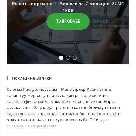
Рынок квартир в г. Бишкек за 7 месяцев 2024
года
ПОДРОБНЕЕ
Последние Записи
Кыргыз Республикасынын Министрлер Кабинетине
караштуу Жер ресурстары, кадастр, геодезия жана
картография боюнча мамлекеттик агенттиктин Нарын
филиалынын Жер кадастры жана каттоо бөлүмүнүн жер
кадастры жана кадастрдык изилдөө боюнча бош кызмат
ордун ээлөөгө ачык конкурс жарыялайт -2 бирдик
10.08.2026
/
0 КОММЕНТАРИЕВ