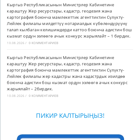
Кыргыз Республикасынын Министрлер Кабинетине
караштуу Жер ресурстары, кадастр, геодезия жана
картография боюнча мамлекеттик агенттиктин Сүлүктү-
Лейлек филиалы милдеттүү нотариалдык күбөлөндүрүүнү
талап кылбаган келишимдерди каттоо боюнча адистин бош
кызмат ордун ээлөөгө ачык конкурс жарыялайт – 1 бирдик.
10.08.2026
/
0 КОММЕНТАРИЕВ
Кыргыз Республикасынын Министрлер Кабинетине
караштуу Жер ресурстары, кадастр, геодезия жана
картография боюнча мамлекеттик агенттиктин Сүлүктү-
Лейлек филиалы жер кадастры жана кадастрдык изилдөө
боюнча адистин бош кызмат ордун ээлөөгө ачык конкурс
жарыялайт – 2бирдик.
10.08.2026
/
0 КОММЕНТАРИЕВ
ПИКИР КАЛТЫРЫҢЫЗ!