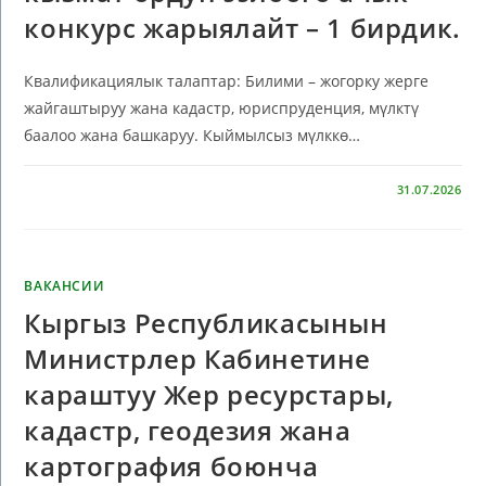
конкурс жарыялайт – 1 бирдик.
Квалификациялык талаптар: Билими – жогорку жерге
жайгаштыруу жана кадастр, юриспруденция, мүлктү
баалоо жана башкаруу. Кыймылсыз мүлккө…
КОММЕНТАРИИ
ОТКЛЮЧЕНЫ
31.07.2026
ВАКАНСИИ
Кыргыз Республикасынын
Министрлер Кабинетине
караштуу Жер ресурстары,
кадастр, геодезия жана
картография боюнча