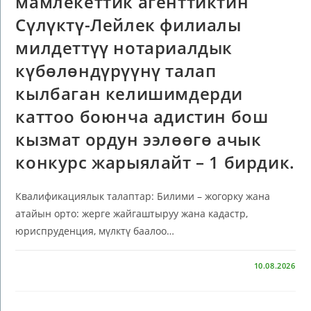
мамлекеттик агенттиктин
Сүлүктү-Лейлек филиалы
милдеттүү нотариалдык
күбөлөндүрүүнү талап
кылбаган келишимдерди
каттоо боюнча адистин бош
кызмат ордун ээлөөгө ачык
конкурс жарыялайт – 1 бирдик.
Квалификациялык талаптар: Билими – жогорку жана
атайын орто: жерге жайгаштыруу жана кадастр,
юриспруденция, мүлктү баалоо…
КОММЕНТАРИИ
ОТКЛЮЧЕНЫ
10.08.2026