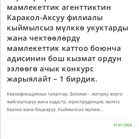
мамлекеттик агенттиктин
Каракол-Аксуу филиалы
кыймылсыз мүлккө укуктарды
жана чектөөлөрдү
мамлекеттик каттоо боюнча
адисинин бош кызмат ордун
ээлөөгө ачык конкурс
жарыялайт – 1 бирдик.
Квалификациялык талаптар: Билими – жогорку жерге
жайгаштыруу жана кадастр, юриспруденция, мүлктү
баалоо жана башкаруу. Кыймылсыз мүлккө…
КОММЕНТАРИИ
ОТКЛЮЧЕНЫ
31.07.2026