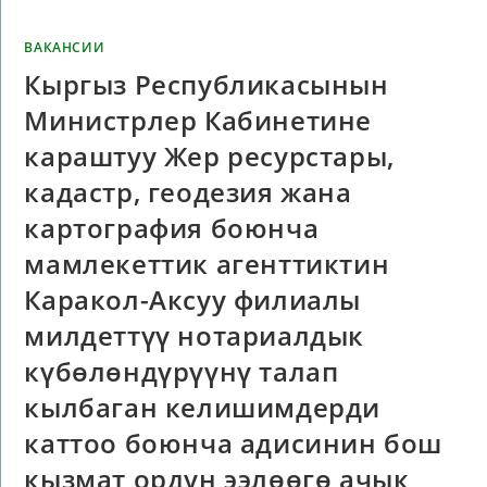
ВАКАНСИИ
Кыргыз Республикасынын
Министрлер Кабинетине
караштуу Жер ресурстары,
кадастр, геодезия жана
картография боюнча
мамлекеттик агенттиктин
Каракол-Аксуу филиалы
милдеттүү нотариалдык
күбөлөндүрүүнү талап
кылбаган келишимдерди
каттоо боюнча адисинин бош
кызмат ордун ээлөөгө ачык