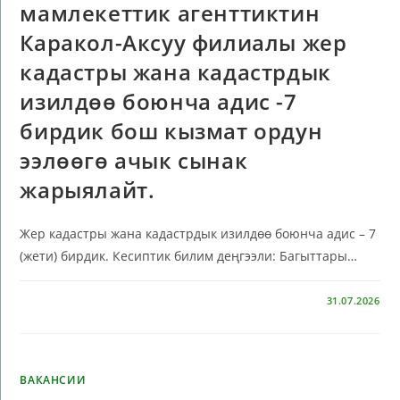
мамлекеттик агенттиктин
Каракол-Аксуу филиалы жер
кадастры жана кадастрдык
изилдөө боюнча адис -7
бирдик бош кызмат ордун
ээлөөгө ачык сынак
жарыялайт.
Жер кадастры жана кадастрдык изилдөө боюнча адис – 7
(жети) бирдик. Кесиптик билим деңгээли: Багыттары…
КОММЕНТАРИИ
ОТКЛЮЧЕНЫ
31.07.2026
ВАКАНСИИ