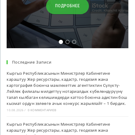
ПОДРОБНЕЕ
Последние Записи
Кыргыз Республикасынын Министрлер Кабинетине
караштуу Жер ресурстары, кадастр, геодезия жана
картография боюнча мамлекеттик агенттиктин Сүлүктү-
Лейлек филиалы милдеттүү нотариалдык күбөлөндүрүүнү
талап кылбаган келишимдерди каттоо боюнча адистин бош
кызмат ордун ээлөөгө ачык конкурс жарыялайт – 1 бирдик.
10.08.2026
/
0 КОММЕНТАРИЕВ
Кыргыз Республикасынын Министрлер Кабинетине
караштуу Жер ресурстары, кадастр, геодезия жана