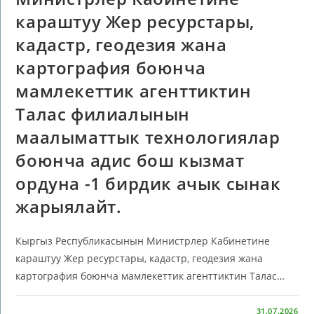
караштуу Жер ресурстары,
кадастр, геодезия жана
картография боюнча
мамлекеттик агенттиктин
Талас филиалынын
маалыматтык технологиялар
боюнча адис бош кызмат
ордуна -1 бирдик ачык сынак
жарыялайт.
Кыргыз Республикасынын Министрлер Кабинетине
караштуу Жер ресурстары, кадастр, геодезия жана
картография боюнча мамлекеттик агенттиктин Талас…
КОММЕНТАРИИ
ОТКЛЮЧЕНЫ
31.07.2026