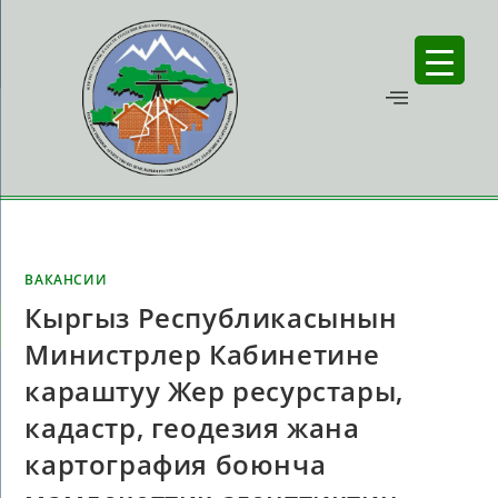
ВАКАНСИИ
Кыргыз Республикасынын
Министрлер Кабинетине
караштуу Жер ресурстары,
кадастр, геодезия жана
картография боюнча