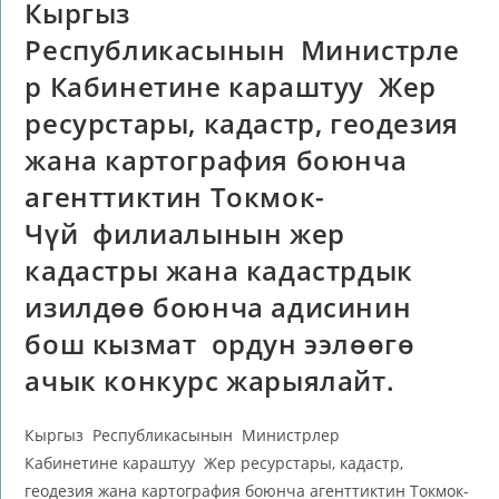
Кыргыз
Республикасынын Министрле
р Кабинетине караштуу Жер
ресурстары, кадастр, геодезия
жана картография боюнча
агенттиктин Токмок-
Чүй филиалынын жер
кадастры жана кадастрдык
изилдөө боюнча адисинин
бош кызмат ордун ээлөөгө
ачык конкурс жарыялайт.
Кыргыз Республикасынын Министрлер
Кабинетине караштуу Жер ресурстары, кадастр,
геодезия жана картография боюнча агенттиктин Токмок-