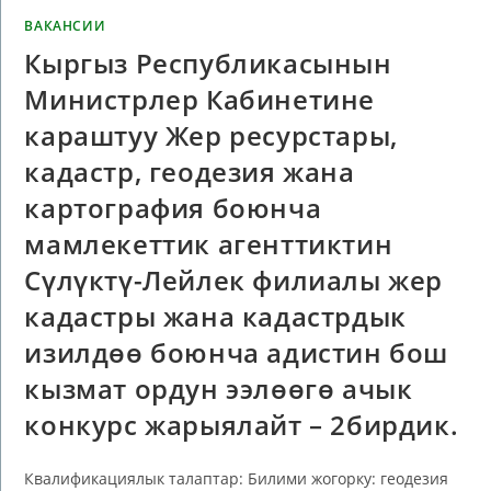
ВАКАНСИИ
Кыргыз Республикасынын
Министрлер Кабинетине
караштуу Жер ресурстары,
кадастр, геодезия жана
картография боюнча
мамлекеттик агенттиктин
Сүлүктү-Лейлек филиалы жер
кадастры жана кадастрдык
изилдөө боюнча адистин бош
кызмат ордун ээлөөгө ачык
конкурс жарыялайт – 2бирдик.
Квалификациялык талаптар: Билими жогорку: геодезия