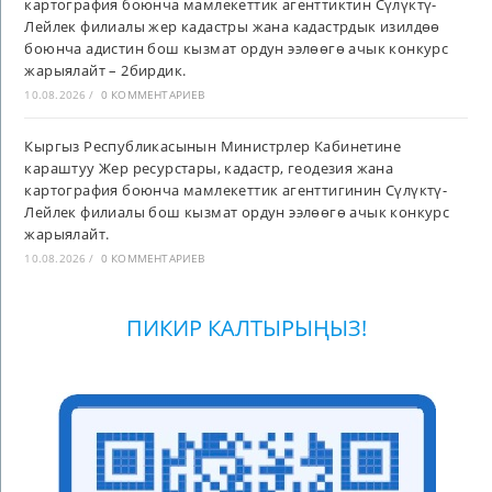
картография боюнча мамлекеттик агенттиктин Сүлүктү-
Лейлек филиалы жер кадастры жана кадастрдык изилдөө
боюнча адистин бош кызмат ордун ээлөөгө ачык конкурс
жарыялайт – 2бирдик.
10.08.2026
/
0 КОММЕНТАРИЕВ
Кыргыз Республикасынын Министрлер Кабинетине
караштуу Жер ресурстары, кадастр, геодезия жана
картография боюнча мамлекеттик агенттигинин Сүлүктү-
Лейлек филиалы бош кызмат ордун ээлөөгө ачык конкурс
жарыялайт.
10.08.2026
/
0 КОММЕНТАРИЕВ
ПИКИР КАЛТЫРЫҢЫЗ!