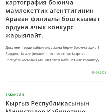
картография боюнча
мамлекеттик агенттигинин
Араван филиалы бош кызмат
ордуна ачык конкурс
жарыялайт.
Документтерди кабыл алуу жана берүү боюнча адис-1
бирдик. Квалификациялык талаптар: Кыргыз
Республикасынын Министрлер Кабинетине караштуу…
КОММЕНТАРИИ
ОТКЛЮЧЕНЫ
05.08.2026
ВАКАНСИИ
Кыргыз Республикасынын
Министрлер Кабинетине