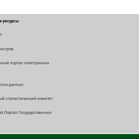
е ресурсы
Р
истров
нный портал электронных
ытых данных
й статистический комитет
 Портал Государственных