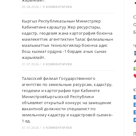
жарыялайт.
05.08.2026
/
0 КОММЕНТАРИЕВ
С
Кыргыз Республикасынын Министрлер
О
Кабинетине караштуу Жер ресурстары,
Б
кадастр, геодезия жана картография боюнча
мамлекеттик агенттиктин Талас филиалынын
маалыматтык технологиялар боюнча адис
Ч
бош кызмат ордуна -1 бирдик ачык сынак
жарыялайт.
31.07.2026
/
0 КОММЕНТАРИЕВ
Таласский филиал Государственного
агентство по земельным ресурсам, кадастру,
К
геодезии и картографии при Кабинете
МинистровКыргызской Республики
объявляет открытый конкурс на замещение
вакантной должности специалист по
земельному кадастру и кадастровой сьемке–
1 ед.
31.07.2026
/
0 КОММЕНТАРИЕВ
П