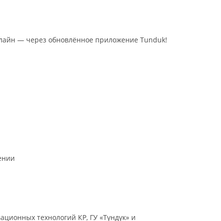
лайн — через обновлённое приложение Tunduk!
ении
ционных технологий КР, ГУ «Түндүк» и