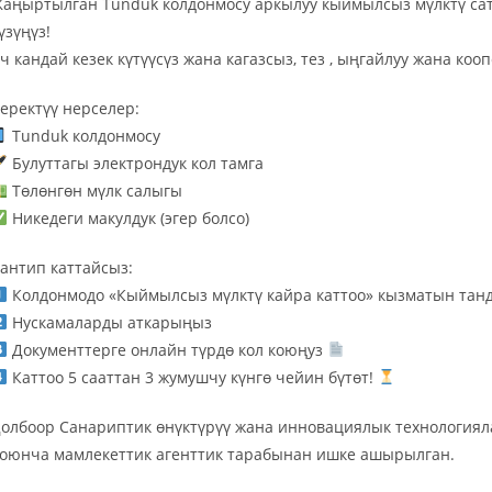
аңыртылган Tunduk колдонмосу аркылуу кыймылсыз мүлктү сат
лар
үзүңүз!
ч кандай кезек күтүүсүз жана кагазсыз, тез , ыңгайлуу жана кооп
ЙТИ
еректүү нерселер:
Tunduk колдонмосу
Булуттагы электрондук кол тамга
Төлөнгөн мүлк салыгы
Никедеги макулдук (эгер болсо)
антип каттайсыз:
Колдонмодо «Кыймылсыз мүлктү кайра каттоо» кызматын тан
Нускамаларды аткарыңыз
Документтерге онлайн түрдө кол коюңуз
Каттоо 5 сааттан 3 жумушчу күнгө чейин бүтөт!
олбоор Санариптик өнүктүрүү жана инновациялык технологиял
оюнча мамлекеттик агенттик тарабынан ишке ашырылган.