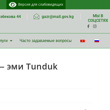
Версия для слабовидящих
МЫ В
озбекова 44
gazr@mail.gov.kg
СОЦСЕТЯХ
луги
Часто задаваемые вопросы
— эми Tunduk