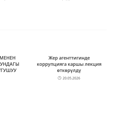
 МЕНЕН
Жер агенттигинде
СУНДАГЫ
коррупцияга каршы лекция
УГУШУУ
өткөрүлдү
20.05.2026