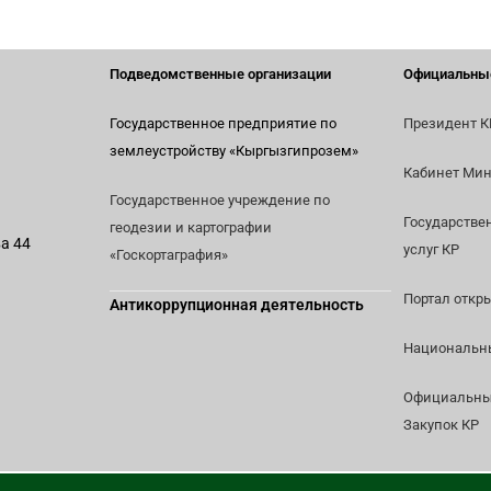
Подведомственные организации
Официальны
Государственное предприятие по
Президент К
землеустройству
«Кыргызгипрозем»
Кабинет Мин
Государственное учреждение по
Государстве
геодезии и картографии
ва 44
услуг КР
«Госкортаграфия»
Портал откр
Антикоррупционная деятельность
Национальны
Официальный
Закупок КР