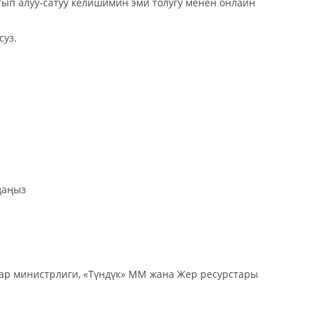
ып алуу-сатуу келишимин эми толугу менен онлайн
суз.
даңыз
ар министрлиги, «Түндүк» ММ жана Жер ресурстары