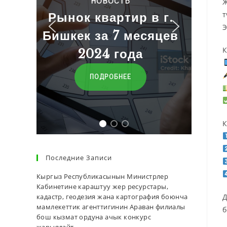
НОВОСТЬ
Ж
Баа
т
Рынок квартир в г.
Э
Бишкек за 7 месяцев
ПЕРЕ
К
2024 года
ПОДРОБНЕЕ
К
Последние Записи
Кыргыз Республикасынын Министрлер
Кабинетине караштуу жер ресурстары,
кадастр, геодезия жана картография боюнча
Д
мамлекеттик агенттигинин Араван филиалы
б
бош кызмат ордуна ачык конкурс