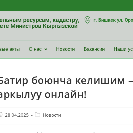
мельным ресурсам, кадастру,
г. Бишкек ул. Ор
нете Министров Кыргызской
вые акты
О нас
Новости
Вакансии
Наши ус
Батир боюнча келишим 
аркылуу онлайн!
28.04.2025
Новости