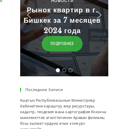
Ь
26
Баалар
ир в г.
месяцев
ПЕРЕЙТИ
да
Е
Последние Записи
Кыргыз Республикасынын Министрлер
Кабинетине караштуу жер ресурстары,
кадастр, геодезия жана картография боюнча
мамлекеттик агенттигинин Араван филиалы
бош кызмат ордуна ачык конкурс