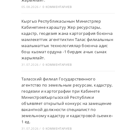
жарыялайт.
05.08.2026
/
0 КОММЕНТАРИЕВ
Кыргыз Республикасынын Министрлер
Кабинетине караштуу Жер ресурстары,
кадастр, геодезия жана картография боюнча
мамлекеттик агенттиктин Талас филиалынын
маалыматтык технологиялар боюнча адис
бош кызмат ордуна -1 бирдик ачык сынак
жарыялайт.
31.07.2026
/
0 КОММЕНТАРИЕВ
Таласский филиал Государственного
агентство по земельным ресурсам, кадастру,
геодезии и картографии при Кабинете
МинистровКыргызской Республики
объявляет открытый конкурс на замещение
вакантной должности специалист по
земельному кадастру и кадастровой сьемке–
1 ед.
31.07.2026
/
0 КОММЕНТАРИЕВ