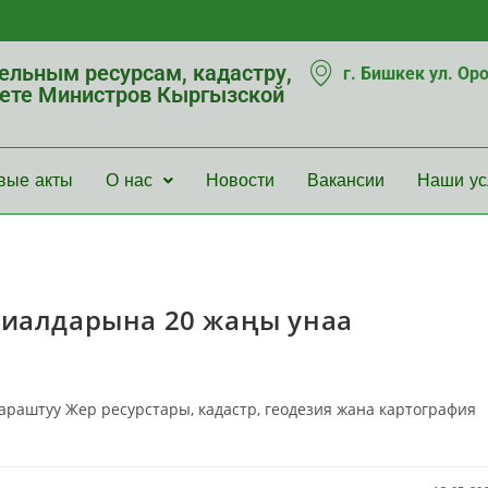
мельным ресурсам, кадастру,
г. Бишкек ул. Ор
нете Министров Кыргызской
вые акты
О нас
Новости
Вакансии
Наши ус
лиалдарына 20 жаңы унаа
аштуу Жер ресурстары, кадастр, геодезия жана картография