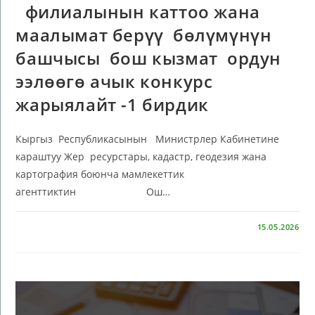
филиалынын каттоо жана
маалымат берүү бөлүмүнүн
башчысы бош кызмат ордун
ээлөөгө ачык конкурс
жарыялайт -1 бирдик
Кыргыз Республикасынын Министрлер Кабинетине
караштуу Жер ресурстары, кадастр, геодезия жана
картография боюнча мамлекеттик
агенттиктин Ош…
КОММЕНТАРИИ
ОТКЛЮЧЕНЫ
15.05.2026