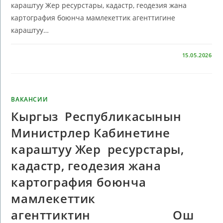
караштуу Жер ресурстары, кадастр, геодезия жана
картография боюнча мамлекеттик агенттигине
караштуу…
КОММЕНТАРИИ
ОТКЛЮЧЕНЫ
15.05.2026
ВАКАНСИИ
Кыргыз Республикасынын
Министрлер Кабинетине
караштуу Жер ресурстары,
кадастр, геодезия жана
картография боюнча
мамлекеттик
агенттиктин Ош