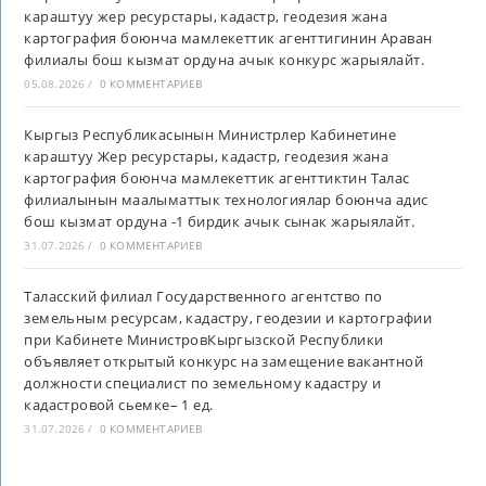
караштуу жер ресурстары, кадастр, геодезия жана
картография боюнча мамлекеттик агенттигинин Араван
филиалы бош кызмат ордуна ачык конкурс жарыялайт.
05.08.2026
/
0 КОММЕНТАРИЕВ
Кыргыз Республикасынын Министрлер Кабинетине
караштуу Жер ресурстары, кадастр, геодезия жана
картография боюнча мамлекеттик агенттиктин Талас
филиалынын маалыматтык технологиялар боюнча адис
бош кызмат ордуна -1 бирдик ачык сынак жарыялайт.
31.07.2026
/
0 КОММЕНТАРИЕВ
Таласский филиал Государственного агентство по
земельным ресурсам, кадастру, геодезии и картографии
при Кабинете МинистровКыргызской Республики
объявляет открытый конкурс на замещение вакантной
должности специалист по земельному кадастру и
кадастровой сьемке– 1 ед.
31.07.2026
/
0 КОММЕНТАРИЕВ