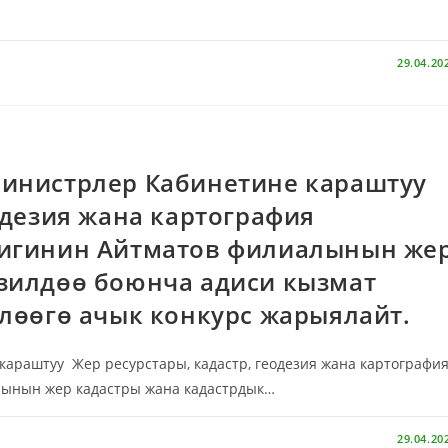
29.04.20
инистрлер Кабинетине караштуу
одезия жана картография
тигинин Айтматов филиалынын же
изилдөө боюнча адиси кызмат
лөөгө ачык конкурс жарыялайт.
раштуу Жер ресурстары, кадастр, геодезия жана картографи
лынын жер кадастры жана кадастрдык…
29.04.20