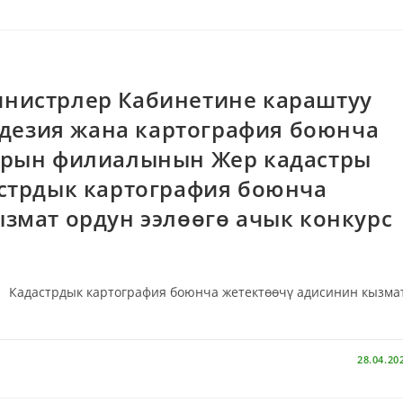
нистрлер Кабинетине караштуу
еодезия жана картография боюнча
арын филиалынын Жер кадастры
астрдык картография боюнча
змат ордун ээлөөгө ачык конкурс
Кадастрдык картография боюнча жетектөөчү адисинин кызма
28.04.20