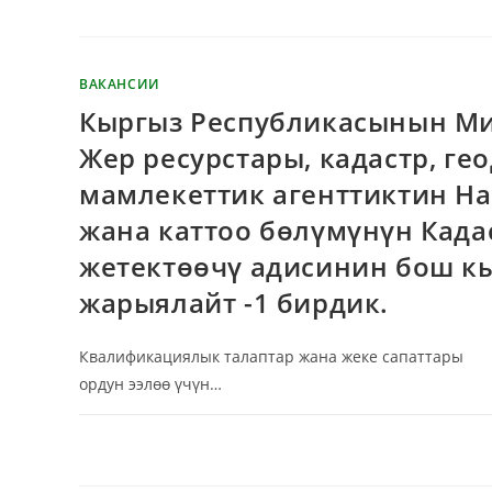
ВАКАНСИИ
Кыргыз Республикасынын Ми
Жер ресурстары, кадастр, г
мамлекеттик агенттиктин Н
жана каттоо бөлүмүнүн Кад
жетектөөчү адисинин бош кы
жарыялайт -1 бирдик.
Квалификациялык талаптар жана жеке сапаттары 
ордун ээлөө үчүн…
КОММЕНТАРИИ
ОТКЛЮЧЕНЫ