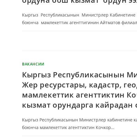
Кыргыз Республикасынын Министрлер Кабинетине ка
боюнча мамлекеттик агенттигинин Айтматов филиа
КОММЕНТАРИИ
ОТКЛЮЧЕНЫ
ВАКАНСИИ
Кыргыз Республикасынын Ми
Жер ресурстары, кадастр, г
мамлекеттик агенттиктин К
кызмат орундарга кайрадан
Кыргыз Республикасынын Министрлер кабинетине кар
боюнча мамлекеттик агенттиктин Кочкор…