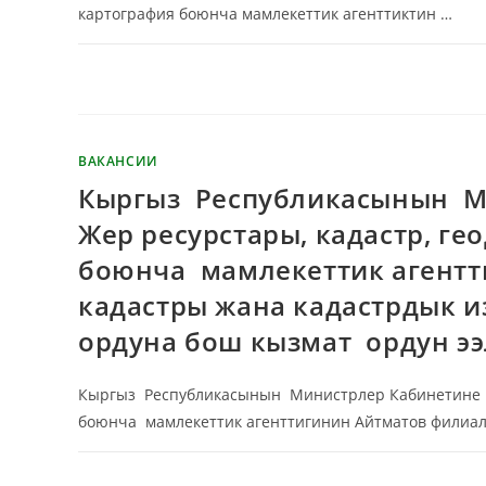
картография боюнча мамлекеттик агенттиктин …
КОММЕНТАРИИ
ОТКЛЮЧЕНЫ
ВАКАНСИИ
Кыргыз Республикасынын М
Жер ресурстары, кадастр, ге
боюнча мамлекеттик агент
кадастры жана кадастрдык 
ордуна бош кызмат ордун ээ
Кыргыз Республикасынын Министрлер Кабинетине ка
боюнча мамлекеттик агенттигинин Айтматов филиа
КОММЕНТАРИИ
ОТКЛЮЧЕНЫ