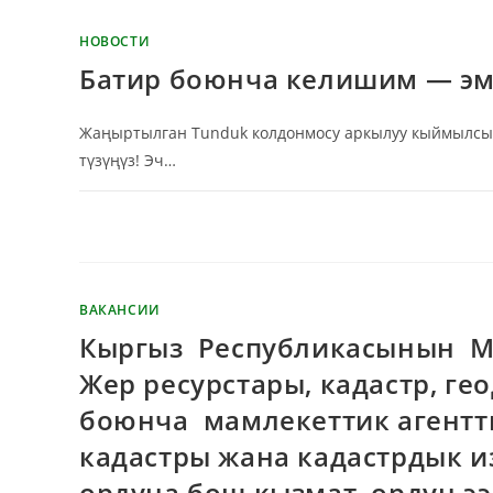
НОВОСТИ
Батир боюнча келишим — эм
Жаңыртылган Tunduk колдонмосу аркылуу кыймылсыз 
түзүңүз! Эч…
КОММЕНТАРИИ
ОТКЛЮЧЕНЫ
ВАКАНСИИ
Кыргыз Республикасынын М
Жер ресурстары, кадастр, ге
боюнча мамлекеттик агент
кадастры жана кадастрдык 
ордуна бош кызмат ордун ээ