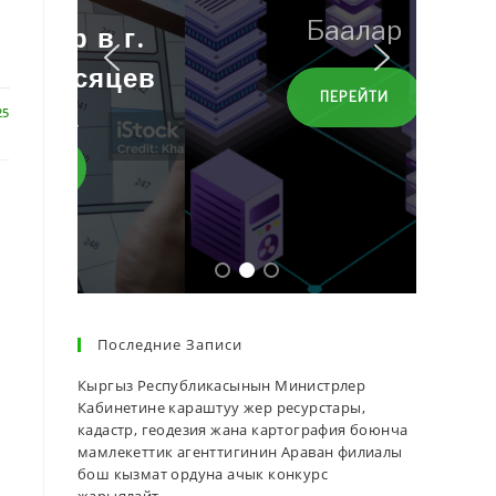
Баалар
ПЕРЕЙТИ
25
я
Последние Записи
Кыргыз Республикасынын Министрлер
Кабинетине караштуу жер ресурстары,
кадастр, геодезия жана картография боюнча
мамлекеттик агенттигинин Араван филиалы
бош кызмат ордуна ачык конкурс