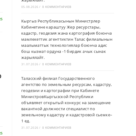
жарыялайт.
05.08.2026
/
0 КОММЕНТАРИЕВ
25
Кыргыз Республикасынын Министрлер
Кабинетине караштуу Жер ресурстары,
кадастр, геодезия жана картография боюнча
мамлекеттик агенттиктин Талас филиалынын
маалыматтык технологиялар боюнча адис
бош кызмат ордуна -1 бирдик ачык сынак
жарыялайт.
31.07.2026
/
0 КОММЕНТАРИЕВ
р
Таласский филиал Государственного
агентство по земельным ресурсам, кадастру,
геодезии и картографии при Кабинете
МинистровКыргызской Республики
объявляет открытый конкурс на замещение
вакантной должности специалист по
я
земельному кадастру и кадастровой сьемке–
1 ед.
31.07.2026
/
0 КОММЕНТАРИЕВ
25