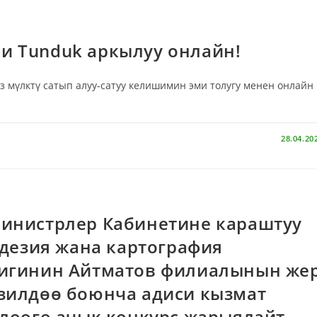
и Tunduk аркылуу онлайн!
мүлктү сатып алуу-сатуу келишимин эми толугу менен онлайн
28.04.20
инистрлер Кабинетине караштуу
одезия жана картография
тигинин Айтматов филиалынын же
изилдөө боюнча адиси кызмат
лөөгө ачык конкурс жарыялайт.