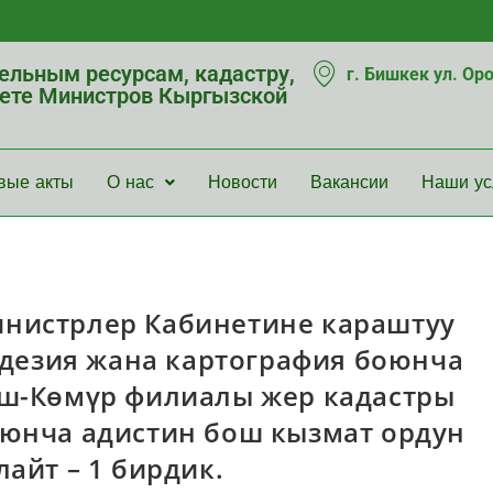
мельным ресурсам, кадастру,
г. Бишкек ул. Ор
нете Министров Кыргызской
вые акты
О нас
Новости
Вакансии
Наши ус
нистрлер Кабинетине караштуу
еодезия жана картография боюнча
аш-Көмүр филиалы жер кадастры
оюнча адистин бош кызмат ордун
айт – 1 бирдик.