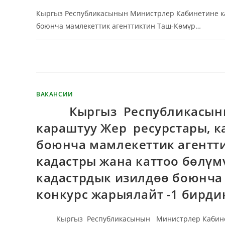
Кыргыз Республикасынын Министрлер Кабинетине кар
боюнча мамлекеттик агенттиктин Таш-Көмүр…
КОММЕНТАРИИ
ОТКЛЮЧЕНЫ
ВАКАНСИИ
Кыргыз Республикасынын
караштуу Жер ресурстары, к
боюнча мамлекеттик агент
кадастры жана каттоо бөлүм
кадастрдык изилдөө боюнча
конкурс жарыялайт -1 бирд
Кыргыз Республикасынын Министрлер Кабинетине