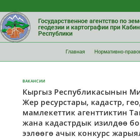
Государственное агентство по зе
геодезии и картографии при Каби
Республики
Главная
Нормативно-право
ВАКАНСИИ
Кыргыз Республикасынын Ми
Жер ресурстары, кадастр, г
мамлекеттик агенттиктин Т
жана кадастрдык изилдөө б
ээлөөгө ачык конкурс жарыял