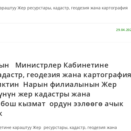
аштуу Жер ресурстары, кадастр, геодезия жана картография
29.04.20
 Министрлер Кабинетине
адастр, геодезия жана картографи
тиктин Нарын филиалынын Жер
үнүн жер кадастры жана
 бош кызмат ордун ээлөөгө ачык
ик
 караштуу Жер ресурстары, кадастр, геодезия жана