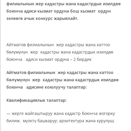
филиалынын жер кадастры жана кадастрдык изилдөө
боюнча адиси кызмат ордуна бош кызмат ордун
ээлөөгө ачык конкурс жарыялайт.
Айтматов филиалынын жер кадастры жана каттоо
бөлүмүнүн жер кадастры жана кадастрдык изилдөө
боюнча адиси кызмат ордуна – 2 бирдик
Айтматов филиалынын жер кадастры жана каттоо
бөлүмүнүн жер кадастры жана кадастрдык изилдөө
боюнча адисине коюлуучу талаптар:
Квалификациялык талаптар:
— жерге жайгаштыруу жана кадастр боюнча жогорку
билим; мүлктү башкаруу; архитектура жана курулуш;