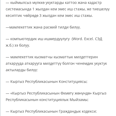
— кыймылсыз мүлккө укуктарды каттоо жана кадастр
системасында 1 жылдан кем эмес иш стажы, же тиешелүү
кесиптик чөйрөдө 3 жылдан кем эмес иш стажы.
—мамлекеттик жана расмий тилди билүү.
— компьютердик иш ишмердүүлугу (Word. Excel. СЭД
ж.б.) ээ болуу.
— мамлекеттик кызматчы кызматтык милдеттерин
аткарууда аткарууга милдеттүү болгон ченемдик укуктук
актыларды билүү:
— Кыргыз Республикасынын Конституциясы;
— «Кыргыз Республикасынын Өкмөтү жөнүндө» Кыргыз
Республикасынын конституциялык Мыйзамы;
— Кыргыз Республикасынын Граждандык кодекси;