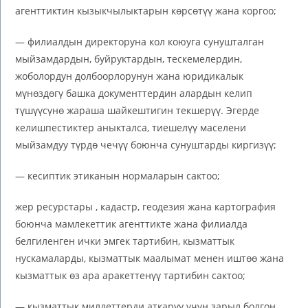
агенттиктин кызыкчылыктарын көрсөтүү жана коргоо;
— филиалдын директоруна кол коюуга сунушталган
мыйзамдардын, буйруктардын, тескемелердин,
жоболордун долбоорлорунун жана юридикалык
мүнөздөгү башка документтердин алардын келип
түшүүсүнө жараша шайкештигин текшерүү. Эгерде
келишпестиктер аныкталса, тиешелүү маселени
мыйзамдуу түрдө чечүү боюнча сунуштарды киргизүү;
— кесиптик этиканын нормаларын сактоо;
жер ресурстары , кадастр, геодезия жана картография
боюнча мамлекеттик агенттикте жана филиалда
белгиленген ички эмгек тартибин, кызматтык
нускамаларды, кызматтык маалымат менен иштөө жана
кызматтык өз ара аракеттенүү тартибин сактоо;
— кызматтык милдеттерди аткаруу үчүн зарыл болгон