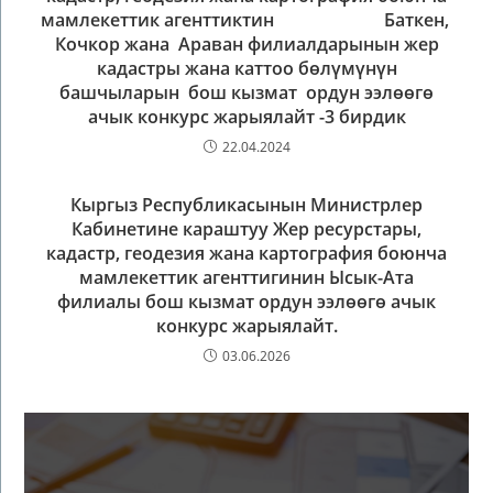
мамлекеттик агенттиктин Баткен,
Кочкор жана Араван филиалдарынын жер
кадастры жана каттоо бөлүмүнүн
башчыларын бош кызмат ордун ээлөөгө
ачык конкурс жарыялайт -3 бирдик
22.04.2024
Кыргыз Республикасынын Министрлер
Кабинетине караштуу Жер ресурстары,
кадастр, геодезия жана картография боюнча
мамлекеттик агенттигинин Ысык-Ата
филиалы бош кызмат ордун ээлөөгө ачык
конкурс жарыялайт.
03.06.2026