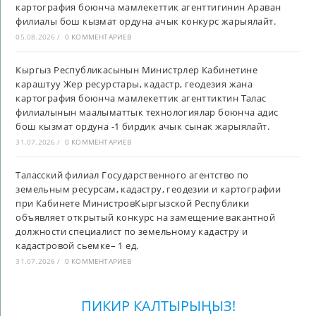
картография боюнча мамлекеттик агенттигинин Араван
филиалы бош кызмат ордуна ачык конкурс жарыялайт.
05.08.2026
/
0 КОММЕНТАРИЕВ
Кыргыз Республикасынын Министрлер Кабинетине
караштуу Жер ресурстары, кадастр, геодезия жана
картография боюнча мамлекеттик агенттиктин Талас
филиалынын маалыматтык технологиялар боюнча адис
бош кызмат ордуна -1 бирдик ачык сынак жарыялайт.
31.07.2026
/
0 КОММЕНТАРИЕВ
Таласский филиал Государственного агентство по
земельным ресурсам, кадастру, геодезии и картографии
при Кабинете МинистровКыргызской Республики
объявляет открытый конкурс на замещение вакантной
должности специалист по земельному кадастру и
кадастровой сьемке– 1 ед.
31.07.2026
/
0 КОММЕНТАРИЕВ
ПИКИР КАЛТЫРЫҢЫЗ!