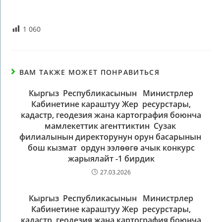
1 060
ВАМ ТАКЖЕ МОЖЕТ ПОНРАВИТЬСЯ
Кыргыз Республикасынын Министрлер
Кабинетине караштуу Жер ресурстары,
кадастр, геодезия жана картография боюнча
мамлекеттик агенттиктин Сузак
филиалынын директорунун орун басарынын
бош кызмат ордун ээлөөгө ачык конкурс
жарыялайт -1 бирдик
27.03.2026
Кыргыз Республикасынын Министрлер
Кабинетине караштуу Жер ресурстары,
кадастр, геодезия жана картография боюнча