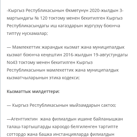
-Кыргыз Республикасынын Өкмөтүнүн 2020-жылдын 3-
мартындагы № 120 токтому менен бекитилген Кыргыз
Республикасындагы иш кагаздарын жүргүзүү боюнча
типтүү нускамалар;
— Мамлекеттик жарандык кызмат жана муниципалдык
кызмат боюнча кеңештин 2016-жылдын 19-августундагы
No43 токтому менен бекитилген Кыргыз
Республикасынын мамлекеттик жана муниципалдык
кызматчыларынын этика кодекси;
Кызматтык милдеттери:
— Кыргыз Республикасынын мыйзамдарын сактоо;
—Агенттиктин жана филиалдын ишине байланышкан
талаш-тартыштарды кароодо белгиленген тартипте
соттордо жана башка инстанцияларда филиалдын