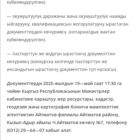
күбөлөндүрүлгөн);
— окумуштуулук даражаны жана окумуштуулук наамды
ыйгарууну, квалификациясын жогорулатууну ырастаган
документтердин көчүрмөсү. (нотариалдык жактан
күбөлөндүрүлгөн);
— паспорттун же өздүгүн ырастоочу документтин
көчүрмөсү (конкурска келгенде паспорттун же
инсандыгын ырастоочу документтин түп нускасы).
Документтерди 202
5
-жылдын
19
—
май
саат 17:30 га
чейин Кыргыз Республикасынын Министрлер
кабинетине караштуу жер ресурстары, кадастр,
геодезия жана картография боюнча мамлекеттик
агенттиктин
Айтматов
филиалы
Айтматов району,
Кызыл-Адыр айылы Ч.Айтматов көчөсү №7
, телефону
(03
12
)
29
—
64
—
07
кабыл алат.