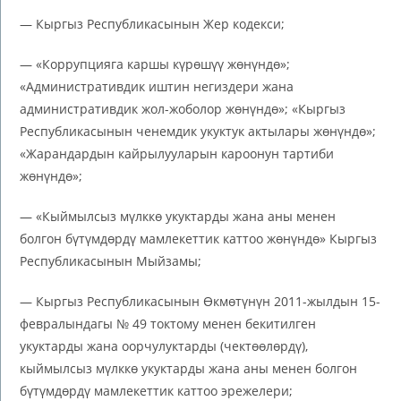
— Кыргыз Республикасынын Жер кодекси;
— «Коррупцияга каршы күрөшүү жөнүндө»;
«Административдик иштин негиздери жана
административдик жол-жоболор жөнүндө»; «Кыргыз
Республикасынын ченемдик укуктук актылары жөнүндө»;
«Жарандардын кайрылууларын кароонун тартиби
жөнүндө»;
— «Кыймылсыз мүлккө укуктарды жана аны менен
болгон бүтүмдөрдү мамлекеттик каттоо жөнүндө» Кыргыз
Республикасынын Мыйзамы;
— Кыргыз Республикасынын Өкмөтүнүн 2011-жылдын 15-
февралындагы № 49 токтому менен бекитилген
укуктарды жана оорчулуктарды (чектөөлөрдү),
кыймылсыз мүлккө укуктарды жана аны менен болгон
бүтүмдөрдү мамлекеттик каттоо эрежелери;