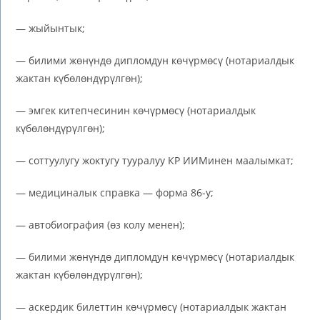
— жыйынтык;
— билими жөнүндө дипломдун көчүрмөсү (нотариалдык
жактан күбөлөндүрүлгөн);
— эмгек китепчесинин көчүрмөсү (нотариалдык
күбөлөндүрүлгөн);
— соттуулугу жоктугу тууралуу КР ИИМинен маалымкат;
— медициналык справка — форма 86-у;
— автобиография (өз колу менен);
— билими жөнүндө дипломдун көчүрмөсү (нотариалдык
жактан күбөлөндүрүлгөн);
— аскердик билеттин көчүрмөсү (нотариалдык жактан