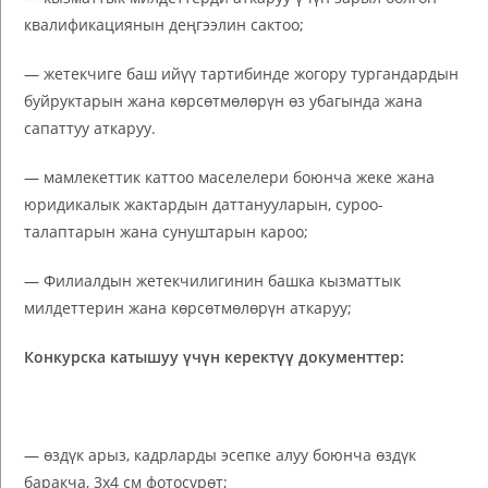
квалификациянын деңгээлин сактоо;
— жетекчиге баш ийүү тартибинде жогору тургандардын
буйруктарын жана көрсөтмөлөрүн өз убагында жана
сапаттуу аткаруу.
— мамлекеттик каттоо маселелери боюнча жеке жана
юридикалык жактардын даттанууларын, суроо-
талаптарын жана сунуштарын кароо;
— Филиалдын жетекчилигинин башка кызматтык
милдеттерин жана көрсөтмөлөрүн аткаруу;
Конкурска катышуу үчүн керектүү документтер:
— өздүк арыз, кадрларды эсепке алуу боюнча өздүк
баракча, 3х4 см фотосүрөт;