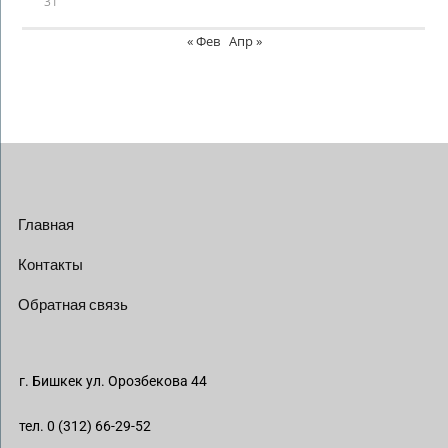
31
« Фев
Апр »
Главная
Контакты
Обратная связь
г. Бишкек ул. Орозбекова 44
тел. 0 (312) 66-29-52