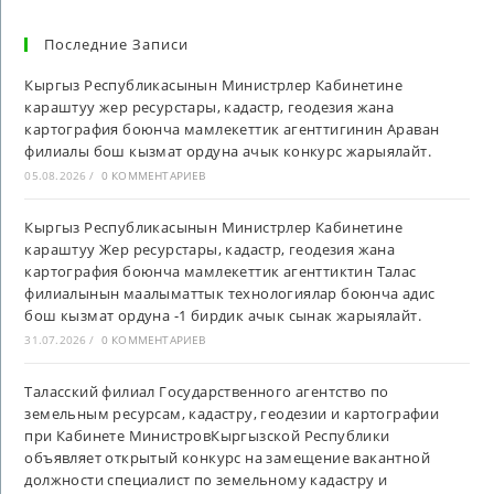
Последние Записи
Кыргыз Республикасынын Министрлер Кабинетине
караштуу жер ресурстары, кадастр, геодезия жана
картография боюнча мамлекеттик агенттигинин Араван
филиалы бош кызмат ордуна ачык конкурс жарыялайт.
05.08.2026
/
0 КОММЕНТАРИЕВ
Кыргыз Республикасынын Министрлер Кабинетине
караштуу Жер ресурстары, кадастр, геодезия жана
картография боюнча мамлекеттик агенттиктин Талас
филиалынын маалыматтык технологиялар боюнча адис
бош кызмат ордуна -1 бирдик ачык сынак жарыялайт.
31.07.2026
/
0 КОММЕНТАРИЕВ
Таласский филиал Государственного агентство по
земельным ресурсам, кадастру, геодезии и картографии
при Кабинете МинистровКыргызской Республики
объявляет открытый конкурс на замещение вакантной
должности специалист по земельному кадастру и