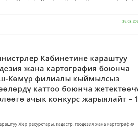
НОВОС
Рынок квар
Бишкек за 7
28.02.20
2024 г
ПОДРОБН
нистрлер Кабинетине караштуу
еодезия жана картография боюнча
аш-Көмүр филиалы кыймылсыз
өөлөрдү каттоо боюнча жетектөөч
элөөгө ачык конкурс жарыялайт – 
аштуу Жер ресурстары, кадастр, геодезия жана картография