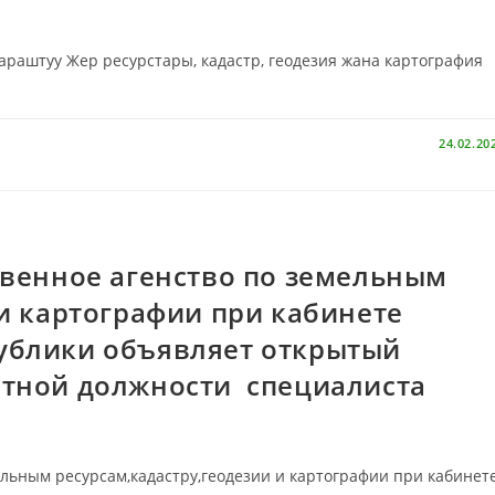
аштуу Жер ресурстары, кадастр, геодезия жана картография
24.02.20
твенное агенство по земельным
 и картографии при кабинете
ублики объявляет открытый
нтной должности специалиста
льным ресурсам,кадастру,геодезии и картографии при кабинет