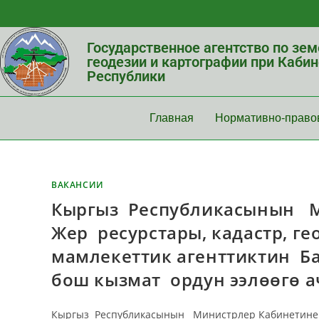
Государственное агентство по зе
геодезии и картографии при Каби
Республики
Главная
Нормативно-право
ВАКАНСИИ
Кыргыз Республикасынын М
Жер ресурстары, кадастр, г
мамлекеттик агенттиктин 
бош кызмат ордун ээлөөгө а
Кыргыз Республикасынын Министрлер Кабинетине ка