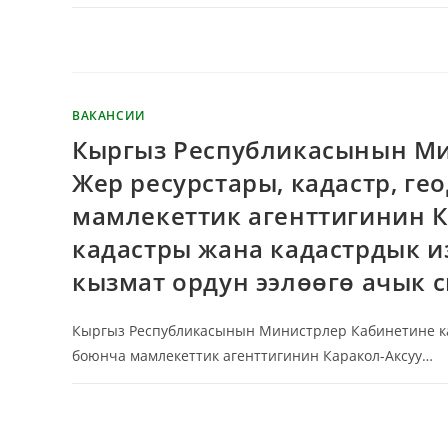
КОММЕНТАРИИ
ОТКЛЮЧЕНЫ
ВАКАНСИИ
Кыргыз Республикасынын Ми
Жер ресурстары, кадастр, г
мамлекеттик агенттигинин К
кадастры жана кадастрдык и
кызмат ордун ээлөөгө ачык 
Кыргыз Республикасынын Министрлер Кабинетине кар
боюнча мамлекеттик агенттигинин Каракол-Аксуу…
КОММЕНТАРИИ
ОТКЛЮЧЕНЫ