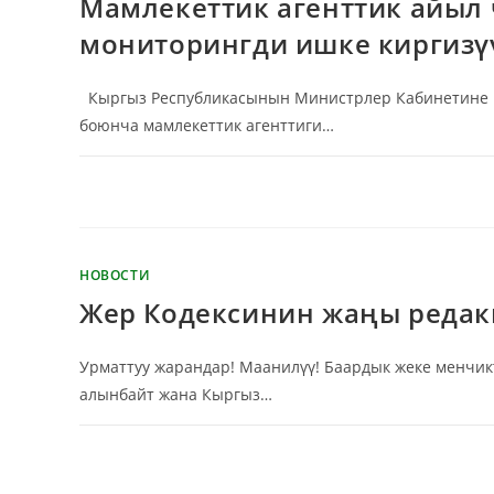
Мамлекеттик агенттик айыл 
мониторингди ишке киргизү
Кыргыз Республикасынын Министрлер Кабинетине ка
боюнча мамлекеттик агенттиги…
КОММЕНТАРИИ
ОТКЛЮЧЕНЫ
НОВОСТИ
Жер Кодексинин жаңы реда
Урматтуу жарандар! Маанилүү! Баардык жеке менчи
алынбайт жана Кыргыз…
КОММЕНТАРИИ
ОТКЛЮЧЕНЫ