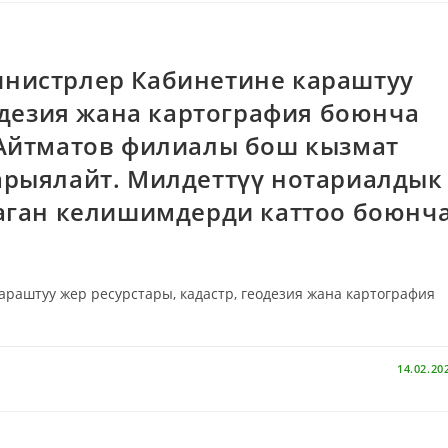
нистрлер Кабинетине караштуу
еодезия жана картография боюнча
Айтматов филиалы бош кызмат
арыялайт. Милдеттүү нотариалдык
аган келишимдерди каттоо боюнч
аштуу жер ресурстары, кадастр, геодезия жана картография
14.02.20