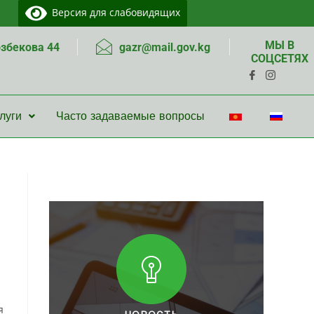
Версия для слабовидящих
МЫ В
озбекова 44
gazr@mail.gov.kg
СОЦСЕТЯХ
луги
Часто задаваемые вопросы
я