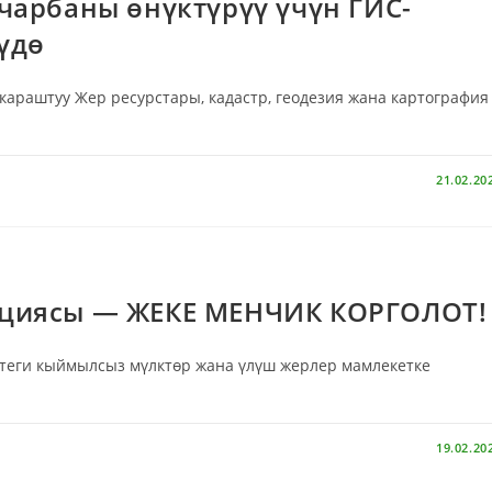
чарбаны өнүктүрүү үчүн ГИС-
үдө
раштуу Жер ресурстары, кадастр, геодезия жана картография
21.02.20
кциясы — ЖЕКЕ МЕНЧИК КОРГОЛОТ!
ктеги кыймылсыз мүлктөр жана үлүш жерлер мамлекетке
19.02.20