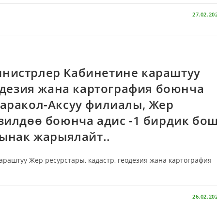
27.02.20
нистрлер Кабинетине караштуу
еодезия жана картография боюнча
аракол-Аксуу филиалы, Жер
зилдөө боюнча адис -1 бирдик бо
сынак жарыялайт..
аштуу Жер ресурстары, кадастр, геодезия жана картография
26.02.20