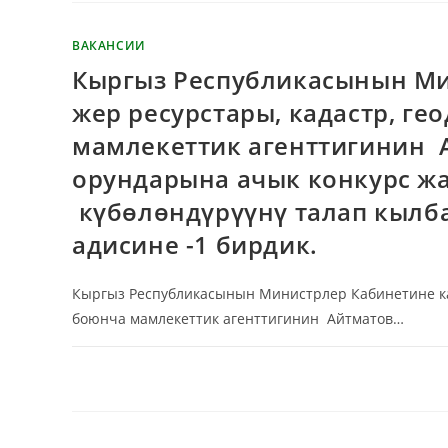
ВАКАНСИИ
Кыргыз Республикасынын Ми
жер ресурстары, кадастр, г
мамлекеттик агенттигинин 
орундарына ачык конкурс ж
күбөлөндүрүүнү талап кылб
адисине -1 бирдик.
Кыргыз Республикасынын Министрлер Кабинетине кар
боюнча мамлекеттик агенттигинин Айтматов…
КОММЕНТАРИИ
ОТКЛЮЧЕНЫ