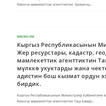
боюнча мамлекеттик агенттиктин Балыкчы…
КОММЕНТАРИИ
ОТКЛЮЧЕНЫ
ВАКАНСИИ
Кыргыз Республикасынын Ми
Жер ресурстары, кадастр, г
мамлекеттик агенттиктин Т
мүлккө укуктарды жана чект
адистин бош кызмат ордун э
бирдик.
Кыргыз Республикасынын Министрлер Кабинетине кар
боюнча мамлекеттик агенттиктин Таш-Көмүр…