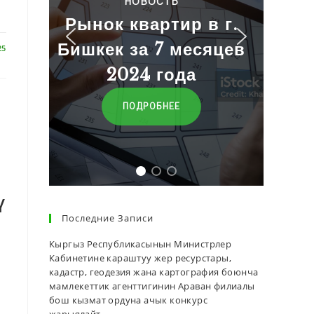
ТЬ
Баалар
тир в г.
 месяцев
25
ПЕРЕЙТИ
ода
ЕЕ
ү
Последние Записи
1
Кыргыз Республикасынын Министрлер
Кабинетине караштуу жер ресурстары,
кадастр, геодезия жана картография боюнча
мамлекеттик агенттигинин Араван филиалы
бош кызмат ордуна ачык конкурс