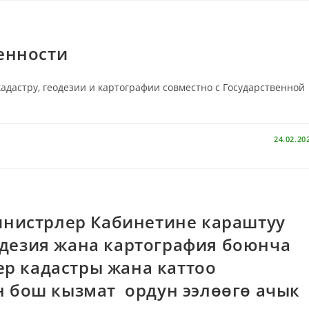
енности
адастру, геодезии и картографии совместно с Государственной
24.02.20
нистрлер Кабинетине караштуу
еодезия жана картография боюнча
р кадастры жана каттоо
бош кызмат ордун ээлөөгө ачык