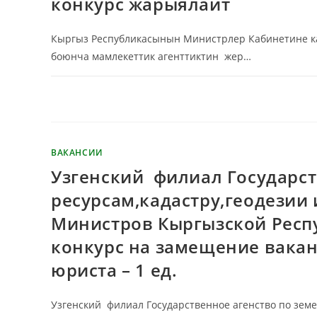
конкурс жарыялайт
Кыргыз Республикасынын Министрлер Кабинетине кар
боюнча мамлекеттик агенттиктин жер…
КОММЕНТАРИИ
ОТКЛЮЧЕНЫ
ВАКАНСИИ
Узгенский филиал Государс
ресурсам,кадастру,геодезии
Министров Кыргызской Респ
конкурс на замещение вака
юриста – 1 ед.
Узгенский филиал Государственное агенство по земе