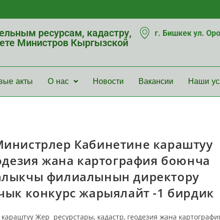
мельным ресурсам, кадастру,
г. Бишкек ул. Ор
нете Министров Кыргызской
вые акты
О нас
Новости
Вакансии
Наши ус
инистрлер Кабинетине караштуу
еодезия жана картография боюнча
Балыкчы филиалынын директору
чык конкурс жарыялайт -1 бирдик
раштуу Жер ресурстары, кадастр, геодезия жана картографи