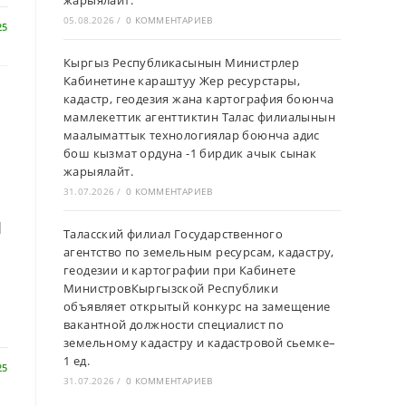
жарыялайт.
05.08.2026
/
0 КОММЕНТАРИЕВ
25
Кыргыз Республикасынын Министрлер
Кабинетине караштуу Жер ресурстары,
кадастр, геодезия жана картография боюнча
мамлекеттик агенттиктин Талас филиалынын
маалыматтык технологиялар боюнча адис
бош кызмат ордуна -1 бирдик ачык сынак
жарыялайт.
31.07.2026
/
0 КОММЕНТАРИЕВ
ш
Таласский филиал Государственного
агентство по земельным ресурсам, кадастру,
геодезии и картографии при Кабинете
МинистровКыргызской Республики
объявляет открытый конкурс на замещение
вакантной должности специалист по
земельному кадастру и кадастровой сьемке–
1 ед.
25
31.07.2026
/
0 КОММЕНТАРИЕВ