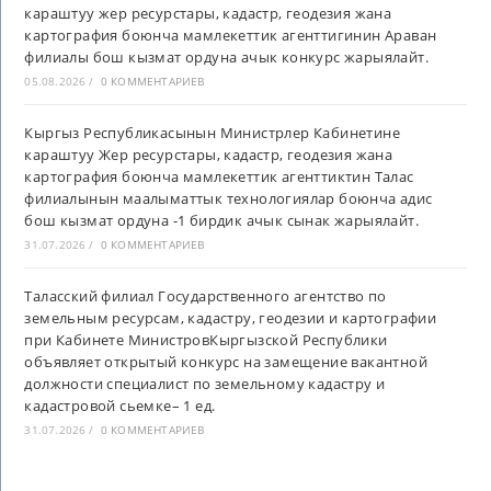
караштуу жер ресурстары, кадастр, геодезия жана
картография боюнча мамлекеттик агенттигинин Араван
филиалы бош кызмат ордуна ачык конкурс жарыялайт.
05.08.2026
/
0 КОММЕНТАРИЕВ
Кыргыз Республикасынын Министрлер Кабинетине
караштуу Жер ресурстары, кадастр, геодезия жана
картография боюнча мамлекеттик агенттиктин Талас
филиалынын маалыматтык технологиялар боюнча адис
бош кызмат ордуна -1 бирдик ачык сынак жарыялайт.
31.07.2026
/
0 КОММЕНТАРИЕВ
Таласский филиал Государственного агентство по
земельным ресурсам, кадастру, геодезии и картографии
при Кабинете МинистровКыргызской Республики
объявляет открытый конкурс на замещение вакантной
должности специалист по земельному кадастру и
кадастровой сьемке– 1 ед.
31.07.2026
/
0 КОММЕНТАРИЕВ