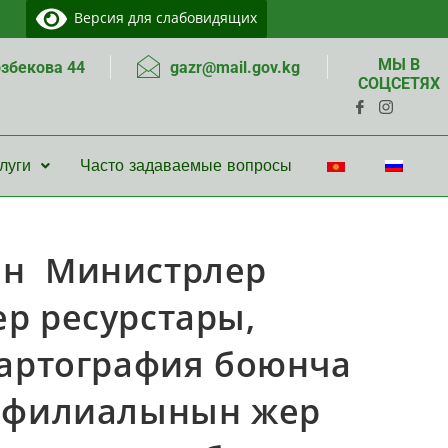
Версия для слабовидящих
МЫ В
озбекова 44
gazr@mail.gov.kg
СОЦСЕТЯХ
луги
Часто задаваемые вопросы
ын Министрлер
р ресурстары,
картография боюнча
й филиалынын жер