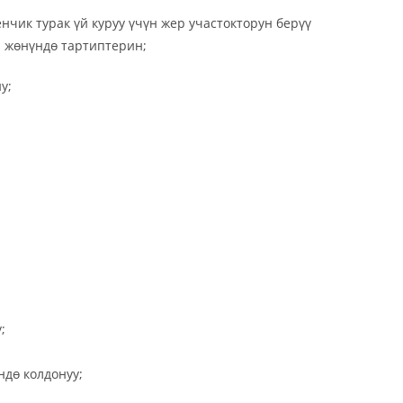
ик турак үй куруу үчүн жер участокторун берүү
ү жөнүндө тартиптерин;
у;
;
дө колдонуу;