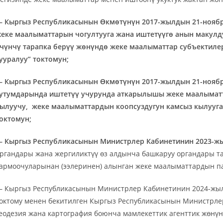
 Кыргыз Республикасынын Өкмөтүнүн 2017-жылдын 21-ноябр
еке маалыматтарын чогултууга жана иштетүүгө анын макулд
чүнчү тарапка берүү жөнүндө жеке маалыматтар субъектиле
ууралуу
” токтомун;
 Кыргыз Республикасынын Өкмөтүнүн 2017-жылдын 21-нояб
утумдарында иштетүү учурунда аткарылышы жеке маалыматт
ылуучу, жеке маалыматтардын коопсуздугун камсыз кылууга
октомун;
 Кыргыз Республикасынын Министрлер Кабинетинин 2023-ж
ргандары жана жергиликтүү өз алдынча башкаруу органдары 
армоочуларынан (ээлеринен) алынган жеке маалыматтардын п
— Кыргыз Республикасынын Министрлер Кабинетин
октому менен бекитилген Кыргыз Республикасынын Министрлер
еодезия жана картография боюнча мамлекеттик агенттик жөнүн