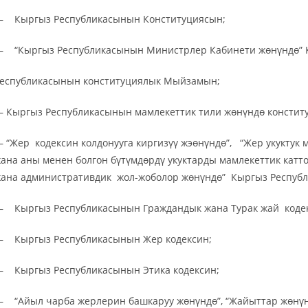
 Кыргыз Республикасынын Конституциясын;
 “Кыргыз Республикасынын Министрлер Кабинети жөнүндө” 
еспубликасынын конституциялык Мыйзамын;
 Кыргыз Республикасынын мамлекеттик тили жөнүндө консти
 “Жер кодексин колдонууга киргизүү жэөнүндө”, “Жер укуктук
ана аны менен болгон бүтүмдөрдү укуктарды мамлекеттик катт
ана административдик жол-жоболор жөнүндө” Кыргыз Респу
 Кыргыз Республикасынын Граждандык жана Турак жай коде
 Кыргыз Республикасынын Жер кодексин;
 Кыргыз Республикасынын Этика кодексин;
 “Айыл чарба жерлерин башкаруу жөнүндө”, “Жайыттар жөнүнд