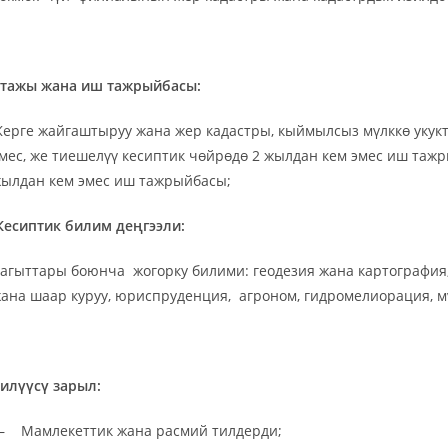
тажы жана иш тажрыйбасы:
ерге жайгаштыруу жана жер кадастры, кыймылсыз мүлккө укук
мес, же тиешелүү кесиптик чөйрөдө 2 жылдан кем эмес иш та
ылдан кем эмес иш тажрыйбасы;
Кесиптик билим деңгээли:
агыттары боюнча жогорку билими: геодезия жана картография,
ана шаар куруу, юриспруденция, агроном, гидромелиорация, м
ил
үүсү зарыл
:
 Мамлекеттик жана расмий тилдерди;