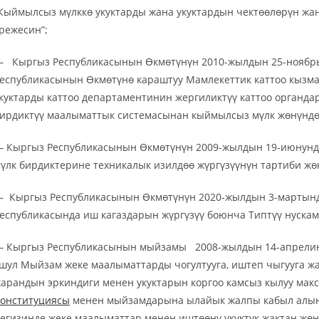
Кыймылсыз мүлккө укуктарды жана укуктардын чектөөлөрүн жан
режесин”;
 Кыргыз Республикасынын Өкмөтүнүн 2010-жылдын 25-ноябры
еспубликасынын Өкмөтүнө караштуу Мамлекеттик каттоо кызм
куктарды каттоо департаментинин жергиликтүү каттоо органд
ирдиктүү маалыматтык системасынан кыймылсыз мүлк жөнүндө 
 Кыргыз Республикасынын Өкмөтүнүн 2009-жылдын 19-июнунда
үлк бирдиктерине техникалык изилдөө жүргүзүүнүн тартиби жө
 Кыргыз Республикасынын Өкмөтүнүн 2020-жылдын 3-мартында
еспубликасында иш кагаздарын жүргүзүү боюнча Типтүү нускам
 Кыргыз Республикасынын мыйзамы 2008-жылдын 14-апрелинд
шул Мыйзам жеке маалыматтарды чогултууга, иштеп чыгууга ж
арандын эркиндиги менен укуктарын коргоо камсыз кылуу ма
онституциясы
менен мыйзамдарына ылайык жалпы кабыл алын
егизинде жеке маалыматтар менен иштөөнү укуктук жактан жөнг