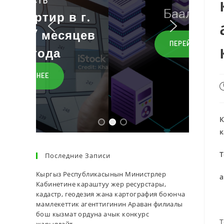
Баалар
ПЕРЕЙТИ
К
к
Последние Записи
Кыргыз Республикасынын Министрлер
а
Кабинетине караштуу жер ресурстары,
кадастр, геодезия жана картография боюнча
мамлекеттик агенттигинин Араван филиалы
бош кызмат ордуна ачык конкурс
Т