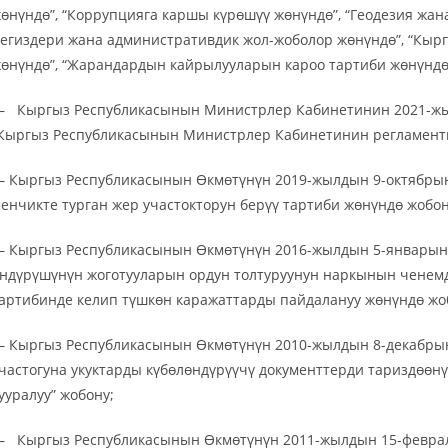
өнүндө”, “Коррупцияга каршы күрөшүү жөнүндө”, “Геодезия жа
егиздери жана административдик жол-жоболор жөнүндө”, “Кыр
өнүндө”, “Жарандардын кайрылууларын кароо тартиби жөнүнд
 Кыргыз Республикасынын Министрлер Кабинетинин 2021-жыл
Кыргыз Республикасынын Министрлер Кабинетинин регламент
 Кыргыз Республикасынын Өкмөтүнүн 2019-жылдын 9-октябрын
енчикте турган жер участокторун берүү тартиби жөнүндө жобону
 Кыргыз Республикасынын Өкмөтүнүн 2016-жылдын 5-январынд
ндүрүшүнүн жоготууларын ордун толтуруунун наркынын ченемд
артибинде келип түшкөн каражаттарды пайдалануу жөнүндө жо
 Кыргыз Республикасынын Өкмөтүнүн 2010-жылдын 8-декабрын
частогуна укуктарды күбөлөндүрүүчү документтерди тариздөөн
ууралуу” жобону;
 Кыргыз Республикасынын Өкмөтүнүн 2011-жылдын 15-феврал