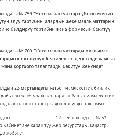
ындагы № 759 “
Жеке маалыматтар субъектисинин
угун алуу тартибин, алардын жеке маалыматтарын
рине билдирүү тартибин жана формасын бекитүү
рындагы № 760 “Жеке маалыматтарды маалымат
ардын корголушун белгиленген деңгээлде камсыз
 жана коргоого талаптарды бекитүү жөнүндө”
ылдын 22-мартындагы №158
“Мамлекеттик бийлик
тарабынан жеке маалыматтардын башка мамлекеттик
айдаланылышын контролдоо жөнүндө” токтомун;
ин 2024-жылдын 12-февралындагы № 53
 Кабинетине караштуу Жер ресурстары, кадастр,
дө жобону;