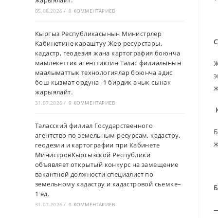
жарыялайт.
05.08.2026
/
0 КОММЕНТАРИЕВ
Кыргыз Республикасынын Министрлер
С
Кабинетине караштуу Жер ресурстары,
кадастр, геодезия жана картография боюнча
мамлекеттик агенттиктин Талас филиалынын
Ж
маалыматтык технологиялар боюнча адис
э
бош кызмат ордуна -1 бирдик ачык сынак
ж
жарыялайт.
31.07.2026
/
0 КОММЕНТАРИЕВ
Таласский филиал Государственного
Б
агентство по земельным ресурсам, кадастру,
ж
геодезии и картографии при Кабинете
МинистровКыргызской Республики
объявляет открытый конкурс на замещение
вакантной должности специалист по
земельному кадастру и кадастровой сьемке–
Б
1 ед.
31.07.2026
/
0 КОММЕНТАРИЕВ
—