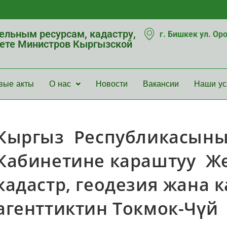
мельным ресурсам, кадастру,
г. Бишкек ул. Ор
нете Министров Кыргызской
вые акты
О нас
Новости
Вакансии
Наши ус
Кыргыз Республикасын
Кабинетине караштуу Же
кадастр, геодезия жана 
агенттиктин Токмок-Чү