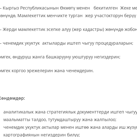
 Кыргыз Республикасынын Өкмөтү менен бекитилген Жеке менч
өнүндө, Мамлекеттик менчикте турган жер участокторун берү
 Жерди мамлекеттик эсепке алуу (жер кадастры) жөнүндө жобон
 ченемдик укуктук актыларды иштеп чыгуу процедураларын;
эмгек, өндүрүш жанга башкарууну уюштуруу негиздерин;
эмгек коргоо эрежелерин жана ченемдерин.
Жөндөмдөр:
аналитикалык жана стратегиялык документтерди иштеп чыгуу
маалыматты талдоо, тутумдаштыруу жана жалпылоо;
ченемдик укуктук актылар менен иштөө жана аларды иш жүзүн
картографиянын негиздерин билүү;