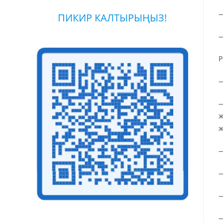
—
ПИКИР КАЛТЫРЫҢЫЗ!
—
Р
—
—
ж
ж
—
—
—
—