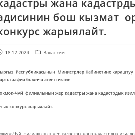
кадастры жана кадастрд
адисинин бош кызмат ор
конкурс жарыялайт.
18.12.2024
Вакансии
ыргыз Республикасынын Министрлер Кабинетине караштуу Ж
артография боюнча агенттиктин
Токмок-Чүй филиалынын
жер кадастры жана кадастрдык изи
чык конкурс жарыялайт.
окмок-Чүй филиалынын жер кадастры жана кадастрдык изилдөө