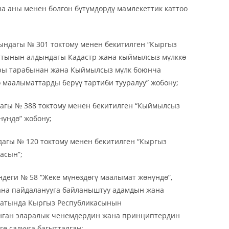
а аны менен болгон бүтүмдөрдү мамлекеттик каттоо
ндагы № 301 токтому менен бекитилген “Кыргыз
атынын алдындагы Кадастр жана кыймылсыз мүлккө
ары тарабынан жана Кыймылсыз мүлк боюнча
маалыматтарды берүү тартиби тууралуу” жобону;
гы № 388 токтому менен бекитилген “Кыймылсыз
нүндө” жобону;
гы № 120 токтому менен бекитилген “Кыргыз
асын”;
еги № 58 “Жеке мүнөздөгү маалымат жөнүндө”,
ана пайдаланууга байланыштуу адамдын жана
ксатында Кыргыз Республикасынын
ган эларалык ченемдердин жана принциптердин
ө салууга багытталган;