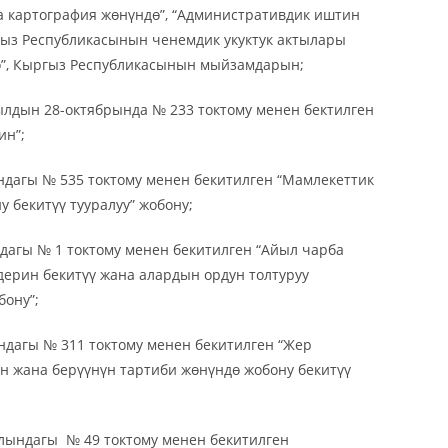
на картография жөнүндө”, “Административдик иштин
гыз Республикасынын ченемдик укуктук актылары
ө”, Кыргыз Республикасынын мыйзамдарын;
дын 28-октябрында № 233 токтому менен бектилген
ин”;
дагы № 535 токтому менен бекитилген “Мамлекеттик
 бекитүү тууралуу” жобону;
агы № 1 токтому менен бекитилген “Айыл чарба
ерин бекитүү жана алардын ордун толтуруу
бону”;
дагы № 311 токтому менен бекитилген “Жер
үн жана берүүнүн тартиби жөнүндө жобону бекитүү
ындагы № 49 токтому менен бекитилген