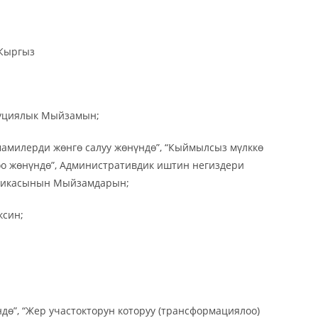
Кыргыз
туциялык Мыйзамын;
 мамилерди жөнгө салуу жөнүндө”, “Кыймылсыз мүлккө
оо жөнүндө”, Административдик иштин негиздери
бликасынын Мыйзамдарын;
ксин;
ө”, “Жер участокторун которуу (трансформациялоо)