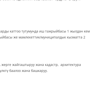
тарды каттоо тутумунда иш тажрыйбасы 1 жылдан кем
жрыйбасы же мамлекеттик/муниципалдык кызматта 2
 жерге жайгаштыруу жана кадастр, архитектура
үлктү баалоо жана башкаруу.