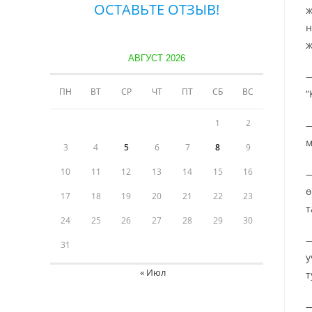
ОСТАВЬТЕ ОТЗЫВ!
ж
н
ж
АВГУСТ 2026
—
ПН
ВТ
СР
ЧТ
ПТ
СБ
ВС
“
1
2
—
м
3
4
5
6
7
8
9
10
11
12
13
14
15
16
—
ө
17
18
19
20
21
22
23
т
24
25
26
27
28
29
30
—
31
у
« Июл
т
—