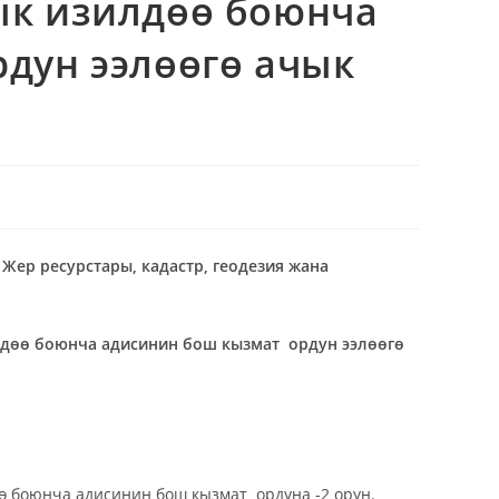
ык изилдөө боюнча
дун ээлөөгө ачык
ер ресурстары, кадастр, геодезия жана
лдөө боюнча
адисинин бош кызмат ордун ээлөөгө
 боюнча адисинин бош кызмат ордуна -2 орун.