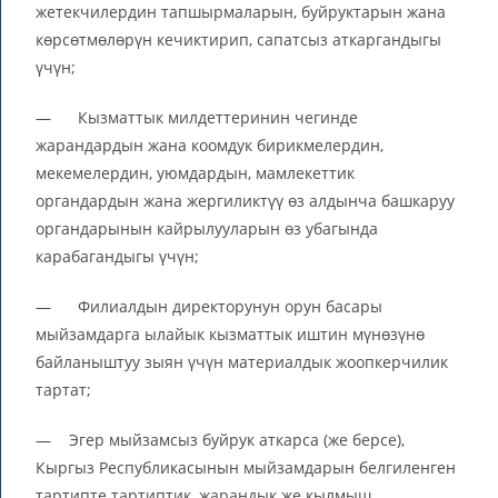
жетекчилердин тапшырмаларын, буйруктарын жана
көрсөтмөлөрүн кечиктирип, сапатсыз аткаргандыгы
үчүн;
— Кызматтык милдеттеринин чегинде
жарандардын жана коомдук бирикмелердин,
мекемелердин, уюмдардын, мамлекеттик
органдардын жана жергиликтүү өз алдынча башкаруу
органдарынын кайрылууларын өз убагында
карабагандыгы үчүн;
— Филиалдын директорунун орун басары
мыйзамдарга ылайык кызматтык иштин мүнөзүнө
байланыштуу зыян үчүн материалдык жоопкерчилик
тартат;
— Эгер мыйзамсыз буйрук аткарса (же берсе),
Кыргыз Республикасынын мыйзамдарын белгиленген
тартипте тартиптик, жарандык же кылмыш