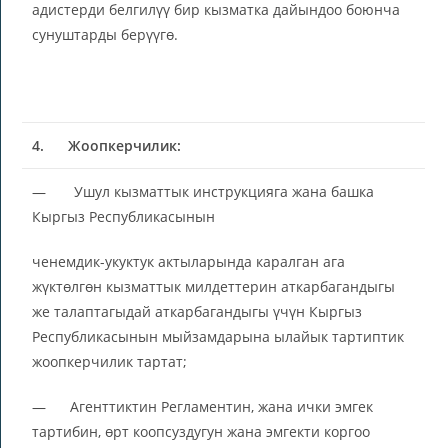
адистерди белгилүү бир кызматка дайындоо боюнча
сунуштарды берүүгө.
4.
Жоопкерчилик:
— Ушул кызматтык инструкцияга жана башка
Кыргыз Республикасынын
ченемдик-укуктук актыларында каралган ага
жүктөлгөн кызматтык милдеттерин аткарбагандыгы
же талаптагыдай аткарбагандыгы үчүн Кыргыз
Республикасынын мыйзамдарына ылайык тартиптик
жоопкерчилик тартат;
— Агенттиктин Регламентин, жана ички эмгек
тартибин, өрт коопсуздугун жана эмгекти коргоо