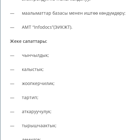
— маалыматтар базасы менен иштөө көндүмдөрү;
— АМТ “Infodocs”(ЭИКЖТ).
Жеке сапаттары:
— чынчылдык;
— калыстык;
— жоопкерчилик;
— тартип;
— аткаруучулук;
— тырышчаактык;
— демилге;