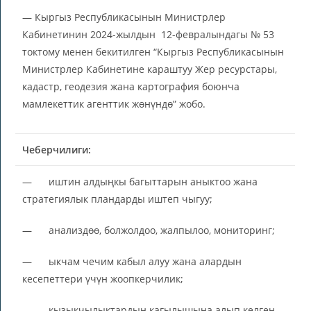
— Кыргыз Республикасынын Министрлер
Кабинетинин 2024-жылдын 12-февралындагы № 53
токтому менен бекитилген “Кыргыз Республикасынын
Министрлер Кабинетине караштуу Жер ресурстары,
кадастр, геодезия жана картография боюнча
мамлекеттик агенттик жөнүндө” жобо.
Чеберчилиги:
— иштин алдыңкы багыттарын аныктоо жана
стратегиялык пландарды иштеп чыгуу;
— анализдөө, болжолдоо, жалпылоо, мониторинг;
— ыкчам чечим кабыл алуу жана алардын
кесепеттери үчүн жоопкерчилик;
— кызыкчылыктардын кагылышына алып келген