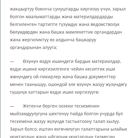
жакшыртуу боюнча сунуштарды киргизүү үчүн, зарыл
болгон маалыматтарды жана материлдардарды
белгиленген тартипте түзүмдүк жана ведомстволук
бөлүмдөрдөн жана башка мамлекеттик органдардан
жана жергиликтүү өз алдынча башкаруу
органдарынан алууга;
— Өзүнүн өздүк ишиндеги бардык материалдар,
өздүк ишине киргизилгенге чейин кесиптик иши
жөнүндөгү ой-пикирлер жана башка документтер
менен таанышуу, ошондой эле өзүнүн жазуу жүзүндөгү
түшүнүк каттарын өздүк ишке киргизүүгө;
— Жетекчи берген оозеки тескеменин
мыйзамдуулугуна шектенүү пайда болгон учурда бул
тескемени жазуу жүзүндө тастыктоону талап кылуу.
Зарыл болсо, иштин өзгөчөлүгүн талаптарына ылайык
укуктардын жана ыйгарым укуктардын тизмесин