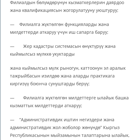
Филиалдын бөлүмдөрүнүн кызматкерлерин даярдоо
жана квалификациясын жогорулатууну уюштуруу;
— Филиалга жүктөлгөн функцияларды жана
милдеттерди аткаруу үчүн иш сапарга баруу;
— Жер кадастры системасын өнүктүрүү жана
кыймылсыз мүлккө укуктарды
жана кыймылсыз мүлк рыногун, каттоонун эл аралык
тажрыйбасын изилдөө жана аларды практикага
киргизүү боюнча сунуштарды берүү;
— Филиалга жүктөлгөн милдеттерге ылайык башка
кызматтык милдеттерди аткаруу;
— “Административдик иштин негиздери жана
административдик жол-жоболор жөнүндө” Кыргыз
Республикасынын мыйзамынын талаптарына ылайык,