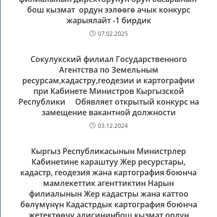
бош кызмат ордун ээлөөгө ачык конкурс
жарыялайт -1 бирдик
07.02.2025
Сокулукский филиал Государственного
Агентства по Земельным
ресурсам,кадастру,геодезии и картографии
при Кабинете Министров Кыргызской
Республики Обявляет открытый конкурс на
замещение вакантной должности
03.12.2024
Кыргыз Республикасынын Министрлер
Кабинетине караштуу Жер ресурстары,
кадастр, геодезия жана картография боюнча
мамлекеттик агенттиктин Нарын
филиалынын Жер кадастры жана каттоо
бөлүмүнүн Кадастрдык картография боюнча
жетектөөчү адисининбош кызмат ордун