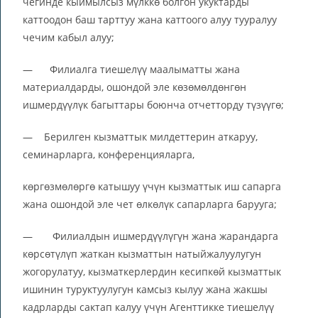
чегинде кыймылсыз мүлккө болгон укуктарды
каттоодон баш тарттуу жана каттоого алуу тууралуу
чечим кабыл алуу;
— Филиалга тиешелүү маалыматты жана
материалдарды, ошондой эле көзөмөлдөнгөн
ишмердүүлүк багыттары боюнча отчетторду түзүүгө;
— Берилген кызматтык милдеттерин аткаруу,
семинарларга, конференцияларга,
көргөзмөлөргө катышуу үчүн кызматтык иш сапарга
жана ошондой эле чет өлкөлүк сапарларга барууга;
— Филиалдын ишмердүүлүгүн жана жарандарга
көрсөтүлүп жаткан кызматтын натыйжалуулугун
жогорулатуу, кызматкерлердин кесипкөй кызматтык
ишинин туруктуулугун камсыз кылуу жана жакшы
кадрларды сактап калуу үчүн Агенттикке тиешелүү