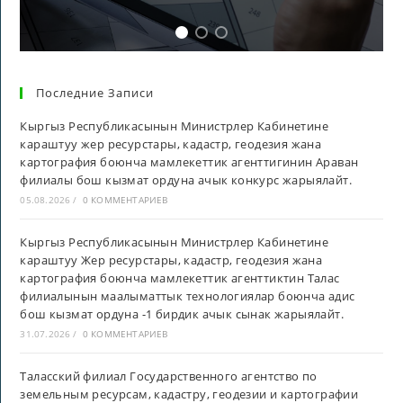
Последние Записи
Кыргыз Республикасынын Министрлер Кабинетине
караштуу жер ресурстары, кадастр, геодезия жана
картография боюнча мамлекеттик агенттигинин Араван
филиалы бош кызмат ордуна ачык конкурс жарыялайт.
05.08.2026
/
0 КОММЕНТАРИЕВ
Кыргыз Республикасынын Министрлер Кабинетине
караштуу Жер ресурстары, кадастр, геодезия жана
картография боюнча мамлекеттик агенттиктин Талас
филиалынын маалыматтык технологиялар боюнча адис
бош кызмат ордуна -1 бирдик ачык сынак жарыялайт.
31.07.2026
/
0 КОММЕНТАРИЕВ
Таласский филиал Государственного агентство по
земельным ресурсам, кадастру, геодезии и картографии