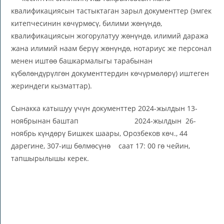
квалификациясын тастыктаган зарыл документтер (эмгек
китепчесинин көчүрмөсү, билими жөнүндө,
квалификациясын жогорулатуу жөнүндө, илимий даража
жана илимий наам берүү жөнүндө, нотариус же персонал
менен иштөө башкармалыгы тарабынан
күбөлөндүрүлгөн документтердин көчүрмөлөрү) иштеген
жериндеги кызматтар).
Сынакка катышуу үчүн документтер 2024-жылдын 13-
ноябрынан баштап 2024-жылдын 26-
ноябрь күндөрү Бишкек шаары, Орозбеков көч., 44
дарегине, 307-иш бөлмөсүнө саат 17: 00 гө чейин,
тапшырылышы керек.