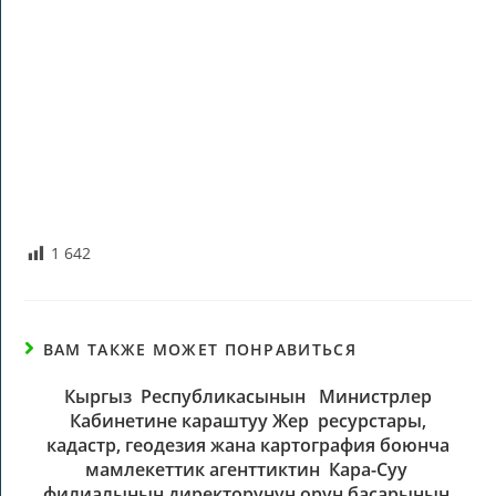
1 642
ВАМ ТАКЖЕ МОЖЕТ ПОНРАВИТЬСЯ
Кыргыз Республикасынын Министрлер
Кабинетине караштуу Жер ресурстары,
кадастр, геодезия жана картография боюнча
мамлекеттик агенттиктин Кара-Суу
филиалынын директорунун орун басарынын