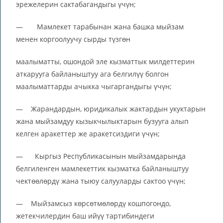
эрежелерин сактабагандыгы үчүн;
— Мамлекет тарабынан жана башка мыйзам
менен коргоолуучу сырды түзгөн
маалыматты, ошондой эле кызматтык милдеттерин
аткарууга байланыштуу ага белгилүү болгон
маалыматтарды ачыкка чыгаргандыгы үчүн;
— Жарандардын, юридикалык жактардын укуктарын
жана мыйзамдуу кызыкчылыктарын бузууга алып
келген аракеттер же аракетсиздиги үчүн;
— Кыргыз Республикасынын мыйзамдарында
белгиленген мамлекеттик кызматка байланыштуу
чектөөлөрдү жана тыюу салууларды сактоо үчүн;
— Мыйзамсыз көрсөтмөлөрдү кошпогондо,
жетекчилердин баш ийүү тартибиндеги