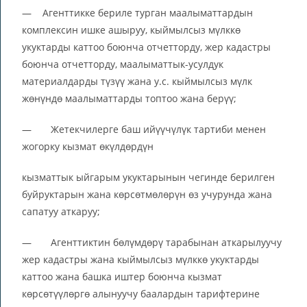
— Агенттикке бериле турган маалыматтардын
комплексин ишке ашыруу, кыймылсыз мүлккө
укуктарды каттоо боюнча отчетторду, жер кадастры
боюнча отчетторду, маалыматтык-усулдук
материалдарды түзүү жана у.с. кыймылсыз мүлк
жөнүндө маалыматтарды топтоо жана берүү;
— Жетекчилерге баш ийүүчүлүк тартиби менен
жогорку кызмат өкүлдөрдүн
кызматтык ыйгарым укуктарынын чегинде берилген
буйруктарын жана көрсөтмөлөрүн өз учурунда жана
сапатуу аткаруу;
— Агенттиктин бөлүмдөрү тарабынан аткарылуучу
жер кадастры жана кыймылсыз мүлккө укуктарды
каттоо жана башка иштер боюнча кызмат
көрсөтүүлөргө алынуучу баалардын тарифтерине