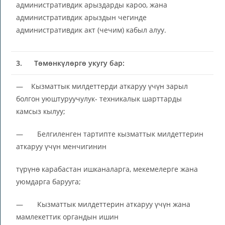
административдик арыздарды кароо, жана
административдик арыздын чегинде
административдик акт (чечим) кабыл алуу.
3.
Төмөнкүлөргө укугу бар:
— Кызматтык милдеттерди аткаруу үчүн зарыл
болгон уюштуруучулук- техникалык шарттарды
камсыз кылуу;
— Белгиленген тартипте кызматтык милдеттерин
аткаруу үчүн менчигинин
түрүнө карабастан ишканаларга, мекемелерге жана
уюмдарга барууга;
— Кызматтык милдеттерин аткаруу үчүн жана
мамлекеттик органдын ишин