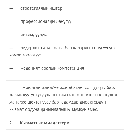
— стратегиялык иштер;
— профессионалдык өнүгүү;
— ийкемдүүлүк;
— лидерлик сапат жана башкалардын өнүгүүсүнө
көмөк көрсөтүү;
— маданият аралык компетенция.
Жоюлган жана/же жоюлбаган соттуулугу бар,
жазык куугунтугу уланып жаткан жана/же токтотулган
жана/же шектенүүсү бар адамдар директордун
кызмат ордуна дайындалышы мүмкүн эмес.
2.
Кызматтык милдеттери: