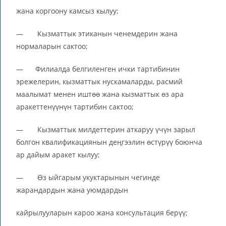
жана коргоону камсыз кылуу;
— Кызматтык этиканын ченемдерин жана
нормаларын сактоо;
— Филиалда белгиленген ички тартибинин
эрежелерин, кызматтык нускамаларды, расмий
маалымат менен иштөө жана кызматтык өз ара
аракеттенүүнүн тартибин сактоо;
— Кызматтык милдеттерин аткаруу үчүн зарыл
болгон квалификациянын деңгээлин өстүрүү боюнча
ар дайым аракет кылуу;
— Өз ыйгарым укуктарынын чегинде
жарандардын жана уюмдардын
кайрылууларын кароо жана консультация берүү;