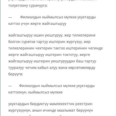
толуктоону суранууга;
— Филиалдын кыймылсыз мүлккө укуктарды
каттоо үчүн жерге жайгаштыруу
жайгаштыруу ишин уюштуруу, жер тилкелерине
болгон сүрөткө тартуу иштерин жүргүзүү, жер
тилкелеринин чектерин тактоо иштеринин чегинде
жерге жайгаштыруу иштерин токтотуу, жерге
жайгаштыруу иштерин уюштуруудан баш тартуу
тууралуу чечим кабыл алуу жана көрсөтмөлөрдү
берүүгө;
— Филиалдын кыймылсыз мүлккө укуктарды
каттоонун, кыймылсыз мүлккө
укуктардын бирдиктүү мамлекекттик реестрин
жүргүзүүнүн, анын ичинде маалымат берүүнүн