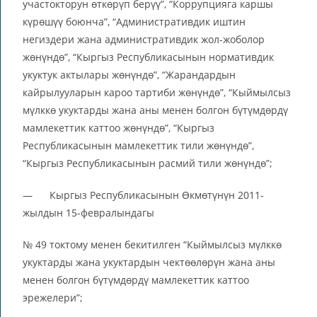
участокторун өткөрүп берүү”, “Коррупцияга каршы
күрөшүү боюнча”, “Административдик иштин
негиздери жана административдик жол-жоболор
жөнүндө”, “Кыргыз Республикасынын нормативдик
укуктук актылары жөнүндө”, “Жарандардын
кайрылууларын кароо тартиби жөнүндө”, “Кыймылсыз
мүлккө укуктарды жана аны менен болгон бүтүмдөрдү
мамлекеттик каттоо жөнүндө”, “Кыргыз
Республикасынын мамлекеттик тили жөнүндө”,
“Кыргыз Республикасынын расмий тили жөнүндө”;
— Кыргыз Республикасынын Өкмөтүнүн 2011-
жылдын 15-февралындагы
№ 49 токтому менен бекитилген “Кыймылсыз мүлккө
укуктарды жана укуктардын чектөөлөрүн жана аны
менен болгон бүтүмдөрдү мамлекеттик каттоо
эрежелери”;