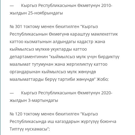
— Кыргыз Республикасынын Өкмөтүнүн 2010-
жылдын 25-ноябрындагы
№ 301 токтому менен бекитилген “Кыргыз
Республикасынын Өкмөтүнө караштуу мамлекеттик
каттоо кызматынын алдындагы кадастр жана
кыймылсыз мүлккө укуктарды каттоо
департаментинин “кыймылсыз мүлк үчүн бирдиктүү
маалымат тутумунан жана жергиликтүү каттоо
органдарынан кыймылсыз мүлк жөнүндө
маалыматтарды берүү тартиби жөнүндө” Жобо;
— Кыргыз Республикасынын Өкмөтүнүн 2020-
жылдын 3-мартындагы
№ 120 токтому менен бекитилген “Кыргыз
Республикасында иш кагаздарын жүргүзүү боюнча
Типтүү нускамасы”;