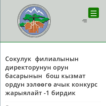
Сокулук филиалынын
директорунун орун
басарынын бош кызмат
ордун ээлөөгө ачык конкурс
жарыялайт -1 бирдик