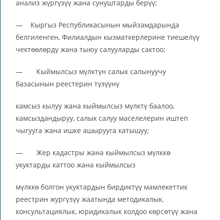
анализ жүргүзүү жана сунуштарды берүү;
— Кыргыз Республикасынын мыйзамдарында
белгиленген, Филиалдын кызматкерлерине тиешелүү
чектөөлөрдү жана тыюу салууларды сактоо;
— Кыймылсыз мүлктүн салык салынуучу
базасынын реестерин түзүүнү
камсыз кылуу жана кыймылсыз мүлктү баалоо,
камсыздандыруу, салык салуу маселелерин иштеп
чыгууга жана ишке ашырууга катышуу;
— Жер кадастры жана кыймылсыз мүлккө
укуктарды каттоо жана кыймылсыз
мүлккө болгон укуктардын бирдиктүү мамлекеттик
реестрин жургүзүү жаатында методикалык,
консультациялык, юридикалык колдоо көрсөтүү жана