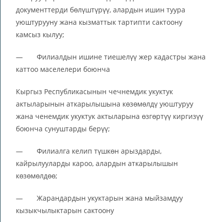
документтерди бөлүштүрүү, алардын ишин туура
уюштурууну жана кызматтык тартипти сактоону
камсыз кылуу;
— Филиалдын ишине тиешелүү жер кадастры жана
каттоо маселелери боюнча
Кыргыз Республикасынын чечнемдик укуктук
актыларынын аткарылышына көзөмөлдү уюштуруу
жана ченемдик укуктук актыларына өзгөртүү киргизүү
боюнча сунуштарды берүү;
— Филиалга келип түшкөн арыздарды,
кайрылууларды кароо, алардын аткарылышын
көзөмөлдөө;
— Жарандардын укуктарын жана мыйзамдуу
кызыкчылыктарын сактоону