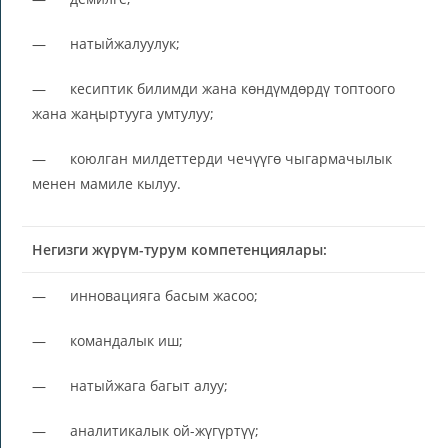
— натыйжалуулук;
— кесиптик билимди жана көндүмдөрдү топтоого
жана жаңыртууга умтулуу;
— коюлган милдеттерди чечүүгө чыгармачылык
менен мамиле кылуу.
Негизги жүрүм-турум компетенциялары:
— инновацияга басым жасоо;
— командалык иш;
— натыйжага багыт алуу;
— аналитикалык ой-жүгүртүү;