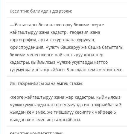
Кесиптик билимдин деңгээли:
— багыттары боюнча жогорку билими: жерге
жайгаштыруу жана кадастр, геодезия жана
картография, архитектура жана курулуш,
юриспруденция, мүлктү башкаруу же башка багыттагы
билими менен жерге жайгаштыруу жана жер
кадастры, кыймылсыз мүлккө укуктарды каттоо
тутумунда иш тажрыйбасы 5 жылдан кем эмес иштесе.
Иш тажрыйбасы жана эмгек стажы:
-жерге жайгаштыруу жана жер кадастры, кыймылсыз
мүлккө укуктарды каттоо тутумунда иш тажрыйбасы 3
жылдан кем эмес, же тиешелүү кесиптик чөйрөдө 5
жылдан кем эмес иш тажрыйбасы.
Кесиптик компететтүүлүк: