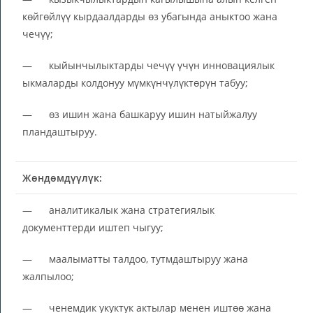
көйгөйлүү кырдаалдарды өз убагында аныктоо жана
чечүү;
— кыйынчылыктарды чечүү үчүн инновациялык
ыкмаларды колдонуу мүмкүнчүлүктөрүн табуу;
— өз ишин жана башкаруу ишин натыйжалуу
пландаштыруу.
Жөндөмдүүлүк:
— аналитикалык жана стратегиялык
документтерди иштеп чыгуу;
— маалыматты талдоо, тутмдаштыруу жана
жалпылоо;
— ченемдик укуктук актылар менен иштөө жана