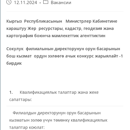
12.11.2024
Вакансии
Кыргыз Республикасынын Министрлер Кабинетине
караштуу Жер ресурстары, кадастр, геодезия жана
картография боюнча мамлекеттик агенттиктин
Сокулук филиалынын директорунун орун басарынын
бош кызмат ордун ээлөөгө ачык конкурс жарыялайт -1
бирдик
1.
Квалификациялык талаптар жана жеке
сапаттары:
Филиалдын директорунун орун басарынын
кызматын ээлөө үчүн төмөнкү квалификациялык
талаптар коюлат: