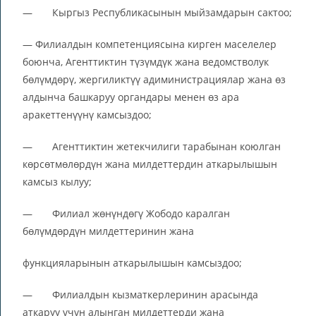
— Кыргыз Республикасынын мыйзамдарын сактоо;
— Филиалдын компетенциясына кирген маселелер
боюнча, Агенттиктин түзүмдүк жана ведомстволук
бөлүмдөрү, жергиликтүү адиминистрациялар жана өз
алдынча башкаруу органдары менен өз ара
аракеттенүүнү камсыздоо;
— Агенттиктин жетекчилиги тарабынан коюлган
көрсөтмөлөрдүн жана милдеттердин аткарылышын
камсыз кылуу;
— Филиал жөнүндөгү Жободо каралган
бөлүмдөрдүн милдеттеринин жана
функцияларынын аткарылышын камсыздоо;
— Филиалдын кызматкерлеринин арасында
аткаруу үчүн алынган милдеттерди жана