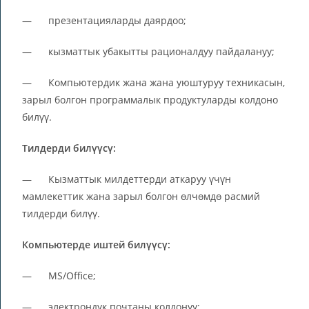
— презентацияларды даярдоо;
— кызматтык убакытты рационалдуу пайдалануу;
— Компьютердик жана жана уюштуруу техникасын,
зарыл болгон программалык продуктуларды колдоно
билүү.
Тилдерди билүүсү:
— Кызматтык милдеттерди аткаруу үчүн
мамлекеттик жана зарыл болгон өлчөмдө расмий
тилдерди билүү.
Компьютерде иштей билүүсү:
— MS/Office;
— электрондук почтаны колдонуу;