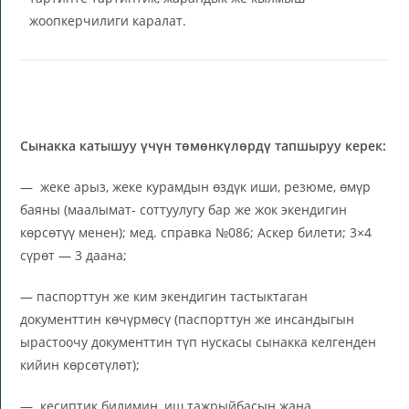
жоопкерчилиги каралат.
Сынакка катышуу үчүн төмөнкүлөрдү тапшыруу керек:
— жеке арыз, жеке курамдын өздүк иши, резюме, өмүр
баяны (маалымат- соттуулугу бар же жок экендигин
көрсөтүү менен); мед. справка №086; Аскер билети; 3×4
сүрөт — 3 даана;
— паспорттун же ким экендигин тастыктаган
документтин көчүрмөсү (паспорттун же инсандыгын
ырастоочу документтин түп нускасы сынакка келгенден
кийин көрсөтүлөт);
— кесиптик билимин, иш тажрыйбасын жана