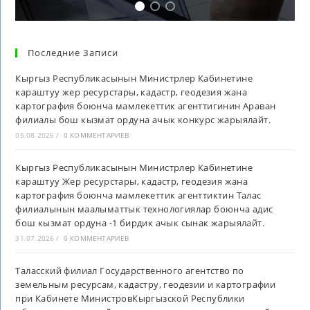
Последние Записи
Кыргыз Республикасынын Министрлер Кабинетине
караштуу жер ресурстары, кадастр, геодезия жана
картография боюнча мамлекеттик агенттигинин Араван
филиалы бош кызмат ордуна ачык конкурс жарыялайт.
05.08.2026
/
0 КОММЕНТАРИЕВ
Кыргыз Республикасынын Министрлер Кабинетине
караштуу Жер ресурстары, кадастр, геодезия жана
картография боюнча мамлекеттик агенттиктин Талас
филиалынын маалыматтык технологиялар боюнча адис
бош кызмат ордуна -1 бирдик ачык сынак жарыялайт.
31.07.2026
/
0 КОММЕНТАРИЕВ
Таласский филиал Государственного агентство по
земельным ресурсам, кадастру, геодезии и картографии
при Кабинете МинистровКыргызской Республики