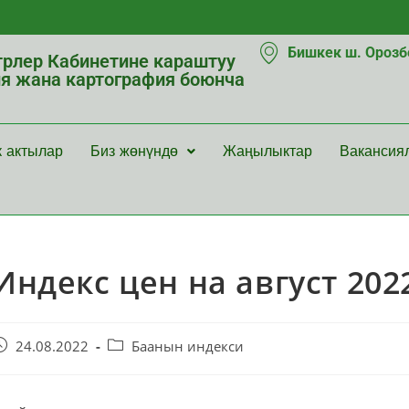
Бишкек ш. Орозбе
рлер Кабинетине караштуу
ия жана картография боюнча
к актылар
Биз жөнүндө
Жаңылыктар
Вакансия
Индекс цен на август 202
24.08.2022
Баанын индекси