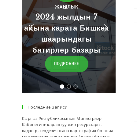
н 7
Баалар
Бишкек
гы
ӨТҮҮ
зары
Последние Записи
Кыргыз Республикасынын Министрлер
Кабинетине караштуу жер ресурстары,
кадастр, геодезия жана картография боюнча
мамлекеттик агенттигинин Араван филиалы