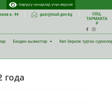
- Көрүүсү начарлар үчүн версия
СОЦ.
ков к. 44
gazr@mail.gov.kg
ТАРМАКТА
Р
лар
Биздин кызматтар
Көп бериле турган сурооло
2 года