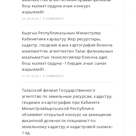
бош кызмат ордуна ачык конкурс
жарыялайт.
05.08.2026
/
0 COMMENTS
Кыргыз Республикасынын Министрлер
Кабинетине караштуу Жер ресурстары,
кадастр, геодезия жана картография боюнча
мамлекеттик агенттиктин Талас филиалынын
маалыматтык технологиялар боюнча адис
бош кызмат ордуна -1 бирдик ачык сынак
жарыялайт.
31.07.2026
/
0 COMMENTS
Таласский филиал Государственного
агентство по земельным ресурсам, кадастру,
геодезии и картографии при Кабинете
МинистровКыргызской Республики
объявляет открытый конкурс на замещение
вакантной должности специалист по
земельному кадастру и кадастровой сьемке–
1 ед.