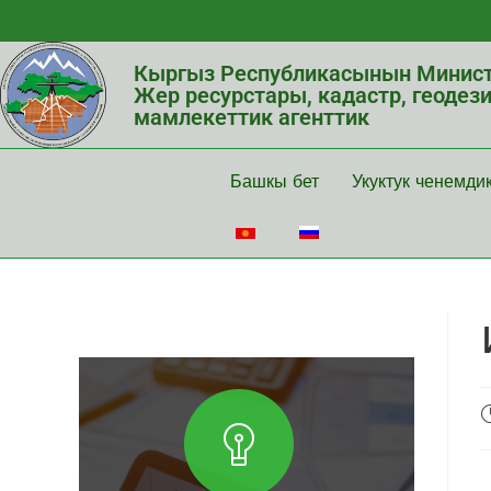
Кыргыз Республикасынын Минист
Жер ресурстары, кадастр, геодез
мамлекеттик агенттик
Башкы бет
Укуктук ченемди