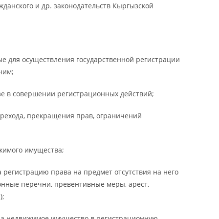
жданского и др. законодательств Кыргызской
ые для осуществления государственной регистрации
ним;
зе в совершении регистрационных действий;
ерехода, прекращения прав, ограничений
жимого имущества;
 регистрацию права на предмет отсутствия на него
нные перечни, превентивные меры, арест,
);
 на недвижимое имущество в регистрационную