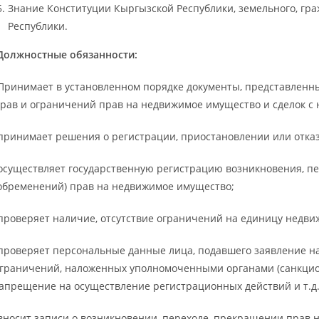
Знание Конституции Кыргызской Республики, земельного, гра
Республики.
олжностные обязанности:
Принимает в установленном порядке документы, представленн
рав и ограничений прав на недвижимое имущество и сделок с 
принимает решения о регистрации, приостановлении или отка
осуществляет государственную регистрацию возникновения, п
обременений) прав на недвижимое имущество;
проверяет наличие, отсутствие ограничений на единицу недви
проверяет персональные данные лица, подавшего заявление на
граничений, наложенных уполномоченными органами (санкцио
апрещение на осуществление регистрационных действий и т.д.
вносит записи о возникновении, переходе, прекращении прав