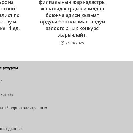
урс на
филиалынын жер кадастры
антной
жана кадастрдык изилдөө
алист по
боюнча адиси кызмат
астру и
ордуна бош кызмат ордун
е– 1 ед.
ээлөөгө ачык конкурс
жарыялайт.
25.04.2025
е ресурсы
Р
истров
нный портал электронных
ытых данных