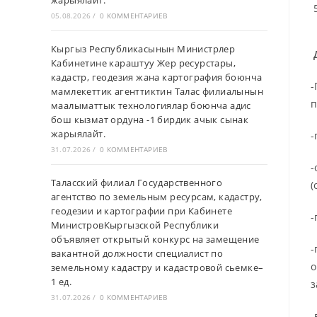
жарыялайт.
05.08.2026
/
0 КОММЕНТАРИЕВ
Кыргыз Республикасынын Министрлер
Д
Кабинетине караштуу Жер ресурстары,
кадастр, геодезия жана картография боюнча
-
мамлекеттик агенттиктин Талас филиалынын
п
маалыматтык технологиялар боюнча адис
бош кызмат ордуна -1 бирдик ачык сынак
жарыялайт.
-
31.07.2026
/
0 КОММЕНТАРИЕВ
-
Таласский филиал Государственного
(
агентство по земельным ресурсам, кадастру,
геодезии и картографии при Кабинете
-
МинистровКыргызской Республики
объявляет открытый конкурс на замещение
-
вакантной должности специалист по
о
земельному кадастру и кадастровой сьемке–
1 ед.
з
31.07.2026
/
0 КОММЕНТАРИЕВ
-