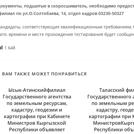
окументы, подшитые в скоросшиватель, необходимо предос
илиал по ул.
О.Солтобаева
,
14
, отдел кадров
03230-50327
андидаты, соответствующие квалификационным требованиям, 
ате, времени и месте прохождения тестирования будет сообще
1 648
ВАМ ТАКЖЕ МОЖЕТ ПОНРАВИТЬСЯ
Ысык-Атинскийфилиал
Таласский фи
Государственного агентства
Государственного 
по земельным ресурсам,
по земельным ре
кадастру, геодезии и
кадастру, геод
картографии при Кабинете
картографии при 
Министров Кыргызской
МинистровКырг
Республики объявляет
Республики объ