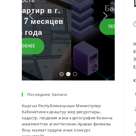
Баалар
ПЕРЕЙТИ
Е
К
Последние Записи
Кыргыз Республикасынын Министрлер
Кабинетине караштуу жер ресурстары,
кадастр, геодезия жана картография боюнча
мамлекеттик агенттигинин Араван филиалы
бош кызмат ордуна ачык конкурс