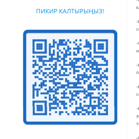
к
ПИКИР КАЛТЫРЫҢЫЗ!
-
с
-
н
-
п
-
с
-
э
т
-