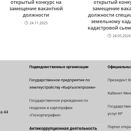
открытый конкурс на
открытый конк
замещение вакантной
замещение вак
должности
должности специ
земельному кад
24.11.2025
кадастровой сьемк
28.05.2026
Подведомственные организации
Официальны
Государственное предприятие по
Президент К
землеустройству
«Кыргызгипрозем»
Кабинет Мин
Государственное учреждение по
Государстве
геодезии и картографии
ва 44
услуг КР
«Госкортаграфия»
Портал откр
Антикоррупционная деятельность