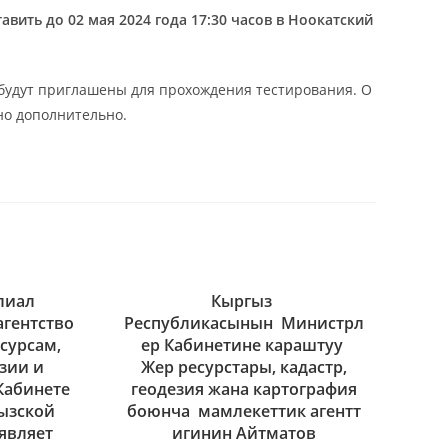
тавить до
02
мая
202
4
года 17:30 часов в
Ноокатский
будут приглашены для прохождения тестирования. О
но дополнительно.
лиал
Кыргыз
агентство
Республикасынын Министрл
сурсам,
ер Кабинетине караштуу
езии и
Жер ресурстары, кадастр,
Кабинете
геодезия жана картография
ызской
боюнча мамлекеттик агентт
являет
игинин Айтматов