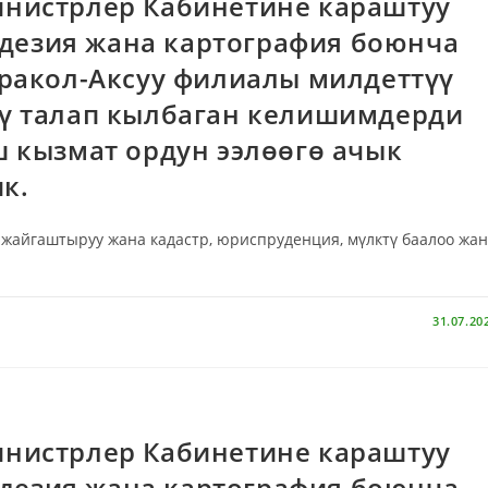
нистрлер Кабинетине караштуу
еодезия жана картография боюнча
ракол-Аксуу филиалы милдеттүү
ү талап кылбаган келишимдерди
 кызмат ордун ээлөөгө ачык
к.
 жайгаштыруу жана кадастр, юриспруденция, мүлктү баалоо жа
31.07.20
нистрлер Кабинетине караштуу
еодезия жана картография боюнча