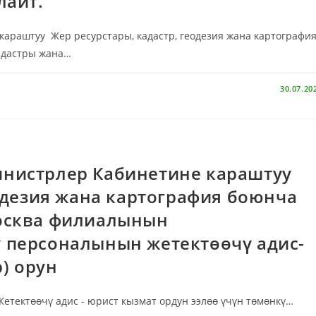
лайт.
раштуу Жер ресурстары, кадастр, геодезия жана картографи
адастры жана…
30.07.20
нистрлер Кабинетине караштуу
еодезия жана картография боюнча
осква филиалынын
 персоналынын жетектөөчү адис-
р) орун
етектөөчү адис - юрист кызмат ордун ээлөө үчүн төмөнкү…