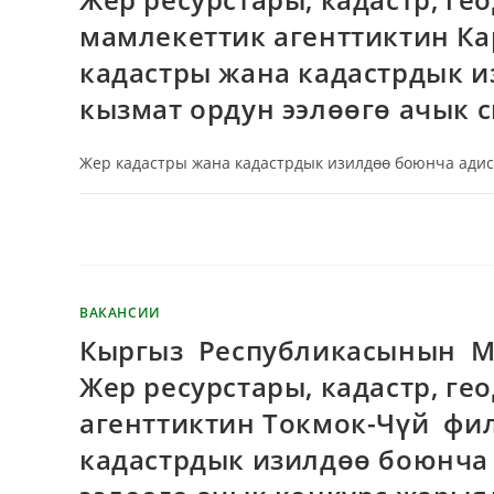
мамлекеттик агенттиктин Ка
кадастры жана кадастрдык и
кызмат ордун ээлөөгө ачык 
Жер кадастры жана кадастрдык изилдөө боюнча адис 
КОММЕНТАРИИ
ОТКЛЮЧЕНЫ
ВАКАНСИИ
Кыргыз Республикасынын М
Жер ресурстары, кадастр, г
агенттиктин Токмок-Чүй фи
кадастрдык изилдөө боюнча