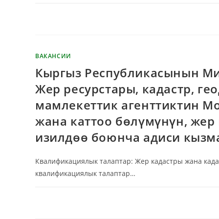
КОММЕНТАРИИ
ОТКЛЮЧЕНЫ
ВАКАНСИИ
Кыргыз Республикасынын Ми
Жер ресурстары, кадастр, г
мамлекеттик агенттиктин М
жана каттоо бөлүмүнүн, жер
изилдөө боюнча адиси кызмат
Квалификациялык талаптар: Жер кадастры жана када
квалификациялык талаптар…
КОММЕНТАРИИ
ОТКЛЮЧЕНЫ