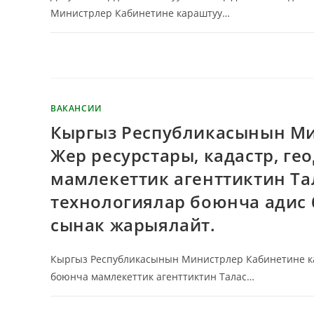
Министрлер Кабинетине караштуу…
КОММЕНТАРИИ
ОТКЛЮЧЕНЫ
ВАКАНСИИ
Кыргыз Республикасынын Ми
Жер ресурстары, кадастр, г
мамлекеттик агенттиктин Т
технологиялар боюнча адис 
сынак жарыялайт.
Кыргыз Республикасынын Министрлер Кабинетине кар
боюнча мамлекеттик агенттиктин Талас…
КОММЕНТАРИИ
ОТКЛЮЧЕНЫ