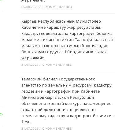
жарыялайт.
05.08.2026
/
0 КОММЕНТАРИЕВ
Кыргыз Республикасынын Министрлер
Кабинетине караштуу Жер ресурстары,
кадастр, геодезия жана картография боюнча
мамлекеттик агенттиктин Талас филиалынын
маалыматтык технологиялар боюнча адис
бош кызмат ордуна -1 бирдик ачык сынак
жарыялайт.
31.07.2026
/
0 КОММЕНТАРИЕВ
Таласский филиал Государственного
агентство по земельным ресурсам, кадастру,
геодезии и картографии при Кабинете
МинистровКыргызской Республики
объявляет открытый конкурс на замещение
вакантной должности специалист по
26
земельному кадастру и кадастровой сьемке–
1 ед.
31.07.2026
/
0 КОММЕНТАРИЕВ