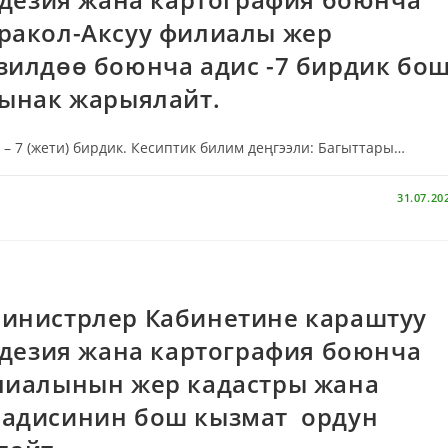
ракол-Аксуу филиалы жер
зилдөө боюнча адис -7 бирдик бо
сынак жарыялайт.
– 7 (жети) бирдик. Кесиптик билим деңгээли: Багыттары…
31.07.20
инистрлер Кабинетине караштуу
еодезия жана картография боюнча
лиалынын жер кадастры жана
 адисинин бош кызмат ордун