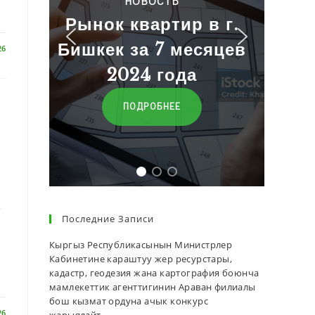
Баалар
р в г.
есяцев
26
ПЕРЕЙТИ
а
к
Последние Записи
Кыргыз Республикасынын Министрлер
Кабинетине караштуу жер ресурстары,
кадастр, геодезия жана картография боюнча
мамлекеттик агенттигинин Араван филиалы
бош кызмат ордуна ачык конкурс
26