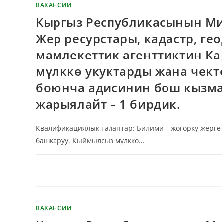
ВАКАНСИИ
Кыргыз Республикасынын Ми
Жер ресурстары, кадастр, г
мамлекеттик агенттиктин К
мүлккө укуктарды жана чект
боюнча адисинин бош кызмат
жарыялайт – 1 бирдик.
Квалификациялык талаптар: Билими – жогорку жерге
башкаруу. Кыймылсыз мүлккө…
КОММЕНТАРИИ
ОТКЛЮЧЕНЫ
ВАКАНСИИ