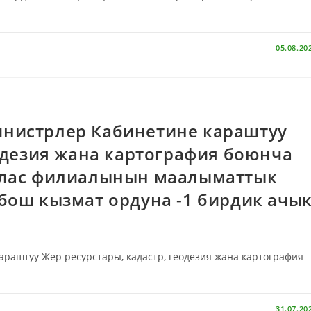
НОВОСТЬ
Рынок кварти
Бишкек за 7 м
05.08.20
2024 год
ПОДРОБНЕЕ
нистрлер Кабинетине караштуу
еодезия жана картография боюнча
алас филиалынын маалыматтык
бош кызмат ордуна -1 бирдик ачы
аштуу Жер ресурстары, кадастр, геодезия жана картография
31.07.20