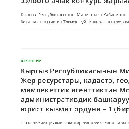
ээлөөгө ачык конкурс жарыя
Кыргыз Республикасынын Министрлер Кабинетине ка
боюнча агенттиктин Токмок-Чүй филиалынын жер к
КОММЕНТАРИИ
ОТКЛЮЧЕНЫ
ВАКАНСИИ
Кыргыз Республикасынын Ми
Жер ресурстары, кадастр, г
мамлекеттик агенттиктин М
административдик башкаруу
юрист кызмат ордуна – 1 (би
1. Квалификациялык талаптар жана жеке сапаттары Ж