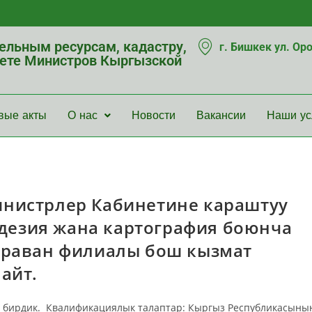
мельным ресурсам, кадастру,
г. Бишкек ул. Ор
нете Министров Кыргызской
вые акты
О нас
Новости
Вакансии
Наши ус
нистрлер Кабинетине караштуу
еодезия жана картография боюнча
Араван филиалы бош кызмат
айт.
1 бирдик. Квалификациялык талаптар: Кыргыз Республикасыны