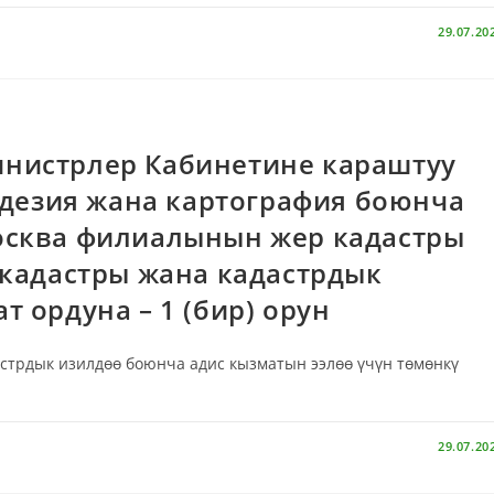
29.07.20
нистрлер Кабинетине караштуу
еодезия жана картография боюнча
осква филиалынын жер кадастры
 кадастры жана кадастрдык
 ордуна – 1 (бир) орун
стрдык изилдөө боюнча адис кызматын ээлөө үчүн төмөнкү
29.07.20