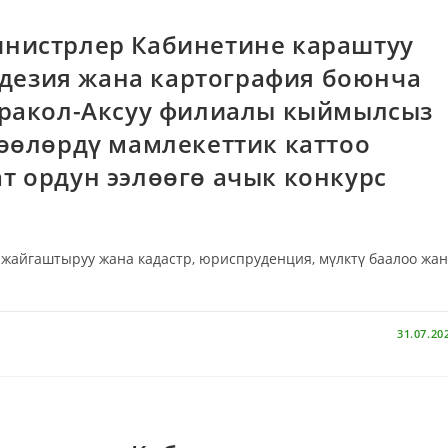
нистрлер Кабинетине караштуу
еодезия жана картография боюнча
аракол-Аксуу филиалы кыймылсыз
өөлөрдү мамлекеттик каттоо
 ордун ээлөөгө ачык конкурс
 жайгаштыруу жана кадастр, юриспруденция, мүлктү баалоо жа
31.07.20