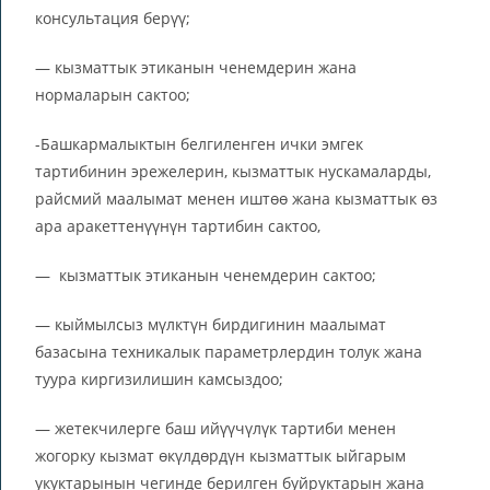
консультация берүү;
— кызматтык этиканын ченемдерин жана
нормаларын сактоо;
-Башкармалыктын белгиленген ички эмгек
тартибинин эрежелерин, кызматтык нускамаларды,
райсмий маалымат менен иштөө жана кызматтык өз
ара аракеттенүүнүн тартибин сактоо,
— кызматтык этиканын ченемдерин сактоо;
— кыймылсыз мүлктүн бирдигинин маалымат
базасына техникалык параметрлердин толук жана
туура киргизилишин камсыздоо;
— жетекчилерге баш ийүүчүлүк тартиби менен
жогорку кызмат өкүлдөрдүн кызматтык ыйгарым
укуктарынын чегинде берилген буйруктарын жана