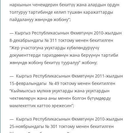
наркынын ченемдерин бекитүү жана алардын ордун
толтуруу тартибинде келип түшкөн каражаттарды
пайдалануу жөнүндө жобону”;
— Кыргыз Республикасынын Өкмөтүнүн 2010-жылдын
8-декабрындагы № 311 токтому менен бекитилген
“Жер участогуна укуктарды күбөлөндүрүүчү
документтерди тариздөөнүн жана берүүнүн тартиби
жөнүндө жобону бекитүү тууралуу” жобону;
— Кыргыз Республикасынын Өкмөтүнүн 2011-жылдын
15-февралындагы № 49 токтому менен бекитилген
“Кыймылсыз мүлккө укуктарды жана укуктардын
чектөөлөрүн жана аны менен болгон бүтүмдөрдү
мамлекеттик каттоо эрежесин”;
— Кыргыз Республикасынын Өкмөтүнүн 2010-жылдын
25-ноябрындагы № 301 токтому менен бекитилген