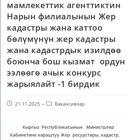
мамлекеттик агенттиктин
Нарын филиалынын Жер
кадастры жана каттоо
бөлүмүнүн жер кадастры
жана кадастрдык изилдөө
боюнча бош кызмат ордун
ээлөөгө ачык конкурс
жарыялайт -1 бирдик
21.11.2025
Вакансиялар
Кыргыз Республикасынын Министрлер
Кабинетине караштуу Жер ресурстары, кадастр,