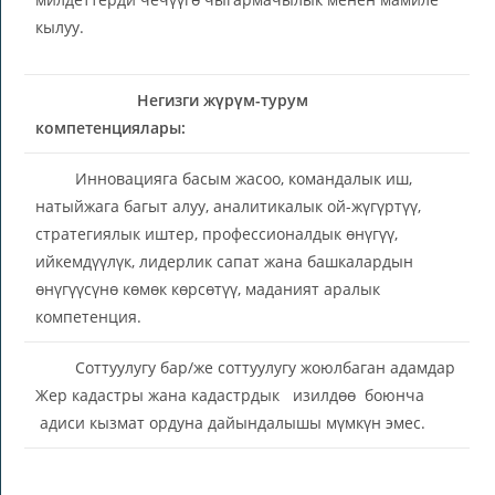
кылуу.
Негизги жүрүм-турум
компетенциялары:
Инновацияга басым жасоо, командалык иш,
натыйжага багыт алуу, аналитикалык ой-жүгүртүү,
стратегиялык иштер, профессионалдык өнүгүү,
ийкемдүүлүк, лидерлик сапат жана башкалардын
өнүгүүсүнө көмөк көрсөтүү, маданият аралык
компетенция.
Соттуулугу бар/же соттуулугу жоюлбаган адамдар
Жер кадастры жана кадастрдык изилдөө боюнча
адиси кызмат ордуна дайындалышы мүмкүн эмес.