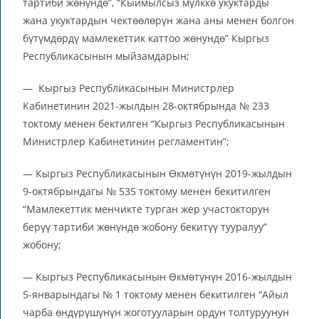
тартиби жөнүндө”, “Кыймылсыз мүлккө укуктарды
жана укуктардын чектөөлөрүн жана аны менен болгон
бүтүмдөрдү мамлекеттик каттоо жөнундө” Кыргыз
Республикасынын мыйзамдарын;
— Кыргыз Республикасынын Министрлер
Кабинетинин 2021-жылдын 28-октябрында № 233
токтому менен бектилген “Кыргыз Республикасынын
Министрлер Кабинетинин регламентин”;
— Кыргыз Республикасынын Өкмөтүнүн 2019-жылдын
9-октябрындагы № 535 токтому менен бекитилген
“Мамлекеттик менчикте турган жер участокторун
берүү тартиби жөнүндө жобону бекитүү тууралуу”
жобону;
— Кыргыз Республикасынын Өкмөтүнүн 2016-жылдын
5-январындагы № 1 токтому менен бекитилген “Айыл
чарба өндүрүшүнүн жоготууларын ордун толтуруунун