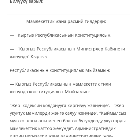
Билүүсү зарыл:
— Мамлекеттик жана расмий тилдерди;
— Кыргыз Республикасынын Конституциясын;
— “Кыргыз Республикасынын Министрлер Кабинети
жөнүндө” Кыргыз
Республикасынын конституциялык Мыйзамын;
— Кыргыз Республикасынын мамлекеттик тили
жөнүндө конституциялык Мыйзамын;
“Жер кодексин колдонууга киргизүү жэөнүндө”, “Жер
укуктук мамилерди жөнгө салуу жөнүндө”, “Кыймылсыз
мүлккө жана аны менен болгон бүтүмдөрдү укуктарды
мамлекеттик каттоо жөнүндө”, Административдик
иштин негиздери жана административдик жол-