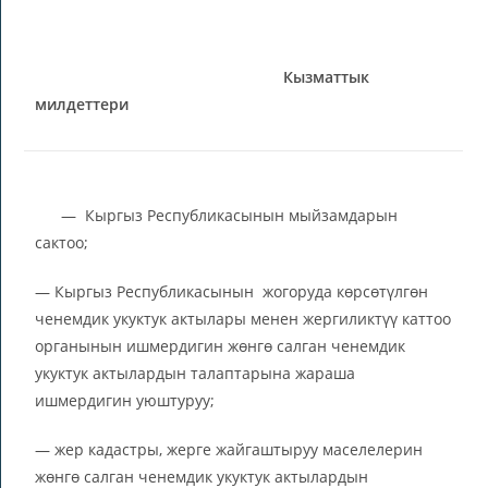
Кызматтык
милдеттери
— Кыргыз Республикасынын мыйзамдарын
сактоо;
— Кыргыз Республикасынын жогоруда көрсөтүлгөн
ченемдик укуктук актылары менен жергиликтүү каттоо
органынын ишмердигин жөнгө салган ченемдик
укуктук актылардын талаптарына жараша
ишмердигин уюштуруу;
— жер кадастры, жерге жайгаштыруу маселелерин
жөнгө салган ченемдик укуктук актылардын