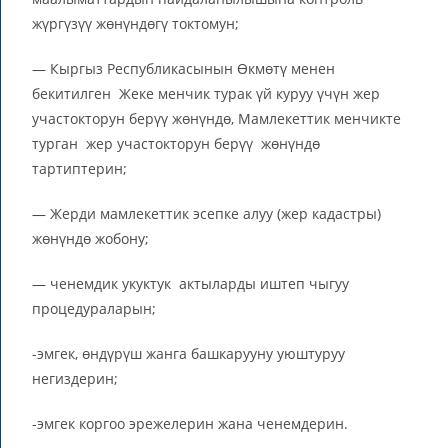
жүргүзүү жөнүндөгү токтомун;
— Кыргыз Республикасынын Өкмөтү менен
бекитилген Жеке менчик турак үй куруу үчүн жер
участокторун берүү жөнүндө, Мамлекеттик менчикте
турган жер участокторун берүү жөнүндө
тартиптерин;
— Жерди мамлекеттик эсепке алуу (жер кадастры)
жөнүндө жобону;
— ченемдик укуктук актыларды иштеп чыгуу
процедураларын;
-эмгек, өндүрүш жанга башкарууну уюштуруу
негиздерин;
-эмгек коргоо эрежелерин жана ченемдерин.