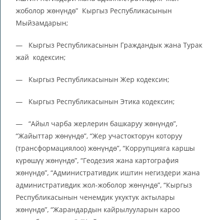
жоболор жөнүндө” Кыргыз Республикасынын
Мыйзамдарын;
— Кыргыз Республикасынын Граждандык жана Турак
жай кодексин;
— Кыргыз Республикасынын Жер кодексин;
— Кыргыз Республикасынын Этика кодексин;
— “Айыл чарба жерлерин башкаруу жөнүндө”,
“Жайыттар жөнүндө”, “Жер участокторун которуу
(трансформациялоо) жөнүндө”, “Коррупцияга каршы
күрөшүү жөнүндө”, “Геодезия жана картография
жөнүндө”, “Административдик иштин негиздери жана
административдик жол-жоболор жөнүндө”, “Кыргыз
Республикасынын ченемдик укуктук актылары
жөнүндө”, “Жарандардын кайрылууларын кароо