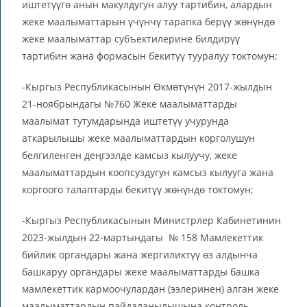
иштетүүгө анын макулдугун алуу тартибин, алардын
жеке маалыматтарын үчүнчү тарапка берүү жөнүндө
жеке маалыматтар субъектилерине билдирүү
тартибин жана формасын бекитүү тууралуу токтомун;
-Кыргыз Республикасынын Өкмөтүнүн 2017-жылдын
21-ноябрындагы №760 Жеке маалыматтарды
маалымат тутумдарында иштетүү учурунда
аткарылышы жеке маалыматтардын корголушун
белгиленген деңгээлде камсыз кылуучу, жеке
маалыматтардын коопсуздугун камсыз кылууга жана
коргоого талаптарды бекитүү жөнүндө токтомун;
-Кыргыз Республикасынын Министрлер Кабинетинин
2023-жылдын 22-мартындагы № 158 Мамлекеттик
бийлик органдары жана жергиликтүү өз алдынча
башкаруу органдары жеке маалыматтарды башка
мамлекеттик кармоочулардан (ээлеринен) алган жеке
маалыматтардын пайдаланылышына контроль