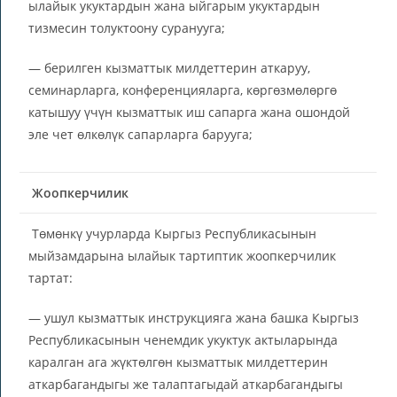
ылайык укуктардын жана ыйгарым укуктардын
тизмесин толуктоону суранууга;
— берилген кызматтык милдеттерин аткаруу,
семинарларга, конференцияларга, көргөзмөлөргө
катышуу үчүн кызматтык иш сапарга жана ошондой
эле чет өлкөлүк сапарларга барууга;
Жоопкерчилик
Төмөнкү учурларда Кыргыз Республикасынын
мыйзамдарына ылайык тартиптик жоопкерчилик
тартат:
— ушул кызматтык инструкцияга жана башка Кыргыз
Республикасынын ченемдик укуктук актыларында
каралган ага жүктөлгөн кызматтык милдеттерин
аткарбагандыгы же талаптагыдай аткарбагандыгы