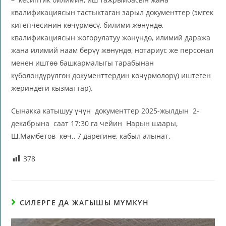
квалификациясын тастыктаган зарыл документтер (эмгек
китепчесинин көчүрмөсү, билими жөнүндө,
квалификациясын жогорулатуу жөнүндө, илимий даража
жана илимий наам берүү жөнүндө, нотариус же персонал
менен иштөө башкармалыгы тарабынан
күбөлөндүрүлгөн документтердин көчүрмөлөрү) иштеген
жериндеги кызматтар).
Сынакка катышуу үчүн документтер 2025-жылдын 2-
декабрына саат 17:30 га чейин Нарын шаары,
Ш.Мамбетов көч., 7 дарегине, кабыл алынат.
378
СИЛЕРГЕ ДА ЖАГЫШЫ МҮМКҮН