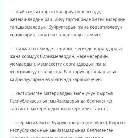
— мыйзамсыз көрсөтмөлөрдү кошпогондо,
жетекчилердин баш ийүү тартибинде жетекчилердин
тапшырмаларын, буйруктарын жана көрсөтмөлөрүн
кечиктирип, сапатсыз аткаргандыгы үчүн;
— кызматтык милдеттеринин чегинде жарандардын
жана коомдук бирикмелердин, мекемелердин,
уюмдардын, мамлекеттик органдардын жана
жергиликтүү өз алдынча башкаруу органдарынын
кайрылууларын өз убагында карабоо үчүн;
— келтирилген материалдык зыян үчүн Кыргыз
Республикасынын мыйзамдарында белгиленген
тартипте материалдык жоопкерчилик тартат;
— эгер мыйзамсыз буйрук аткарса (же берсе), Кыргыз
Республикасынын мыйзамдарында белгиленген
тартипте тартиптик, жарандык же кылмыш