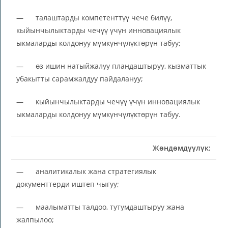
— талаштарды компетенттүү чече билүү,
кыйынчылыктарды чечүү үчүн инновациялык
ыкмаларды колдонуу мүмкүнчүлүктөрүн табуу;
— өз ишин натыйжалуу пландаштыруу, кызматтык
убакытты сарамжалдуу пайдалануу;
— кыйынчылыктарды чечүү үчүн инновациялык
ыкмаларды колдонуу мүмкүнчүлүктөрүн табуу.
Жөндөмдүүлүк:
— аналитикалык жана стратегиялык
документтерди иштеп чыгуу;
— маалыматты талдоо, тутумдаштыруу жана
жалпылоо;