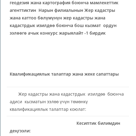
геодезия жана картография боюнча мамлекеттик
агенттиктин Нарын филиалынын Жер кадастры
жана каттоо бөлүмүнүн жер кадастры жана
кадастрдык изилдөө боюнча бош кызмат ордун
ээлөөгө ачык конкурс жарыялайт -1 бирдик
Квалификациялык талаптар жана жеке сапаттары
Жер кадастры жана кадастрдык изилдөө боюнча
адиси кызматын ээлөө үчүн төмөнкү
квалификациялык талаптар коюлат:
Кесиптик билимдин
деңгээли: