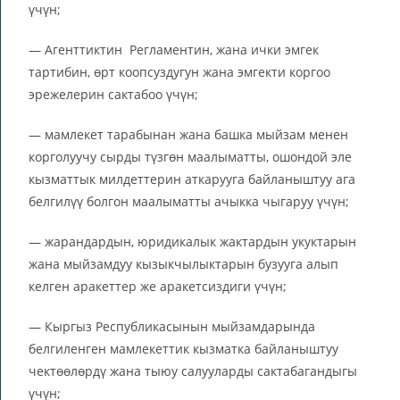
үчүн;
— Агенттиктин Регламентин, жана ички эмгек
тартибин, өрт коопсуздугун жана эмгекти коргоо
эрежелерин сактабоо үчүн;
— мамлекет тарабынан жана башка мыйзам менен
корголуучу сырды түзгөн маалыматты, ошондой эле
кызматтык милдеттерин аткарууга байланыштуу ага
белгилүү болгон маалыматты ачыкка чыгаруу үчүн;
— жарандардын, юридикалык жактардын укуктарын
жана мыйзамдуу кызыкчылыктарын бузууга алып
келген аракеттер же аракетсиздиги үчүн;
— Кыргыз Республикасынын мыйзамдарында
белгиленген мамлекеттик кызматка байланыштуу
чектөөлөрдү жана тыюу салууларды сактабагандыгы
үчүн;