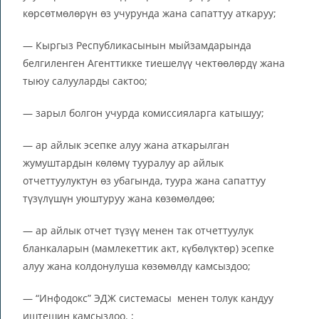
көрсөтмөлөрүн өз учурунда жана сапаттуу аткаруу;
— Кыргыз Республикасынын мыйзамдарында
белгиленген Агенттикке тиешелүү чектөөлөрдү жана
тыюу салууларды сактоо;
— зарыл болгон учурда комиссияларга катышуу;
— ар айлык эсепке алуу жана аткарылган
жумуштардын көлөмү тууралуу ар айлык
отчеттуулуктун өз убагында, туура жана сапаттуу
түзүлүшүн уюштуруу жана көзөмөлдөө;
— ар айлык отчет түзүү менен так отчеттуулук
бланкаларын (мамлекеттик акт, күбөлүктөр) эсепке
алуу жана колдонулуша көзөмөлдү камсыздоо;
— “Инфодокс” ЭДЖ системасы менен толук кандуу
иштешин камсыздоо. ;