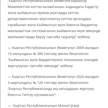
“Кыргыз Республикасынын Өкмөтүнө караштуу
Мамлекеттик каттоо кызматынын алдындагы Кадастр
жана кыймылсыз мүлккө укуктарды каттоо
департаментинин жергиликтүү каттоо органдары
тарабынан жана Кыймылсыз мүлк боюнча бирдиктүү
маалыматтык системасынан кыймылсыз мүлк жөнүндө
маалыматтарды берүү тартиби тууралуу” жобону;
— Кыргыз Республикасынын Өкмөтүнүн 2009-жылдын
19-июнундагы № 388 токтому менен бекитилген
“Кыймылсыз мүлк бирдиктерине техникалык изилдөө
жүргүзүүнүн тартиби жөнүндө” жобону;
— Кыргыз Республикасынын Өкмөтүнүн 2020-жылдын
3-мартындагы № 120 токтому менен бекитилген
“Кыргыз Республикасында иш кагаздарын жүргүзүү
боюнча Типтүү нускамасын”;
— Кыргыз Республикасынын Министрлер