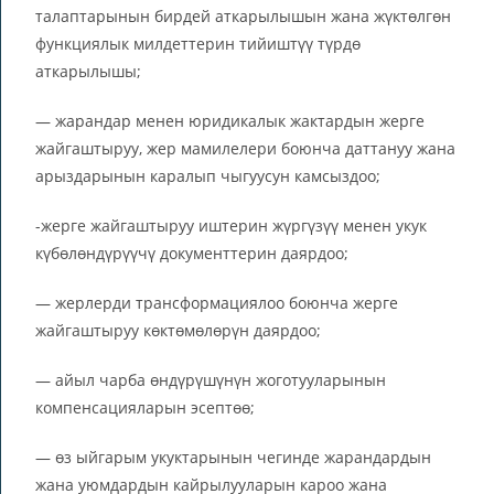
талаптарынын бирдей аткарылышын жана жүктөлгөн
функциялык милдеттерин тийиштүү түрдө
аткарылышы;
— жарандар менен юридикалык жактардын жерге
жайгаштыруу, жер мамилелери боюнча даттануу жана
арыздарынын каралып чыгуусун камсыздоо;
-жерге жайгаштыруу иштерин жүргүзүү менен укук
күбөлөндүрүүчү документтерин даярдоо;
— жерлерди трансформациялоо боюнча жерге
жайгаштыруу көктөмөлөрүн даярдоо;
— айыл чарба өндүрүшүнүн жоготууларынын
компенсацияларын эсептөө;
— өз ыйгарым укуктарынын чегинде жарандардын
жана уюмдардын кайрылууларын кароо жана