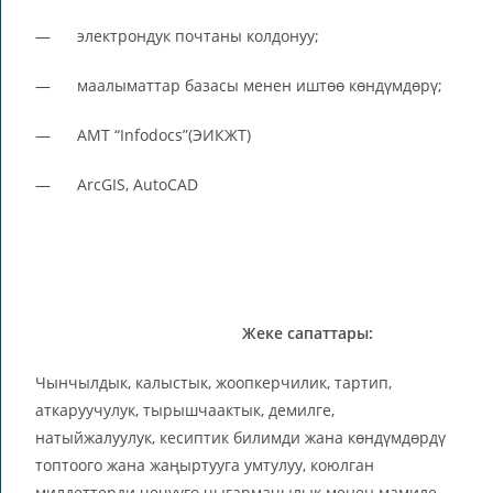
— электрондук почтаны колдонуу;
— маалыматтар базасы менен иштөө көндүмдөрү;
— АМТ “Infodocs”(ЭИКЖТ)
— ArcGIS, AutoCAD
Жеке сапаттары:
Чынчылдык, калыстык, жоопкерчилик, тартип,
аткаруучулук, тырышчаактык, демилге,
натыйжалуулук, кесиптик билимди жана көндүмдөрдү
топтоого жана жаңыртууга умтулуу, коюлган
милдеттерди чечүүгө чыгармачылык менен мамиле