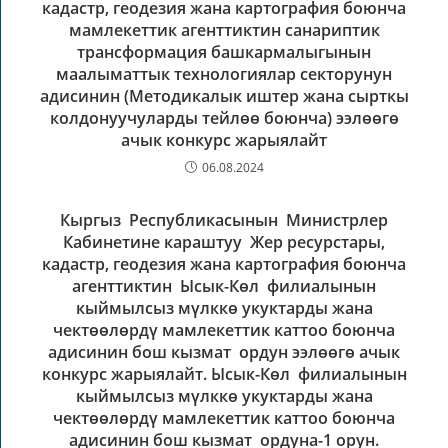
кадастр, геодезия жана картография боюнча
мамлекеттик агенттиктин санариптик
трансформация башкармалыгынын
маалыматтык технологиялар секторунун
адисинин (Методикалык иштер жана сырткы
колдонуучуларды тейлөө боюнча) ээлөөгө
ачык конкурс жарыялайт
06.08.2024
Кыргыз Республикасынын Министрлер
Кабинетине караштуу Жер ресурстары,
кадастр, геодезия жана картография боюнча
агенттиктин Ысык-Көл филиалынын
кыймылсыз мүлккө укуктарды жана
чектөөлөрдү мамлекеттик каттоо боюнча
адисинин бош кызмат ордун ээлөөгө ачык
конкурс жарыялайт. Ысык-Көл филиалынын
кыймылсыз мүлккө укуктарды жана
чектөөлөрдү мамлекеттик каттоо боюнча
адисинин бош кызмат ордуна-1 орун.