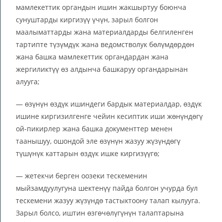
мамлекеттик органдын ишин жакшыртуу боюнча
сунуштарды киргизүү үчүн, зарыл болгон
маалыматтарды жана материалдарды белгиленген
тартипте түзүмдүк жана ведомстволук бөлүмдөрдөн
жана башка мамлекеттик органдардан жана
жергиликтүү өз алдынча башкаруу органдарынан
алууга;
— өзүнүн өздүк ишиндеги бардык материалдар, өздүк
ишине киргизилгенге чейин кесиптик иши жөнүндөгү
ой-пикирлер жана башка документтер менен
таанышуу, ошондой эле өзүнүн жазуу жүзүндөгү
түшүнүк каттарын өздүк ишке киргизүүгө;
— жетекчи берген оозеки тескеменин
мыйзамдуулугуна шектенүү пайда болгон учурда бул
тескемени жазуу жүзүндө тастыктоону талап кылууга.
Зарыл болсо, иштин өзгөчөлүгүнүн талаптарына