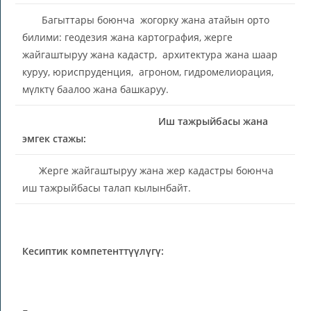
Багыттары боюнча жогорку жана атайын орто
билими: геодезия жана картография, жерге
жайгаштыруу жана кадастр, архитектура жана шаар
куруу, юриспруденция, агроном, гидромелиорация,
мүлктү баалоо жана башкаруу.
Иш тажрыйбасы жана
эмгек стажы:
Жерге жайгаштыруу жана жер кадастры боюнча
иш тажрыйбасы талап кылынбайт.
Кесиптик компетенттүүлүгү: