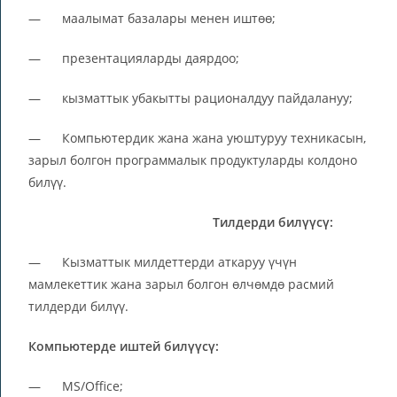
— маалымат базалары менен иштөө;
— презентацияларды даярдоо;
— кызматтык убакытты рационалдуу пайдалануу;
— Компьютердик жана жана уюштуруу техникасын,
зарыл болгон программалык продуктуларды колдоно
билүү.
Тилдерди билүүсү:
— Кызматтык милдеттерди аткаруу үчүн
мамлекеттик жана зарыл болгон өлчөмдө расмий
тилдерди билүү.
Компьютерде иштей билүүсү:
— MS/Office;