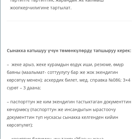
жоопкерчилигине тартылат.
Сынакка катышуу үчүн төмөнкүлөрдү тапшыруу керек:
– жеке арыз, жеке курамдын өздүк иши, резюме, өмүр
баяны (маалымат- соттуулугу бар же жок экендигин
көрсөтүү менен); аскердик билет, мед. справка №086; 3×4
сүрөт – 3 даана;
– паспорттун же ким экендигин тастыктаган документтин
көчүрмөсү (паспорттун же инсандыгын ырастоочу
документтин түп нускасы сынакка келгенден кийин
көрсөтүлөт);
– кесиптик билимин, иш тажрыйбасын жана