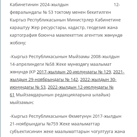
Кабинетинин 2024-жылдын 12-
февралындагы № 53 токтому менен бекитилген
Кыргыз Республикасынын Министрлер Кабинетине
караштуу Жер ресурстары, кадастр, геодезия жана
картография боюнча мамлекеттик агенттик жөнүндө
жобону;
-Кыргыз Республикасынын Мыйзамы 2008-жылдын
14-апрелиндеги №58 Жеке мүнөздөгү маалымат
жөнүндө (КР
2017-жылдын 20-июлундагы № 129
,
2021-
жылдын 29-ноябрындагы № 142
,
2022-жылдын 30-
июнундагы № 53
,
2022-жылдын 12-июлундагы №
61
Мыйзамдарынын редакцияларына ылайык)
мыйзамын;
-Кыргыз Республикасынын Өкмөтүнүн 2017-жылдын
21-ноябрындагы №759 Жеке маалыматтар
субъектисинин жеке маалыматтарын чогултууга жана