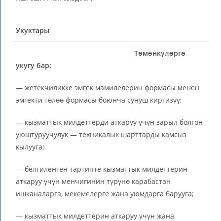
Укуктары
Төмөнкүлөргө
укугу бар:
— жетекчиликке эмгек мамилелерин формасы менен
эмгекти төлөө формасы боюнча сунуш киргизүү;
— кызматтык милдеттерди аткаруу үчүн зарыл болгон
уюштуруучулук — техникалык шарттарды камсыз
кылууга;
— белгиленген тартипте кызматтык милдеттерин
аткаруу үчүн менчигинин түрүнө карабастан
ишканаларга, мекемелерге жана уюмдарга барууга;
— кызматтык милдеттерин аткаруу үчүн жана