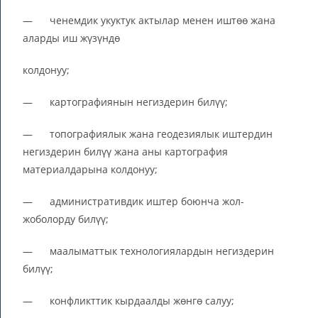
— ченемдик укуктук актылар менен иштөө жана
аларды иш жүзүндө
колдонуу;
— картографиянын негиздерин билүү;
— топографиялык жана геодезиялык иштердин
негиздерин билүү жана аны картография
материалдарына колдонуу;
— административдик иштер боюнча жол-
жоболорду билүү;
— маалыматтык технологиялардын негиздерин
билүү;
— конфликттик кырдаалды жөнгө салуу;