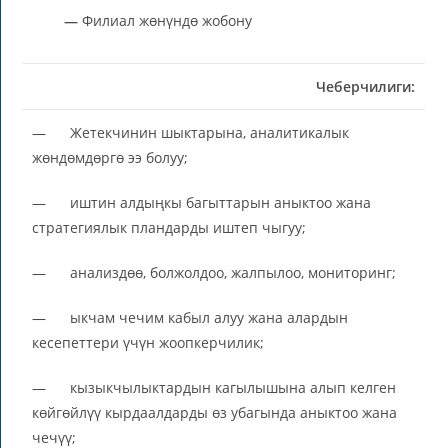
—
Филиал жөнүндө жобону
Чеберчилиги:
— Жетекчинин шыктарына, аналитикалык
жөндөмдөргө ээ болуу;
— иштин алдыңкы багыттарын аныктоо жана
стратегиялык пландарды иштеп чыгуу;
— анализдөө, болжолдоо, жалпылоо, мониторинг;
— ыкчам чечим кабыл алуу жана алардын
кесепеттери үчүн жоопкерчилик;
— кызыкчылыктардын кагылышына алып келген
көйгөйлүү кырдаалдарды өз убагында аныктоо жана
чечүү;