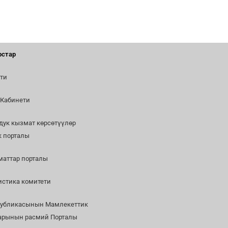
рстар
ти
 Кабинети
дук кызмат көрсөтүүлөр
к порталы
маттар порталы
тистика комитети
публикасынын Мамлекеттик
ларынын расмий Порталы