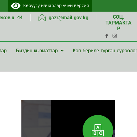
- Көрүүсү начарлар үчүн версия
СОЦ.
ков к. 44
gazr@mail.gov.kg
ТАРМАКТА
Р
лар
Биздин кызматтар
Көп бериле турган сурооло