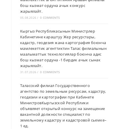
бош кызмат ордуна ачык конкурс
жарыялайт.
05.08.2026
/
0 COMMENTS
Кыргыз Республикасынын Министрлер
Кабинетине караштуу Жер ресурстары,
кадастр, геодезия жана картография боюнча
мамлекеттик агенттиктин Талас филиалынын
маалыматтык технологиялар боюнча адис
бош кызмат ордуна -1 бирдик ачык сынак
жарыялайт.
31.07.2026
/
0 COMMENTS
Таласский филиал Государственного
агентство по земельным ресурсам, кадастру,
геодезии и картографии при Кабинете
МинистровКыргызской Республики
объявляет открытый конкурс на замещение
вакантной должности специалист по
земельному кадастру и кадастровой сьемке–
1 ед.