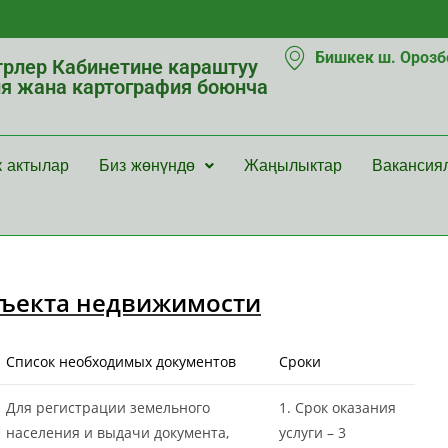
Бишкек ш. Орозбе
рлер Кабинетине караштуу
ия жана картография боюнча
к актылар
Биз жөнүндө
Жаңылыктар
Вакансия
бъекта недвижимости
Список необходимых документов
Сроки
Для регистрации земельного
1. Срок оказания
населения и выдачи документа,
услуги – 3