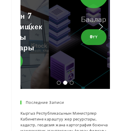
Баалар
ӨТҮҮ
Последние Записи
Кыргыз Республикасынын Министрлер
Кабинетине караштуу жер ресурстары,
кадастр, геодезия жана картография боюнча
мамлекеттик агенттигинин Араван филиалы