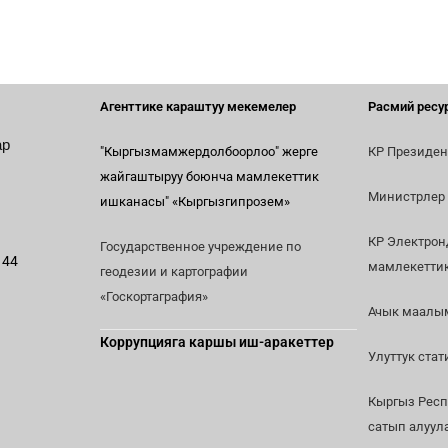
Агенттике караштуу мекемелер
Расмий ресу
ар
"Кыргызмамжердолбоорлоо" жерге
КР Президен
жайгаштыруу боюнча мамлекеттик
Министрлер
ишканасы"
«Кыргызгипрозем»
КР Электрон
Государственное учреждение по
 44
мамлекетти
геодезии и картографии
«Госкортаграфия»
Ачык маалы
Коррупцияга каршы иш-аракеттер
Улуттук ста
Кыргыз Рес
сатып алуу