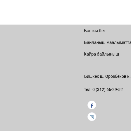
Башкы бет
Байланыш маалыматт
Кайра байлыныш
Бишкек ш. Орозбеков к.
тел. 0 (312) 66-29-52