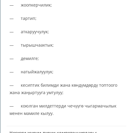
— жоопкерчилик;
— тартип;
— аткаруучулук;
— тырышчаактык;
— демилге;
— натыйжалуулук;
— кесиптик билимди жана көндүмдөрдү топтоого
жана жаңыртууга умтулуу;
— коюлган милдеттерди чечүүгө чыгармачылык
менен мамиле кылуу.
Негизги жүрүм-турум компетенциялары: