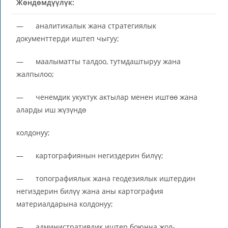
Жөндөмдүүлүк:
— аналитикалык жана стратегиялык
документтерди иштеп чыгуу;
— маалыматты талдоо, тутмдаштыруу жана
жалпылоо;
— ченемдик укуктук актылар менен иштөө жана
аларды иш жүзүндө
колдонуу;
— картографиянын негиздерин билүү;
— топографиялык жана геодезиялык иштердин
негиздерин билүү жана аны картография
материалдарына колдонуу;
— административдик иштер боюнча жол-