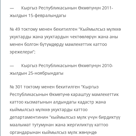
— Кыргыз Республикасынын Өкмөтүнүн 2011-
жылдын 15-февралындагы
№ 49 токтому менен бекитилген “Кыймылсыз мүлккө
укуктарды жана укуктардын чектөөлөрүн жана аны
менен болгон бүтүмдөрдү мамлекеттик каттоо
эрежелери”;
— Кыргыз Республикасынын Өкмөтүнүн 2010-
жылдын 25-ноябрындагы
№ 301 токтому менен бекитилген “Кыргыз
Республикасынын Өкмөтүнө караштуу мамлекеттик
каттоо кызматынын алдындагы кадастр жана
кыймылсыз мүлккө укуктарды каттоо
департаментинин “кыймылсыз мүлк үчүн бирдиктүү
маалымат тутумунан жана жергиликтүү каттоо
органдарынан кыймылсыз мүлк жөнүндө