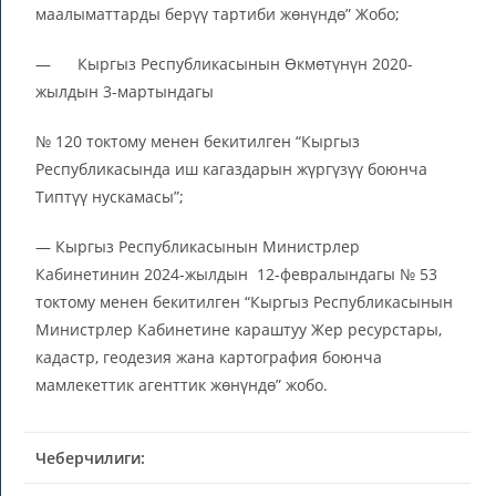
маалыматтарды берүү тартиби жөнүндө” Жобо;
— Кыргыз Республикасынын Өкмөтүнүн 2020-
жылдын 3-мартындагы
№ 120 токтому менен бекитилген “Кыргыз
Республикасында иш кагаздарын жүргүзүү боюнча
Типтүү нускамасы”;
— Кыргыз Республикасынын Министрлер
Кабинетинин 2024-жылдын 12-февралындагы № 53
токтому менен бекитилген “Кыргыз Республикасынын
Министрлер Кабинетине караштуу Жер ресурстары,
кадастр, геодезия жана картография боюнча
мамлекеттик агенттик жөнүндө” жобо.
Чеберчилиги: