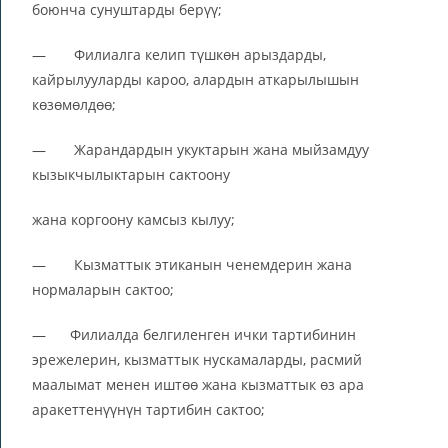
боюнча сунуштарды берүү;
— Филиалга келип түшкөн арыздарды,
кайрылууларды кароо, алардын аткарылышын
көзөмөлдөө;
— Жарандардын укуктарын жана мыйзамдуу
кызыкчылыктарын сактоону
жана коргоону камсыз кылуу;
— Кызматтык этиканын ченемдерин жана
нормаларын сактоо;
— Филиалда белгиленген ички тартибинин
эрежелерин, кызматтык нускамаларды, расмий
маалымат менен иштөө жана кызматтык өз ара
аракеттенүүнүн тартибин сактоо;