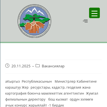
20.11.2025
Вакансиялар
aКыргыз Республикасынын Министрлер Кабинетине
караштуу Жер ресурстары, кадастр, геодезия жана
картография боюнча мамлекеттик агенттиктин Жумгал
филиалынын директору бош кызмат ордун ээлөөгө
ачык конкурс жарыялайт -1 бирдик