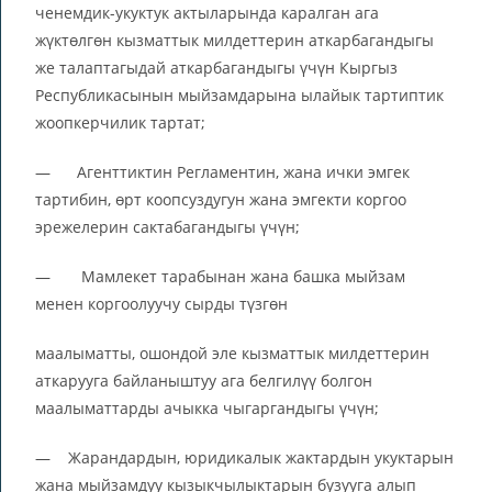
ченемдик-укуктук актыларында каралган ага
жүктөлгөн кызматтык милдеттерин аткарбагандыгы
же талаптагыдай аткарбагандыгы үчүн Кыргыз
Республикасынын мыйзамдарына ылайык тартиптик
жоопкерчилик тартат;
— Агенттиктин Регламентин, жана ички эмгек
тартибин, өрт коопсуздугун жана эмгекти коргоо
эрежелерин сактабагандыгы үчүн;
— Мамлекет тарабынан жана башка мыйзам
менен коргоолуучу сырды түзгөн
маалыматты, ошондой эле кызматтык милдеттерин
аткарууга байланыштуу ага белгилүү болгон
маалыматтарды ачыкка чыгаргандыгы үчүн;
— Жарандардын, юридикалык жактардын укуктарын
жана мыйзамдуу кызыкчылыктарын бузууга алып