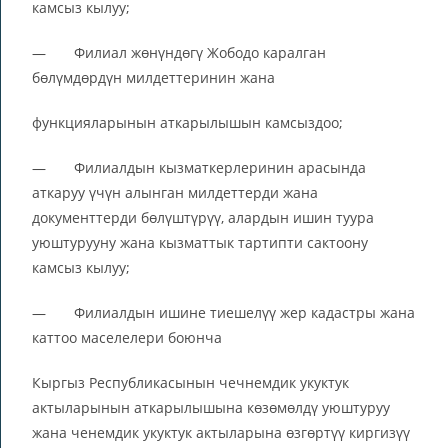
камсыз кылуу;
— Филиал жөнүндөгү Жободо каралган
бөлүмдөрдүн милдеттеринин жана
функцияларынын аткарылышын камсыздоо;
— Филиалдын кызматкерлеринин арасында
аткаруу үчүн алынган милдеттерди жана
документтерди бөлүштүрүү, алардын ишин туура
уюштурууну жана кызматтык тартипти сактоону
камсыз кылуу;
— Филиалдын ишине тиешелүү жер кадастры жана
каттоо маселелери боюнча
Кыргыз Республикасынын чечнемдик укуктук
актыларынын аткарылышына көзөмөлдү уюштуруу
жана ченемдик укуктук актыларына өзгөртүү киргизүү