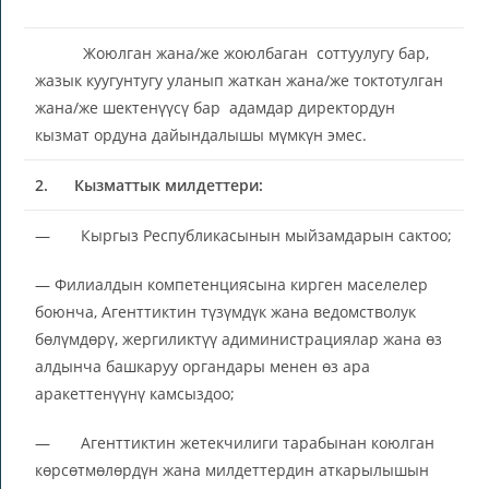
Жоюлган жана/же жоюлбаган соттуулугу бар,
жазык куугунтугу уланып жаткан жана/же токтотулган
жана/же шектенүүсү бар адамдар директордун
кызмат ордуна дайындалышы мүмкүн эмес.
2.
Кызматтык милдеттери:
— Кыргыз Республикасынын мыйзамдарын сактоо;
— Филиалдын компетенциясына кирген маселелер
боюнча, Агенттиктин түзүмдүк жана ведомстволук
бөлүмдөрү, жергиликтүү адиминистрациялар жана өз
алдынча башкаруу органдары менен өз ара
аракеттенүүнү камсыздоо;
— Агенттиктин жетекчилиги тарабынан коюлган
көрсөтмөлөрдүн жана милдеттердин аткарылышын