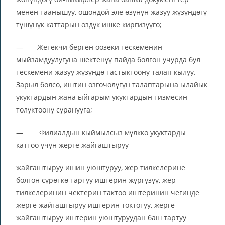
менен таанышуу, ошондой эле өзүнүн жазуу жүзүндөгү
түшүнүк каттарын өздүк ишке киргизүүгө;
— Жетекчи берген оозеки тескеменин
мыйзамдуулугуна шектенүү пайда болгон учурда бул
тескемени жазуу жүзүндө тастыктоону талап кылуу.
Зарыл болсо, иштин өзгөчөлүгүн талаптарына ылайык
укуктардын жана ыйгарым укуктардын тизмесин
толуктоону суранууга;
— Филиалдын кыймылсыз мүлккө укуктарды
каттоо үчүн жерге жайгаштыруу
жайгаштыруу ишин уюштуруу, жер тилкелерине
болгон сүрөткө тартуу иштерин жүргүзүү, жер
тилкелеринин чектерин тактоо иштеринин чегинде
жерге жайгаштыруу иштерин токтотуу, жерге
жайгаштыруу иштерин уюштуруудан баш тартуу