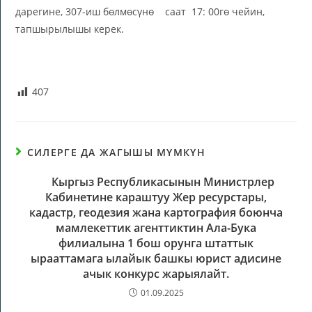
дарегине, 307-иш бөлмөсүнө саат 17: 00гө чейин,
тапшырылышы керек.
407
СИЛЕРГЕ ДА ЖАГЫШЫ МҮМКҮН
Кыргыз Республикасынын Министрлер
Кабинетине караштуу Жер ресурстары,
кадастр, геодезия жана картография боюнча
мамлекеттик агенттиктин Ала-Бука
филиалына 1 бош орунга штаттык
ырааттамага ылайык башкы юрист адисине
ачык конкурс жарыялайт.
01.09.2025