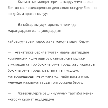
— Кызматтык милдеттерин аткаруу үчүн зарыл
болгон квалификациянын деңгээлин өстүрүү боюнча
ар дайым аракет кылуу;
— Өз ыйгарым укуктарынын чегинде
жарандардын жана уюмдардын
кайрылууларын кароо жана консультация берүү;
— Агенттикке бериле турган маалыматтардын
комплексин ишке ашыруу, кыймылсыз мүлккө
укуктарды каттоо боюнча отчетторду, жер кадастры
боюнча отчетторду, маалыматтык-усулдук
материалдарды түзүү жана у.с. кыймылсыз мүлк
жөнүндө маалыматтарды топтоо жана берүү;
— Жетекчилерге баш ийүүчүлүк тартиби менен
жогорку кызмат өкүлдөрдүн