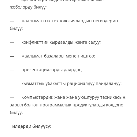
жоболорду билүү;
— маалыматтык технологиялардын негиздерин
билүү;
— конфликттик кырдаалды жөнгө салуу;
— маалымат базалары менен иштөө;
— презентацияларды даярдоо;
— кызматтык убакытты рационалдуу пайдалануу;
— Компьютердик жана жана уюштуруу техникасын,
зарыл болгон программалык продуктуларды колдоно
билүү.
Тилдерди билүүсү: