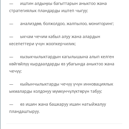
— иштин алдыңкы багыттарын аныктоо жана
стратегиялык пландарды иштеп чыгуу;
— анализдөө, болжолдоо, жалпылоо, мониторинг;
— ыкчам чечим кабыл алуу жана алардын
кесепеттери үчүн жоопкерчилик;
— кызыкчылыктардын кагылышына алып келген
көйгөйлүү кырдаалдарды өз убагында аныктоо жана
чечүү;
— кыйынчылыктарды чечүү үчүн инновациялык
ыкмаларды колдонуу мүмкүнчүлүктөрүн табуу;
— өз ишин жана башкаруу ишин натыйжалуу
пландаштыруу.