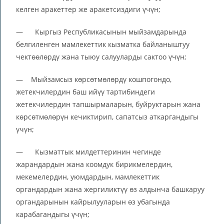
келген аракеттер же аракетсиздиги үчүн;
— Кыргыз Республикасынын мыйзамдарында
белгиленген мамлекеттик кызматка байланыштуу
чектөөлөрдү жана тыюу салууларды сактоо үчүн;
— Мыйзамсыз көрсөтмөлөрдү кошпогондо,
жетекчилердин баш ийүү тартибиндеги
жетекчилердин тапшырмаларын, буйруктарын жана
көрсөтмөлөрүн кечиктирип, сапатсыз аткаргандыгы
үчүн;
— Кызматтык милдеттеринин чегинде
жарандардын жана коомдук бирикмелердин,
мекемелердин, уюмдардын, мамлекеттик
органдардын жана жергиликтүү өз алдынча башкаруу
органдарынын кайрылууларын өз убагында
карабагандыгы үчүн;