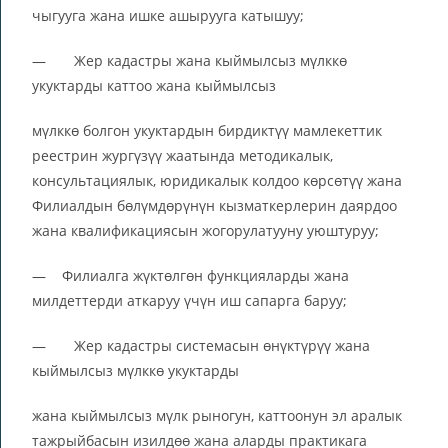
чыгууга жана ишке ашырууга катышуу;
— Жер кадастры жана кыймылсыз мүлккө
укуктарды каттоо жана кыймылсыз
мүлккө болгон укуктардын бирдиктүү мамлекеттик
реестрин жургүзүү жаатында методикалык,
консультациялык, юридикалык колдоо көрсөтүү жана
Филиалдын бөлүмдөрүнүн кызматкерлерин даярдоо
жана квалификациясын жогорулатууну уюштуруу;
— Филиалга жүктөлгөн функцияларды жана
милдеттерди аткаруу үчүн иш сапарга баруу;
— Жер кадастры системасын өнүктүрүү жана
кыймылсыз мүлккө укуктарды
жана кыймылсыз мүлк рыногун, каттоонун эл аралык
тажрыйбасын изилдөө жана аларды практикага