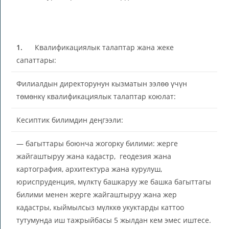
1.
Квалификациялык талаптар жана жеке
сапаттары:
Филиалдын директорунун кызматын ээлөө үчүн
төмөнкү квалификациялык талаптар коюлат:
Кесиптик билимдин деңгээли:
— багыттары боюнча жогорку билими: жерге
жайгаштыруу жана кадастр, геодезия жана
картография, архитектура жана курулуш,
юриспруденция, мүлктү башкаруу же башка багыттагы
билими менен жерге жайгаштыруу жана жер
кадастры, кыймылсыз мүлккө укуктарды каттоо
тутумунда иш тажрыйбасы 5 жылдан кем эмес иштесе.