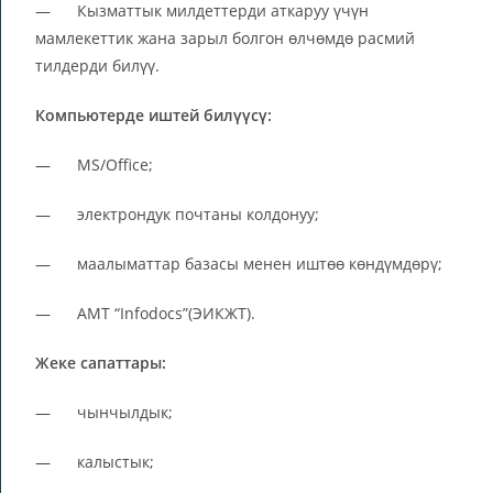
— Кызматтык милдеттерди аткаруу үчүн
мамлекеттик жана зарыл болгон өлчөмдө расмий
тилдерди билүү.
Компьютерде иштей билүүсү:
— MS/Office;
— электрондук почтаны колдонуу;
— маалыматтар базасы менен иштөө көндүмдөрү;
— АМТ “Infodocs”(ЭИКЖТ).
Жеке сапаттары:
— чынчылдык;
— калыстык;