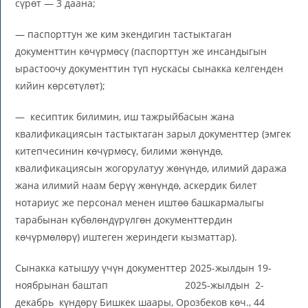
сүрөт — 3 даана;
— паспорттун же ким экендигин тастыктаган
документтин көчүрмөсү (паспорттун же инсандыгын
ырастоочу документтин түп нускасы сынакка келгенден
кийин көрсөтүлөт);
— кесиптик билимин, иш тажрыйбасын жана
квалификациясын тастыктаган зарыл документтер (эмгек
китепчесинин көчүрмөсү, билими жөнүндө,
квалификациясын жогорулатуу жөнүндө, илимий даража
жана илимий наам берүү жөнүндө, аскердик билет
нотариус же персонал менен иштөө башкармалыгы
тарабынан күбөлөндүрүлгөн документтердин
көчүрмөлөрү) иштеген жериндеги кызматтар).
Сынакка катышуу үчүн документтер 2025-жылдын 19-
ноябрынан баштап 2025-жылдын 2-
декабрь күндөрү Бишкек шаары, Орозбеков көч., 44