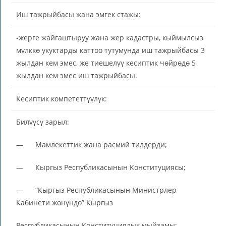
Иш тажрыйбасы жана эмгек стажы:
-жерге жайгаштыруу жана жер кадастры, кыймылсыз
мүлккө укуктарды каттоо тутумунда иш тажрыйбасы 3
жылдан кем эмес, же тиешелүү кесиптик чөйрөдө 5
жылдан кем эмес иш тажрыйбасы.
Кесиптик компететтүүлүк:
Билүүсү зарыл:
— Мамлекеттик жана расмий тилдерди;
— Кыргыз Республикасынын Конституциясы;
— “Кыргыз Республикасынын Министрлер
Кабинети жөнүндө” Кыргыз
Республикасынын Конституциялык мыйзамы;