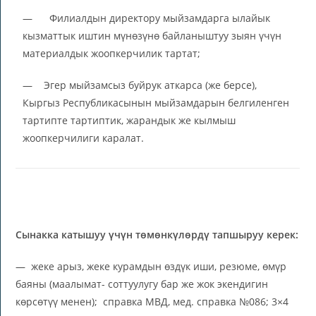
— Филиалдын директору мыйзамдарга ылайык
кызматтык иштин мүнөзүнө байланыштуу зыян үчүн
материалдык жоопкерчилик тартат;
— Эгер мыйзамсыз буйрук аткарса (же берсе),
Кыргыз Республикасынын мыйзамдарын белгиленген
тартипте тартиптик, жарандык же кылмыш
жоопкерчилиги каралат.
Сынакка катышуу үчүн төмөнкүлөрдү тапшыруу керек:
— жеке арыз, жеке курамдын өздүк иши, резюме, өмүр
баяны (маалымат- соттуулугу бар же жок экендигин
көрсөтүү менен); справка МВД, мед. справка №086; 3×4