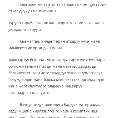
— Белгиленген тартипте кызматтык милдеттерин
аткаруу үчүн менчигинин
түрүнө карабастан ишканаларга, мекемелерге жана
уюмдарга барууга;
— Кызматтык милдеттерин аткаруу үчүн жана
мамлекеттик органдын ишин
жакшыртуу боюнча сунуштарды киргизүү үчүн, зарыл
болгон маалыматтарды жана материлдардарды
белгиленген тартипте түзүмдүк жана ведомстволук
бөлүмдөрдөн жана башка мамлекеттик органдардан
жана жергиликтүү өз алдынча башкаруу
органдарынан алууга;
— Өзүнүн өздүк ишиндеги бардык материалдар,
өздүк ишине киргизилгенге чейин кесиптик иши
жөнүндөгү ой-пикирлер жана башка документтер