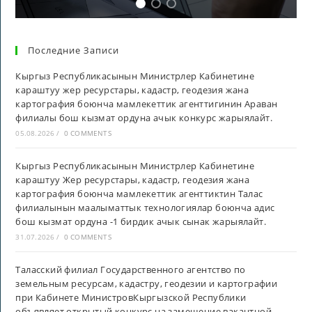
Последние Записи
Кыргыз Республикасынын Министрлер Кабинетине
караштуу жер ресурстары, кадастр, геодезия жана
картография боюнча мамлекеттик агенттигинин Араван
филиалы бош кызмат ордуна ачык конкурс жарыялайт.
05.08.2026
/
0 COMMENTS
Кыргыз Республикасынын Министрлер Кабинетине
караштуу Жер ресурстары, кадастр, геодезия жана
картография боюнча мамлекеттик агенттиктин Талас
филиалынын маалыматтык технологиялар боюнча адис
бош кызмат ордуна -1 бирдик ачык сынак жарыялайт.
31.07.2026
/
0 COMMENTS
Таласский филиал Государственного агентство по
земельным ресурсам, кадастру, геодезии и картографии
при Кабинете МинистровКыргызской Республики
объявляет открытый конкурс на замещение вакантной