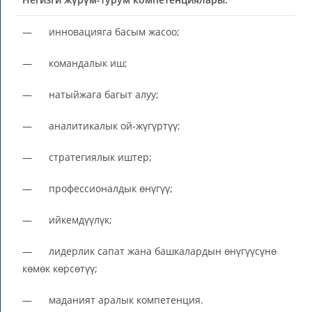
— инновацияга басым жасоо;
— командалык иш;
— натыйжага багыт алуу;
— аналитикалык ой-жүгүртүү;
— стратегиялык иштер;
— профессионалдык өнүгүү;
— ийкемдүүлүк;
— лидерлик сапат жана башкалардын өнүгүүсүнө
көмөк көрсөтүү;
— маданият аралык компетенция.