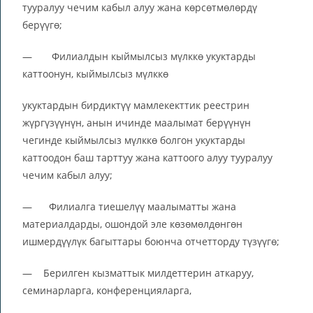
тууралуу чечим кабыл алуу жана көрсөтмөлөрдү
берүүгө;
— Филиалдын кыймылсыз мүлккө укуктарды
каттоонун, кыймылсыз мүлккө
укуктардын бирдиктүү мамлекекттик реестрин
жүргүзүүнүн, анын ичинде маалымат берүүнүн
чегинде кыймылсыз мүлккө болгон укуктарды
каттоодон баш тарттуу жана каттоого алуу тууралуу
чечим кабыл алуу;
— Филиалга тиешелүү маалыматты жана
материалдарды, ошондой эле көзөмөлдөнгөн
ишмердүүлүк багыттары боюнча отчетторду түзүүгө;
— Берилген кызматтык милдеттерин аткаруу,
семинарларга, конференцияларга,