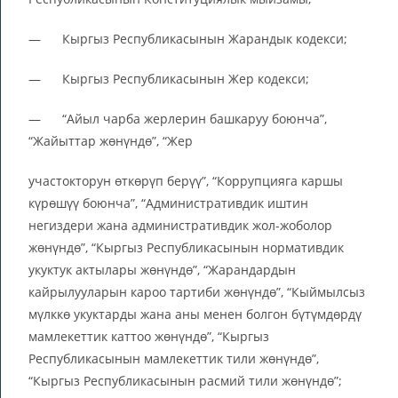
— Кыргыз Республикасынын Жарандык кодекси;
— Кыргыз Республикасынын Жер кодекси;
— “Айыл чарба жерлерин башкаруу боюнча”,
“Жайыттар жөнүндө”, “Жер
участокторун өткөрүп берүү”, “Коррупцияга каршы
күрөшүү боюнча”, “Административдик иштин
негиздери жана административдик жол-жоболор
жөнүндө”, “Кыргыз Республикасынын нормативдик
укуктук актылары жөнүндө”, “Жарандардын
кайрылууларын кароо тартиби жөнүндө”, “Кыймылсыз
мүлккө укуктарды жана аны менен болгон бүтүмдөрдү
мамлекеттик каттоо жөнүндө”, “Кыргыз
Республикасынын мамлекеттик тили жөнүндө”,
“Кыргыз Республикасынын расмий тили жөнүндө”;