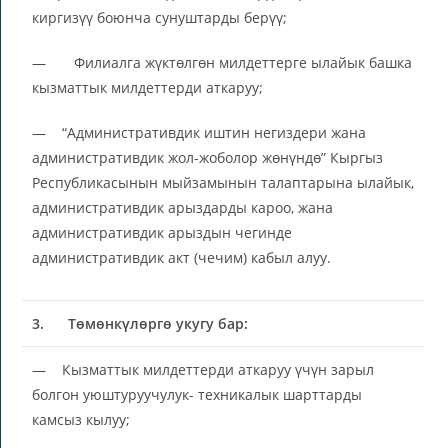
киргизүү боюнча сунуштарды берүү;
— Филиалга жүктөлгөн милдеттерге ылайык башка
кызматтык милдеттерди аткаруу;
— “Административдик иштин негиздери жана
административдик жол-жоболор жөнүндө” Кыргыз
Республикасынын мыйзамынын талаптарына ылайык,
административдик арыздарды кароо, жана
административдик арыздын чегинде
административдик акт (чечим) кабыл алуу.
3.
Төмөнкүлөргө укугу бар:
— Кызматтык милдеттерди аткаруу үчүн зарыл
болгон уюштуруучулук- техникалык шарттарды
камсыз кылуу;