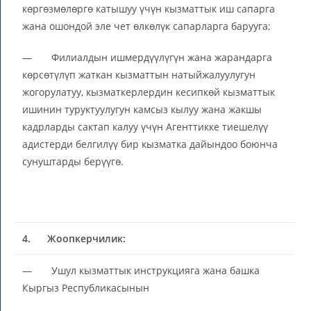
көргөзмөлөргө катышуу үчүн кызматтык иш сапарга
жана ошондой эле чет өлкөлүк сапарларга барууга;
— Филиалдын ишмердүүлүгүн жана жарандарга
көрсөтүлүп жаткан кызматтын натыйжалуулугун
жогорулатуу, кызматкерлердин кесипкөй кызматтык
ишинин туруктуулугун камсыз кылуу жана жакшы
кадрларды сактап калуу үчүн Агенттикке тиешелүү
адистерди белгилүү бир кызматка дайындоо боюнча
сунуштарды берүүгө.
4.
Жоопкерчилик:
— Ушул кызматтык инструкцияга жана башка
Кыргыз Республикасынын