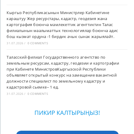
Кыргыз Республикасынын Министрлер Кабинетине
караштуу Жер ресурстары, кадастр, геодезия жана
картография боюнча мамлекеттик агенттиктин Талас
филиалынын маалыматтык технологиялар боюнча адис
бош кызмат ордуна -1 бирдик ачык сынак жарыялайт.
31.07.2026
/
0 COMMENTS
Таласский филиал Государственного агентство по
земельным ресурсам, кадастру, геодезии и картографии
при Кабинете МинистровКыргызской Республики
объявляет открытый конкурс на замещение вакантной
должности специалист по земельному кадастру и
кадастровой сьемке– 1 ед.
31.07.2026
/
0 COMMENTS
ПИКИР КАЛТЫРЫҢЫЗ!