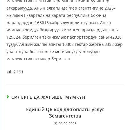
мамлекеттик агенттик тарабынан тийиштүү иштер
аткарылууда. Анын алкагында Жер агенттигине 2025-
жылдын I кварталына карата республика боюнча
жарандардан 168616 кайрылуу келип түшкөн. Анын
ичинде коомдук билдирүүгө илинген арыздардын саны
129324, берилген техникалык паспорттордун саны 42828
түздү. Ал эми жалпы аянты 10302 гектар жерге 63332 жер
участогуна болгон жеке менчик укугу жөнүндө
мамлекеттик актылар берилген.
2,191
СИЛЕРГЕ ДА ЖАГЫШЫ МҮМКҮН
Единый QR-код для оплаты услуг
Земагентства
03.02.2025