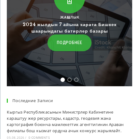
ЖАҢЫЛЫК
2024 жылдын 7 айына карата Бишкек
шаарындагы батирлер базары
ПОДРОБНЕЕ
Последние Записи
Кыргыз Республикасынын Министрлер Кабинетине
караштуу жер ресурстары, кадастр, геодезия жана
картография боюнча мамлекеттик агенттигинин Араван
филиалы бош кызмат ордуна ачык конкурс жарыялайт.
05.08.2026
/
0 COMMENTS