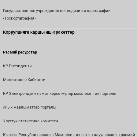
Государственное учреждение по геодезии и картографии
«Госкортаграфия»
Коррупцияга каршы иш-аракеттер
Расмий ресурстар
КР Президенти
Министрлер Кабинети
КР Электрондук кызмат көрсөтүүлөр мамлекеттик порталы
Ачык маалыматтар порталы
Улуттук статистика комитети
Кыргыз Республикасынын Мамлекеттик сатып алууларынын расмий