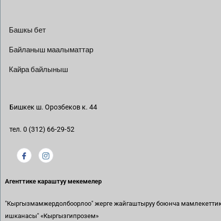
Башкы бет
Байланыш маалыматтар
Кайра байлыныш
Бишкек ш. Орозбеков к. 44
тел. 0 (312) 66-29-52
Агенттике караштуу мекемелер
"Кыргызмамжердолбоорлоо" жерге жайгаштыруу боюнча мамлекетти
ишканасы"
«Кыргызгипрозем»