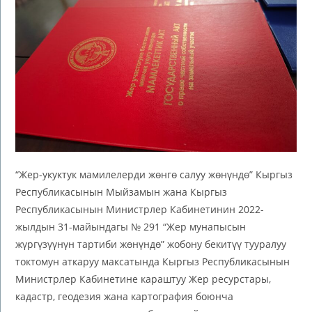
“Жер-укуктук мамилелерди жөнгө салуу жөнүндө” Кыргыз
Республикасынын Мыйзамын жана Кыргыз
Республикасынын Министрлер Кабинетинин 2022-
жылдын 31-майындагы № 291 “Жер мунапысын
жүргүзүүнүн тартиби жөнүндө” жобону бекитүү тууралуу
токтомун аткаруу максатында Кыргыз Республикасынын
Министрлер Кабинетине караштуу Жер ресурстары,
кадастр, геодезия жана картография боюнча