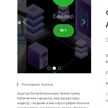
Баалар
ӨТҮҮ
О
К
С
К
Последние Записи
Кыргыз Республикасынын Министрлер
1
Кабинетине караштуу жер ресурстары,
к
кадастр, геодезия жана картография боюнча
мамлекеттик агенттигинин Араван филиалы