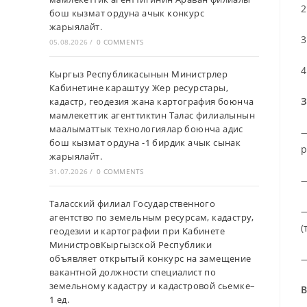
2
бош кызмат ордуна ачык конкурс
жарыялайт.
3
05.08.2026
/
0 COMMENTS
4
Кыргыз Республикасынын Министрлер
Кабинетине караштуу Жер ресурстары,
З
кадастр, геодезия жана картография боюнча
мамлекеттик агенттиктин Талас филиалынын
маалыматтык технологиялар боюнча адис
—
бош кызмат ордуна -1 бирдик ачык сынак
р
жарыялайт.
31.07.2026
/
0 COMMENTS
—
Таласский филиал Государственного
—
агентство по земельным ресурсам, кадастру,
(
геодезии и картографии при Кабинете
МинистровКыргызской Республики
объявляет открытый конкурс на замещение
—
вакантной должности специалист по
земельному кадастру и кадастровой сьемке–
В
1 ед.