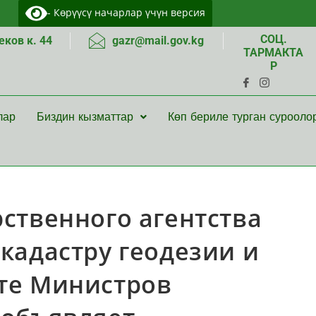
- Көрүүсү начарлар үчүн версия
СОЦ.
ков к. 44
gazr@mail.gov.kg
ТАРМАКТА
Р
лар
Биздин кызматтар
Көп бериле турган сурооло
ственного агентства
кадастру геодезии и
те Министров