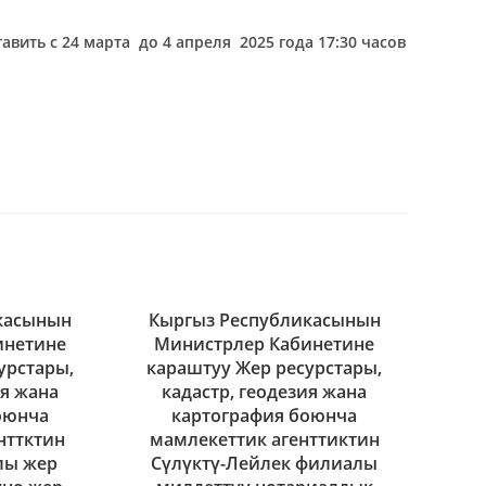
тавить
с
24 марта до 4 апреля
202
5
года 17:30 часов
касынын
Кыргыз Республикасынын
инетине
Министрлер Кабинетине
урстары,
караштуу Жер ресурстары,
ия жана
кадастр, геодезия жана
оюнча
картография боюнча
нттктин
мамлекеттик агенттиктин
лы жер
Сүлүктү-Лейлек филиалы