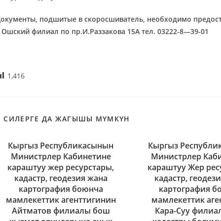
окументы, подшитые в скоросшиватель, необходимо предос
в
Ош
ский филиал по
пр.И.Раззакова 15А
тел. 03
2
22-
8
—
39-01
1,416
СИЛЕРГЕ ДА ЖАГЫШЫ МҮМКҮН
Кыргыз Республикасынын
Кыргыз Республи
Министрлер Кабинетине
Министрлер Каб
караштуу жер ресурстары,
караштуу Жер рес
кадастр, геодезия жана
кадастр, геодез
картография боюнча
картография б
мамлекеттик агенттигинин
мамлекеттик аге
Айтматов филиалы бош
Кара-Суу филиа