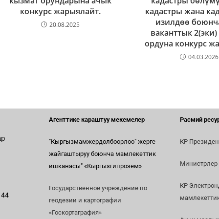
кызмат орундарына ачык
кадастры бөлүм
конкурс жарыялайт.
кадастры жана ка
изилдөө боюнч
20.08.2025
ваканттык 2(эки
ордуна конкурс ж
04.03.2026
Агенттике караштуу мекемелер
Расмий ресу
ар
"Кыргызмамжердолбоорлоо" жерге
КР Президен
жайгаштыруу боюнча мамлекеттик
Министрлер
ишканасы"
«Кыргызгипрозем»
КР Электрон
Государственное учреждение по
 44
мамлекетти
геодезии и картографии
«Госкортаграфия»