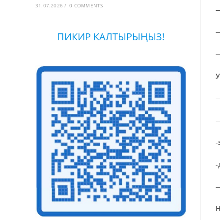
31.07.2026
/
0 COMMENTS
—
—
ПИКИР КАЛТЫРЫҢЫЗ!
—
У
—
—
-
-
—
Н