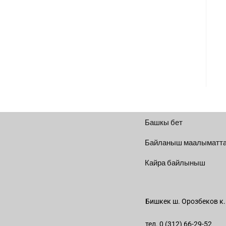
Башкы бет
Байланыш маалыматт
Кайра байлыныш
Бишкек ш. Орозбеков к.
тел. 0 (312) 66-29-52