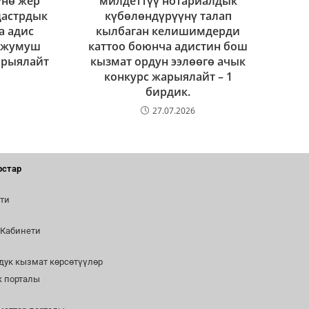
үнө жер
милдеттүү нотариалдык
дастрдык
күбөлөндүрүүнү талап
а адис
кылбаган келишимдерди
) жумуш
каттоо боюнча адистин бош
арыялайт
кызмат ордун ээлөөгө ачык
конкурс жарыялайт – 1
бирдик.
27.07.2026
рстар
ти
 Кабинети
дук кызмат көрсөтүүлөр
к порталы