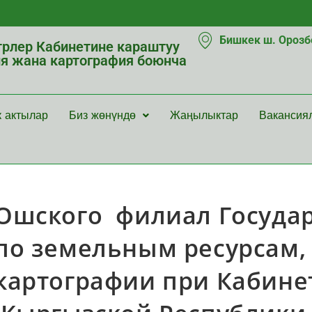
Бишкек ш. Орозбе
рлер Кабинетине караштуу
ия жана картография боюнча
к актылар
Биз жөнүндө
Жаңылыктар
Вакансия
Ошского филиал Государ
по земельным ресурсам, 
картографии при Кабине