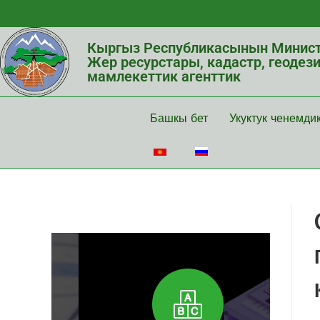
Кыргыз Республикасынын Минист
Жер ресурстары, кадастр, геодез
мамлекеттик агенттик
Башкы бет
Укуктук ченемди