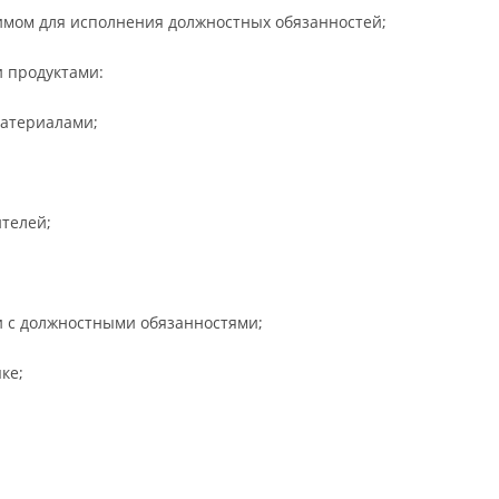
имом для исполнения должностных обязанностей;
 продуктами:
материалами;
телей;
и с должностными обязанностями;
ке;