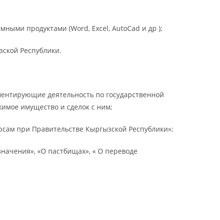
ыми продуктами (Word, Excel, AutoCad и др );
зской Республики.
ментирующие деятельность по государственной
имое имущество и сделок с ним;
рсам при Правительстве Кыргызской Республики»;
начения», «О пастбищах», « О переводе