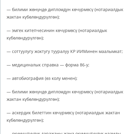
— билими жөнүндө дипломдун көчүрмөсү (нотариалдык
жактан күбөлөндүрүлгөн);
— эмгек китепчесинин көчүрмөсү (нотариалдык
күбөлөндүрүлгөн);
— соттуулугу жоктугу тууралуу КР ИИМинен маалымкат;
— медициналык справка — форма 86-у;
— автобиография (өз колу менен);
— билими жөнүндө дипломдун көчүрмөсү (нотариалдык
жактан күбөлөндүрүлгөн);
— аскердик билеттин көчүрмөсү (нотариалдык жактан
күбөлөндүрүлгөн);
— окумуштуулук даражаны жана окумуштуулук наамды