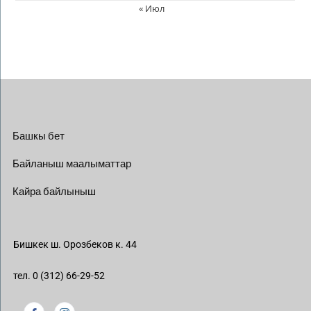
« Июл
Башкы бет
Байланыш маалыматтар
Кайра байлыныш
Бишкек ш. Орозбеков к. 44
тел. 0 (312) 66-29-52