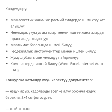
Көндүмдөрү:
Мамлекеттик жана/ же расмий тилдерде иштиктүү кат
алышуу;
Ченемдик укуктук актылар менен иштөө жана аларды
практикада колдонуу;
Маалымат базасында иштей билүү;
Геодезиялык инструменттер менен иштей билүү;
Жумуш убактысын үнөмдүү пайдалануу;
Компьютерде иштей билүү (Word, Exсel, Internet Auto
CAD);
Конкурска катышуу үчүн керектүү документтер:
— өздүк арыз, кадрларды эсепке алуу боюнча өздүк
баракча, 3х4 см фотосүрөт;
— жыйынтык;