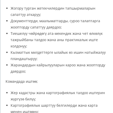
Жогору турган жетекчилердин тапшырмаларын
сапаттуу аткаруу;
Документтерди, маалыматтарды, суроо талаптарга
жоопторду сапаттуу даярдоо;
Тиешелүү чөйрөдөгү ата-мекендик жана чет өлкөлүк
тажрыйбаны талдоо жана аны практикалык иште
колдонуу;
Кызматтык милдеттерге ылайык өз ишин натыйжалуу
пландаштыруу;
Жарандардын кайрылууларын кароо жана жоопторду
даярдоо;
Командада иштөө;
Жер кадастры жана картографиялык талдоо иштерин
жүргүзө билүү;
Картографиялык шарттуу белгилерди жана карта
менен иштөөнү;