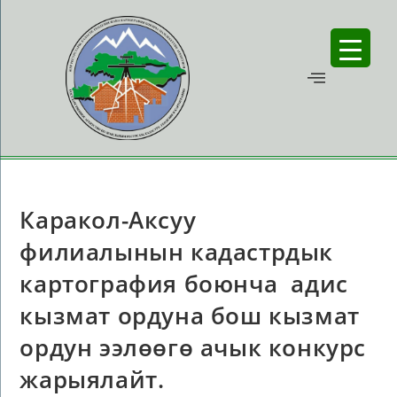
Каракол-Аксуу
филиалынын кадастрдык
картография боюнча адис
кызмат ордуна бош кызмат
ордун ээлөөгө ачык конкурс
жарыялайт.