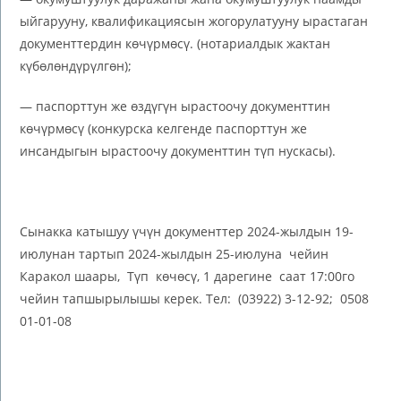
ыйгарууну, квалификациясын жогорулатууну ырастаган
документтердин көчүрмөсү. (нотариалдык жактан
күбөлөндүрүлгөн);
— паспорттун же өздүгүн ырастоочу документтин
көчүрмөсү (конкурска келгенде паспорттун же
инсандыгын ырастоочу документтин түп нускасы).
Сынакка катышуу үчүн документтер 2024-жылдын 19-
июлунан тартып 2024-жылдын 25-июлуна чейин
Каракол шаары, Түп көчөсү, 1 дарегине саат 17:00го
чейин тапшырылышы керек. Тел: (03922) 3-12-92; 0508
01-01-08