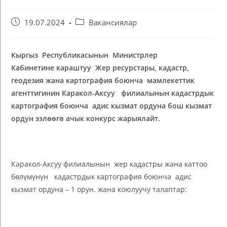
19.07.2024
Вакансиялар
Кыргыз Республикасынын Министрлер
Кабинетине караштуу Жер ресурстары, кадастр,
геодезия жана картография боюнча
мамлекеттик
агентти
гинин Каракол-Аксуу
филиалынын кадастрдык
картография боюнча адис кызмат ордуна бош кызмат
ордун ээлөөгө ачык конкурс жарыялайт.
Каракол-Аксуу филиалынын жер кадастры жана каттоо
бөлүмүнүн кадастрдык картография боюнча адис
кызмат ордуна – 1 орун. жана коюлуучу талаптар: