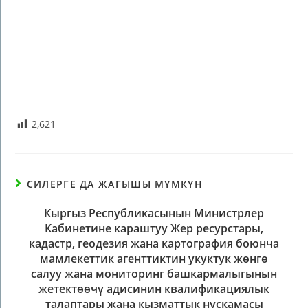
2,621
СИЛЕРГЕ ДА ЖАГЫШЫ МҮМКҮН
Кыргыз Республикасынын Министрлер
Кабинетине караштуу Жер ресурстары,
кадастр, геодезия жана картография боюнча
мамлекеттик агенттиктин укуктук жөнгө
салуу жана мониторинг башкармалыгынын
жетектөөчү адисинин квалификациялык
талаптары жана кызматтык нускамасы