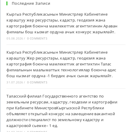
Последние Записи
Кыргыз Республикасынын Министрлер Кабинетине
караштуу жер ресурстары, кадастр, геодезия жана
картография боюнча мамлекеттик агенттигинин Араван
филиалы бош кызмат ордуна ачык конкурс жарыялайт.
05.08.2026
/
0 COMMENTS
Кыргыз Республикасынын Министрлер Кабинетине
караштуу Жер ресурстары, кадастр, геодезия жана
картография боюнча мамлекеттик агенттиктин Талас
филиалынын маалыматтык технологиялар боюнча адис
бош кызмат ордуна -1 бирдик ачык сынак жарыялайт.
31.07.2026
/
0 COMMENTS
Таласский филиал Государственного агентство по
земельным ресурсам, кадастру, геодезии и картографии
при Кабинете МинистровКыргызской Республики
объявляет открытый конкурс на замещение вакантной
должности специалист по земельному кадастру и
кадастровой сьемке– 1 ед.
31.07.2026
/
0 COMMENTS