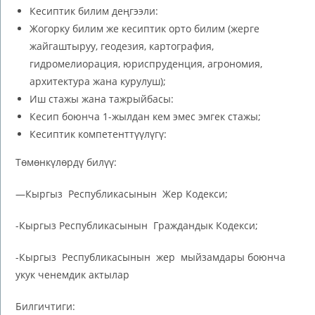
Кесиптик билим деңгээли:
Жогорку билим же кесиптик орто билим (жерге
жайгаштыруу, геодезия, картография,
гидромелиорация, юриспруденция, агрономия,
архитектура жана курулуш);
Иш стажы жана тажрыйбасы:
Кесип боюнча 1-жылдан кем эмес эмгек стажы;
Кесиптик компетенттүүлүгү:
Төмөнкүлөрдү билүү:
—Кыргыз Республикасынын Жер Кодекси;
-Кыргыз Республикасынын Граждандык Кодекси;
-Кыргыз Республикасынын жер мыйзамдары боюнча
укук ченемдик актылар
Билгичтиги: