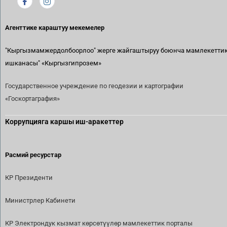
Агенттике караштуу мекемелер
"Кыргызмамжердолбоорлоо" жерге жайгаштыруу боюнча мамлекетти
ишканасы"
«Кыргызгипрозем»
Государственное учреждение по геодезии и картографии
«Госкортаграфия»
Коррупцияга каршы иш-аракеттер
Расмий ресурстар
КР Президенти
Министрлер Кабинети
КР Электрондук кызмат көрсөтүүлөр мамлекеттик порталы