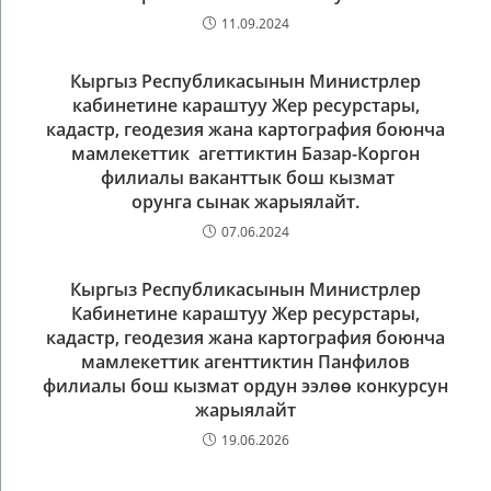
11.09.2024
Кыргыз Республикасынын Министрлер
кабинетине караштуу Жер ресурстары,
кадастр, геодезия жана картография боюнча
мамлекеттик агеттиктин Базар-Коргон
филиалы ваканттык бош кызмат
орунга сынак жарыялайт.
07.06.2024
Кыргыз Республикасынын Министрлер
Кабинетине караштуу Жер ресурстары,
кадастр, геодезия жана картография боюнча
мамлекеттик агенттиктин Панфилов
филиалы бош кызмат ордун ээлөө конкурсун
жарыялайт
19.06.2026