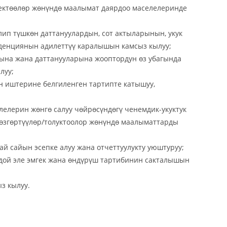
 чектөөлөр жөнүндө маалымат даярдоо маселелеринде
лип түшкөн даттануулардын, сот актыларынын, укук
нденциянын адилеттүү каралышын камсыз кылуу;
ына жана даттанууларына жооптордун өз убагында
луу;
 иштерине белгиленген тартипте катышуу,
елерин жөнгө салуу чөйрөсүндөгү ченемдик-укуктук
өзгөртүүлөр/толуктоолор жөнүндө маалыматтарды
й сайын эсепке алуу жана отчеттуулукту уюштуруу;
ой эле эмгек жана өндүрүш тартибинин сакталышын
з кылуу.