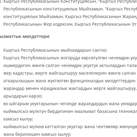
Кыргыз Республикасынын Конституциясын, “Кыргыз Республ
Республикасынын конституциялык Мыйзамын, “Кыргыз Респу
конституциялык Мыйзамын, Кыргыз Республикасынын Жаранд
Республикасынын Жер кодексин, Кыргыз Республикасынын Эти
ызматтык милдеттери:
Кыргыз Республикасынын мыйзамдарын сактоо;
Кыргыз Республикасынын жогоруда көрсөтүлгөн ченемдик-уку
ишмердигин жөнгө салган ченемдик-укуктук актылардын тал
жер кадастры, жерге жайгаштыруу маселелерин жөнгө салга
аткарылышын жана жүктөлгөн функционалдык милдеттердин 
жарандар менен юридикалык жактардын жерге жайгаштыруу,
арыздарын кароо;
өз ыйгарым укуктарынын чегинде жарандардын жана уюмдард
кыймылсыз мүлктүн бирдигинин маалымат базасына техникал
камсыз кылуу;
кыймылсыз мүлккө катталган укуктар жана чектөөлөр жөнүн
жана берилишин камсыз кылуу;