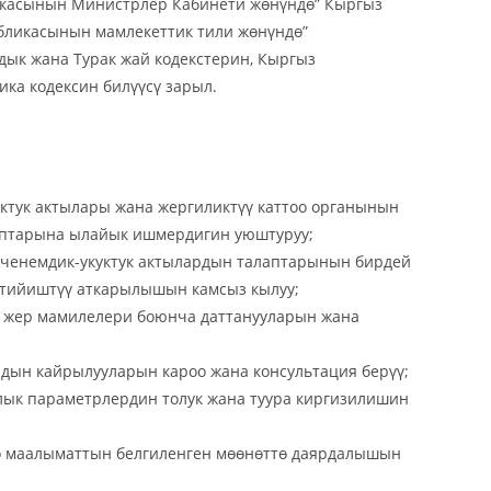
икасынын Министрлер Кабинети жөнүндө” Кыргыз
бликасынын мамлекеттик тили жөнүндө”
ык жана Турак жай кодекстерин, Кыргыз
ка кодексин билүүсү зарыл.
ктук актылары жана жергиликтүү каттоо органынын
аптарына ылайык ишмердигин уюштуруу;
н ченемдик-укуктук актылардын талаптарынын бирдей
тийиштүү аткарылышын камсыз кылуу;
 жер мамилелери боюнча даттанууларын жана
ын кайрылууларын кароо жана консультация берүү;
ык параметрлердин толук жана туура киргизилишин
дө маалыматтын белгиленген мөөнөттө даярдалышын