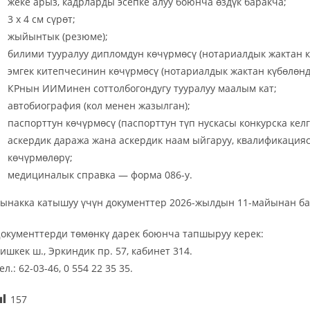
жеке арыз, кадрларды эсепке алуу боюнча өздүк баракча;
3 х 4 см сүрөт;
жыйынтык (резюме);
билими тууралуу дипломдун көчүрмөсү (нотариалдык жактан к
эмгек китепчесинин көчүрмөсү (нотариалдык жактан күбөлөнд
КРнын ИИМинен соттолбогондугу тууралуу маалым кат;
автобиография (кол менен жазылган);
паспорттун көчүрмөсү (паспорттун түп нускасы конкурска келг
аскердик даража жана аскердик наам ыйгаруу, квалификация
көчүрмөлөрү;
медициналык справка — форма 086-у.
ынакка катышуу үчүн документтер 2026-жылдын 11-майынан ба
окументтерди төмөнкү дарек боюнча тапшыруу керек:
ишкек ш., Эркиндик пр. 57, кабинет 314.
ел.: 62-03-46, 0 554 22 35 35.
157