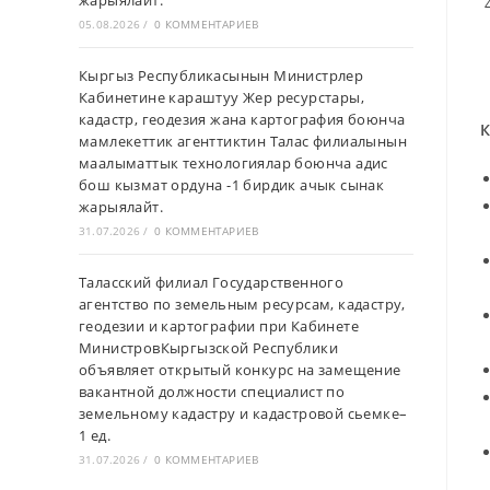
жарыялайт.
05.08.2026
/
0 КОММЕНТАРИЕВ
Кыргыз Республикасынын Министрлер
Кабинетине караштуу Жер ресурстары,
кадастр, геодезия жана картография боюнча
К
мамлекеттик агенттиктин Талас филиалынын
маалыматтык технологиялар боюнча адис
бош кызмат ордуна -1 бирдик ачык сынак
жарыялайт.
31.07.2026
/
0 КОММЕНТАРИЕВ
Таласский филиал Государственного
агентство по земельным ресурсам, кадастру,
геодезии и картографии при Кабинете
МинистровКыргызской Республики
объявляет открытый конкурс на замещение
вакантной должности специалист по
земельному кадастру и кадастровой сьемке–
1 ед.
31.07.2026
/
0 КОММЕНТАРИЕВ