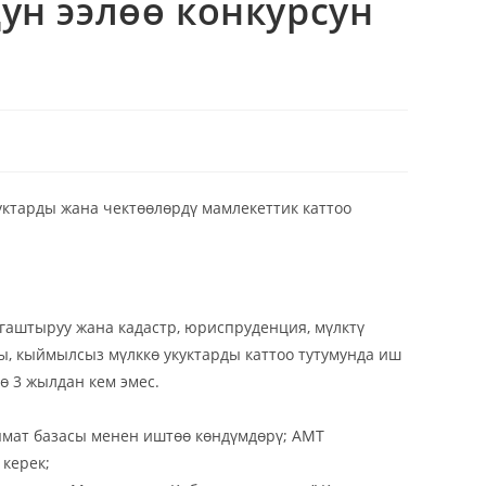
н ээлөө конкурсун
уктарды жана чектөөлөрдү мамлекеттик каттоо
гаштыруу жана кадастр, юриспруденция, мүлктү
ы, кыймылсыз мүлккө укуктарды каттоо тутумунда иш
ө 3 жылдан кем эмес.
ымат базасы менен иштөө көндүмдөрү; АМТ
 керек;