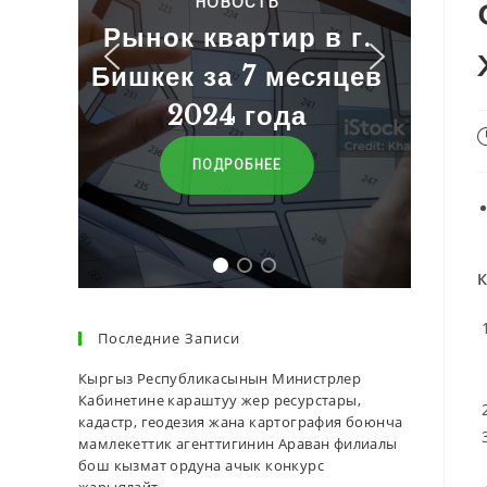
НОВОСТЬ
Рынок квартир в г.
Бишкек за 7 месяцев
2024 года
ПОДРОБНЕЕ
К
Последние Записи
Кыргыз Республикасынын Министрлер
Кабинетине караштуу жер ресурстары,
кадастр, геодезия жана картография боюнча
мамлекеттик агенттигинин Араван филиалы
бош кызмат ордуна ачык конкурс