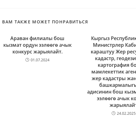
ВАМ ТАКЖЕ МОЖЕТ ПОНРАВИТЬСЯ
Араван филиалы бош
Кыргыз Республи
кызмат ордун ээлөөгө ачык
Министрлер Каб
конкурс жарыялайт.
караштуу Жер рес
кадастр, геодез
01.07.2024
картография б
мамлекеттик аге
жер кадастры жан
башкармалыг
адисинин бош кыз
ээлөөгө ачык к
жарыялай
24.02.2025