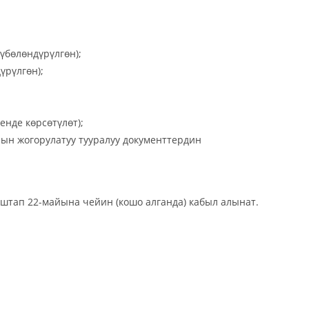
үбөлөндүрүлгөн);
үрүлгөн);
енде көрсөтүлөт);
сын жогорулатуу тууралуу документтердин
штап 22-майына чейин (кошо алганда) кабыл алынат.