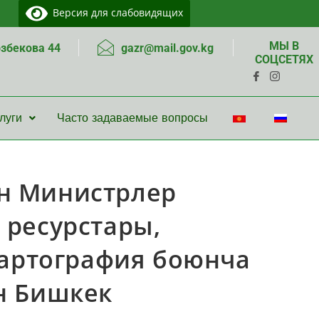
Версия для слабовидящих
МЫ В
озбекова 44
gazr@mail.gov.kg
СОЦСЕТЯХ
луги
Часто задаваемые вопросы
н Министрлер
 ресурстары,
картография боюнча
н Бишкек