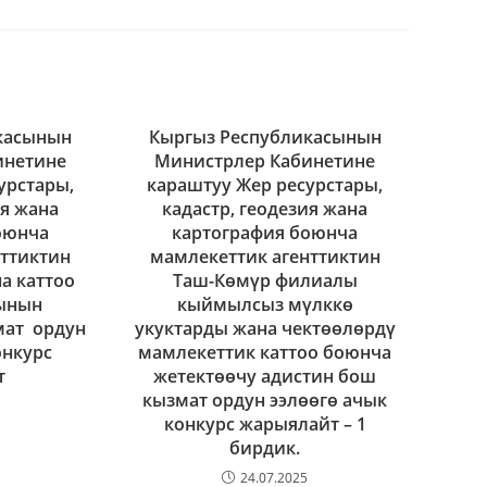
касынын
Кыргыз Республикасынын
инетине
Министрлер Кабинетине
урстары,
караштуу Жер ресурстары,
ия жана
кадастр, геодезия жана
оюнча
картография боюнча
нттиктин
мамлекеттик агенттиктин
а каттоо
Таш-Көмүр филиалы
ынын
кыймылсыз мүлккө
мат ордун
укуктарды жана чектөөлөрдү
онкурс
мамлекеттик каттоо боюнча
т
жетектөөчу адистин бош
кызмат ордун ээлөөгө ачык
конкурс жарыялайт – 1
бирдик.
24.07.2025