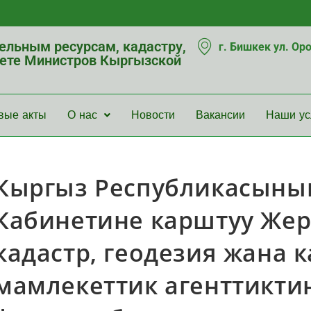
мельным ресурсам, кадастру,
г. Бишкек ул. Ор
нете Министров Кыргызской
вые акты
О нас
Новости
Вакансии
Наши ус
Кыргыз Республикасыны
Кабинетине карштуу Жер
кадастр, геодезия жана 
мамлекеттик агенттикти