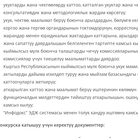
укуктарды жана чектөөлөрдү каттоо, катталган укуктар жана
консультативдик жана методологиялык жардам көрсөтүү;
укук, чектөө, маалымат берүү боюнча арыздардын, бөлүмгө ке
коргоо жана тергөө органдарынын токтомдорунун, корреспо
жарандар менен юридикалык жактардын каттарына, арыздар
жана сапаттуу даярдалышын белгиленген тартипте камсыз кы
кыймылсыз мүлк боюнча талаштарды чечүү комиссияларынын
комиссиялар үчүн тиешелүү маалыматтарды даярдоо;
Кыргыз Республикасынын кыймылсыз мүлк боюнча укук мамил
актыларды дайыма изилдеп туруу жана мыйзам базасындагы 
каттоочуларга жеткирүү;
аткарылган каттоо жана маалымат берүү иштеринин көлөмүн а
функционалдык милдеттердин тийиштүү аткарылышын, ошонд
камсыз кылуу;
“Инфодокс” ЭДЖ системасы менен толук кандуу иштөөнү камсы
онкурска катышуу үчүн керектүү документтер: