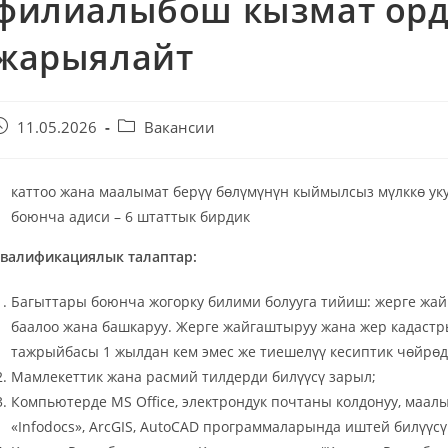
филиалыбош кызмат орду
Баалар
жарыялайт
ПЕРЕЙТИ
11.05.2026
Вакансии
каттоо жана маалымат берүү бөлүмүнүн кыймылсыз мүлккө ук
боюнча адиси – 6 штаттык бирдик
валификациялык талаптар:
Багыттары боюнча жогорку билими болууга тийиш: жерге жай
баалоо жана башкаруу. Жерге жайгаштыруу жана жер кадастр
тажрыйбасы 1 жылдан кем эмес же тиешелүү кесиптик чөйрөд
Мамлекеттик жана расмий тилдерди билүүсү зарыл;
Компьютерде MS Office, электрондук почтаны колдонуу, маал
«Infodocs», ArcGIS, AutoCAD программаларында иштей билүүсү