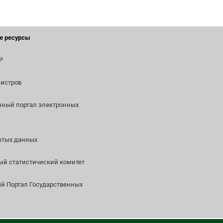
е ресурсы
Р
истров
нный портал электронных
ытых данных
й статистический комитет
 Портал Государственных