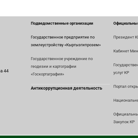
Подведомственные организации
Официальны
Государственное предприятие по
Президент К
землеустройству
«Кыргызгипрозем»
Кабинет Мин
Государственное учреждение по
Государстве
геодезии и картографии
ва 44
услуг КР
«Госкортаграфия»
Портал откр
Антикоррупционная деятельность
Национальны
Официальный
Закупок КР