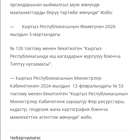
органдарынан кыймылсыз мүлк жөнүндө
маалыматтарды берүү тартиби жөнүндө” Жобо;
— Кыргыз Республикасынын Өкмөтүнүн 2020-
жылдын 3-мартындагы
№ 120 токтому менен бекитилген “Кыргыз
Республикасында иш кагаздарын жүргүзүү боюнча
Типтүү нускамасы”;
— Кыргыз Республикасынын Министрлер
Кабинетинин 2024-жылдын 12-февралындагы № 53
токтому менен бекитилген “Кыргыз Республикасынын
Министрлер Кабинетине караштуу Жер ресурстары,
кадастр, геодезия жана картография боюнча
мамлекеттик агенттик жөнүндө” жобо.
Чеберчилиги: