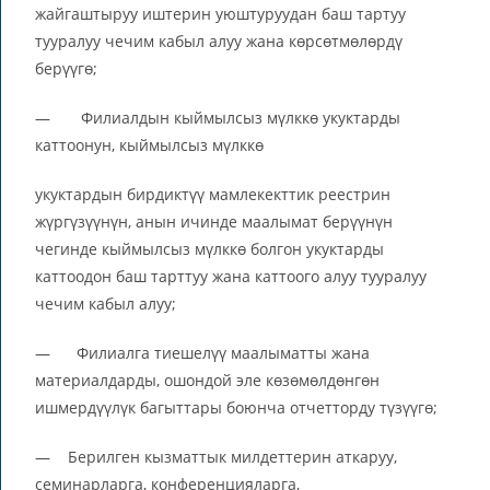
жайгаштыруу иштерин уюштуруудан баш тартуу
тууралуу чечим кабыл алуу жана көрсөтмөлөрдү
берүүгө;
— Филиалдын кыймылсыз мүлккө укуктарды
каттоонун, кыймылсыз мүлккө
укуктардын бирдиктүү мамлекекттик реестрин
жүргүзүүнүн, анын ичинде маалымат берүүнүн
чегинде кыймылсыз мүлккө болгон укуктарды
каттоодон баш тарттуу жана каттоого алуу тууралуу
чечим кабыл алуу;
— Филиалга тиешелүү маалыматты жана
материалдарды, ошондой эле көзөмөлдөнгөн
ишмердүүлүк багыттары боюнча отчетторду түзүүгө;
— Берилген кызматтык милдеттерин аткаруу,
семинарларга, конференцияларга,