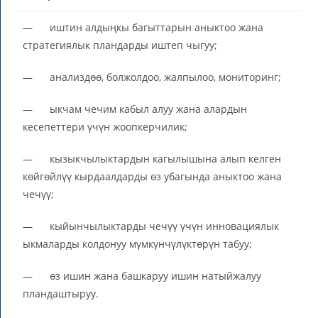
— иштин алдыңкы багыттарын аныктоо жана
стратегиялык пландарды иштеп чыгуу;
— анализдөө, болжолдоо, жалпылоо, мониторинг;
— ыкчам чечим кабыл алуу жана алардын
кесепеттери үчүн жоопкерчилик;
— кызыкчылыктардын кагылышына алып келген
көйгөйлүү кырдаалдарды өз убагында аныктоо жана
чечүү;
— кыйынчылыктарды чечүү үчүн инновациялык
ыкмаларды колдонуу мүмкүнчүлүктөрүн табуу;
— өз ишин жана башкаруу ишин натыйжалуу
пландаштыруу.