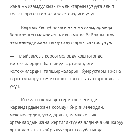
жана мыйзамдуу кызыкчылыктарын бузууга алып
келген аракеттер же аракетсиздиги үчүн;
— Кыргыз Республикасынын мыйзамдарында
белгиленген мамлекеттик кызматка байланыштуу
чектөөлөрдү жана тыюу салууларды сактоо үчүн;
— Мыйзамсыз көрсөтмөлөрдү кошпогондо,
жетекчилердин баш ийүү тартибиндеги
жетекчилердин тапшырмаларын, буйруктарын жана
көрсөтмөлөрүн кечиктирип, сапатсыз аткаргандыгы
үчүн;
— Кызматтык милдеттеринин чегинде
жарандардын жана коомдук бирикмелердин,
мекемелердин, уюмдардын, мамлекеттик
органдардын жана жергиликтүү өз алдынча башкаруу
органдарынын кайрылууларын өз убагында