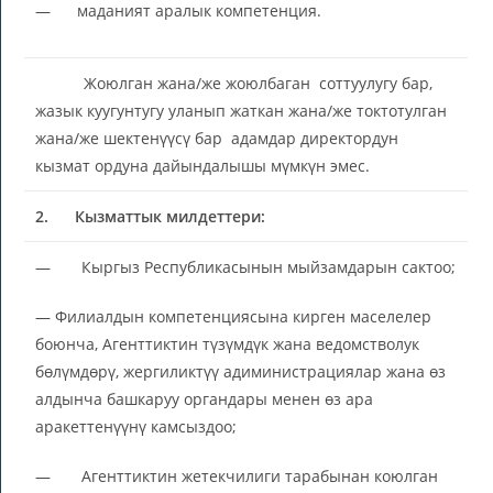
— маданият аралык компетенция.
Жоюлган жана/же жоюлбаган соттуулугу бар,
жазык куугунтугу уланып жаткан жана/же токтотулган
жана/же шектенүүсү бар адамдар директордун
кызмат ордуна дайындалышы мүмкүн эмес.
2.
Кызматтык милдеттери:
— Кыргыз Республикасынын мыйзамдарын сактоо;
— Филиалдын компетенциясына кирген маселелер
боюнча, Агенттиктин түзүмдүк жана ведомстволук
бөлүмдөрү, жергиликтүү адиминистрациялар жана өз
алдынча башкаруу органдары менен өз ара
аракеттенүүнү камсыздоо;
— Агенттиктин жетекчилиги тарабынан коюлган