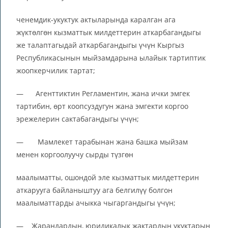
ченемдик-укуктук актыларында каралган ага
жүктөлгөн кызматтык милдеттерин аткарбагандыгы
же талаптагыдай аткарбагандыгы үчүн Кыргыз
Республикасынын мыйзамдарына ылайык тартиптик
жоопкерчилик тартат;
— Агенттиктин Регламентин, жана ички эмгек
тартибин, өрт коопсуздугун жана эмгекти коргоо
эрежелерин сактабагандыгы үчүн;
— Мамлекет тарабынан жана башка мыйзам
менен коргоолуучу сырды түзгөн
маалыматты, ошондой эле кызматтык милдеттерин
аткарууга байланыштуу ага белгилүү болгон
маалыматтарды ачыкка чыгаргандыгы үчүн;
— Жарандардын, юридикалык жактардын укуктарын