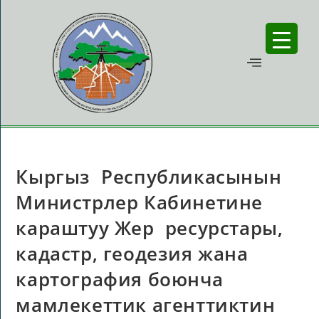
Кыргыз Республикасынын
Министрлер Кабинетине
караштуу Жер ресурстары,
кадастр, геодезия жана
картография боюнча
мамлекеттик агенттиктин