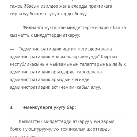
тажрыйбасын изилдөө жана аларды практикага
киргизүү боюнча сунуштарды берүү;
— Филиалга жүктөлгөн милдеттерге ылайык башка
кызматтык милдеттерди аткаруу;
— “Административдик иштин негиздери жана
административдик жол-жоболор жөнүндө” Кыргыз
Республикасынын мыйзамынын талаптарына ылайык,
административдик арыздарды кароо, жана
административдик арыздын чегинде
административдик акт (чечим) кабыл алуу.
3.
Төмөнкүлөргө укугу бар:
— Кызматтык милдеттерди аткаруу үчүн зарыл
болгон уюштуруучулук- техникалык шарттарды
камсыз кылуу;