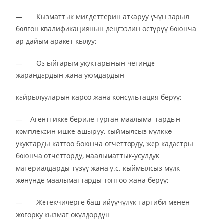
— Кызматтык милдеттерин аткаруу үчүн зарыл
болгон квалификациянын деңгээлин өстүрүү боюнча
ар дайым аракет кылуу;
— Өз ыйгарым укуктарынын чегинде
жарандардын жана уюмдардын
кайрылууларын кароо жана консультация берүү;
— Агенттикке бериле турган маалыматтардын
комплексин ишке ашыруу, кыймылсыз мүлккө
укуктарды каттоо боюнча отчетторду, жер кадастры
боюнча отчетторду, маалыматтык-усулдук
материалдарды түзүү жана у.с. кыймылсыз мүлк
жөнүндө маалыматтарды топтоо жана берүү;
— Жетекчилерге баш ийүүчүлүк тартиби менен
жогорку кызмат өкүлдөрдүн