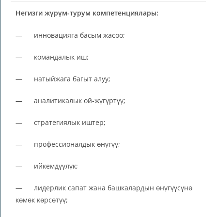
Негизги жүрүм-турум компетенциялары:
— инновацияга басым жасоо;
— командалык иш;
— натыйжага багыт алуу;
— аналитикалык ой-жүгүртүү;
— стратегиялык иштер;
— профессионалдык өнүгүү;
— ийкемдүүлүк;
— лидерлик сапат жана башкалардын өнүгүүсүнө
көмөк көрсөтүү;