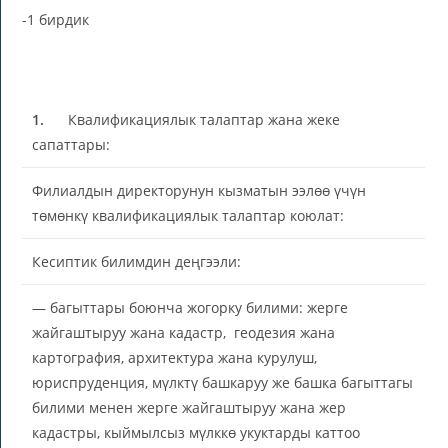
-1 бирдик
1.
Квалификациялык талаптар жана жеке
сапаттары:
Филиалдын директорунун кызматын ээлөө үчүн
төмөнкү квалификациялык талаптар коюлат:
Кесиптик билимдин деңгээли:
— багыттары боюнча жогорку билими: жерге
жайгаштыруу жана кадастр, геодезия жана
картография, архитектура жана курулуш,
юриспруденция, мүлктү башкаруу же башка багыттагы
билими менен жерге жайгаштыруу жана жер
кадастры, кыймылсыз мүлккө укуктарды каттоо