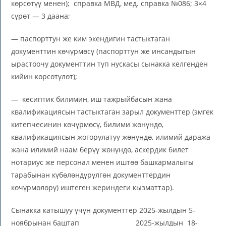
көрсөтүү менен); справка МВД, мед. справка №086; 3×4
сүрөт — 3 даана;
— паспорттун же ким экендигин тастыктаган
документтин көчүрмөсү (паспорттун же инсандыгын
ырастоочу документтин түп нускасы сынакка келгенден
кийин көрсөтүлөт);
— кесиптик билимин, иш тажрыйбасын жана
квалификациясын тастыктаган зарыл документтер (эмгек
китепчесинин көчүрмөсү, билими жөнүндө,
квалификациясын жогорулатуу жөнүндө, илимий даража
жана илимий наам берүү жөнүндө, аскердик билет
нотариус же персонал менен иштөө башкармалыгы
тарабынан күбөлөндүрүлгөн документтердин
көчүрмөлөрү) иштеген жериндеги кызматтар).
Сынакка катышуу үчүн документтер 2025-жылдын 5-
ноябрынан баштап 2025-жылдын 18-