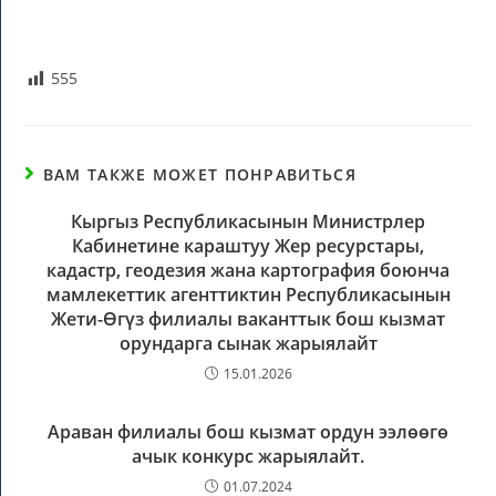
555
ВАМ ТАКЖЕ МОЖЕТ ПОНРАВИТЬСЯ
Кыргыз Республикасынын Министрлер
Кабинетине караштуу Жер ресурстары,
кадастр, геодезия жана картография боюнча
мамлекеттик агенттиктин Республикасынын
Жети-Өгүз филиалы ваканттык бош кызмат
орундарга сынак жарыялайт
15.01.2026
Араван филиалы бош кызмат ордун ээлөөгө
ачык конкурс жарыялайт.
01.07.2024