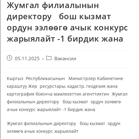
Жумгал филиалынын
директору бош кызмат
ордун ээлөөгө ачык конкурс
жарыялайт -1 бирдик жана
05.11.2025
Вакансии
Кыргыз Республикасынын Министрлер Кабинетине
караштуу Жер ресурстары, кадастр, геодезия жана
картография боюнча мамлекеттик агенттиктин Жумгал
филиалынын директору бош кызмат ордун ээлөөгө
ачык конкурс жарыялайт -1 бирдик жана
Жумгал филиалынын директору бош кызмат ордун
ээлөөгө ачык конкурс жарыялайт