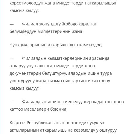
көрсөтмөлөрдүн жана милдеттердин аткарылышын
камсыз кылуу;
— Филиал жөнүндөгү Жободо каралган
бөлүмдөрдүн милдеттеринин жана
функцияларынын аткарылышын камсыздоо;
— Филиалдын кызматкерлеринин арасында
аткаруу үчүн алынган милдеттерди жана
документтерди бөлүштүрүү, алардын ишин туура
уюштурууну жана кызматтык тартипти сактоону
камсыз кылуу;
— Филиалдын ишине тиешелүү жер кадастры жана
каттоо маселелери боюнча
Кыргыз Республикасынын чечнемдик укуктук
актыларынын аткарылышына көзөмөлдү уюштуруу