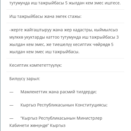
тутумунда иш тажрыйбасы 5 жылдан кем эмес иштесе.
Иш тажрыйбасы жана эмгек стажы:
-жерге жайгаштыруу жана жер кадастры, кыймылсыз
мүлккө укуктарды каттоо тутумунда иш тажрыйбасы 3
жылдан кем эмес, же тиешелүү кесиптик чөйрөдө 5
жылдан кем эмес иш тажрыйбасы.
Кесиптик компететтүүлүк:
Билүүсү зарыл:
— Мамлекеттик жана расмий тилдерди;
— Кыргыз Республикасынын Конституциясы;
— “Кыргыз Республикасынын Министрлер
Кабинети жөнүндө” Кыргыз