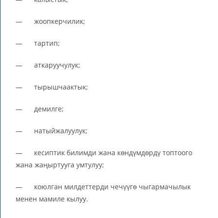
— жоопкерчилик;
— тартип;
— аткаруучулук;
— тырышчаактык;
— демилге;
— натыйжалуулук;
— кесиптик билимди жана көндүмдөрдү топтоого
жана жаңыртууга умтулуу;
— коюлган милдеттерди чечүүгө чыгармачылык
менен мамиле кылуу.