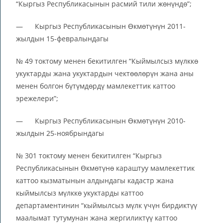
“Кыргыз Республикасынын расмий тили жөнүндө”;
— Кыргыз Республикасынын Өкмөтүнүн 2011-
жылдын 15-февралындагы
№ 49 токтому менен бекитилген “Кыймылсыз мүлккө
укуктарды жана укуктардын чектөөлөрүн жана аны
менен болгон бүтүмдөрдү мамлекеттик каттоо
эрежелери”;
— Кыргыз Республикасынын Өкмөтүнүн 2010-
жылдын 25-ноябрындагы
№ 301 токтому менен бекитилген “Кыргыз
Республикасынын Өкмөтүнө караштуу мамлекеттик
каттоо кызматынын алдындагы кадастр жана
кыймылсыз мүлккө укуктарды каттоо
департаментинин “кыймылсыз мүлк үчүн бирдиктүү
маалымат тутумунан жана жергиликтүү каттоо