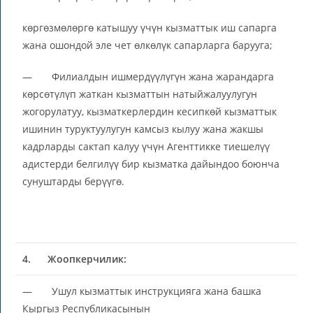
көргөзмөлөргө катышуу үчүн кызматтык иш сапарга
жана ошондой эле чет өлкөлүк сапарларга барууга;
— Филиалдын ишмердүүлүгүн жана жарандарга
көрсөтүлүп жаткан кызматтын натыйжалуулугун
жогорулатуу, кызматкерлердин кесипкөй кызматтык
ишинин туруктуулугун камсыз кылуу жана жакшы
кадрларды сактап калуу үчүн Агенттикке тиешелүү
адистерди белгилүү бир кызматка дайындоо боюнча
сунуштарды берүүгө.
4.
Жоопкерчилик:
— Ушул кызматтык инструкцияга жана башка
Кыргыз Республикасынын