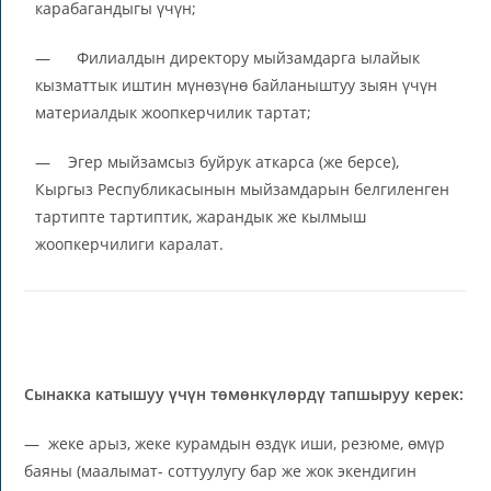
карабагандыгы үчүн;
— Филиалдын директору мыйзамдарга ылайык
кызматтык иштин мүнөзүнө байланыштуу зыян үчүн
материалдык жоопкерчилик тартат;
— Эгер мыйзамсыз буйрук аткарса (же берсе),
Кыргыз Республикасынын мыйзамдарын белгиленген
тартипте тартиптик, жарандык же кылмыш
жоопкерчилиги каралат.
Сынакка катышуу үчүн төмөнкүлөрдү тапшыруу керек:
— жеке арыз, жеке курамдын өздүк иши, резюме, өмүр
баяны (маалымат- соттуулугу бар же жок экендигин