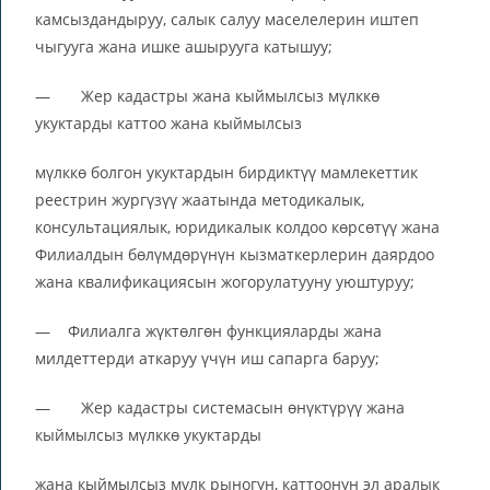
камсыздандыруу, салык салуу маселелерин иштеп
чыгууга жана ишке ашырууга катышуу;
— Жер кадастры жана кыймылсыз мүлккө
укуктарды каттоо жана кыймылсыз
мүлккө болгон укуктардын бирдиктүү мамлекеттик
реестрин жургүзүү жаатында методикалык,
консультациялык, юридикалык колдоо көрсөтүү жана
Филиалдын бөлүмдөрүнүн кызматкерлерин даярдоо
жана квалификациясын жогорулатууну уюштуруу;
— Филиалга жүктөлгөн функцияларды жана
милдеттерди аткаруу үчүн иш сапарга баруу;
— Жер кадастры системасын өнүктүрүү жана
кыймылсыз мүлккө укуктарды
жана кыймылсыз мүлк рыногун, каттоонун эл аралык