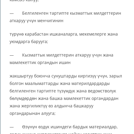
— Белгиленген тартипте кызматтык милдеттерин
аткаруу үчүн менчигинин
түрүнө карабастан ишканаларга, мекемелерге жана
уюмдарга барууга;
— Кызматтык милдеттерин аткаруу үчүн жана
мамлекеттик органдын ишин
жакшыртуу боюнча сунуштарды киргизүү үчүн, зарыл
болгон маалыматтарды жана материлдардарды
белгиленген тартипте түзүмдүк жана ведомстволук
бөлүмдөрдөн жана башка мамлекеттик органдардан
жана жергиликтүү өз алдынча башкаруу
органдарынан алууга;
— Өзүнүн өздүк ишиндеги бардык материалдар,