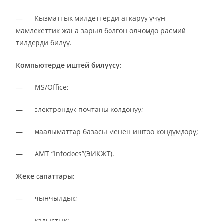
— Кызматтык милдеттерди аткаруу үчүн
мамлекеттик жана зарыл болгон өлчөмдө расмий
тилдерди билүү.
Компьютерде иштей билүүсү:
— MS/Office;
— электрондук почтаны колдонуу;
— маалыматтар базасы менен иштөө көндүмдөрү;
— АМТ “Infodocs”(ЭИКЖТ).
Жеке сапаттары:
— чынчылдык;
— калыстык;