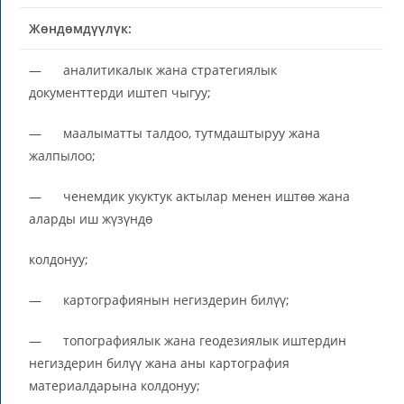
Жөндөмдүүлүк:
— аналитикалык жана стратегиялык
документтерди иштеп чыгуу;
— маалыматты талдоо, тутмдаштыруу жана
жалпылоо;
— ченемдик укуктук актылар менен иштөө жана
аларды иш жүзүндө
колдонуу;
— картографиянын негиздерин билүү;
— топографиялык жана геодезиялык иштердин
негиздерин билүү жана аны картография
материалдарына колдонуу;