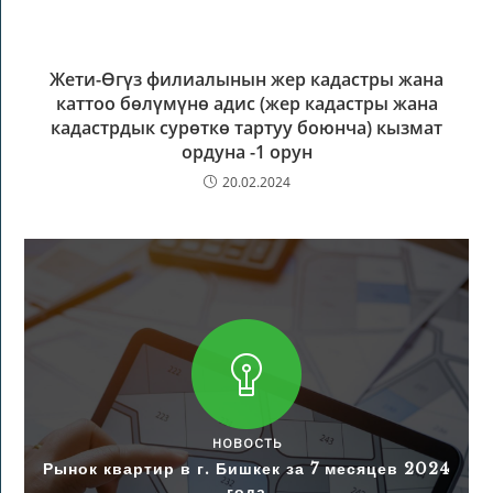
Жети-Өгүз филиалынын жер кадастры жана
каттоо бөлүмүнө адис (жер кадастры жана
кадастрдык сурөткө тартуу боюнча) кызмат
ордуна -1 орун
20.02.2024
НОВОСТЬ
Рынок квартир в г. Бишкек за 7 месяцев 2024
года