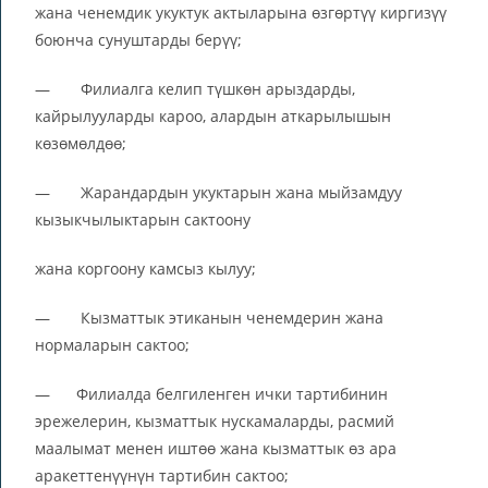
жана ченемдик укуктук актыларына өзгөртүү киргизүү
боюнча сунуштарды берүү;
— Филиалга келип түшкөн арыздарды,
кайрылууларды кароо, алардын аткарылышын
көзөмөлдөө;
— Жарандардын укуктарын жана мыйзамдуу
кызыкчылыктарын сактоону
жана коргоону камсыз кылуу;
— Кызматтык этиканын ченемдерин жана
нормаларын сактоо;
— Филиалда белгиленген ички тартибинин
эрежелерин, кызматтык нускамаларды, расмий
маалымат менен иштөө жана кызматтык өз ара
аракеттенүүнүн тартибин сактоо;