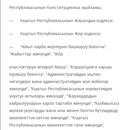
Республикасынын Конституциялык мыйзамы;
— Кыргыз Республикасынын Жарандык кодекси;
— Кыргыз Республикасынын Жер кодекси;
— “Айыл чарба жерлерин башкаруу боюнча”,
“Жайыттар жөнүндө”, “Жер
участокторун өткөрүп берүү”, “Коррупцияга каршы
күрөшүү боюнча”, “Административдик иштин
негиздери жана административдик жол-жоболор
жөнүндө”, “Кыргыз Республикасынын нормативдик
укуктук актылары жөнүндө”, “Жарандардын
кайрылууларын кароо тартиби жөнүндө”, “Кыймылсыз
мүлккө укуктарды жана аны менен болгон бүтүмдөрдү
мамлекеттик каттоо жөнүндө”, “Кыргыз
Республикасынын мамлекеттик тили жөнүндө”,