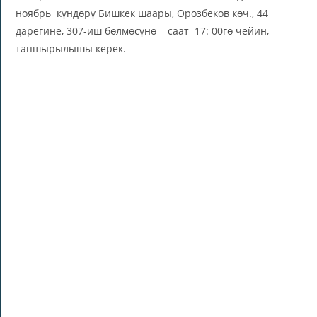
ноябрь күндөрү Бишкек шаары, Орозбеков көч., 44
дарегине, 307-иш бөлмөсүнө саат 17: 00гө чейин,
тапшырылышы керек.