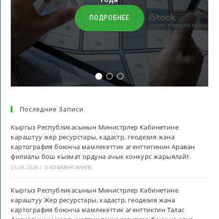
ПОДРОБНЕЕ
Последние Записи
Кыргыз Республикасынын Министрлер Кабинетине
караштуу жер ресурстары, кадастр, геодезия жана
картография боюнча мамлекеттик агенттигинин Араван
филиалы бош кызмат ордуна ачык конкурс жарыялайт.
05.08.2026
/
0 КОММЕНТАРИЕВ
Кыргыз Республикасынын Министрлер Кабинетине
караштуу Жер ресурстары, кадастр, геодезия жана
картография боюнча мамлекеттик агенттиктин Талас