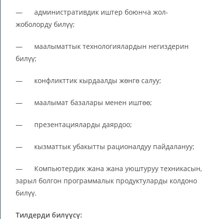
— административдик иштер боюнча жол-
жоболорду билүү;
— маалыматтык технологиялардын негиздерин
билүү;
— конфликттик кырдаалды жөнгө салуу;
— маалымат базалары менен иштөө;
— презентацияларды даярдоо;
— кызматтык убакытты рационалдуу пайдалануу;
— Компьютердик жана жана уюштуруу техникасын,
зарыл болгон программалык продуктуларды колдоно
билүү.
Тилдерди билүүсү: