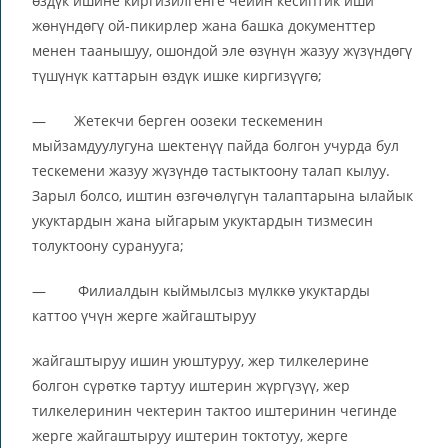
өздүк ишине киргизилгенге чейин кесиптик иши
жөнүндөгү ой-пикирлер жана башка документтер
менен таанышуу, ошондой эле өзүнүн жазуу жүзүндөгү
түшүнүк каттарын өздүк ишке киргизүүгө;
— Жетекчи берген оозеки тескеменин
мыйзамдуулугуна шектенүү пайда болгон учурда бул
тескемени жазуу жүзүндө тастыктоону талап кылуу.
Зарыл болсо, иштин өзгөчөлүгүн талаптарына ылайык
укуктардын жана ыйгарым укуктардын тизмесин
толуктоону суранууга;
— Филиалдын кыймылсыз мүлккө укуктарды
каттоо үчүн жерге жайгаштыруу
жайгаштыруу ишин уюштуруу, жер тилкелерине
болгон сүрөткө тартуу иштерин жүргүзүү, жер
тилкелеринин чектерин тактоо иштеринин чегинде
жерге жайгаштыруу иштерин токтотуу, жерге