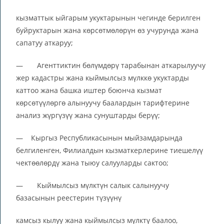
кызматтык ыйгарым укуктарынын чегинде берилген
буйруктарын жана көрсөтмөлөрүн өз учурунда жана
сапатуу аткаруу;
— Агенттиктин бөлүмдөрү тарабынан аткарылуучу
жер кадастры жана кыймылсыз мүлккө укуктарды
каттоо жана башка иштер боюнча кызмат
көрсөтүүлөргө алынуучу баалардын тарифтерине
анализ жүргүзүү жана сунуштарды берүү;
— Кыргыз Республикасынын мыйзамдарында
белгиленген, Филиалдын кызматкерлерине тиешелүү
чектөөлөрдү жана тыюу салууларды сактоо;
— Кыймылсыз мүлктүн салык салынуучу
базасынын реестерин түзүүнү
камсыз кылуу жана кыймылсыз мүлктү баалоо,