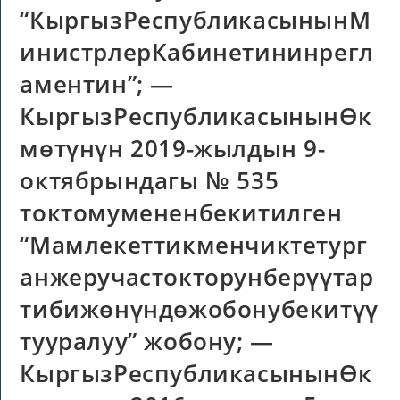
“КыргызРеспубликасынынМ
инистрлерКабинетининрегл
аментин”; —
КыргызРеспубликасынынӨк
мөтүнүн 2019-жылдын 9-
октябрындагы № 535
токтомумененбекитилген
“Мамлекеттикменчиктетург
анжеручастокторунберүүтар
тибижөнүндөжобонубекитүү
тууралуу” жобону; —
КыргызРеспубликасынынӨк