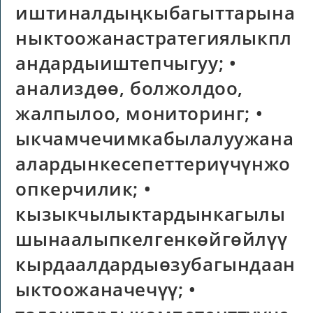
иштиналдыңкыбагыттарына
ныктоожанастратегиялыкпл
андардыиштепчыгуу; •
анализдөө, болжолдоо,
жалпылоо, мониторинг; •
ыкчамчечимкабылалуужана
алардынкесепеттериүчүнжо
опкерчилик; •
кызыкчылыктардынкагылы
шынаалыпкелгенкөйгөйлүү
кырдаалдардыөзубагындаан
ыктоожаначечүү; •