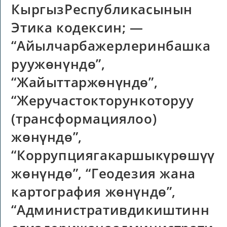
КыргызРеспубликасынын
Этика кодексин; —
“Айылчарбажерлеринбашка
руужөнүндө”,
“Жайыттаржөнүндө”,
“Жеручастокторункоторуу
(трансформациялоо)
жөнүндө”,
“Коррупциягакаршыкүрөшүү
жөнүндө”, “Геодезия жана
картография жөнүндө”,
“Административдикиштинн