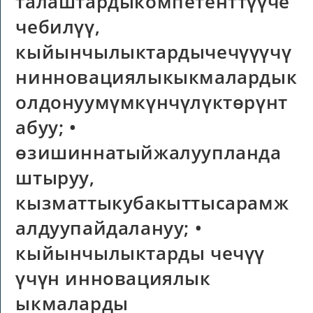
талаштардыкомпетенттүүче
чебилүү,
кыйынчылыктардычечүүүчү
нинновациялыкыкмалардык
олдонуумүмкүнчүлүктөрүнт
абуу; •
өзишиннатыйжалуупланда
штыруу,
кызматтыкубакыттысарамж
алдуупайдалануу; •
кыйынчылыктарды чечүү
үчүн инновациялык
ыкмаларды