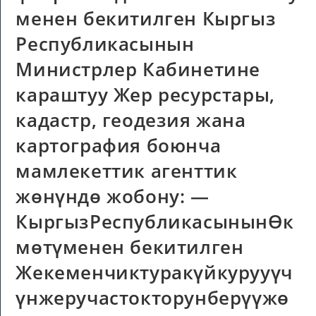
менен бекитилген Кыргыз
Республикасынын
Министрлер Кабинетине
караштуу Жер ресурстары,
кадастр, геодезия жана
картография боюнча
мамлекеттик агенттик
жөнүндө жобону: —
КыргызРеспубликасынынӨк
мөтүменен бекитилген
Жекеменчиктуракүйкурууүч
үнжеручастокторунберүүжө