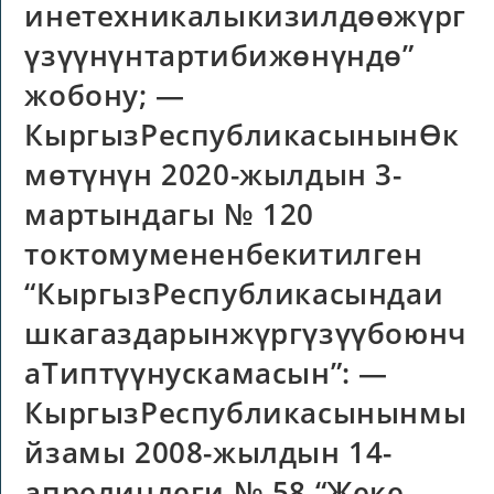
инетехникалыкизилдөөжүрг
үзүүнүнтартибижөнүндө”
жобону; —
КыргызРеспубликасынынӨк
мөтүнүн 2020-жылдын 3-
мартындагы № 120
токтомумененбекитилген
“КыргызРеспубликасындаи
шкагаздарынжүргүзүүбоюнч
аТиптүүнускамасын”: —
КыргызРеспубликасынынмы
йзамы 2008-жылдын 14-
апрелиндеги № 58 “Жеке