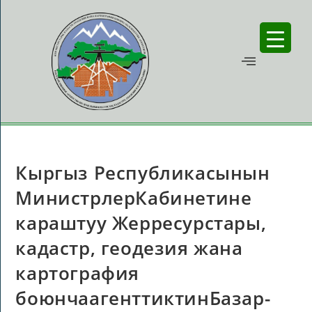
Кыргыз Республикасынын
МинистрлерКабинетине
караштуу Жерресурстары,
кадастр, геодезия жана
картография
боюнчаагенттиктинБазар-