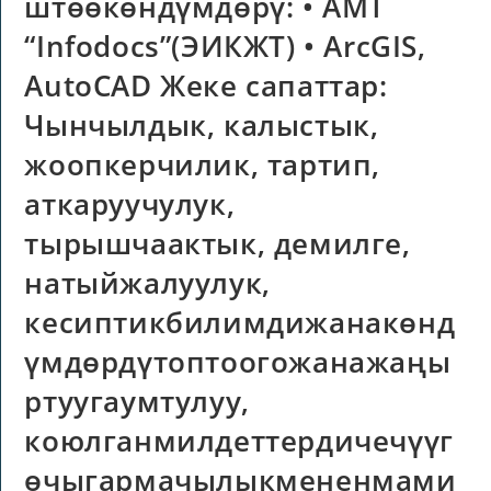
штөөкөндүмдөрү: • АМТ
“Infodocs”(ЭИКЖТ) • ArcGIS,
AutoCAD Жеке сапаттар:
Чынчылдык, калыстык,
жоопкерчилик, тартип,
аткаруучулук,
тырышчаактык, демилге,
натыйжалуулук,
кесиптикбилимдижанакөнд
үмдөрдүтоптоогожанажаңы
ртуугаумтулуу,
коюлганмилдеттердичечүүг
өчыгармачылыкмененмами