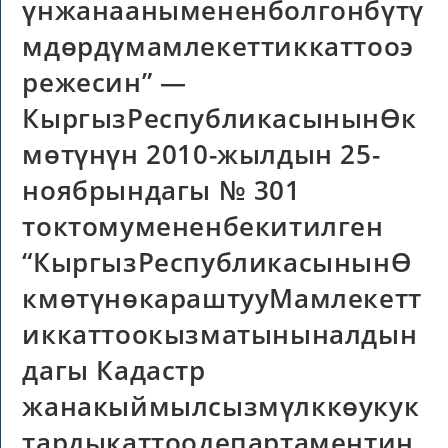
үнжанаанымененболгонбүтү
мдөрдүмамлекеттиккаттооэ
режесин” —
КыргызРеспубликасынынӨк
мөтүнүн 2010-жылдын 25-
ноябрындагы № 301
токтомумененбекитилген
“КыргызРеспубликасынынӨ
кмөтүнөкараштууМамлекетт
иккаттоокызматыныналдын
дагы Кадастр
жанакыймылсызмүлккөукук
тардыкаттоодепартаментин