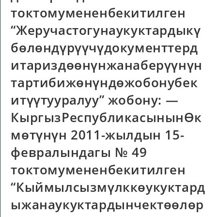
токтомумененбекитилген
“Жеручастогунаукуктардыкү
бөлөндүрүүчүдокументтерд
итариздөөнүнжанаберүүнүн
тартибижөнүндөжобонубек
итүүтууралуу” жобону: —
КыргызРеспубликасынынӨк
мөтүнүн 2011-жылдын 15-
февралындагы № 49
токтомумененбекитилген
“Кыймылсызмүлккөукуктард
ыжанаукуктардынчектөөлөр