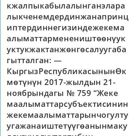
кжалпыкабылалынганэлара
лыкченемдердинжанапринц
иптердиннегизиндежекема
алыматтарменеништөөнүук
уктукжактанжөнгөсалуугаба
гытталган: —
КыргызРеспубликасынынӨк
мөтүнүн 2017-жылдын 21-
ноябрындагы № 759 “Жеке
маалыматтарсубъектисинин
жекемаалыматтарынчогулту
угажанаиштетүүгөанынмаку