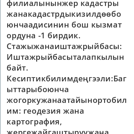
филиалынынжер кадастры
жанакадастрдыкизилдөөбо
юнчаадисинин бош кызмат
ордуна -1 бирдик.
Стажыжанаиштажрыйбасы:
Иштажрыйбасыталапкылын
байт.
Кесиптикбилимдеңгээли:Баг
ыттарыбоюнча
жогоркужанаатайынортобил
им: геодезия жана
картография,
жергежайгаштыруужана