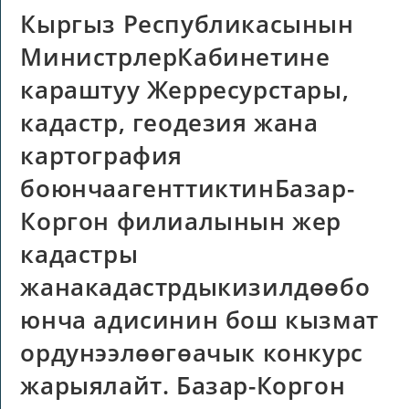
Кыргыз Республикасынын
МинистрлерКабинетине
караштуу Жерресурстары,
кадастр, геодезия жана
картография
боюнчаагенттиктинБазар-
Коргон филиалынын жер
кадастры
жанакадастрдыкизилдөөбо
юнча адисинин бош кызмат
ордунээлөөгөачык конкурс
жарыялайт. Базар-Коргон