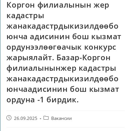
Коргон филиалынын жер
кадастры
жанакадастрдыкизилдөөбо
юнча адисинин бош кызмат
ордунээлөөгөачык конкурс
жарыялайт. Базар-Коргон
филиалынынжер кадастры
жанакадастрдыкизилдөөбо
юнчаадисинин бош кызмат
ордуна -1 бирдик.
26.09.2025
Вакансии