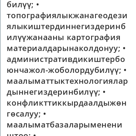
билүү; •
топографиялыкжанагеодези
ялыкиштердиннегиздеринб
илүүжанааны картография
материалдарынаколдонуу; •
административдикиштербо
юнчажол-жоболордубилүү; •
маалыматтыктехнологиялар
дыннегиздеринбилүү; •
конфликттиккырдаалдыжөн
гөсалуу; •
маалыматбазаларыменени
штөө; •