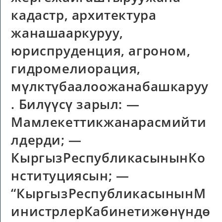
кадастр, архитектура
жанашааркуруу,
юриспруденция, агроном,
гидромелиорация,
мүлктүбаалоожанабашкаруу
. Билүүсү зарыл: —
Мамлекеттикжанарасмийти
лдерди; —
КыргызРеспубликасынынКо
нституциясын; —
“КыргызРеспубликасынынМ
инистрлерКабинетижөнүндө