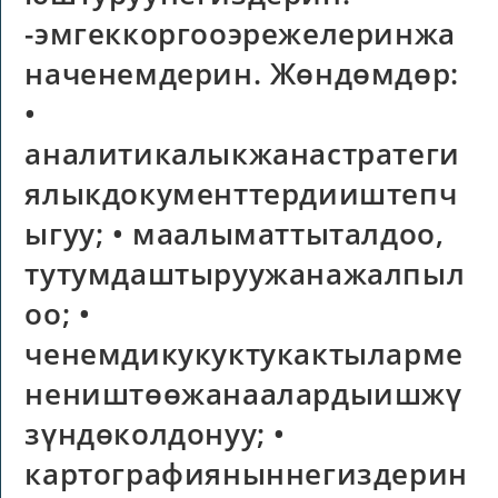
-эмгеккоргооэрежелеринжа
наченемдерин. Жөндөмдөр:
•
аналитикалыкжанастратеги
ялыкдокументтердииштепч
ыгуу; • маалыматтыталдоо,
тутумдаштыруужанажалпыл
оо; •
ченемдикукуктукактыларме
неништөөжанаалардыишжү
зүндөколдонуу; •
картографияныннегиздерин