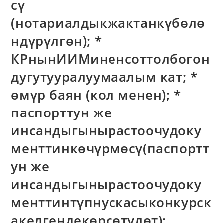
сү
(нотариалдыкжактанкүбөлө
ндүрүлгөн); *
КРнынИИМиненсоттолбогон
дугутууралуумаалым кат; *
өмүр баян (кол менен); *
паспорттун же
инсандыгынырастоочудоку
менттинкөчүрмөсү(паспортт
ун же
инсандыгынырастоочудоку
менттинтүпнускасыконкурск
акелгендекөрсөтүлөт);