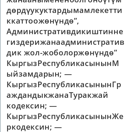
дөрдүукуктардымамлекетти
ккаттоожөнүндө”,
Административдикиштинне
гиздерижанаадминистратив
дик жол-жоболоржөнүндө”
КыргызРеспубликасынынМ
ыйзамдарын; —
КыргызРеспубликасынынГр
аждандыкжанаТуракжай
кодексин; —
КыргызРеспубликасынынЖе
ркодексин; —