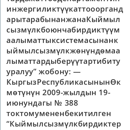
инжергиликтүүкаттооорганд
арытарабынанжанаКыймыл
сызмүлкбоюнчабирдиктүүм
аалыматтыксистемасынанк
ыймылсызмүлкжөнүндөмаа
лыматтардыберүүтартибиту
уралуу” жобону: —
КыргызРеспубликасынынӨк
мөтүнүн 2009-жылдын 19-
июнундагы № 388
токтомумененбекитилген
“Кыймылсызмүлкбирдиктер