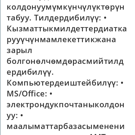
колдонуумүмкүнчүлүктөрүн
табуу. Тилдердибилүү: •
Кызматтыкмилдеттердиатка
рууүчүнмамлекеттикжана
зарыл
болгонөлчөмдөрасмийтилд
ердибилүү.
Компьютердеиштейбилүү: •
MS/Office: •
электрондукпочтаныколдон
уу: •
маалыматтарбазасыменени