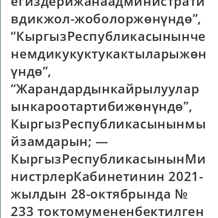
егиздерижанаадминистрати
вдикжол-жоболоржөнүндө”,
“КыргызРеспубликасынынче
немдикукуктукактыларыжөн
үндө”,
“Жарандардынкайрылуулар
ынкароотартибижөнүндө”,
КыргызРеспубликасынынмы
йзамдарын; —
КыргызРеспубликасынынМи
нистрлерКабинетинин 2021-
жылдын 28-октябрында №
233 токтомумененбектилген