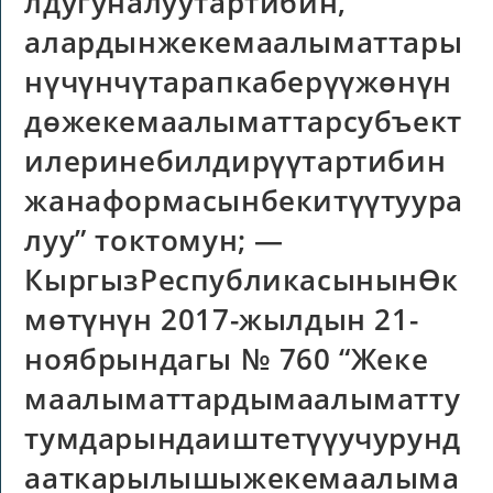
лдугуналуутартибин,
алардынжекемаалыматтары
нүчүнчүтарапкаберүүжөнүн
дөжекемаалыматтарсубъект
илеринебилдирүүтартибин
жанаформасынбекитүүтуура
луу” токтомун; —
КыргызРеспубликасынынӨк
мөтүнүн 2017-жылдын 21-
ноябрындагы № 760 “Жеке
маалыматтардымаалыматту
тумдарындаиштетүүучурунд
ааткарылышыжекемаалыма