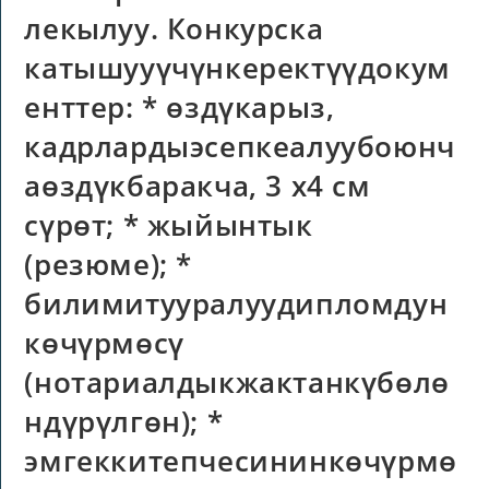
лекылуу. Конкурска
катышууүчүнкеректүүдокум
енттер: * өздүкарыз,
кадрлардыэсепкеалуубоюнч
аөздүкбаракча, 3 х4 см
сүрөт; * жыйынтык
(резюме); *
билимитууралуудипломдун
көчүрмөсү
(нотариалдыкжактанкүбөлө
ндүрүлгөн); *
эмгеккитепчесининкөчүрмө