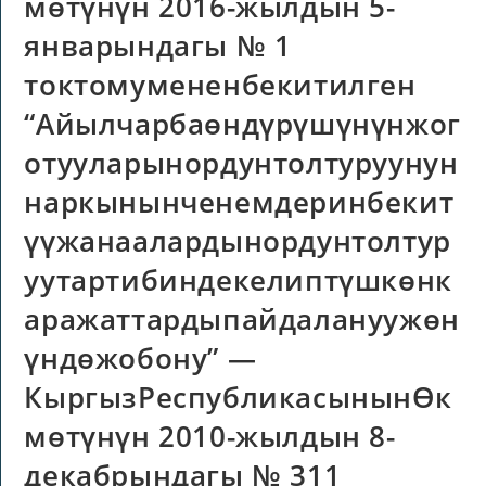
мөтүнүн 2016-жылдын 5-
январындагы № 1
токтомумененбекитилген
“Айылчарбаөндүрүшүнүнжог
отууларынордунтолтуруунун
наркынынченемдеринбекит
үүжанаалардынордунтолтур
уутартибиндекелиптүшкөнк
аражаттардыпайдалануужөн
үндөжобону” —
КыргызРеспубликасынынӨк
мөтүнүн 2010-жылдын 8-
декабрындагы № 311