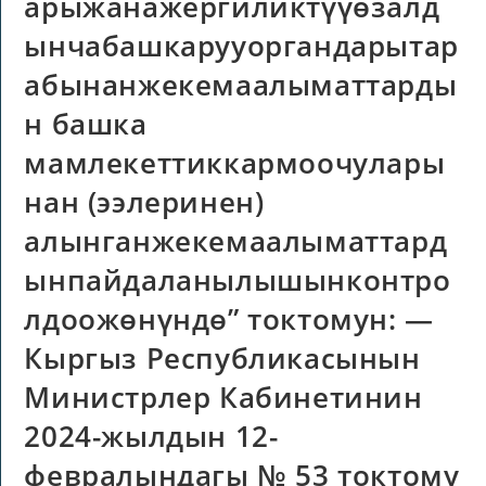
арыжанажергиликтүүөзалд
ынчабашкарууоргандарытар
абынанжекемаалыматтарды
н башка
мамлекеттиккармоочулары
нан (ээлеринен)
алынганжекемаалыматтард
ынпайдаланылышынконтро
лдоожөнүндө” токтомун: —
Кыргыз Республикасынын
Министрлер Кабинетинин
2024-жылдын 12-
февралындагы № 53 токтому