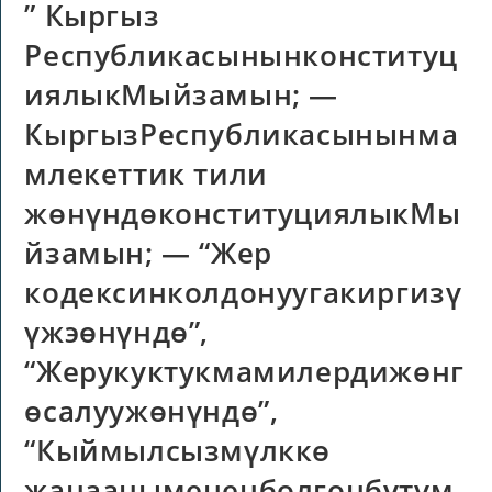
” Кыргыз
Республикасынынконституц
иялыкМыйзамын; —
КыргызРеспубликасынынма
млекеттик тили
жөнүндөконституциялыкМы
йзамын; — “Жер
кодексинколдонуугакиргизү
үжэөнүндө”,
“Жерукуктукмамилердижөнг
өсалуужөнүндө”,
“Кыймылсызмүлккө
жанаанымененболгонбүтүм