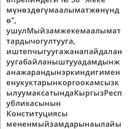
мүнөздөгүмаалыматжөнүнд
ө”,
ушулМыйзамжекемаалымат
тардычогултууга,
иштепчыгуугажанапайдалан
уугабайланыштууадамдынж
анажарандынэркиндигимен
енукуктарынкоргоокамсызк
ылуумаксатындаКыргызРесп
убликасынын
Конституциясы
мененмыйзамдарынаылайы