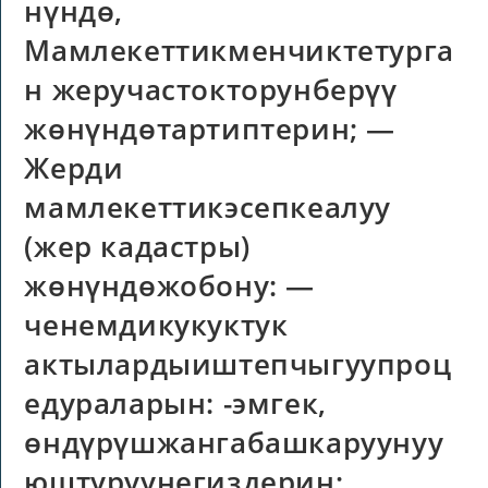
нүндө,
Мамлекеттикменчиктетурга
н жеручастокторунберүү
жөнүндөтартиптерин; —
Жерди
мамлекеттикэсепкеалуу
(жер кадастры)
жөнүндөжобону: —
ченемдикукуктук
актылардыиштепчыгуупроц
едураларын: -эмгек,
өндүрүшжангабашкаруунуу
юштуруунегиздерин: