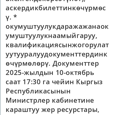
аскердикбилеттинкөчүрмөс
ү. *
окумуштуулукдаражажанаок
умуштуулукнаамыйгаруу,
квалификациясынжогорулат
уутууралуудокументтердинк
өчүрмөлөрү. Документтер
2025-жылдын 10-октябрь
саат 17:30 га чейин Кыргыз
Республикасынын
Министрлер кабинетине
караштуу жер ресурстары,