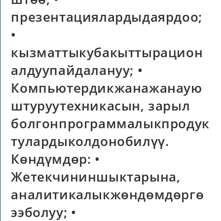
презентациялардыдаярдоо;
•
кызматтыкубакыттырацион
алдуупайдалануу; •
Компьютердикжанажанаую
штуруутехникасын, зарыл
болгонпрограммалыкпродук
тулардыколдонобилүү.
Көндүмдөр: •
Жетекчининшыктарына,
аналитикалыкжөндөмдөргө
ээболуу; •