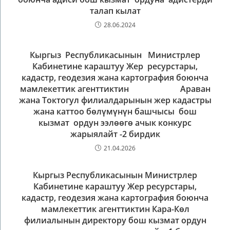
талап кылат
28.06.2024
Кыргыз Республикасынын Министрлер
Кабинетине караштуу Жер ресурстары,
кадастр, геодезия жана картография боюнча
мамлекеттик агенттиктин Араван
жана Токтогул филиалдарынын жер кадастры
жана каттоо бөлүмүнүн башчысы бош
кызмат ордун ээлөөгө ачык конкурс
жарыялайт -2 бирдик
21.04.2026
Кыргыз Республикасынын Министрлер
Кабинетине караштуу Жер ресурстары,
кадастр, геодезия жана картография боюнча
мамлекеттик агенттиктин Кара-Көл
филиалынын директору бош кызмат ордун