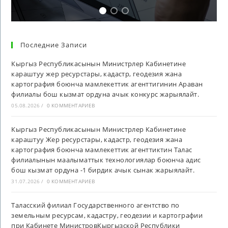
Последние Записи
Кыргыз Республикасынын Министрлер Кабинетине
караштуу жер ресурстары, кадастр, геодезия жана
картография боюнча мамлекеттик агенттигинин Араван
филиалы бош кызмат ордуна ачык конкурс жарыялайт.
05.08.2026
/
0 КОММЕНТАРИЕВ
Кыргыз Республикасынын Министрлер Кабинетине
караштуу Жер ресурстары, кадастр, геодезия жана
картография боюнча мамлекеттик агенттиктин Талас
филиалынын маалыматтык технологиялар боюнча адис
бош кызмат ордуна -1 бирдик ачык сынак жарыялайт.
31.07.2026
/
0 КОММЕНТАРИЕВ
Таласский филиал Государственного агентство по
земельным ресурсам, кадастру, геодезии и картографии
при Кабинете МинистровКыргызской Республики