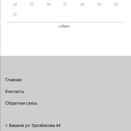
24
25
26
27
28
29
30
31
« Июл
Главная
Контакты
Обратная связь
г. Бишкек ул. Орозбекова 44