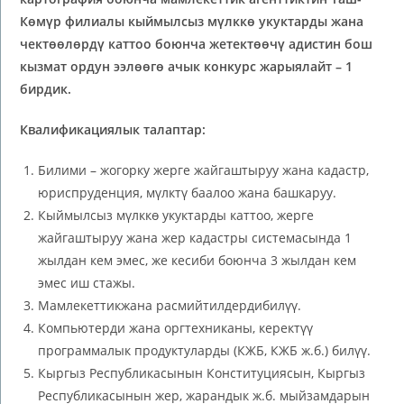
Көмүр филиалы кыймылсыз мүлккө укуктарды жана
чектөөлөрдү каттоо боюнча жетектөөчү адистин бош
кызмат ордун ээлөөгө ачык конкурс жарыялайт – 1
бирдик.
Квалификациялык
талаптар:
Билими – жогорку жерге жайгаштыруу жана кадастр,
юриспруденция, мүлктү баалоо жана башкаруу.
Кыймылсыз мүлккө укуктарды каттоо, жерге
жайгаштыруу жана жер кадастры системасында 1
жылдан кем эмес, же кесиби боюнча 3 жылдан кем
эмес иш стажы.
Мамлекеттикжана расмийтилдердибилүү.
Компьютерди жана оргтехниканы, керектүү
программалык продуктуларды (КЖБ, КЖБ ж.б.) билүү.
Кыргыз Республикасынын Конституциясын, Кыргыз
Республикасынын жер, жарандык ж.б. мыйзамдарын