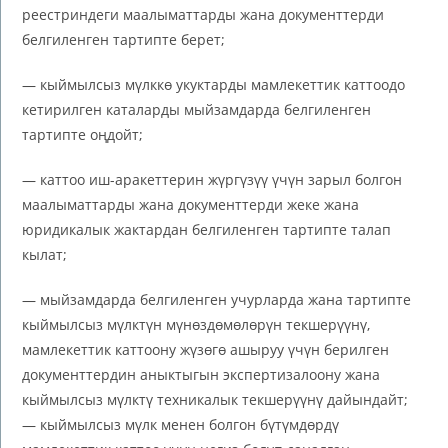
реестриндеги маалыматтарды жана документтерди
белгиленген тартипте берет;
— кыймылсыз мүлккө укуктарды мамлекеттик каттоодо
кетирилген каталарды мыйзамдарда белгиленген
тартипте оңдойт;
— каттоо иш-аракеттерин жүргүзүү үчүн зарыл болгон
маалыматтарды жана документтерди жеке жана
юридикалык жактардан белгиленген тартипте талап
кылат;
— мыйзамдарда белгиленген учурларда жана тартипте
кыймылсыз мүлктүн мүнөздөмөлөрүн текшерүүнү,
мамлекеттик каттоону жүзөгө ашыруу үчүн берилген
документтердин аныктыгын экспертизалоону жана
кыймылсыз мүлктү техникалык текшерүүнү дайындайт;
— кыймылсыз мүлк менен болгон бүтүмдөрдү