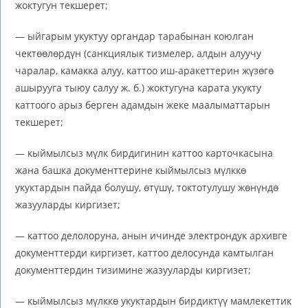
жоктугун текшерет;
— ыйгарым укуктуу органдар тарабынан коюлган
чектөөлөрдүн (санкциялык тизмелер, алдын алуучу
чаралар, камакка алуу, каттоо иш-аракеттерин жүзөгө
ашырууга тыюу салуу ж. б.) жоктугуна карата укукту
каттоого арыз берген адамдын жеке маалыматтарын
текшерет;
— кыймылсыз мүлк бирдигинин каттоо карточкасына
жана башка документтерине кыймылсыз мүлккө
укуктардын пайда болушу, өтүшү, токтотулушу жөнүндө
жазууларды киргизет;
— каттоо делолоруна, анын ичинде электрондук архивге
документтерди киргизет, каттоо делосунда камтылган
документтердин тизимине жазууларды киргизет;
— кыймылсыз мүлккө укуктардын бирдиктүү мамлекеттик