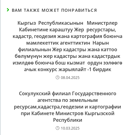
ВАМ ТАКЖЕ МОЖЕТ ПОНРАВИТЬСЯ
Кыргыз Республикасынын Министрлер
Кабинетине караштуу Жер ресурстары,
кадастр, геодезия жана картография боюнча
мамлекеттик агенттиктин Нарын
филиалынын Жер кадастры жана каттоо
бөлүмүнүн жер кадастры жана кадастрдык
изилдөө боюнча бош кызмат ордун ээлөөгө
ачык конкурс жарыялайт -1 бирдик
08.04.2025
Сокулукский филиал Государственного
агентства по земельным
ресурсам,кадастра,геодезии и картографии
при Кабинете Министров Кыргызской
Республики
10.03.2025