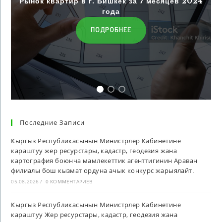
Рынок квартир в г. Бишкек за 7 месяцев 2024
года
ПОДРОБНЕЕ
Последние Записи
Кыргыз Республикасынын Министрлер Кабинетине
караштуу жер ресурстары, кадастр, геодезия жана
картография боюнча мамлекеттик агенттигинин Араван
филиалы бош кызмат ордуна ачык конкурс жарыялайт.
05.08.2026
/
0 КОММЕНТАРИЕВ
Кыргыз Республикасынын Министрлер Кабинетине
караштуу Жер ресурстары, кадастр, геодезия жана