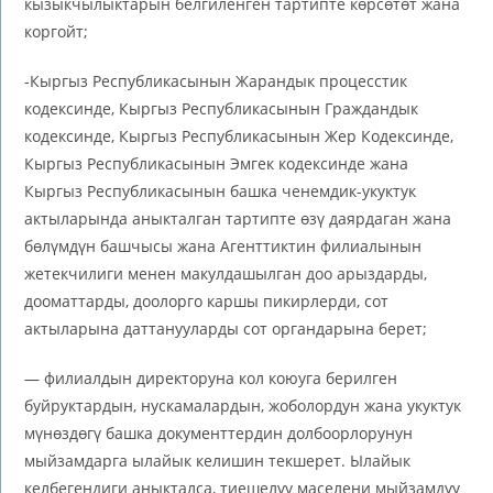
кызыкчылыктарын белгиленген тартипте көрсөтөт жана
коргойт;
-Кыргыз Республикасынын Жарандык процесстик
кодексинде, Кыргыз Республикасынын Граждандык
кодексинде, Кыргыз Республикасынын Жер Кодексинде,
Кыргыз Республикасынын Эмгек кодексинде жана
Кыргыз Республикасынын башка ченемдик-укуктук
актыларында аныкталган тартипте өзү даярдаган жана
бөлүмдүн башчысы жана Агенттиктин филиалынын
жетекчилиги менен макулдашылган доо арыздарды,
дооматтарды, доолорго каршы пикирлерди, сот
актыларына даттанууларды сот органдарына берет;
— филиалдын директоруна кол коюуга берилген
буйруктардын, нускамалардын, жоболордун жана укуктук
мүнөздөгү башка документтердин долбоорлорунун
мыйзамдарга ылайык келишин текшерет. Ылайык
келбегендиги аныкталса, тиешелүү маселени мыйзамдуу