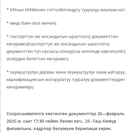
* КРнын ИИМинен соттолбогондугу тууралуу маалым кат;
* өмүр баян (кол менен);
* паспорттун же инсандыгын ырастоочу документтин
көчүрмөсү(паспорттун же инсандыгын ырастоочу
документтин түп нускасы конкурска келгенде көрсөтүлөт);
аскердик билеттин көчүрмөсү.
* окумуштуулук даража жана окумуштуулук наам ыйгаруу,
квалификациясын жогорулатуу тууралуу документтердин
көчүрмөлөрү.
Скоросшивателге
көктөлгөн документтер
26
—
февраль
202
5
-ж. саат 17:30 чейин Ленин көч., 25
-Таш-Көмүр
филиалына, кадрлар бөлүмүнө
берилиши керек.