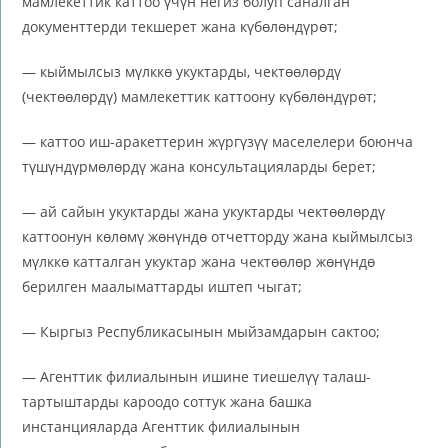
мамлекеттик каттоо үчүн негиз болуп саналган
документтерди текшерет жана күбөлөндүрөт;
— кыймылсыз мүлккө укуктарды, чектөөлөрдү
(чектөөлөрдү) мамлекеттик каттоону күбөлөндүрөт;
— каттоо иш-аракеттерин жүргүзүү маселелери боюнча
түшүндүрмөлөрдү жана консультацияларды берет;
— ай сайын укуктарды жана укуктарды чектөөлөрдү
каттоонун көлөмү жөнүндө отчетторду жана кыймылсыз
мүлккө катталган укуктар жана чектөөлөр жөнүндө
берилген маалыматтарды иштеп чыгат;
— Кыргыз Республикасынын мыйзамдарын сактоо;
— Агенттик филиалынын ишине тиешелүү талаш-
тартыштарды кароодо соттук жана башка
инстанцияларда Агенттик филиалынын