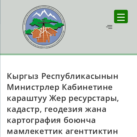
Кыргыз Республикасынын
Министрлер Кабинетине
караштуу Жер ресурстары,
кадастр, геодезия жана
картография боюнча
мамлекеттик агенттиктин