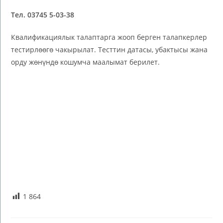
Тел. 03745
5-03-38
Квалификациялык талаптарга жооп берген талапкерлер
тестирлөөгө чакырылат. Тесттин датасы, убактысы жана
орду жөнүндө кошумча маалымат берилет.
1 864