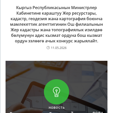
Кыргыз Республикасынын Министрлер
Кабинетине караштуу Жер ресурстары,
кадастр, геодезия жана картография боюнча
мамлекеттик агенттигинин Ош филиалынын
Жер кадастры жана топографиялык изилдөө
бөлүмүнүн адис кызмат ордуна бош кызмат
ордун ээлөөгө ачык конкурс жарыялайт.
11.05.2026
НОВОСТЬ