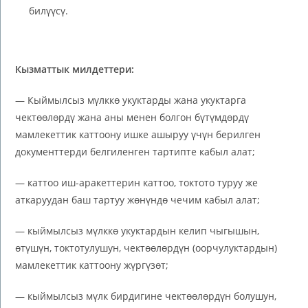
билүүсү.
Кызматтык
милдеттери:
— Кыймылсыз мүлккө укуктарды жана укуктарга
чектөөлөрдү жана аны менен болгон бүтүмдөрдү
мамлекеттик каттоону ишке ашыруу үчүн берилген
документтерди белгиленген тартипте кабыл алат;
— каттоо иш-аракеттерин каттоо, токтото туруу же
аткаруудан баш тартуу жөнүндө чечим кабыл алат;
— кыймылсыз мүлккө укуктардын келип чыгышын,
өтүшүн, токтотулушун, чектөөлөрдүн (оорчулуктардын)
мамлекеттик каттоону жүргүзөт;
— кыймылсыз мүлк бирдигине чектөөлөрдүн болушун,