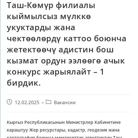
Таш-Көмүр филиалы
кыймылсыз мүлккө
укуктарды жана
чектөөлөрдү каттоо боюнча
жетектөөчү адистин бош
кызмат ордун ээлөөгө ачык
конкурс жарыялайт – 1
бирдик.
12.02.2025
Вакансии
Кыргыз Республикасынын
М
инистрлер
К
абинетине
караштуу
Ж
ер ресурстары,
к
адастр, геодезия жана
картография боюнча мамлекеттик агентти
кт
ин Таш-