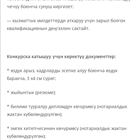
чечүү боюнча сунуш киргизет;
— кызматтык милдеттерди аткаруу үчүн зарыл болгон
квалификациянын деңгээлин сактайт.
Конкурска
катышуу үчүн керектүү документтер:
* өздүк арыз, кадрларды эсепке алуу боюнча өздүк
баракча, 3 х4 см сүрөт;
* жыйынтык (резюме);
* билими тууралуу дипломдун көчүрмөсү (нотариалдык
жактан күбөлөндүрүлгөн);
* эмгек китепчесинин көчүрмөсү (нотариалдык жактан
күбөлөндүрүлгөн);