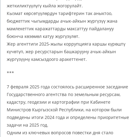
жеткиликтүүлүгү кыйла жогорулайт.
Кызмат көрсөтүүлөрдүн тарифтерин так аныктоо,
бюджеттик чыгымдарды ачык-айкын жүргүзүү жана
мамлекеттик каражаттарды максаттуу пайдалануу
боюнча көзөмөл катуу жүргүзүлөт.
Жер агенттиги 2025-жылы коррупцияга каршы күрөштү
күчөтүп, жер ресурстарын башкарууну ачык-айкын
жүргүзүүнү камсыздоого аракеттенет.
***
7 февраля 2025 года состоялось расширенное заседание
Государственного агентства по земельным ресурсам,
кадастру, геодезии и картографии при Кабинете
Министров Кыргызской Республики, на котором были
подведены итоги 2024 года и определены приоритетные
задачи на 2025 год.
Одним из ключевых вопросов повестки дня стало