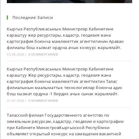
Последние Записи
Кыргыз Республикасынын Министрлер Кабинетине
караштуу жер ресурстары, кадастр, геодезия жана
картография боюнча мамлекеттик агенттигинин Араван
филиалы бош кызмат ордуна ачык конкурс жарыялайт.
05.08.2026
/
0 КОММЕНТАРИЕВ
Кыргыз Республикасынын Министрлер Кабинетине
караштуу Жер ресурстары, кадастр, геодезия жана
картография боюнча мамлекеттик агенттиктин Талас
филиалынын маалыматтык технологиялар боюнча адис
бош кызмат ордуна -1 бирдик ачык сынак жарыялайт.
31.07.2026
/
0 КОММЕНТАРИЕВ
Таласский филиал Государственного агентство по
земельным ресурсам, кадастру, геодезии и картографии
при Кабинете МинистровКыргызской Республики
объявляет открытый конкурс на замещение вакантной