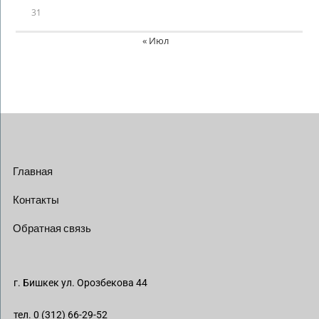
31
« Июл
Главная
Контакты
Обратная связь
г. Бишкек ул. Орозбекова 44
тел. 0 (312) 66-29-52