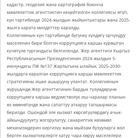
кадастр, геодезия жана картография боюнча
мамлекеттик агенттиктин кеңейтилген коллегиясы өтүп,
күн тартибинде 2024-жылдын жыйынтыктары жана 2025-
жылга карата милдеттер каралды.
Коллегиянын күн тартибинде бүгүнкү күндөгү орчундуу
маселенин бири болгон коррупцияга каршы күрөштүн
күчөтүлө тургандыгы белгиленди. Жер агенттиги Кыргыз
Республикасынын Президентинин 2024-жылдын 5-
июнундагы ПЖ №137 Жарлыгына ылайык, 2025-2030-
жылдарга каралган коррупцияга каршы мамлекеттик
стратегияны ишке ашырууну улантат. Коллегиянын
жүрүшүндө Жер агенттигинин бардык түзүмдөрүнө
коррупцияга каршы ведомстволук иш-чаралар планын
өз мөөнөтүндө жана сапаттуу аткаруу тапшырмасы
берилди. Ошондой эле кызмат көрсөтүүлөрдөгү ачык-
айкындуулукту жогорулатуу, санариптик көзөмөл
механизмдерин киргизүү жана мыйзам бузууларга жол
берген кызматкерлерге катуу чара көрүү маселелери