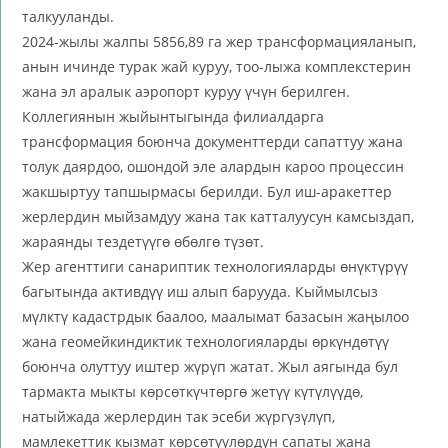
талкууланды.
2024-жылы жалпы 5856,89 га жер трансформацияланып,
анын ичинде турак жай куруу, тоо-лыжа комплекстерин
жана эл аралык аэропорт куруу үчүн берилген.
Коллегиянын жыйынтыгында филиалдарга
трансформация боюнча документтерди сапаттуу жана
толук даярдоо, ошондой эле алардын кароо процессин
жакшыртуу тапшырмасы берилди. Бул иш-аракеттер
жерлердин мыйзамдуу жана так катталуусун камсыздап,
жараянды тездетүүгө өбөлгө түзөт.
Жер агенттиги санариптик технологияларды өнүктүрүү
багытында активдүү иш алып барууда. Кыймылсыз
мүлктү кадастрдык баалоо, маалымат базасын жаңылоо
жана геомейкиндиктик технологияларды өркүндөтүү
боюнча олуттуу иштер жүрүп жатат. Жыл аягында бул
тармакта мыкты көрсөткүчтөргө жетүү күтүлүүдө,
натыйжада жерлердин так эсеби жүргүзүлүп,
мамлекеттик кызмат көрсөтүүлөрдүн сапаты жана