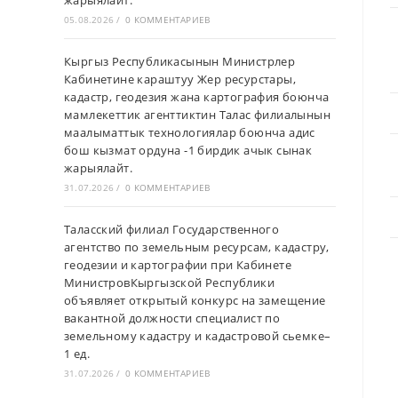
жарыялайт.
05.08.2026
/
0 КОММЕНТАРИЕВ
Кыргыз Республикасынын Министрлер
Кабинетине караштуу Жер ресурстары,
кадастр, геодезия жана картография боюнча
мамлекеттик агенттиктин Талас филиалынын
маалыматтык технологиялар боюнча адис
бош кызмат ордуна -1 бирдик ачык сынак
жарыялайт.
31.07.2026
/
0 КОММЕНТАРИЕВ
Таласский филиал Государственного
агентство по земельным ресурсам, кадастру,
геодезии и картографии при Кабинете
МинистровКыргызской Республики
объявляет открытый конкурс на замещение
вакантной должности специалист по
земельному кадастру и кадастровой сьемке–
1 ед.
31.07.2026
/
0 КОММЕНТАРИЕВ