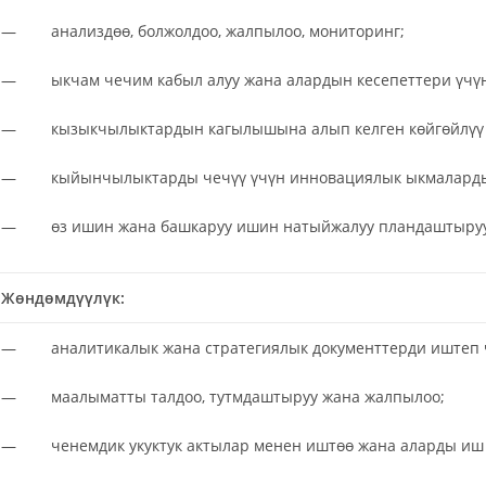
— анализдөө, болжолдоо, жалпылоо, мониторинг;
— ыкчам чечим кабыл алуу жана алардын кесепеттери үчүн
— кызыкчылыктардын кагылышына алып келген көйгөйлүү кы
— кыйынчылыктарды чечүү үчүн инновациялык ыкмаларды к
— өз ишин жана башкаруу ишин натыйжалуу пландаштыруу
Жөндөмдүүлүк:
— аналитикалык жана стратегиялык документтерди иштеп 
— маалыматты талдоо, тутмдаштыруу жана жалпылоо;
— ченемдик укуктук актылар менен иштөө жана аларды иш