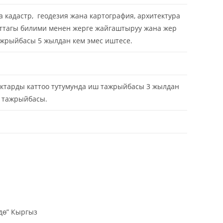
кадастр, геодезия жана картография, архитектура
ыттагы билими менен жерге жайгаштыруу жана жер
ажрыйбасы 5 жылдан кем эмес иштесе.
уктарды каттоо тутумунда иш тажрыйбасы 3 жылдан
ш тажрыйбасы.
ө” Кыргыз