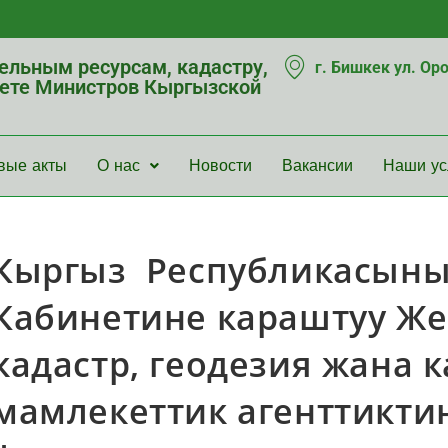
мельным ресурсам, кадастру,
г. Бишкек ул. Ор
нете Министров Кыргызской
вые акты
О нас
Новости
Вакансии
Наши ус
Кыргыз Республикасын
Кабинетине караштуу Же
кадастр, геодезия жана 
мамлекеттик агенттикт