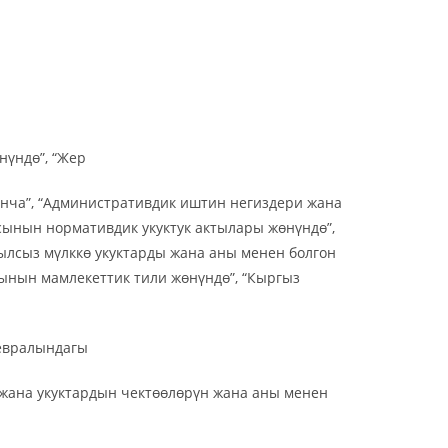
үндө”, “Жер
юнча”, “Административдик иштин негиздери жана
сынын нормативдик укуктук актылары жөнүндө”,
лсыз мүлккө укуктарды жана аны менен болгон
сынын мамлекеттик тили жөнүндө”, “Кыргыз
евралындагы
 жана укуктардын чектөөлөрүн жана аны менен