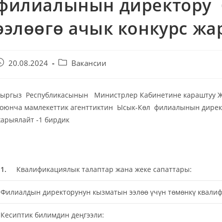
филиалынын директору 
ээлөөгө ачык конкурс жа
20.08.2024
Вакансии
ыргыз Республикасынын Министрлер Кабинетине караштуу Жер
оюнча мамлекеттик агенттиктин Ысык-Көл филиалынын директ
арыялайт -1 бирдик
1.
Квалификациялык талаптар жана жеке сапаттары:
Филиалдын директорунун кызматын ээлөө үчүн төмөнкү квалиф
Кесиптик билимдин деңгээли: