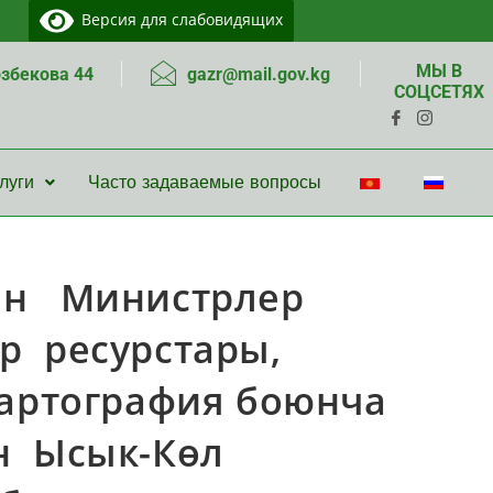
Версия для слабовидящих
МЫ В
озбекова 44
gazr@mail.gov.kg
СОЦСЕТЯХ
луги
Часто задаваемые вопросы
ын Министрлер
р ресурстары,
картография боюнча
ин Ысык-Көл