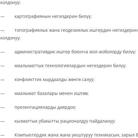
колдонуу;
— картографиянын негиздерин билүү;
— топографиялык жана геодезиялык иштердин негиздерин б
колдонуу;
— административдик иштер боюнча жол-жоболорду билүү;
— маалыматтык технологиялардын негиздерин билүү;
— конфликттик кырдаалды жөнгө салуу;
— маалымат базалары менен иштөө;
— презентацияларды даярдоо;
— кызматтык убакытты рационалдуу пайдалануу;
— Компьютердик жана жана уюштуруу техникасын, зарыл бол