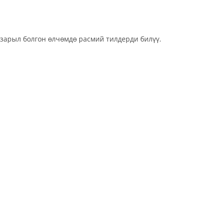
арыл болгон өлчөмдө расмий тилдерди билүү.