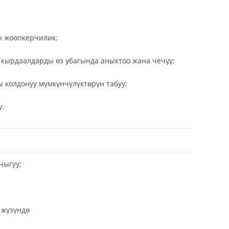
 жоопкерчилик;
рдаалдарды өз убагында аныктоо жана чечүү;
олдонуу мүмкүнчүлүктөрүн табуу;
.
чыгуу;
 жүзүндө