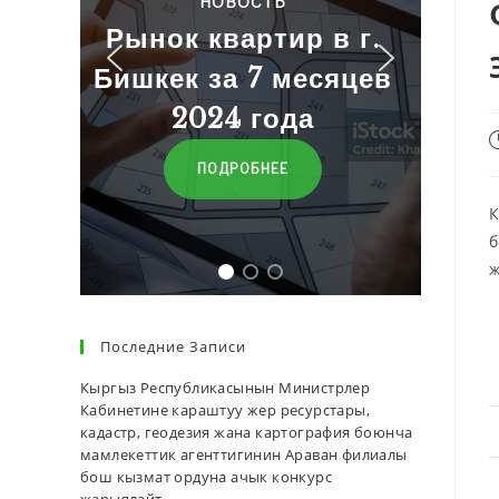
Баалар
в г.
сяцев
ПЕРЕЙТИ
К
б
ж
Последние Записи
Кыргыз Республикасынын Министрлер
Кабинетине караштуу жер ресурстары,
кадастр, геодезия жана картография боюнча
мамлекеттик агенттигинин Араван филиалы
бош кызмат ордуна ачык конкурс