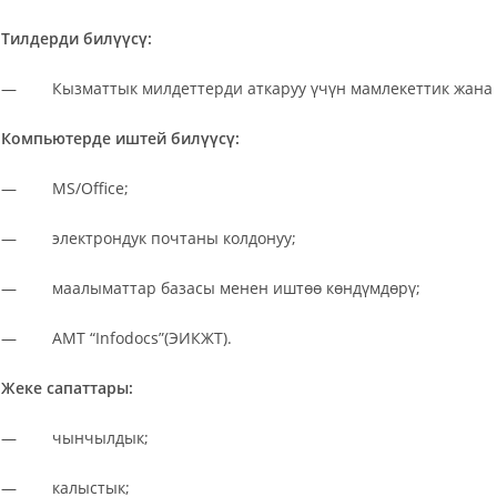
Тилдерди билүүсү:
— Кызматтык милдеттерди аткаруу үчүн мамлекеттик жана з
Компьютерде иштей билүүсү:
— MS/Office;
— электрондук почтаны колдонуу;
— маалыматтар базасы менен иштөө көндүмдөрү;
— АМТ “Infodocs”(ЭИКЖТ).
Жеке сапаттары:
— чынчылдык;
— калыстык;