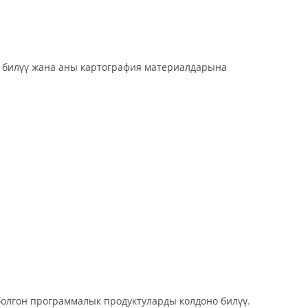
илүү жана аны картография материалдарына
гон программалык продуктуларды колдоно билүү.