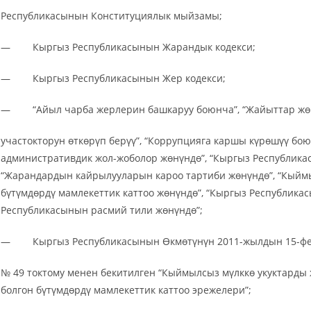
Республикасынын Конституциялык мыйзамы;
— Кыргыз Республикасынын Жарандык кодекси;
— Кыргыз Республикасынын Жер кодекси;
— “Айыл чарба жерлерин башкаруу боюнча”, “Жайыттар жөн
участокторун өткөрүп берүү”, “Коррупцияга каршы күрөшүү бо
административдик жол-жоболор жөнүндө”, “Кыргыз Республика
“Жарандардын кайрылууларын кароо тартиби жөнүндө”, “Кыймы
бүтүмдөрдү мамлекеттик каттоо жөнүндө”, “Кыргыз Республика
Республикасынын расмий тили жөнүндө”;
— Кыргыз Республикасынын Өкмөтүнүн 2011-жылдын 15-ф
№ 49 токтому менен бекитилген “Кыймылсыз мүлккө укуктарды
болгон бүтүмдөрдү мамлекеттик каттоо эрежелери”;