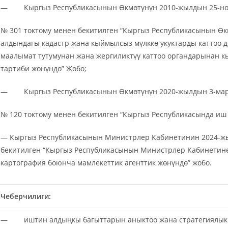
— Кыргыз Республикасынын Өкмөтүнүн 2010-жылдын 25-н
№ 301 токтому менен бекитилген “Кыргыз Республикасынын Өк
алдындагы кадастр жана кыймылсыз мүлккө укуктарды каттоо 
маалымат тутумунан жана жергиликтүү каттоо органдарынан 
тартиби жөнүндө” Жобо;
— Кыргыз Республикасынын Өкмөтүнүн 2020-жылдын 3-ма
№ 120 токтому менен бекитилген “Кыргыз Республикасында иш 
— Кыргыз Республикасынын Министрлер Кабинетинин 2024-ж
бекитилген “Кыргыз Республикасынын Министрлер Кабинетине 
картография боюнча мамлекеттик агенттик жөнүндө” жобо.
Чеберчилиги:
— иштин алдыңкы багыттарын аныктоо жана стратегиялык 