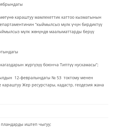
оябрындагы
мөтүнө караштуу мамлекеттик каттоо кызматынын
департаментинин “кыймылсыз мүлк үчүн бирдиктүү
кыймылсыз мүлк жөнүндө маалыматтарды берүү
ртындагы
кагаздарын жүргүзүү боюнча Типтүү нускамасы”;
ылдын 12-февралындагы № 53 токтому менен
караштуу Жер ресурстары, кадастр, геодезия жана
пландарды иштеп чыгуу;