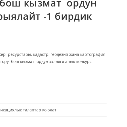
бош кызмат ордун
рыялайт -1 бирдик
 ресурстары, кадастр, геодезия жана картография
ору бош кызмат ордун ээлөөгө ачык конкурс
икациялык талаптар коюлат: