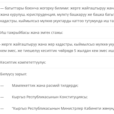
— багыттары боюнча жогорку билими: жерге жайгаштыруу жана 
жана курулуш, юриспруденция, мүлктү башкаруу же башка баг
кадастры, кыймылсыз мүлккө укуктарды каттоо тутумунда иш т
Иш тажрыйбасы жана эмгек стажы:
-жерге жайгаштыруу жана жер кадастры, кыймылсыз мүлккө ук
кем эмес, же тиешелүү кесиптик чөйрөдө 5 жылдан кем эмес и
Кесиптик компететтүүлүк:
Билүүсү зарыл:
— Мамлекеттик жана расмий тилдерди;
— Кыргыз Республикасынын Конституциясы;
— “Кыргыз Республикасынын Министрлер Кабинети жөнүнд