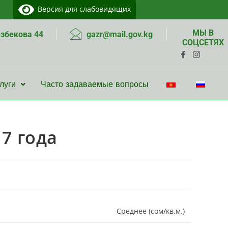
Версия для слабовидящих
МЫ В
озбекова 44
gazr@mail.gov.kg
СОЦСЕТЯХ
луги
Часто задаваемые вопросы
7 года
Среднее (сом/кв.м.)