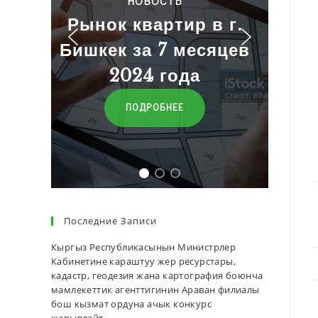
Баалар
р в г.
месяцев
ПЕРЕЙТИ
да
Последние Записи
Кыргыз Республикасынын Министрлер
Кабинетине караштуу жер ресурстары,
кадастр, геодезия жана картография боюнча
мамлекеттик агенттигинин Араван филиалы
бош кызмат ордуна ачык конкурс