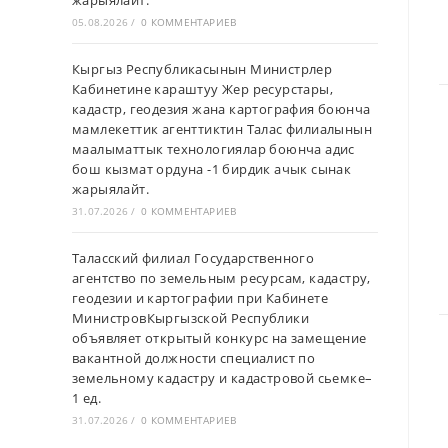
жарыялайт.
05.08.2026
/
0 КОММЕНТАРИЕВ
Кыргыз Республикасынын Министрлер
Кабинетине караштуу Жер ресурстары,
кадастр, геодезия жана картография боюнча
мамлекеттик агенттиктин Талас филиалынын
маалыматтык технологиялар боюнча адис
бош кызмат ордуна -1 бирдик ачык сынак
жарыялайт.
31.07.2026
/
0 КОММЕНТАРИЕВ
Таласский филиал Государственного
агентство по земельным ресурсам, кадастру,
геодезии и картографии при Кабинете
МинистровКыргызской Республики
объявляет открытый конкурс на замещение
вакантной должности специалист по
земельному кадастру и кадастровой сьемке–
1 ед.
31.07.2026
/
0 КОММЕНТАРИЕВ