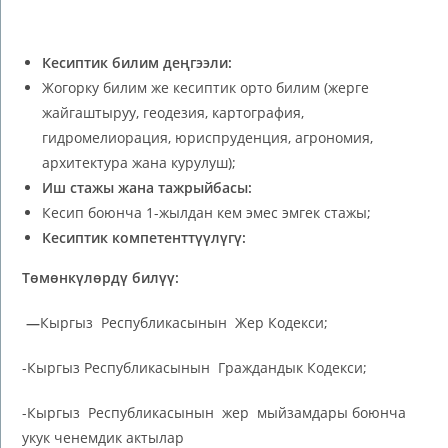
Кесиптик билим деңгээли:
Жогорку билим же кесиптик орто билим (жерге
жайгаштыруу, геодезия, картография,
гидромелиорация, юриспруденция, агрономия,
архитектура жана курулуш);
Иш стажы жана тажрыйбасы:
Кесип боюнча 1-жылдан кем эмес эмгек стажы;
Кесиптик компетенттүүлүгү:
Төмөнкүлөрдү билүү:
—
Кыргыз Республикасынын Жер Кодекси;
-Кыргыз Республикасынын Граждандык Кодекси;
-Кыргыз Республикасынын жер мыйзамдары боюнча
укук ченемдик актылар