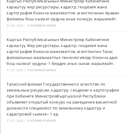
Кыргыз Республикасынын Министрлер Кабинетине
караштуу жер ресурстары, кадастр, геодезия жана
картография боюнча мамлекеттик агенттигинин Араван
филиалы бош кызмат ордуна ачык конкурс жарыялайт.
05.08.2026
/
0 КОММЕНТАРИЕВ
Кыргыз Республикасынын Министрлер Кабинетине
караштуу Жер ресурстары, кадастр, геодезия жана
картография боюнча мамлекеттик агенттиктин Талас
филиалынын маалыматтык технологиялар боюнча адис
бош кызмат ордуна -1 бирдик ачык сынак жарыялайт.
31.07.2026
/
0 КОММЕНТАРИЕВ
Таласский филиал Государственного агентство по
земельным ресурсам, кадастру, геодезии и картографии
при Кабинете МинистровКыргызской Республики
объявляет открытый конкурс на замещение вакантной
должности специалист по земельному кадастру и
кадастровой сьемке– 1 ед.
31.07.2026
/
0 КОММЕНТАРИЕВ