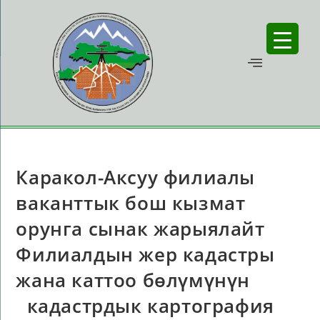
Каракол-Аксуу филиалы
ваканттык бош кызмат
орунга сынак жарыялайт
Филиалдын жер кадастры
жана каттоо бөлүмүнүн
кадастрдык картография