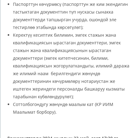
Паспорттун көчүрмөсү (паспорттун же ким экендигин
тастыктаган документтин түп нускасы сынакка
документтерди тапшырган учурда, ошондой эле
тестирлөө этабында көрсөтүлөт);
Керектүү кесиптик билимин, эмгек стажын жана
квалификациясын ырастаган документтери, эмгек
стажын жана квалификациясынын ырастаган
документтери (эмгек китепчесинин, билими,
квалификациясын жогорулаткандыгы, илимий даража
же илимий наам берилгендиги жөнүндө
документтеринин көчүрмөлөрү нотариустан же
иштеген жериндеги персоналды башкаруу кызматы
тарабынан күбөлөндүрүлөт);
Соттолбогондугу жөнүндө маалым кат (КР ИИМ
Маалымат борбору).