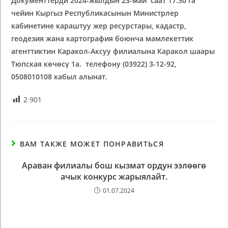
Документтерди 2024-жылдын 23-май саат 17:30 га
чейин Кыргыз Республикасынын Министрлер
кабинетине караштуу жер ресурстары, кадастр,
геодезия жана картография боюнча мамлекеттик
агенттиктин Каракол-Аксуу филиалына Каракол шаары
Тюпская көчөсү 1а. телефону (03922) 3-12-92,
0508010108 кабыл алынат.
2 901
ВАМ ТАКЖЕ МОЖЕТ ПОНРАВИТЬСЯ
Араван филиалы бош кызмат ордун ээлөөгө
ачык конкурс жарыялайт.
01.07.2024