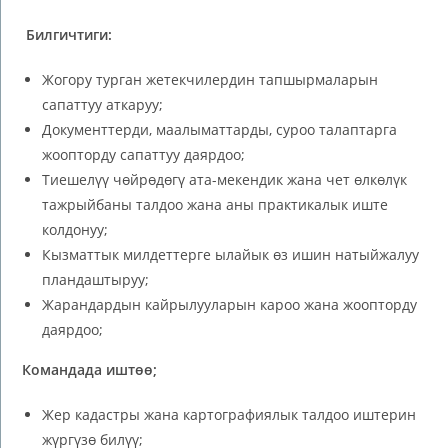
Билгичтиги:
Жогору турган жетекчилердин тапшырмаларын
сапаттуу аткаруу;
Документтерди, маалыматтарды, суроо талаптарга
жоопторду сапаттуу даярдоо;
Тиешелүү чөйрөдөгү ата-мекендик жана чет өлкөлүк
тажрыйбаны талдоо жана аны практикалык иште
колдонуу;
Кызматтык милдеттерге ылайык өз ишин натыйжалуу
пландаштыруу;
Жарандардын кайрылууларын кароо жана жоопторду
даярдоо;
Командада иштөө;
Жер кадастры жана картографиялык талдоо иштерин
жүргүзө билүү;