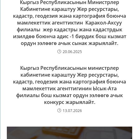
Кыргыз Республикасынын Министрлер
Кабинетине караштуу Жер ресурстары,
кадастр, геодезия жана картография боюнча
мамлекеттик агенттиктин Каракол-Аксуу
филиалы жер кадастры жана кадастрдык
изилдөө боюнча адис -1 бирдик бош кызмат
ордун ээлөөгө ачык сынак жарыялайт.
20.06.2025
Кыргыз Республикасынын министрлер
кабинетине караштуу Жер ресурстары,
кадастр, геодезия жана картография боюнча
мамлекеттик агенттигинин Ысык-Ата
филиалы бош кызмат ордун ээлөөгө ачык
конкурс жарыялайт.
13.07.2026