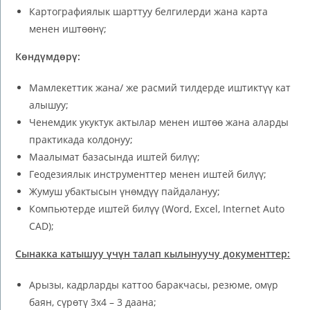
Картографиялык шарттуу белгилерди жана карта
менен иштөөнү;
Көндүмдөрү:
Мамлекеттик жана/ же расмий тилдерде иштиктүү кат
алышуу;
Ченемдик укуктук актылар менен иштөө жана аларды
практикада колдонуу;
Маалымат базасында иштей билүү;
Геодезиялык инструменттер менен иштей билүү;
Жумуш убактысын үнөмдүү пайдалануу;
Компьютерде иштей билүү (Word, Exсel, Internet Auto
CAD);
Сынакка катышуу үчүн талап кылынуучу документтер:
Арызы, кадрларды каттоо баракчасы, резюме, омүр
баян, сүрөтү 3х4 – 3 даана;