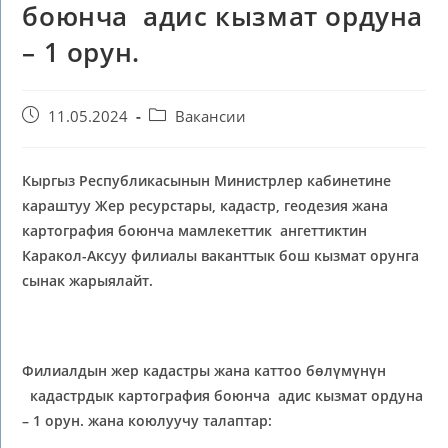
боюнча адис кызмат ордуна
– 1 орун.
11.05.2024
Вакансии
Кыргыз Республикасынын Министрлер кабинетине
караштуу Жер ресурстары, кадастр, геодезия жана
картография боюнча мамлекеттик ангеттиктин
Каракол-Аксуу филиалы ваканттык бош кызмат орунга
сынак жарыялайт.
Филиалдын жер кадастры жана каттоо бөлүмүнүн
кадастрдык картография боюнча адис кызмат ордуна
– 1 орун. жана коюлуучу талаптар: