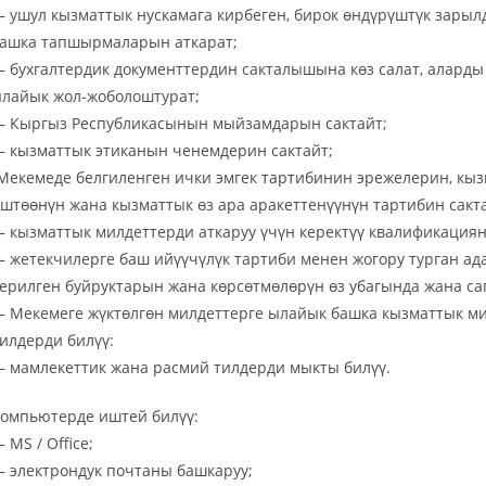
 ушул кызматтык нускамага кирбеген, бирок өндүрүштүк зары
ашка тапшырмаларын аткарат;
 бухгалтердик документтердин сакталышына көз салат, аларды 
лайык жол-жоболоштурат;
 Кыргыз Республикасынын мыйзамдарын сактайт;
 кызматтык этиканын ченемдерин сактайт;
Мекемеде белгиленген ички эмгек тартибинин эрежелерин, кы
штөөнүн жана кызматтык өз ара аракеттенүүнүн тартибин сакт
 кызматтык милдеттерди аткаруу үчүн керектүү квалификациян
 жетекчилерге баш ийүүчүлүк тартиби менен жогору турган а
ерилген буйруктарын жана көрсөтмөлөрүн өз убагында жана сап
 Мекемеге жүктөлгөн милдеттерге ылайык башка кызматтык ми
илдерди билүү:
 мамлекеттик жана расмий тилдерди мыкты билүү.
омпьютерде иштей билүү:
 MS / Office;
 электрондук почтаны башкаруу;