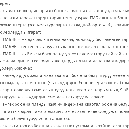
ерет;
 кызматкерлердин арызы боюнча эмгек акысы жөнүндө маалым
 негизги каражаттарды кириштеген учурда ТМБ алынган башт
окументтерге (эсеп-фактураларга, накладнойлорго ж. б.) ылай
омерлерди ыйгарат;
 ТМБНЫН жылдырылышында накладнойлорду белгиленген тарт
 ТМБНЫ эсептен чыгаруу актыларын эсепке алат жана контрол
 ТМБНЫН кыймылы боюнча жүгүртүү ведомостторун ай сайын т
 филиалдын иш көлөмүн календардык жылга жана кварталдар 
үрлөрү боюнча);
 календардык жылга жана квартал боюнча бөлүштүрүү менен ж
ыгымдардын сметасын (чыгымдардын беренелери боюнча) пла
 сарптоолордун сметасын түзүү жана квартал, жарым жыл, 9 а
ткарууга чыгымдардын сметасын аткарууну талдоо;
 эмгек боюнча планды жыл ичинде жана квартал боюнча бөлүш
 штаттык ырааттамага ылайык, эмгек акы төлөө фондун, ошон
оюнча бөлүштүрүү менен аныктоо;
 эмгекти коргоо боюнча кызматтык нускамага ылайык талаптар