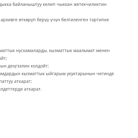
лдыкка байланыштуу келип чыккан жетекчиликтин
архивге өткөрүп берүү үчүн белгиленген тартипке
зматтык нускамаларды, кызматтык маалымат менен
айт;
ын деңгээлин колдойт;
дамдардын кызматтык ыйгарым укуктарынын чегинде
аттуу аткарат;
лдеттерди аткарат.