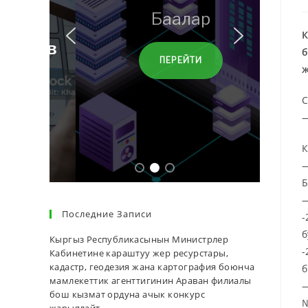
Баалар
К
б
ПЕРЕЙТИ
ж
С
—
К
—
Б
—
Последние Записи
-
б
Кыргыз Республикасынын Министрлер
-
Кабинетине караштуу жер ресурстары,
кадастр, геодезия жана картография боюнча
б
мамлекеттик агенттигинин Араван филиалы
—
бош кызмат ордуна ачык конкурс
№