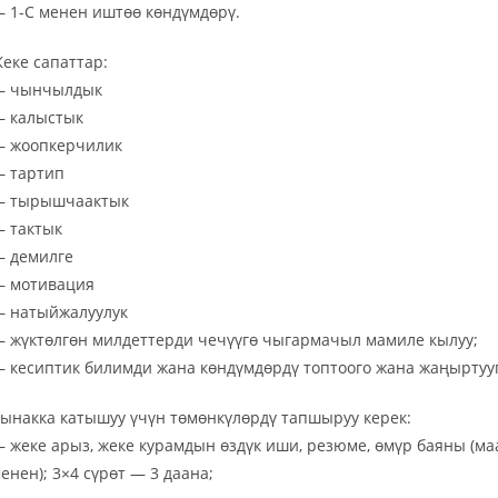
 1-С менен иштөө көндүмдөрү.
еке сапаттар:
— чынчылдык
 калыстык
 жоопкерчилик
 тартип
 тырышчаактык
 тактык
 демилге
 мотивация
 натыйжалуулук
 жүктөлгөн милдеттерди чечүүгө чыгармачыл мамиле кылуу;
 кесиптик билимди жана көндүмдөрдү топтоого жана жаңыртууг
ынакка катышуу үчүн төмөнкүлөрдү тапшыруу керек:
 жеке арыз, жеке курамдын өздүк иши, резюме, өмүр баяны (маа
енен); 3×4 сүрөт — 3 даана;