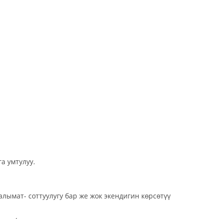
а умтулуу.
лымат- соттуулугу бар же жок экендигин көрсөтүү