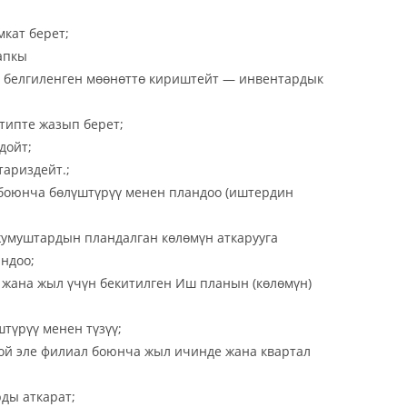
кат берет;
апкы
ык белгиленген мөөнөттө кириштейт — инвентардык
ипте жазып берет;
дойт;
ариздейт.;
боюнча бөлүштүрүү менен пландоо (иштердин
умуштардын пландалган көлөмүн аткарууга
ндоо;
й жана жыл үчүн бекитилген Иш планын (көлөмүн)
түрүү менен түзүү;
дой эле филиал боюнча жыл ичинде жана квартал
ды аткарат;