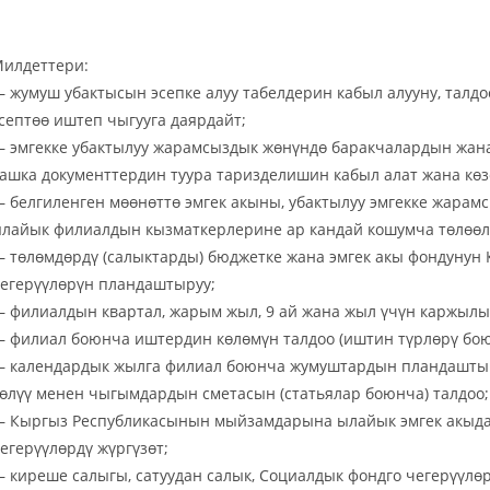
илдеттери:
 жумуш убактысын эсепке алуу табелдерин кабыл алууну, талд
септөө иштеп чыгууга даярдайт;
 эмгекке убактылуу жарамсыздык жөнүндө баракчалардын жана
ашка документтердин туура таризделишин кабыл алат жана көз
 белгиленген мөөнөттө эмгек акыны, убактылуу эмгекке жарам
лайык филиалдын кызматкерлерине ар кандай кошумча төлөөлө
 төлөмдөрдү (салыктарды) бюджетке жана эмгек акы фондунун
егерүүлөрүн пландаштыруу;
 филиалдын квартал, жарым жыл, 9 ай жана жыл үчүн каржылык
 филиал боюнча иштердин көлөмүн талдоо (иштин түрлөрү бою
 календардык жылга филиал боюнча жумуштардын пландаштыр
өлүү менен чыгымдардын сметасын (статьялар боюнча) талдоо;
 Кыргыз Республикасынын мыйзамдарына ылайык эмгек акыда
егерүүлөрдү жүргүзөт;
 киреше салыгы, сатуудан салык, Социалдык фондго чегерүүлөр