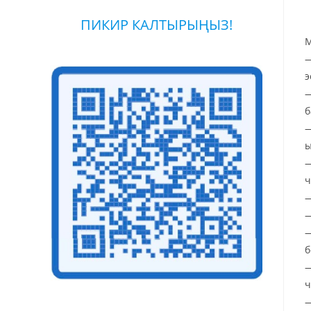
ПИКИР КАЛТЫРЫҢЫЗ!
М
—
э
—
б
—
ы
—
ч
—
—
—
б
—
ч
—