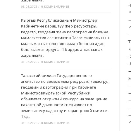
жарыялайт.
-
05.08.2026
/
0 КОММЕНТАРИЕВ
Р
—
Кыргыз Республикасынын Министрлер
Кабинетине караштуу Жер ресурстары,
Р
кадастр, геодезия жана картография боюнча
—
мамлекеттик агенттиктин Талас филиалынын
Т
маалыматтык технологиялар боюнча адис
к
бош кызмат ордуна -1 бирдик ачык сынак
жарыялайт.
-
31.07.2026
/
0 КОММЕНТАРИЕВ
-
—
Таласский филиал Государственного
ж
агентство по земельным ресурсам, кадастру,
—
геодезии и картографии при Кабинете
—
МинистровКыргызской Республики
объявляет открытый конкурс на замещение
—
вакантной должности специалист по
—
земельному кадастру и кадастровой сьемке–
—
1 ед.
Р
31.07.2026
/
0 КОММЕНТАРИЕВ