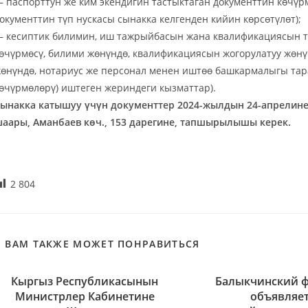
 паспорттун же ким экендигин тастыктаган документтин көчүр
окументтин түп нускасы сынакка келгенден кийин көрсөтүлөт);
 кесиптик билимин, иш тажрыйбасын жана квалификациясын та
өчүрмөсү, билими жөнүндө, квалификациясын жогорулатуу жөн
өнүндө, нотариус же персонал менен иштөө башкармалыгы тар
өчүрмөлөрү) иштеген жериндеги кызматтар).
ынакка катышуу үчүн документтер 2024-жылдын 24-апрелин
аары, Аманбаев көч., 153 дарегине, тапшырылышы керек.
2 804
ВАМ ТАКЖЕ МОЖЕТ ПОНРАВИТЬСЯ
Кыргыз Республикасынын
Балыкчинский 
Министрлер Кабинетине
объявляе