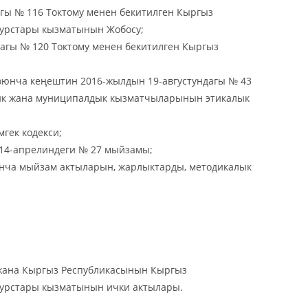
гы № 116 Токтому менен бекитилген Кыргыз
сурстары кызматынын Жобосу;
гы № 120 Токтому менен бекитилген Кыргыз
юнча кеңештин 2016-жылдын 19-августундагы № 43
тик жана муниципалдык кызматчыларынын этикалык
гек кодекси;
14-апрелиндеги № 27 мыйзамы;
юнча мыйзам актыларын, жарлыктарды, методикалык
жана Кыргыз Республикасынын Кыргыз
сурстары кызматынын ички актылары.