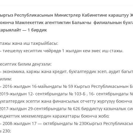
ыргыз Республикасынын Министрлер Кабинетине караштуу Же
оюнча Мамлекеттик агенттиктин
Б
алыкчы
филиалынын бухга
арыялайт — 1 бирдик
тажы жана иш тажрыйбасы:
 тиешелүү кесиптик чөйрөдө 1 жылдан кем эмес иш стажы.
есиптик билим деңгээли:
 экономика, каржы жана кредит, бухгалтердик эсеп, аудит баг
илим:
 2016-жылдын 16-майындагы № 59 Кыргыз Республикасынын Бю
2019-жылдын 12- сентябрындагы № 103-Б , 16- сентябрындагы 
ухгалтердик эсепти жана финансылык отчетту жүргүзүү боюнча 
2017-жылдын 29-сентябрындагы № 626 бирдиктүү казыналык си
юджеттик мекемелердин каражаттары боюнча жобо;
 2008-жылдын 17 — октябрындагы № 230Кыргыз Республикасын
 230;