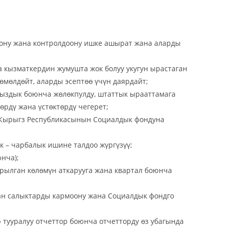
оону жана контролдоону ишке ашырат жана аларды
 кызматкердин жумушта жок болуу укугун ырастаган
өмөлдөйт, аларды эсептөө үчүн даярдайт;
сыздык боюнча жөлөкпулду, штаттык ырааттамага
рдү жана үстөктөрдү чегерет;
 Кырыгз Республикасынын Социалдык фондуна
 – чарбалык ишине талдоо жүргүзүү;
нча);
ылган көлөмүн аткарууга жана квартал боюнча
н салыктарды кармоону жана Социалдык фондго
 тууралуу отчеттор боюнча отчетторду өз убагында