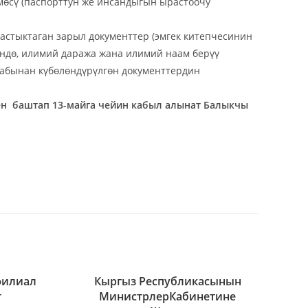
мөсү (паспорттун же инсандыгын ырастоочу
стыктаган зарыл документтер (эмгек китепчесинин
үндө, илимий даража жана илимий наам берүү
абынан күбөлөндүрүлгөн документтердин
ен баштап 13-май
га
чейин кабыл алынат Балыкчы
филиал
Кыргыз Республикасынын
т
МинистрлерКабинетине