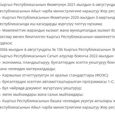
Кыргыз Республикасынын Өкмөтүнүн 2021-жылдын 6-августунда
еспубликасынын Айыл чарба министрлигине караштуу Жер ре
 Кыргыз Республикасынын Өкмөтүнүн 2020-жылдын 3-мартында
еспубликасында иш кагаздарды жүргүзүү типтүү нускама;
 Мамлекеттик жарандык кызмат жана муниципалдык кызмат бо
октому менен бекитилген Кыргыз Республикасынын мамлекет
одекси;
2004-жылдын 4-августундагы № 106 Кыргыз Республикасынын Эм
Кыргыз Республикасынын Сатып алуулар боюнча 2022-жылдын 
 экономика, пландаштыруу, бухгалтердик эсепти уюштуруу бо
ана ченемдик материалдарды;
 Каржылык отчеттуулуктун эл аралык стандарттары (ФОЭС);
 бухгалтердик эсептин автоматташтырылган программасы 1-С;
 бул чөйрөдө документ жүгүртүүнү уюштуруу;
 эмгек мыйзамдары жана салык мыйзамдары;
 Кыргыз Республикасынын башка ченемдик укуктук актылары 
еспубликасынын Айыл чарба министрлигине караштуу Жер ре