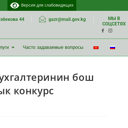
Версия для слабовидящих
МЫ В
озбекова 44
gazr@mail.gov.kg
СОЦСЕТЯХ
луги
Часто задаваемые вопросы
ухгалтеринин бош
ык конкурс