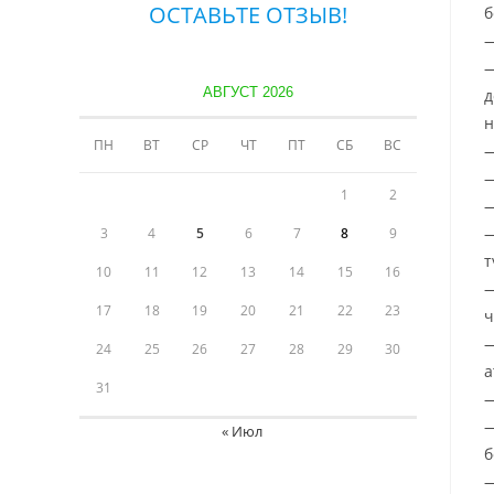
ОСТАВЬТЕ ОТЗЫВ!
б
—
—
АВГУСТ 2026
д
н
ПН
ВТ
СР
ЧТ
ПТ
СБ
ВС
—
—
1
2
—
—
3
4
5
6
7
8
9
т
10
11
12
13
14
15
16
—
17
18
19
20
21
22
23
ч
—
24
25
26
27
28
29
30
а
31
—
—
« Июл
б
—