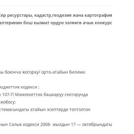
р ресурстары, кадастр,геодезия жана картография
лтеринин бош кызмат ордун ээлөөгө ачык конкурс
ыты боюнча жогорку/ орто-атайын билими.
джеттик кодекси ;
№ 107-П Мамлекеттик башкаруу секторунда
жобосу;
стемасындагы атайын эсептерде топтолгон
ын Салык кодекси 2008- жылдын 17 — октябрындагы