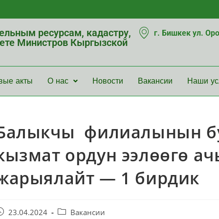
мельным ресурсам, кадастру,
г. Бишкек ул. Ор
нете Министров Кыргызской
вые акты
О нас
Новости
Вакансии
Наши ус
Балыкчы филиалынын б
кызмат ордун ээлөөгө ач
жарыялайт — 1 бирдик
23.04.2024
Вакансии