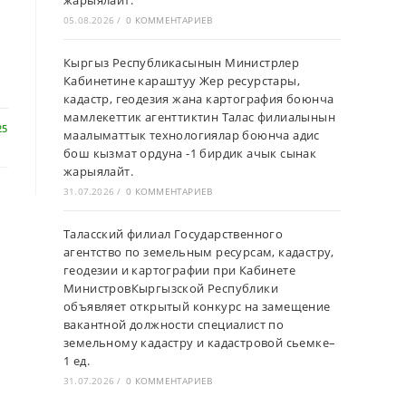
жарыялайт.
05.08.2026
/
0 КОММЕНТАРИЕВ
Кыргыз Республикасынын Министрлер
Кабинетине караштуу Жер ресурстары,
кадастр, геодезия жана картография боюнча
мамлекеттик агенттиктин Талас филиалынын
25
маалыматтык технологиялар боюнча адис
бош кызмат ордуна -1 бирдик ачык сынак
жарыялайт.
31.07.2026
/
0 КОММЕНТАРИЕВ
Таласский филиал Государственного
агентство по земельным ресурсам, кадастру,
геодезии и картографии при Кабинете
МинистровКыргызской Республики
объявляет открытый конкурс на замещение
вакантной должности специалист по
земельному кадастру и кадастровой сьемке–
1 ед.
31.07.2026
/
0 КОММЕНТАРИЕВ