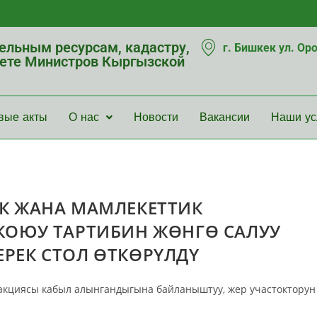
мельным ресурсам, кадастру,
г. Бишкек ул. Ор
нете Министров Кыргызской
вые акты
О нас
Новости
Вакансии
Наши ус
К ЖАНА МАМЛЕКЕТТИК
КОЮУ ТАРТИБИН ЖӨНГӨ САЛУУ
РЕК СТОЛ ӨТКӨРҮЛДҮ
кциясы кабыл алынгандыгына байланыштуу, жер участокторун