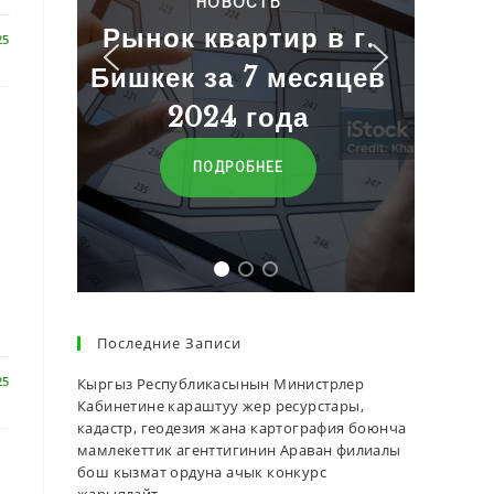
НОВОСТЬ
Рынок квартир в г.
25
Бишкек за 7 месяцев
2024 года
ПОДРОБНЕЕ
Последние Записи
25
Кыргыз Республикасынын Министрлер
Кабинетине караштуу жер ресурстары,
кадастр, геодезия жана картография боюнча
мамлекеттик агенттигинин Араван филиалы
бош кызмат ордуна ачык конкурс