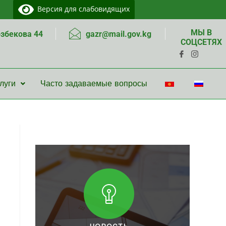
Версия для слабовидящих
МЫ В
озбекова 44
gazr@mail.gov.kg
СОЦСЕТЯХ
луги
Часто задаваемые вопросы