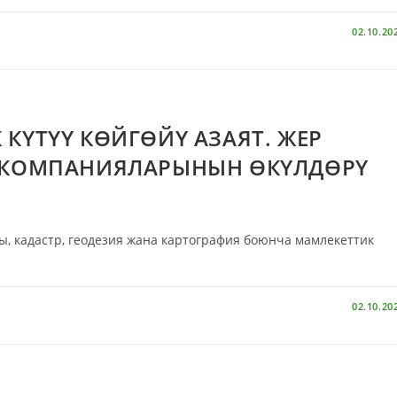
02.10.20
КҮТҮҮ КӨЙГӨЙҮ АЗАЯТ. ЖЕР
Ш КОМПАНИЯЛАРЫНЫН ӨКҮЛДӨРҮ
, кадастр, геодезия жана картография боюнча мамлекеттик
02.10.20