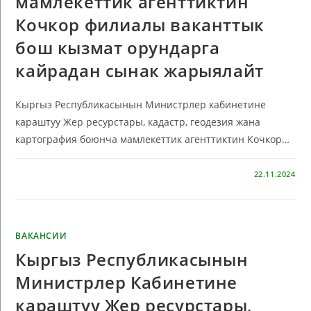
мамлекеттик агенттиктин
Кочкор филиалы ваканттык
бош кызмат орундарга
кайрадан сынак жарыялайт
Кыргыз Республикасынын Министрлер кабинетине
караштуу Жер ресурстары, кадастр, геодезия жана
картография боюнча мамлекеттик агенттиктин Кочкор…
КОММЕНТАРИИ
ОТКЛЮЧЕНЫ
22.11.2024
ВАКАНСИИ
Кыргыз Республикасынын
Министрлер Кабинетине
караштуу Жер ресурстары,