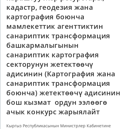
кадастр, геодезия жана
картография боюнча
мамлекеттик агенттиктин
санариптик трансформация
башкармалыгынын
санариптик картография
секторунун жетектөөчү
адисинин (Картография жана
санариптик трансформация
боюнча) жетектөөчү адисинин
бош кызмат ордун ээлөөгө
ачык конкурс жарыялайт
Кыргыз Республикасынын Министрлер Кабинетине