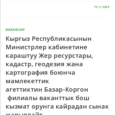
КОММЕНТАРИИ
ОТКЛЮЧЕНЫ
15.11.2024
ВАКАНСИИ
Кыргыз Республикасынын
Министрлер кабинетине
караштуу Жер ресурстары,
кадастр, геодезия жана
картография боюнча
мамлекеттик
агеттиктин Базар-Коргон
филиалы ваканттык бош
кызмат орунга кайрадан сынак
жарыялайт.