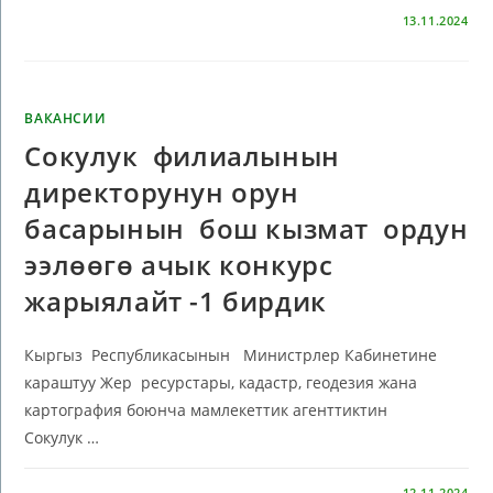
КОММЕНТАРИИ
ОТКЛЮЧЕНЫ
13.11.2024
ВАКАНСИИ
Сокулук филиалынын
директорунун орун
басарынын бош кызмат ордун
ээлөөгө ачык конкурс
жарыялайт -1 бирдик
Кыргыз Республикасынын Министрлер Кабинетине
караштуу Жер ресурстары, кадастр, геодезия жана
картография боюнча мамлекеттик агенттиктин
Сокулук …
КОММЕНТАРИИ
ОТКЛЮЧЕНЫ
12.11.2024