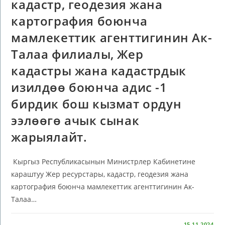
кадастр, геодезия жана
картография боюнча
мамлекеттик агенттигинин Ак-
Талаа филиалы, Жер
кадастры жана кадастрдык
изилдөө боюнча адис -1
бирдик бош кызмат ордун
ээлөөгө ачык сынак
жарыялайт.
Кыргыз Республикасынын Министрлер Кабинетине
караштуу Жер ресурстары, кадастр, геодезия жана
картография боюнча мамлекеттик агенттигинин Ак-
Талаа…
КОММЕНТАРИИ
ОТКЛЮЧЕНЫ
15.11.2024