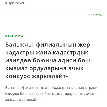
Кыргызской…
КОММЕНТАРИИ
ОТКЛЮЧЕНЫ
13.11.2024
ВАКАНСИИ
Балыкчы филиалынын жер
кадастры жана кадастрдык
изилдөө боюнча адиси бош
кызмат ордуларына ачык
конкурс жарыялайт-
Балыкчы филиалынын жер кадастры жана кадастрдык
изилдөө боюнча адиси бош кызмат ордуларына ачык
конкурс жарыялайт- 1…