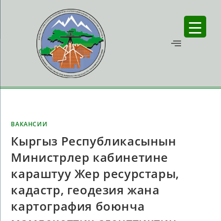
ВАКАНСИИ
Кыргыз Республикасынын
Министрлер кабинетине
караштуу Жер ресурстары,
кадастр, геодезия жана
картография боюнча