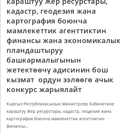
караштуу Жер ресурстары,
кадастр, геодезия жана
картография боюнча
мамлекеттик агенттиктин
финансы жана экономикалык
пландаштыруу
башкармалыгынын
жетектөөчү адисинин бош
кызмат ордун ээлөөгө ачык
конкурс жарыялайт
Кыргыз Республикасынын Министрлер Кабинетине
караштуу Жер ресурстары, кадастр, геодезия жана
картография боюнча мамлекеттик агенттиктин
финансы…