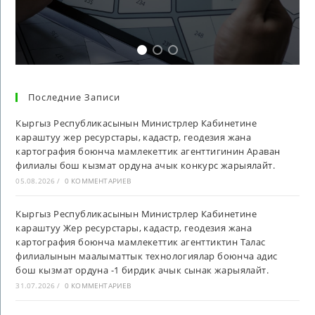
Последние Записи
Кыргыз Республикасынын Министрлер Кабинетине
караштуу жер ресурстары, кадастр, геодезия жана
картография боюнча мамлекеттик агенттигинин Араван
филиалы бош кызмат ордуна ачык конкурс жарыялайт.
05.08.2026
/
0 КОММЕНТАРИЕВ
Кыргыз Республикасынын Министрлер Кабинетине
караштуу Жер ресурстары, кадастр, геодезия жана
картография боюнча мамлекеттик агенттиктин Талас
филиалынын маалыматтык технологиялар боюнча адис
бош кызмат ордуна -1 бирдик ачык сынак жарыялайт.
31.07.2026
/
0 КОММЕНТАРИЕВ