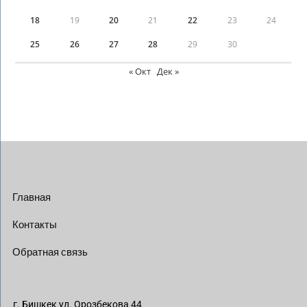
18
19
20
21
22
23
24
25
26
27
28
29
30
« Окт
Дек »
Главная
Контакты
Обратная связь
г. Бишкек ул. Орозбекова 44