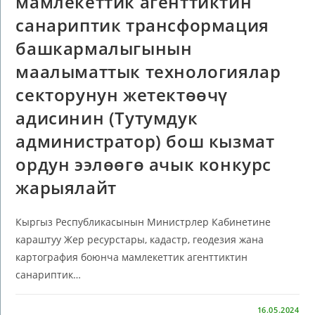
мамлекеттик агенттиктин
санариптик трансформация
башкармалыгынын
маалыматтык технологиялар
секторунун жетектөөчү
адисинин (Тутумдук
администратор) бош кызмат
ордун ээлөөгө ачык конкурс
жарыялайт
Кыргыз Республикасынын Министрлер Кабинетине
караштуу Жер ресурстары, кадастр, геодезия жана
картография боюнча мамлекеттик агенттиктин
санариптик…
КОММЕНТАРИИ
ОТКЛЮЧЕНЫ
16.05.2024