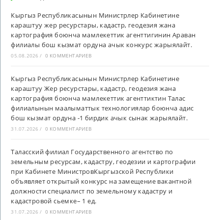
Кыргыз Республикасынын Министрлер Кабинетине
караштуу жер ресурстары, кадастр, геодезия жана
картография боюнча мамлекеттик агенттигинин Араван
филиалы бош кызмат ордуна ачык конкурс жарыялайт.
05.08.2026
/
0 КОММЕНТАРИЕВ
Кыргыз Республикасынын Министрлер Кабинетине
караштуу Жер ресурстары, кадастр, геодезия жана
картография боюнча мамлекеттик агенттиктин Талас
филиалынын маалыматтык технологиялар боюнча адис
бош кызмат ордуна -1 бирдик ачык сынак жарыялайт.
31.07.2026
/
0 КОММЕНТАРИЕВ
Таласский филиал Государственного агентство по
земельным ресурсам, кадастру, геодезии и картографии
при Кабинете МинистровКыргызской Республики
объявляет открытый конкурс на замещение вакантной
должности специалист по земельному кадастру и
кадастровой сьемке– 1 ед.
31.07.2026
/
0 КОММЕНТАРИЕВ