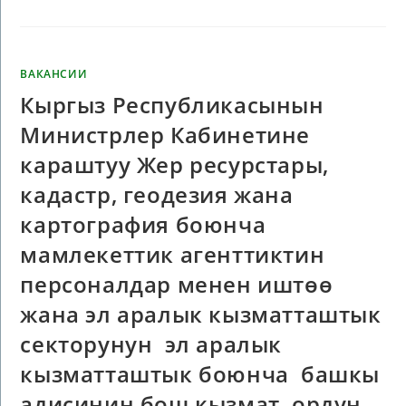
ВАКАНСИИ
Кыргыз Республикасынын
Министрлер Кабинетине
караштуу Жер ресурстары,
кадастр, геодезия жана
картография боюнча
мамлекеттик агенттиктин
персоналдар менен иштөө
жана эл аралык кызматташтык
секторунун эл аралык
кызматташтык боюнча башкы
адисинин бош кызмат ордун