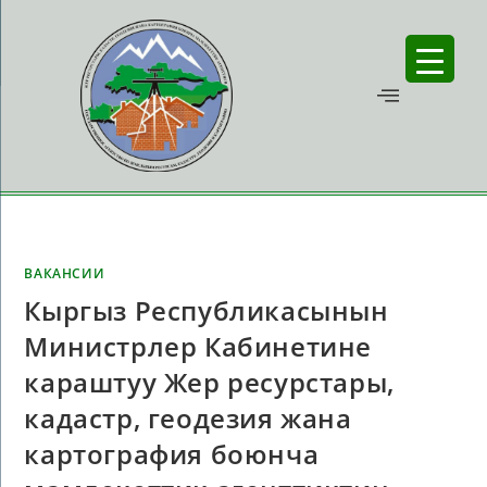
ВАКАНСИИ
Кыргыз Республикасынын
Министрлер Кабинетине
караштуу Жер ресурстары,
кадастр, геодезия жана
картография боюнча