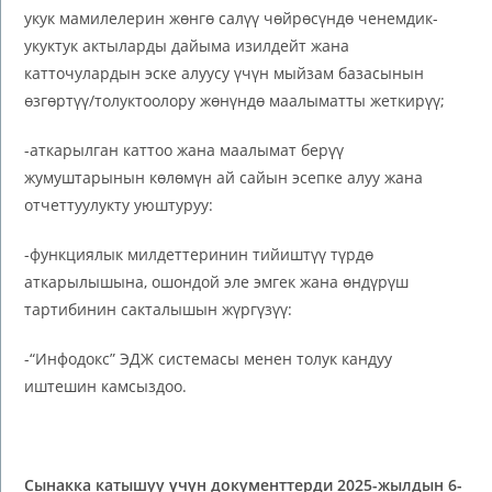
укук мамилелерин жөнгө салүү чөйрөсүндө ченемдик-
укуктук актыларды дайыма изилдейт жана
катточулардын эске алуусу үчүн мыйзам базасынын
өзгөртүү/толуктоолору жөнүндө маалыматты жеткирүү;
-аткарылган каттоо жана маалымат берүү
жумуштарынын көлөмүн ай сайын эсепке алуу жана
отчеттуулукту уюштуруу:
-функциялык милдеттеринин тийиштүү түрдө
аткарылышына, ошондой эле эмгек жана өндүрүш
тартибинин сакталышын жүргүзүү:
-“Инфодокс” ЭДЖ системасы менен толук кандуу
иштешин камсыздоо.
Сынакка катышуу үчүн документтерди 2025-жылдын 6-