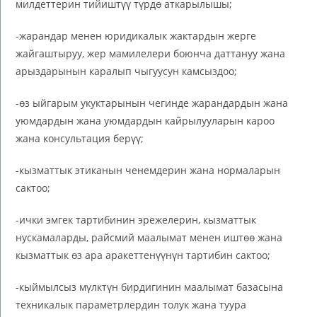
милдеттерин тийиштүү түрдө аткарылышы;
-жарандар менен юридикалык жактардын жерге
жайгаштыруу, жер мамилелери боюнча даттануу жана
арыздарынын каралып чыгуусун камсыздоо;
-өз ыйгарым укуктарынын чегинде жарандардын жана
уюмдардын жана уюмдардын кайрылууларын кароо
жана консультация берүү;
-кызматтык этиканын ченемдерин жана нормаларын
сактоо;
-ички эмгек тартибинин эрежелерин, кызматтык
нускамаларды, райсмий маалымат менен иштөө жана
кызматтык өз ара аракеттенүүнүн тартибин сактоо;
-кыймылсыз мүлктүн бирдигинин маалымат базасына
техникалык параметрлердин толук жана туура