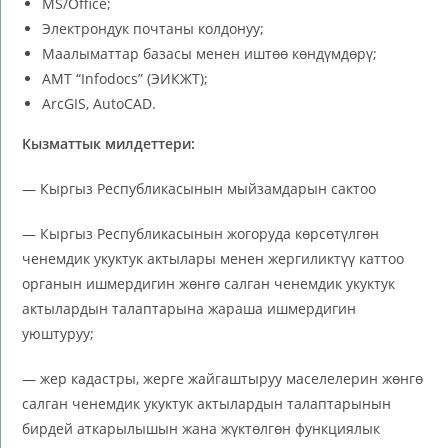
MS/Office;
Электрондук почтаны колдонуу;
Маалыматтар базасы менен иштөө көндүмдөрү;
AMT “Infodocs” (ЭИКЖТ);
ArcGIS, AutoCAD.
Кызматтык милдеттери:
— Кыргыз Республикасынын мыйзамдарын сактоо
— Кыргыз Республикасынын жогоруда көрсөтүлгөн
ченемдик укуктук актылары менен жергиликтүү каттоо
органын ишмердигин жөнгө салган ченемдик укуктук
актылардын талаптарына жараша ишмердигин
уюштуруу;
— жер кадастры, жерге жайгаштыруу маселелерин жөнгө
салган ченемдик укуктук актылардын талаптарынын
бирдей аткарылышын жана жүктөлгөн функциялык