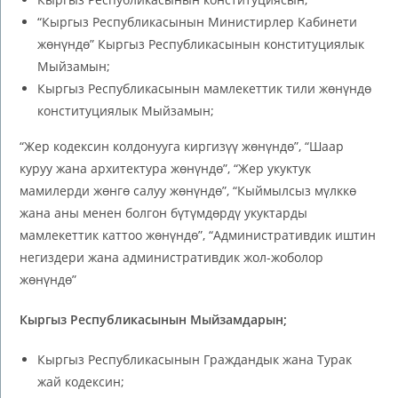
“Кыргыз Республикасынын Министирлер Кабинети
жөнүндө” Кыргыз Республикасынын конституциялык
Мыйзамын;
Кыргыз Республикасынын мамлекеттик тили жөнүндө
конституциялык Мыйзамын;
“Жер кодексин колдонууга киргизүү жөнүндө”, “Шаар
куруу жана архитектура жөнүндө”, “Жер укуктук
мамилерди жөнгө салуу жөнүндө”, “Кыймылсыз мүлккө
жана аны менен болгон бүтүмдөрдү укуктарды
мамлекеттик каттоо жөнүндө”, “Административдик иштин
негиздери жана административдик жол-жоболор
жөнүндө”
Кыргыз Республикасынын Мыйзамдарын;
Кыргыз Республикасынын Граждандык жана Турак
жай кодексин;