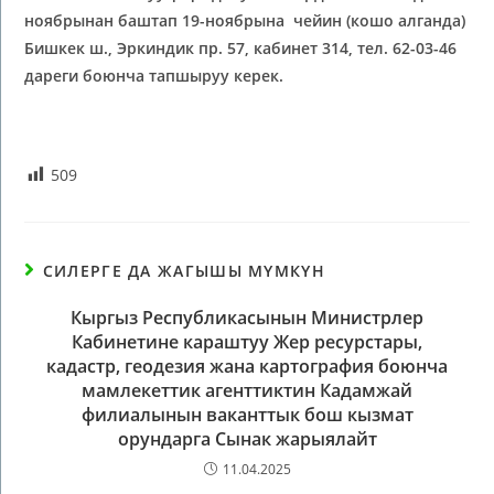
ноябрынан баштап 19-ноябрына чейин (кошо алганда)
Бишкек ш., Эркиндик пр. 57, кабинет 314, тел. 62-03-46
дареги боюнча тапшыруу керек.
509
СИЛЕРГЕ ДА ЖАГЫШЫ МҮМКҮН
Кыргыз Республикасынын Министрлер
Кабинетине караштуу Жер ресурстары,
кадастр, геодезия жана картография боюнча
мамлекеттик агенттиктин Кадамжай
филиалынын ваканттык бош кызмат
орундарга Сынак жарыялайт
11.04.2025