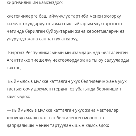
киргизилишин камсыздоо;
-жетекчилерге баш ийүүчүлүк тартиби менен жогорку
кызмат өкулдөрдүн кызматтык ыйгарым укуктарынын
чегинде берилген буйруктарын жана көрсөтмөлөрүн өз
учурунда жана саппаттуу аткаруу;
-Кыргыз Республикасынын мыйзамдарында белгиленген
Агенттикке тиешелүү чектөөлөрдү жана тыюу салууларды
сактоо;
-кыймылсыз мүлккө катталган укук белгилөөчү жана укук
тастыктоочу документтердин өз убагында берилишин
камсыздоо;
— кыймылсыз мүлккө катталган укук жана чектөөлөр
жөнүндө маалыматтын белгиленген мөөнөттө
даярдалышы менен тартууланышын камсыздоо;