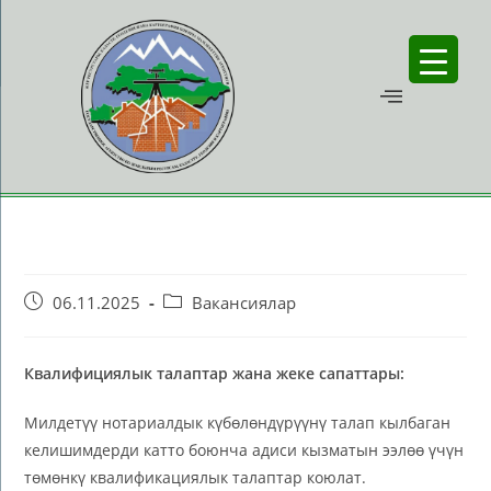
06.11.2025
Вакансиялар
Квалифициялык талаптар жана жеке сапаттары:
Милдетүү нотариалдык күбөлөндүрүүнү талап кылбаган
келишимдерди катто боюнча адиси кызматын ээлөө үчүн
төмөнкү квалификациялык талаптар коюлат.