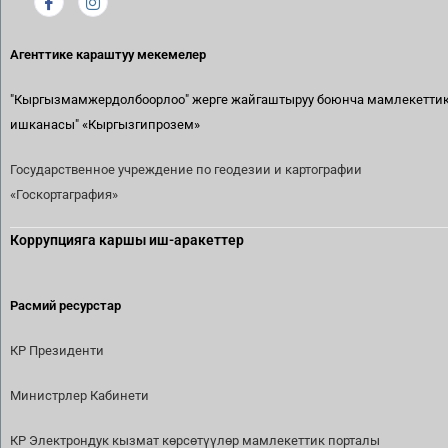
Агенттике караштуу мекемелер
"Кыргызмамжердолбоорлоо" жерге жайгаштыруу боюнча мамлекетти
ишканасы"
«Кыргызгипрозем»
Государственное учреждение по геодезии и картографии
«Госкортаграфия»
Коррупцияга каршы иш-аракеттер
Расмий ресурстар
КР Президенти
Министрлер Кабинети
КР Электрондук кызмат көрсөтүүлөр мамлекеттик порталы