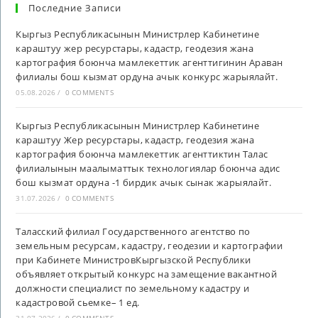
Последние Записи
Кыргыз Республикасынын Министрлер Кабинетине
караштуу жер ресурстары, кадастр, геодезия жана
картография боюнча мамлекеттик агенттигинин Араван
филиалы бош кызмат ордуна ачык конкурс жарыялайт.
05.08.2026
/
0 COMMENTS
Кыргыз Республикасынын Министрлер Кабинетине
караштуу Жер ресурстары, кадастр, геодезия жана
картография боюнча мамлекеттик агенттиктин Талас
филиалынын маалыматтык технологиялар боюнча адис
бош кызмат ордуна -1 бирдик ачык сынак жарыялайт.
31.07.2026
/
0 COMMENTS
Таласский филиал Государственного агентство по
земельным ресурсам, кадастру, геодезии и картографии
при Кабинете МинистровКыргызской Республики
объявляет открытый конкурс на замещение вакантной
должности специалист по земельному кадастру и
кадастровой сьемке– 1 ед.
31.07.2026
/
0 COMMENTS