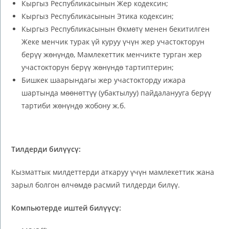
Кыргыз Республикасынын Жер кодексин;
Кыргыз Республикасынын Этика кодексин;
Кыргыз Республикасынын Өкмөтү менен бекитилген
Жеке менчик турак үй куруу үчүн жер участокторун
берүү жөнүндө, Мамлекеттик менчикте турган жер
участокторун берүү жөнүндө тартиптерин;
Бишкек шаарындагы жер участокторду ижара
шартында мөөнөттүү (убактылуу) пайдаланууга берүү
тартиби жөнүндө жобону ж.б.
Тилдерди билүүсү:
Кызматтык милдеттерди аткаруу үчүн мамлекеттик жана
зарыл болгон өлчөмдө расмий тилдерди билүү.
Компьютерде иштей билүүсү: