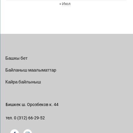
« Июл
Башкы бет
Байланыш маалыматтар
Кайра байлыныш
Бишкек ш. Орозбеков к. 44
тел. 0 (312) 66-29-52