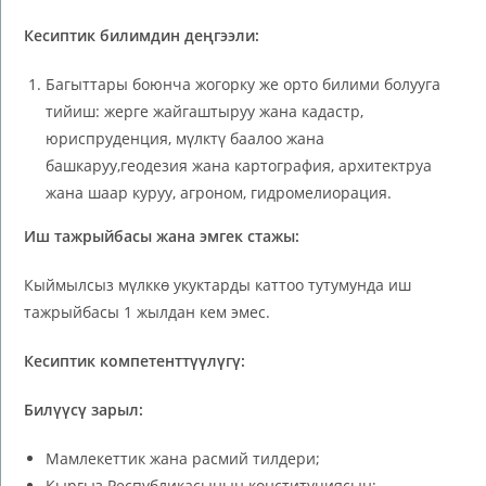
Кесиптик билимдин деңгээли:
Багыттары боюнча жогорку же орто билими болууга
тийиш: жерге жайгаштыруу жана кадастр,
юриспруденция, мүлктү баалоо жана
башкаруу,геодезия жана картография, архитектруа
жана шаар куруу, агроном, гидромелиорация.
Иш тажрыйбасы жана эмгек стажы:
Кыймылсыз мүлккө укуктарды каттоо тутумунда иш
тажрыйбасы 1 жылдан кем эмес.
Кесиптик компетенттүүлүгү:
Билүүсү зарыл:
Мамлекеттик жана расмий тилдери;
Кыргыз Республикасынын конституциясын;