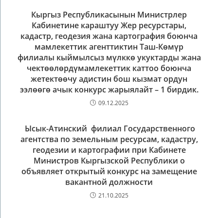
Кыргыз Республикасынын Министрлер
Кабинетине караштуу Жер ресурстары,
кадастр, геодезия жана картография боюнча
мамлекеттик агенттиктин Таш-Көмүр
филиалы кыймылсыз мүлккө укуктарды жана
чектөөлөрдүмамлекеттик каттоо боюнча
жетектөөчу адистин бош кызмат ордун
ээлөөгө ачык конкурс жарыялайт – 1 бирдик.
09.12.2025
Ысык-Атинский филиал Государственного
агентства по земельным ресурсам, кадастру,
геодезии и картографии при Кабинете
Министров Кыргызской Республики о
объявляет открытый конкурс на замещение
вакантной должности
21.10.2025