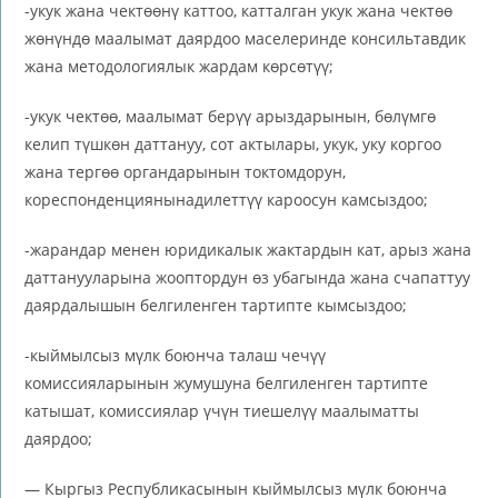
-укук жана чектөөнү каттоо, катталган укук жана чектөө
жөнүндө маалымат даярдоо маселеринде консильтавдик
жана методологиялык жардам көрсөтүү;
-укук чектөө, маалымат берүү арыздарынын, бөлүмгө
келип түшкөн даттануу, сот актылары, укук, уку коргоо
жана тергөө органдарынын токтомдорун,
кореспонденциянынадилеттүү кароосун камсыздоо;
-жарандар менен юридикалык жактардын кат, арыз жана
даттанууларына жооптордун өз убагында жана счапаттуу
даярдалышын белгиленген тартипте кымсыздоо;
-кыймылсыз мүлк боюнча талаш чечүү
комиссияларынын жумушуна белгиленген тартипте
катышат, комиссиялар үчүн тиешелүү маалыматты
даярдоо;
— Кыргыз Республикасынын кыймылсыз мүлк боюнча