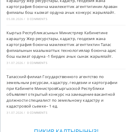
караштуу жер ресурстары, кадастр, геодезия жана
картография боюнча мамлекеттик агенттигинин Араван
филиалы бош кызмат ордуна ачык конкурс жарыялайт.
05.08.2026
/
0 COMMENTS
Кыргыз Республикасынын Министрлер Кабинетине
караштуу Жер ресурстары, кадастр, геодезия жана
картография боюнча мамлекеттик агенттиктин Талас
филиалынын маалыматтык технологиялар боюнча адис
бош кызмат ордуна -1 бирдик ачык сынак жарыялайт.
31.07.2026
/
0 COMMENTS
Таласский филиал Государственного агентство по
земельным ресурсам, кадастру, геодезии и картографии
при Кабинете МинистровКыргызской Республики
объявляет открытый конкурс на замещение вакантной
должности специалист по земельному кадастру и
кадастровой сьемке– 1 ед.
31.07.2026
/
0 COMMENTS
ПИКИР КАЛТЫРЫҢЫЗ!