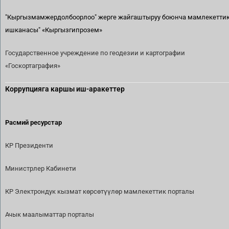
"Кыргызмамжердолбоорлоо" жерге жайгаштыруу боюнча мамлекетти
ишканасы"
«Кыргызгипрозем»
Государственное учреждение по геодезии и картографии
«Госкортаграфия»
Коррупцияга каршы иш-аракеттер
Расмий ресурстар
КР Президенти
Министрлер Кабинети
КР Электрондук кызмат көрсөтүүлөр мамлекеттик порталы
Ачык маалыматтар порталы