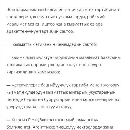
-Башкармалыктын белгиленген ички эмгек тартибинин
эрежелерин, кызматтык нускамаларды, райсмий
маалымат менен иштөө жана кызматтык өз ара
аракеттенүүнүн тартибин сактоо,
— кызматтык этиканын ченемдерин сактоо;
— кыймылсыз мүлктүн бирдигинин маалымат базасына
техникалык параметрлердин толук жана туура
киргизилишин камсыздоо;
— жетекчилерге баш ийүүчүлүк тартиби менен жогорку
кызмат өкүлдөрдүн кызматтык ыйгарым укуктарынын
чегинде берилген буйруктарын жана көрсөтмөлөрүн өз
учурунда жана сапаттуу аткаруу;
— Кыргыз Республикасынын мыйзамдарында
белгиленген Агенттикке тиешелүү чектөөлөрдү жана