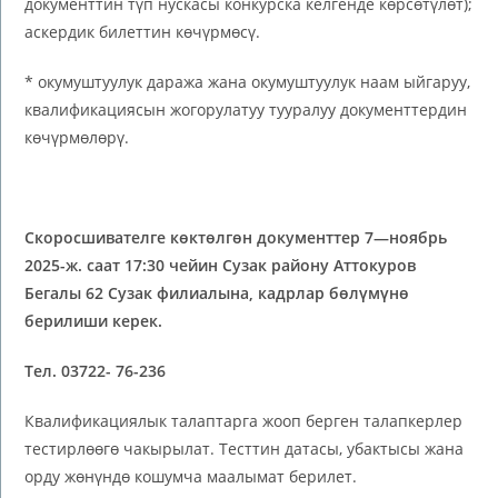
документтин түп нускасы конкурска келгенде көрсөтүлөт);
аскердик билеттин көчүрмөсү.
* окумуштуулук даража жана окумуштуулук наам ыйгаруу,
квалификациясын жогорулатуу тууралуу документтердин
көчүрмөлөрү.
Скоросшивателге
көктөлгөн документтер
7
—
ноябрь
202
5
-ж. саат 17:30 чейин Сузак району Аттокуров
Бегалы 62 Сузак
филиалына, кадрлар бөлүмүнө
берилиши керек.
Тел. 03722-
76-236
Квалификациялык талаптарга жооп берген талапкерлер
тестирлөөгө чакырылат. Тесттин датасы, убактысы жана
орду жөнүндө кошумча маалымат берилет.