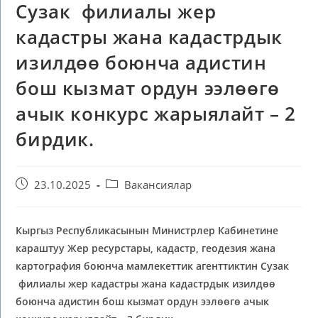
Сузак филиалы жер
кадастры жана кадастрдык
изилдөө боюнча адистин
бош кызмат ордун ээлөөгө
ачык конкурс жарыялайт – 2
бирдик.
23.10.2025
Вакансиялар
Кыргыз Республикасынын
М
инистрлер
К
абинетине
караштуу
Ж
ер ресурстары,
к
адастр, геодезия жана
картография боюнча мамлекеттик агентти
кт
ин Сузак
филиалы
жер кадастры жана кадастрдык изилдөө
боюнча
адистин бош кызмат ордун ээлөөгө ачык