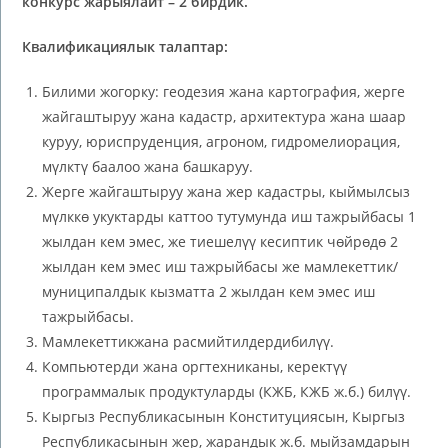
конкурс жарыялайт – 2 бирдик.
Квалификациялык
талаптар:
Билими жогорку: геодезия жана картография, жерге
жайгаштыруу жана кадастр, архитектура жана шаар
куруу, юриспруденция, агроном, гидромелиорация,
мүлктү баалоо жана башкаруу.
Жерге жайгаштыруу жана жер кадастры, кыймылсыз
мүлккө укуктарды каттоо тутумунда иш тажрыйбасы 1
жылдан кем эмес, же тиешелүү кесиптик чөйрөдө 2
жылдан кем эмес иш тажрыйбасы же мамлекеттик/
муниципалдык кызматта 2 жылдан кем эмес иш
тажрыйбасы.
Мамлекеттикжана расмийтилдердибилүү.
Компьютерди жана оргтехниканы, керектүү
программалык продуктуларды (КЖБ, КЖБ ж.б.) билүү.
Кыргыз Республикасынын Конституциясын, Кыргыз
Республикасынын жер, жарандык ж.б. мыйзамдарын