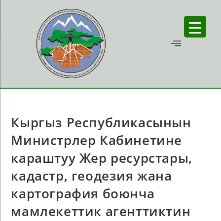
Кыргыз Республикасынын
Министрлер Кабинетине
караштуу Жер ресурстары,
кадастр, геодезия жана
картография боюнча
мамлекеттик агенттиктин