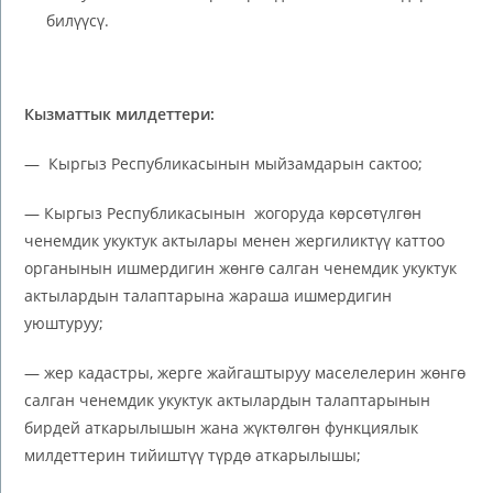
билүүсү.
Кызматтык
милдеттери:
— Кыргыз Республикасынын мыйзамдарын сактоо;
— Кыргыз Республикасынын жогоруда көрсөтүлгөн
ченемдик укуктук актылары менен жергиликтүү каттоо
органынын ишмердигин жөнгө салган ченемдик укуктук
актылардын талаптарына жараша ишмердигин
уюштуруу;
— жер кадастры, жерге жайгаштыруу маселелерин жөнгө
салган ченемдик укуктук актылардын талаптарынын
бирдей аткарылышын жана жүктөлгөн функциялык
милдеттерин тийиштүү түрдө аткарылышы;