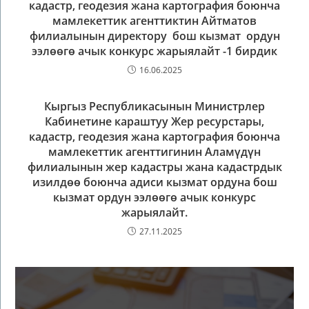
кадастр, геодезия жана картография боюнча
мамлекеттик агенттиктин Айтматов
филиалынын директору бош кызмат ордун
ээлөөгө ачык конкурс жарыялайт -1 бирдик
16.06.2025
Кыргыз Республикасынын Министрлер
Кабинетине караштуу Жер ресурстары,
кадастр, геодезия жана картография боюнча
мамлекеттик агенттигинин Аламүдүн
филиалынын жер кадастры жана кадастрдык
изилдөө боюнча адиси кызмат ордуна бош
кызмат ордун ээлөөгө ачык конкурс
жарыялайт.
27.11.2025