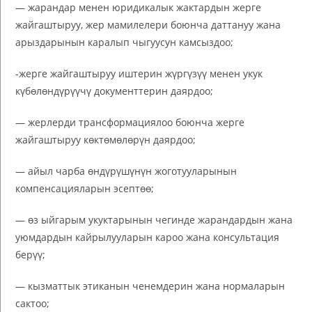
— жарандар менен юридикалык жактардын жерге
жайгаштыруу, жер мамилелери боюнча даттануу жана
арыздарынын каралып чыгуусун камсыздоо;
-жерге жайгаштыруу иштерин жүргүзүү менен укук
күбөлөндүрүүчү документтерин даярдоо;
— жерлерди трансформациялоо боюнча жерге
жайгаштыруу көктөмөлөрүн даярдоо;
— айыл чарба өндүрүшүнүн жоготууларынын
компенсацияларын эсептөө;
— өз ыйгарым укуктарынын чегинде жарандардын жана
уюмдардын кайрылууларын кароо жана консультация
берүү;
— кызматтык этиканын ченемдерин жана нормаларын
сактоо;