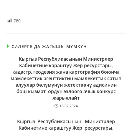
780
СИЛЕРГЕ ДА ЖАГЫШЫ МҮМКҮН
Кыргыз Республикасынын Министрлер
Кабинетине караштуу Жер ресурстары,
кадастр, геодезия жана картография боюнча
мамлекеттик агенттиктин мамлекеттик сатып
алуулар бөлүмүнүн жетектөөчү адисинин
бош кызмат ордун ээлөөгө ачык конкурс
жарыялайт
18.07.2024
Кыргыз Республикасынын Министрлер
Кабинетине караштуу Жер ресурстары,