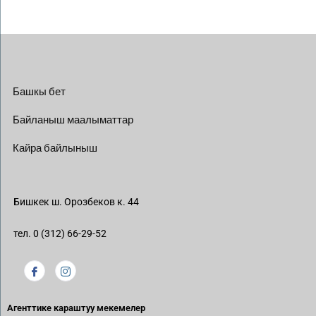
Башкы бет
Байланыш маалыматтар
Кайра байлыныш
Бишкек ш. Орозбеков к. 44
тел. 0 (312) 66-29-52
Агенттике караштуу мекемелер