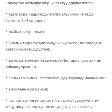
Конкурска
катышуу үчүн керектүү документтер:
* өздүк арыз, кадрларды эсепке алуу боюнча өздүк
баракча, 3 х4 см сүрөт;
* жыйынтык (резюме);
* билими тууралуу дипломдун көчүрмөсү (нотариалдык
жактан күбөлөндүрүлгөн);
* эмгек китепчесинин көчүрмөсү (нотариалдык жактан
күбөлөндүрүлгөн);
* КРнын ИИМинен соттолбогондугу тууралуу маалым кат;
* өмүр баян (кол менен);
* паспорттун же инсандыгын ырастоочу документтин
көчүрмөсү(паспорттун же инсандыгын ырастоочу