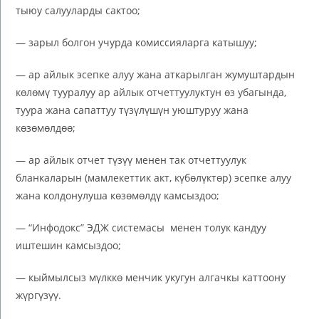
тыюу салууларды сактоо;
— зарыл болгон учурда комиссияларга катышуу;
— ар айлык эсепке алуу жана аткарылган жумуштардын
көлөмү тууралуу ар айлык отчеттуулуктун өз убагында,
туура жана сапаттуу түзүлүшүн уюштуруу жана
көзөмөлдөө;
— ар айлык отчет түзүү менен так отчеттуулук
бланкаларын (мамлекеттик акт, күбөлүктөр) эсепке алуу
жана колдонулуша көзөмөлдү камсыздоо;
— “Инфодокс” ЭДЖ системасы менен толук кандуу
иштешин камсыздоо;
— кыймылсыз мүлккө менчик укугун алгачкы каттоону
жүргүзүү.