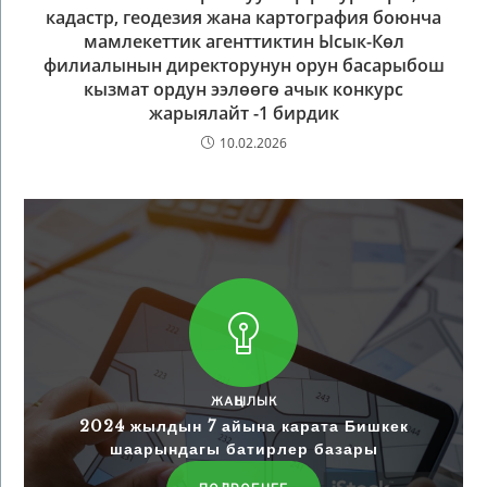
кадастр, геодезия жана картография боюнча
мамлекеттик агенттиктин Ысык-Көл
филиалынын директорунун орун басарыбош
кызмат ордун ээлөөгө ачык конкурс
жарыялайт -1 бирдик
10.02.2026
ЖАҢЫЛЫК
2024 жылдын 7 айына карата Бишкек
шаарындагы батирлер базары