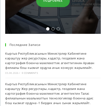
ПОДРОБНЕЕ
Последние Записи
Кыргыз Республикасынын Министрлер Кабинетине
караштуу жер ресурстары, кадастр, геодезия жана
картография боюнча мамлекеттик агенттигинин Араван
филиалы бош кызмат ордуна ачык конкурс жарыялайт.
05.08.2026
/
0 COMMENTS
Кыргыз Республикасынын Министрлер Кабинетине
караштуу Жер ресурстары, кадастр, геодезия жана
картография боюнча мамлекеттик агенттиктин Талас
филиалынын маалыматтык технологиялар боюнча адис
бош кызмат ордуна -1 бирдик ачык сынак жарыялайт.