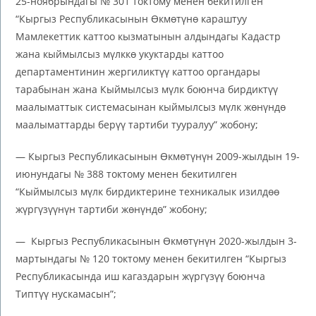
25-ноябрындагы № 301 токтому менен бекитилген
“Кыргыз Республикасынын Өкмөтүнө караштуу
Мамлекеттик каттоо кызматынын алдындагы Кадастр
жана кыймылсыз мүлккө укуктарды каттоо
департаментинин жергиликтүү каттоо органдары
тарабынан жана Кыймылсыз мүлк боюнча бирдиктүү
маалыматтык системасынан кыймылсыз мүлк жөнүндө
маалыматтарды берүү тартиби тууралуу” жобону;
— Кыргыз Республикасынын Өкмөтүнүн 2009-жылдын 19-
июнундагы № 388 токтому менен бекитилген
“Кыймылсыз мүлк бирдиктерине техникалык изилдөө
жүргүзүүнүн тартиби жөнүндө” жобону;
— Кыргыз Республикасынын Өкмөтүнүн 2020-жылдын 3-
мартындагы № 120 токтому менен бекитилген “Кыргыз
Республикасында иш кагаздарын жүргүзүү боюнча
Типтүү нускамасын”;