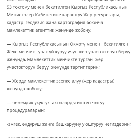
53 токтому менен бекитилген Кыргыз Республикасынын
Министрлер Кабинетине караштуу Жер ресурстары,
кадастр, геодезия жана картография боюнча
мамлекеттик агенттик жөнүндө жобону;
— Кыргыз Республикасынын Өкмөтү менен бекитилген
Жеке менчик турак үй куруу үчүн жер участокторун берүү
жөнүндө, Мамлекеттик менчикте турган жер
участокторун берүү жөнүндө тартиптерин;
— Жерди мамлекеттик эсепке алуу (жер кадастры)
жөнүндө жобону;
— ченемдик укуктук актыларды иштеп чыгуу
процедураларын;
-эмгек, өндүрүш жанга башкарууну уюштуруу негиздерин;
-эмгек коргоо эрежелерин жана ченемдерин.