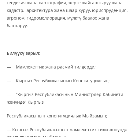
геодезия жана картография, жерге жайгаштыруу жана
кадастр, архитектура жана шаар куруу, юриспруденция,
агроном, гидромелиорация, мүлктү баалоо жана
башкаруу.
Бил
үүсү зарыл
:
— Мамлекеттик жана расмий тилдерди;
— Кыргыз Республикасынын Конституциясын;
— “Кыргыз Республикасынын Министрлер Кабинети
жөнүндө” Кыргыз
Республикасынын конституциялык Мыйзамын;
— Кыргыз Республикасынын мамлекеттик тили жөнүндө