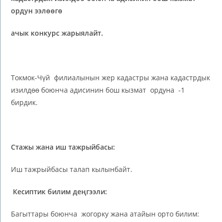
ордун ээлөөгө
ачык конкурс жарыялайт.
Токмок-Чүй филиалынын жер кадастры жана кадастрдык
изилдөө боюнча адисинин бош кызмат ордуна -1
бирдик.
Стажы жана иш тажрыйбасы:
Иш тажрыйбасы талап кылынбайт.
Кесиптик билим деңгээли:
Багыттары боюнча жогорку жана атайын орто билим: