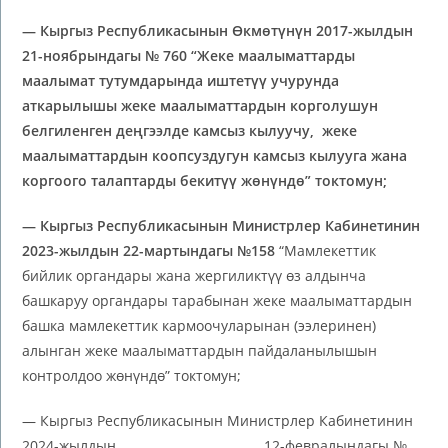
— Кыргыз Республикасынын Өкмөтүнүн 2017-жылдын
21-ноябрындагы № 760 “Жеке маалыматтарды
маалымат тутумдарында иштетүү учурунда
аткарылышы жеке маалыматтардын корголушун
белгиленген деңгээлде камсыз кылуучу, жеке
маалыматтардын коопсуздугун камсыз кылууга жана
коргоого талаптарды бекитүү жөнүндө” токтомун;
— Кыргыз Республикасынын Министрлер Кабинетинин
2023-жылдын 22-мартындагы №158
“Мамлекеттик
бийлик органдары жана жергиликтүү өз алдынча
башкаруу органдары тарабынан жеке маалыматтардын
башка мамлекеттик кармоочуларынан (ээлеринен)
алынган жеке маалыматтардын пайдаланылышын
контролдоо жөнүндө” токтомун;
— Кыргыз Республикасынын Министрлер Кабинетинин
2024-жылдын 12-февралындагы №