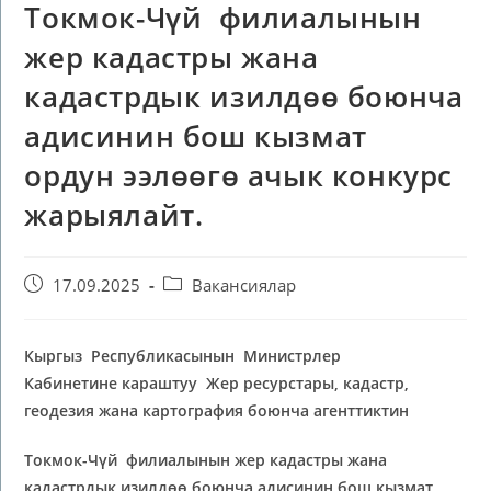
Токмок-Чүй филиалынын
жер кадастры жана
кадастрдык изилдөө боюнча
адисинин бош кызмат
ордун ээлөөгө ачык конкурс
жарыялайт.
17.09.2025
Вакансиялар
Кыргыз Республикасынын Министрлер
Кабинетине караштуу Жер ресурстары, кадастр,
геодезия жана картография боюнча агенттиктин
Токмок-Чүй филиалынын
жер кадастры жана
кадастрдык изилдөө боюнча
адисинин бош кызмат