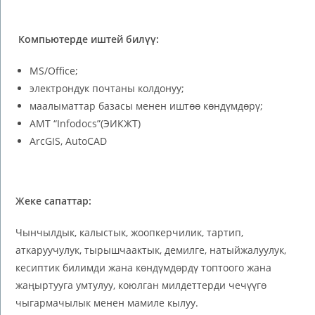
Компьютерде иштей билүү
:
MS/Office;
электрондук почтаны колдонуу;
маалыматтар базасы менен иштөө көндүмдөрү;
АМТ “Infodocs”(ЭИКЖТ)
ArcGIS, AutoCAD
Жеке сапаттар:
Чынчылдык, калыстык, жоопкерчилик, тартип,
аткаруучулук, тырышчаактык, демилге, натыйжалуулук,
кесиптик билимди жана көндүмдөрдү топтоого жана
жаңыртууга умтулуу, коюлган милдеттерди чечүүгө
чыгармачылык менен мамиле кылуу.