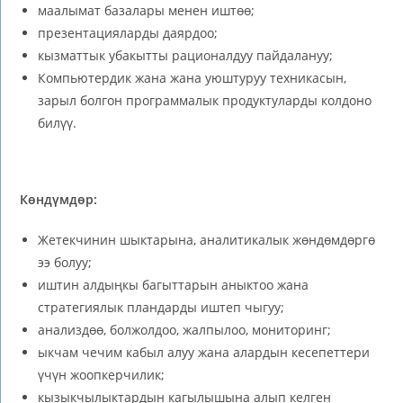
маалымат базалары менен иштөө;
презентацияларды даярдоо;
кызматтык убакытты рационалдуу пайдалануу;
Компьютердик жана жана уюштуруу техникасын,
зарыл болгон программалык продуктуларды колдоно
билүү.
Көндүмдөр:
Жетекчинин шыктарына, аналитикалык жөндөмдөргө
ээ болуу;
иштин алдыңкы багыттарын аныктоо жана
стратегиялык пландарды иштеп чыгуу;
анализдөө, болжолдоо, жалпылоо, мониторинг;
ыкчам чечим кабыл алуу жана алардын кесепеттери
үчүн жоопкерчилик;
кызыкчылыктардын кагылышына алып келген