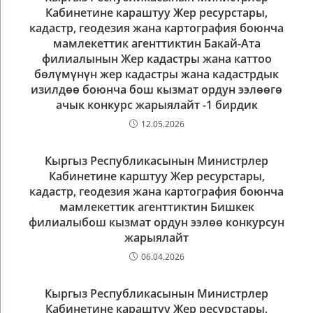
Кабинетине караштуу Жер ресурстары,
кадастр, геодезия жана картография боюнча
мамлекеттик агенттиктин Бакай-Ата
филиалынын Жер кадастры жана каттоо
бөлүмүнүн жер кадастры жана кадастрдык
изилдөө боюнча бош кызмат ордун ээлөөгө
ачык конкурс жарыялайт -1 бирдик
12.05.2026
Кыргыз Республикасынын Министрлер
Кабинетине карштуу Жер ресурстары,
кадастр, геодезия жана картография боюнча
мамлекеттик агенттиктин Бишкек
филиалыбош кызмат ордун ээлөө конкурсун
жарыялайт
06.04.2026
Кыргыз Республикасынын Министрлер
Кабинетине караштуу Жер ресурстары,