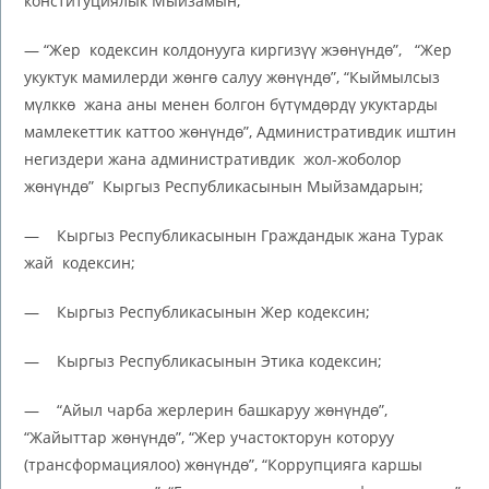
конституциялык Мыйзамын;
— “Жер кодексин колдонууга киргизүү жэөнүндө”, “Жер
укуктук мамилерди жөнгө салуу жөнүндө”, “Кыймылсыз
мүлккө жана аны менен болгон бүтүмдөрдү укуктарды
мамлекеттик каттоо жөнүндө”, Административдик иштин
негиздери жана административдик жол-жоболор
жөнүндө” Кыргыз Республикасынын Мыйзамдарын;
— Кыргыз Республикасынын Граждандык жана Турак
жай кодексин;
— Кыргыз Республикасынын Жер кодексин;
— Кыргыз Республикасынын Этика кодексин;
— “Айыл чарба жерлерин башкаруу жөнүндө”,
“Жайыттар жөнүндө”, “Жер участокторун которуу
(трансформациялоо) жөнүндө”, “Коррупцияга каршы