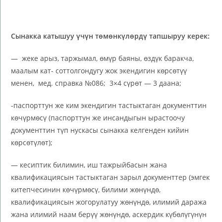
Сынакка катышуу үчүн төмөнкүлөрдү тапшыруу керек:
— жеке арыз, таржымал, өмүр баяны, өздүк баракча,
маалым кат- соттолгондугу жок экендигин көрсөтүү
менен, мед. справка №086; 3×4 сүрөт — 3 даана;
-паспорттун же ким экендигин тастыктаган документтин
көчүрмөсү (паспорттун же инсандыгын ырастоочу
документтин түп нускасы сынакка келгенден кийин
көрсөтүлөт);
— кесиптик билимин, иш тажрыйбасын жана
квалификациясын тастыктаган зарыл документтер (эмгек
китепчесинин көчүрмөсү, билими жөнүндө,
квалификациясын жогорулатуу жөнүндө, илимий даража
жана илимий наам берүү жөнүндө, аскердик күбөлүгүнүн