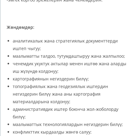
Жөндөмдөр:
аналитикалык жана стратегиялык документтерди
иштеп чыгуу;
маалыматты талдоо, тутумдаштыруу жана жалпылоо;
ченемдик укуктук актылар менен иштөө жана аларды
иш жүзүндө колдонуу;
картографиянын негиздерин билүү;
топографиялык жана геодезиялык иштердин
негиздерин билүү жана аны картография
материалдарына колдонуу;
административдик иштер боюнча жол-жоболорду
билүү;
маалыматтык технологиялардын негиздерин билүү;
конфликттик кырдаалды жөнгө салуу;