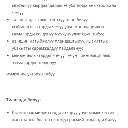
көйгөйлүү кырдаалдарды өз убагында аныктоо жана
чечүү;
талаштарды компетенттүү чече билүү,
кыйынчылыктарды чечүү үчүн инновациялык
ыкмаларды колдонуу мүмкүнчүлүктөрүн табуу;
өз ишин натыйжалуу пландаштыруу, кызматтык
убакытты сарамжалдуу пайдалануу;
кыйынчылыктарды чечүү үчүн инновациялык
ыкмаларды колдонуу
мүмкүнчүлүктөрүн табуу.
Тилдерди билүү:
Кызматтык милдеттерди аткаруу үчүн мамлекеттик
жана зарыл болгон өлчөмдө расмий тилдерди билүү.