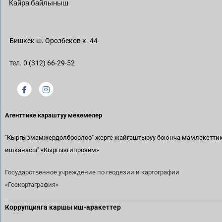
Кайра байлыныш
Бишкек ш. Орозбеков к. 44
тел. 0 (312) 66-29-52
Агенттике караштуу мекемелер
"Кыргызмамжердолбоорлоо" жерге жайгаштыруу боюнча мамлекетти
ишканасы"
«Кыргызгипрозем»
Государственное учреждение по геодезии и картографии
«Госкортаграфия»
Коррупцияга каршы иш-аракеттер