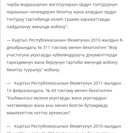
чарба өндүрүшүнүн жоготууларын ордун толтуруунун
наркынын ченемдерин бекитүү жана алардын ордун
толтуруу тартибинде келип түшкөн каражаттарды
пайдалануу жөнүндө жобону”;
— Кыргыз Республикасынын Өкмөтүнүн 2010-жылдын 8-
декабрындагы № 311 токтому менен бекитилген “Жер
участогуна укуктарды күбөлөндүрүүчү документтерди
тариздөөнүн жана берүүнүн тартиби жөнүндө жобону
бекитүү тууралуу” жобону;
— Кыргыз Республикасынын Өкмөтүнүн 2011-жылдын
15-февралындагы № 49 токтому менен бекитилген
“Кыймылсыз мүлккө укуктарды жана укуктардын
чектөөлөрүн жана аны менен болгон бүтүмдөрдү
мамлекеттик каттоо эрежесин”;
— Кыргыз Республикасынын Өкмөтүнүн 2010-жылдын