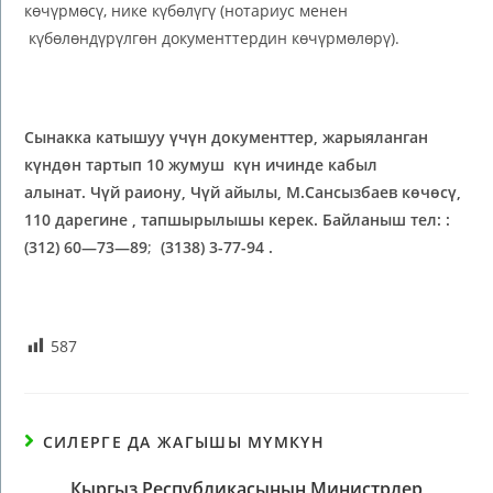
көчүрмөсү, нике күбөлүгү (нотариус менен
күбөлөндүрүлгөн документтердин көчүрмөлөрү).
Сынакка катышуу үчүн документтер, жарыяланган
күндөн тартып 10 жумуш күн ичинде кабыл
алынат. Чүй раиону, Чүй айылы, М.Сансызбаев көчөсү,
110 дарегине , тапшырылышы керек. Байланыш т
ел:
:
(312) 60
—
73
—
89
;
(3
138) 3-77-94
.
587
СИЛЕРГЕ ДА ЖАГЫШЫ МҮМКҮН
Кыргыз Республикасынын Министрлер