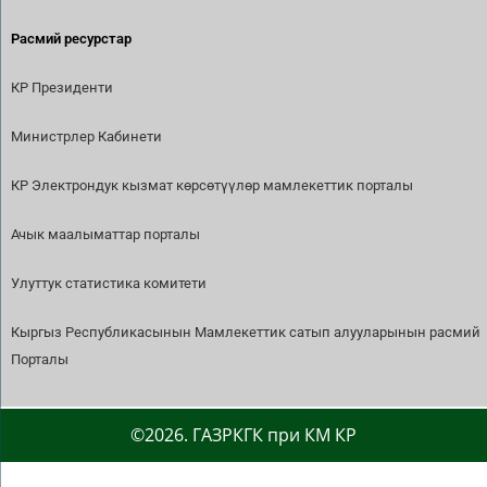
Расмий ресурстар
КР Президенти
Министрлер Кабинети
КР Электрондук кызмат көрсөтүүлөр мамлекеттик порталы
Ачык маалыматтар порталы
Улуттук статистика комитети
Кыргыз Республикасынын Мамлекеттик сатып алууларынын расмий
Порталы
©2026. ГАЗРКГК при КМ КР