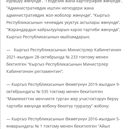
күрөшүү жөнүндө”, “Геодезия жана картография жөнүндө”,
“Административдик иштин негиздери жана
административдик жол-жоболор жөнүндө”, “Кыргыз
Республикасынын ченемдик укуктук актылары жөнүндө”,
“Жарандардын кайрылууларын кароо тартиби жөнүндө”,
Кыргыз Республикасынын мыйзамдарын;
— Кыргыз Республикасынын Министрлер Кабинетинин
2021-жылдын 28-октябрында № 233 токтому менен
бектилген “Кыргыз Республикасынын Министрлер
Кабинетинин регламентин”;
— Кыргыз Республикасынын Өкмөтүнүн 2019-жылдын 9-
октябрындагы № 535 токтому менен бекитилген
“Мамлекеттик менчикте турган жер участокторун берүү
тартиби жөнүндө жобону бекитүү тууралуу” жобону;
— Кыргыз Республикасынын Өкмөтүнүн 2016-жылдын 5-
январындагы № 1 токтому менен бекитилген “Айыл