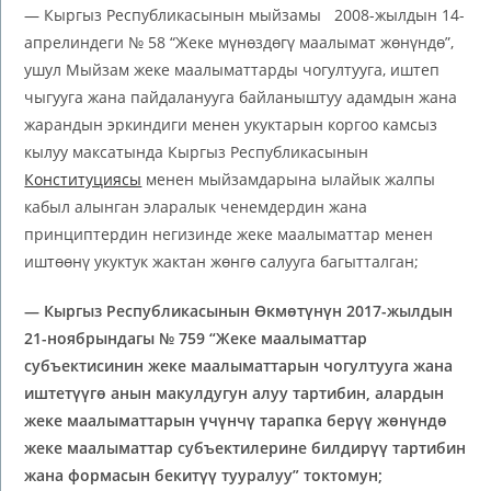
— Кыргыз Республикасынын мыйзамы 2008-жылдын 14-
апрелиндеги № 58 “Жеке мүнөздөгү маалымат жөнүндө”,
ушул Мыйзам жеке маалыматтарды чогултууга, иштеп
чыгууга жана пайдаланууга байланыштуу адамдын жана
жарандын эркиндиги менен укуктарын коргоо камсыз
кылуу максатында Кыргыз Республикасынын
Конституциясы
менен мыйзамдарына ылайык жалпы
кабыл алынган эларалык ченемдердин жана
принциптердин негизинде жеке маалыматтар менен
иштөөнү укуктук жактан жөнгө салууга багытталган;
— Кыргыз Республикасынын Өкмөтүнүн 2017-жылдын
21-ноябрындагы № 759 “
Жеке маалыматтар
субъектисинин жеке маалыматтарын чогултууга жана
иштетүүгө анын макулдугун алуу тартибин, алардын
жеке маалыматтарын үчүнчү тарапка берүү жөнүндө
жеке маалыматтар субъектилерине билдирүү тартибин
жана формасын бекитүү тууралуу
” токтомун;