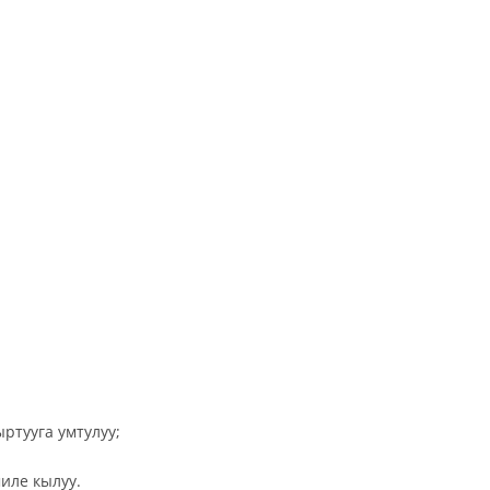
тууга умтулуу;
ле кылуу.