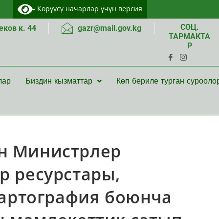
- Көрүүсү начарлар үчүн версия
СОЦ.
ков к. 44
gazr@mail.gov.kg
ТАРМАКТА
Р
лар
Биздин кызматтар
Көп бериле турган сурооло
н Министрлер
р ресурстары,
картография боюнча