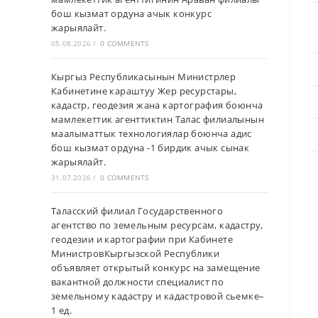
бош кызмат ордуна ачык конкурс
жарыялайт.
05.08.2026
/
0 COMMENTS
Кыргыз Республикасынын Министрлер
Кабинетине караштуу Жер ресурстары,
кадастр, геодезия жана картография боюнча
мамлекеттик агенттиктин Талас филиалынын
маалыматтык технологиялар боюнча адис
бош кызмат ордуна -1 бирдик ачык сынак
жарыялайт.
31.07.2026
/
0 COMMENTS
Таласский филиал Государственного
агентство по земельным ресурсам, кадастру,
геодезии и картографии при Кабинете
МинистровКыргызской Республики
объявляет открытый конкурс на замещение
вакантной должности специалист по
земельному кадастру и кадастровой сьемке–
1 ед.