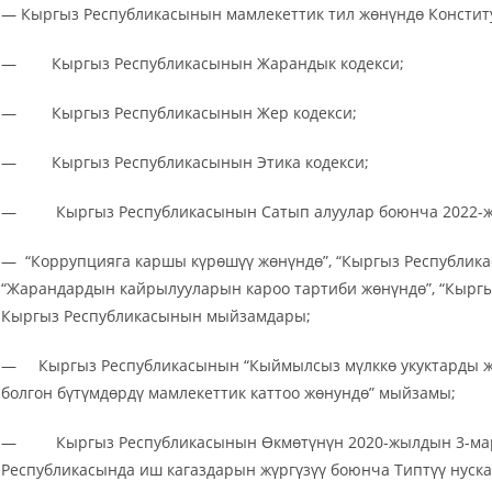
— Кыргыз Республикасынын мамлекеттик тил жөнүндө Консти
— Кыргыз Республикасынын Жарандык кодекси;
— Кыргыз Республикасынын Жер кодекси;
— Кыргыз Республикасынын Этика кодекси;
— Кыргыз Республикасынын Сатып алуулар боюнча 2022-жы
— “Коррупцияга каршы күрөшүү жөнүндө”, “Кыргыз Республика
“Жарандардын кайрылууларын кароо тартиби жөнүндө”, “Кырг
Кыргыз Республикасынын мыйзамдары;
— Кыргыз Республикасынын “Кыймылсыз мүлккө укуктарды жа
болгон бүтүмдөрдү мамлекеттик каттоо жөнундө” мыйзамы;
— Кыргыз Республикасынын Өкмөтүнүн 2020-жылдын 3-марты
Республикасында иш кагаздарын жүргүзүү боюнча Типтүү нуска