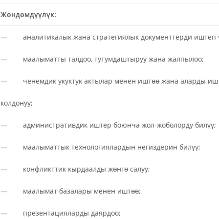
Жөндөмдүүлүк:
— аналитикалык жана стратегиялык документтерди иштеп 
— маалыматты талдоо, тутумдаштыруу жана жалпылоо;
— ченемдик укуктук актылар менен иштөө жана аларды иш
колдонуу;
— административдик иштер боюнча жол-жоболорду билүү;
— маалыматтык технологиялардын негиздерин билүү;
— конфликттик кырдаалды жөнгө салуу;
— маалымат базалары менен иштөө;
— презентацияларды даярдоо;