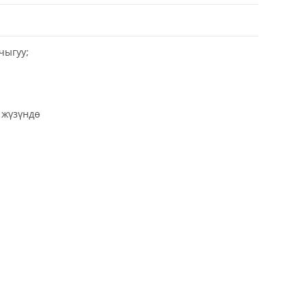
чыгуу;
 жүзүндө