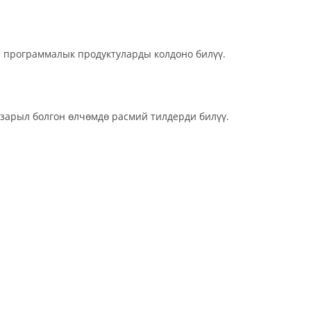
рограммалык продуктуларды колдоно билүү.
арыл болгон өлчөмдө расмий тилдерди билүү.