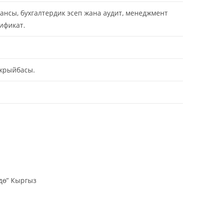
сы, бухгалтердик эсеп жана аудит, менеджмент
ификат.
ажрыйбасы.
ө” Кыргыз