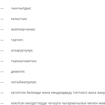
— чынчылдык;
— калыстык;
— жоопкерчилик;
— тартип;
— аткаруучулук;
— тырышчаактык;
— демилге;
— натыйжалуулук;
— кесиптик билимди жана көндүмдөрдү топтоого жана жаңыр
— коюлган милдеттерди чечүүгө чыгармачылык менен мами