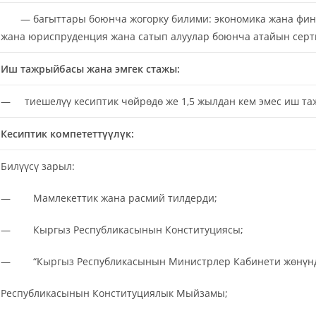
— багыттары боюнча жогорку билими: экономика жана финан
жана юриспруденция жана сатып алуулар боюнча атайын серт
Иш тажрыйбасы жана эмгек стажы:
— тиешелүү кесиптик чөйрөдө же 1,5 жылдан кем эмес иш т
Кесиптик компететтүүлүк:
Билүүсү зарыл:
— Мамлекеттик жана расмий тилдерди;
— Кыргыз Республикасынын Конституциясы;
— “Кыргыз Республикасынын Министрлер Кабинети жөнүнд
Республикасынын Конституциялык Мыйзамы;