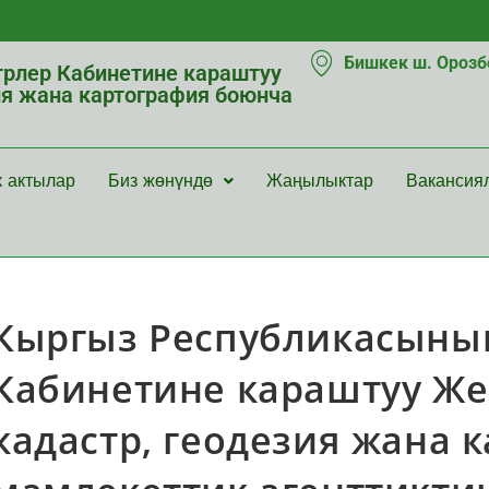
Бишкек ш. Орозбе
рлер Кабинетине караштуу
ия жана картография боюнча
к актылар
Биз жөнүндө
Жаңылыктар
Вакансия
Кыргыз Республикасыны
Кабинетине караштуу Же
кадастр, геодезия жана 