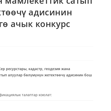
н мамлекеттик сатып
ктөөчү адисинин
гө ачык конкурс
р ресурстары, кадастр, геодезия жана
атып алуулар бөлүмүнүн жетектөөчү адисинин
бош
ификациялык талаптар коюлат: