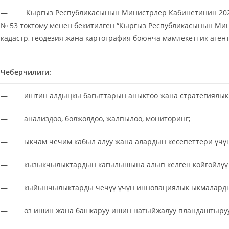
— Кыргыз Республикасынын Министрлер Кабин
№ 53 токтому менен бекитилген “Кыргыз Республикасынын Ми
кадастр, геодезия жана картография боюнча мамлекеттик агент
Чеберчилиги:
— иштин алдыңкы багыттарын аныктоо жана стратегиялык 
— анализдөө, болжолдоо, жалпылоо, мониторинг;
— ыкчам чечим кабыл алуу жана алардын кесепеттери үчүн
— кызыкчылыктардын кагылышына алып келген көйгөйлүү кы
— кыйынчылыктарды чечүү үчүн инновациялык ыкмаларды к
— өз ишин жана башкаруу ишин натыйжалуу пландаштыруу