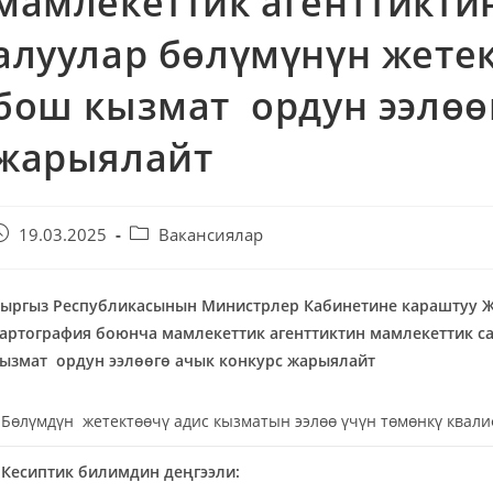
мамлекеттик агенттикти
алуулар бөлүмүнүн жете
бош кызмат ордун ээлөө
жарыялайт
19.03.2025
Вакансиялар
ыргыз Республикасынын
Министрлер Кабинетине караштуу Же
артография боюнча мамлекеттик агенттиктин
мамлекеттик с
ызмат ордун ээлөөгө ачык конкурс жарыялайт
Бөлүмдүн жетектөөчү адис кызматын ээлөө үчүн төмөнкү квал
Кесиптик билимдин деңгээли: