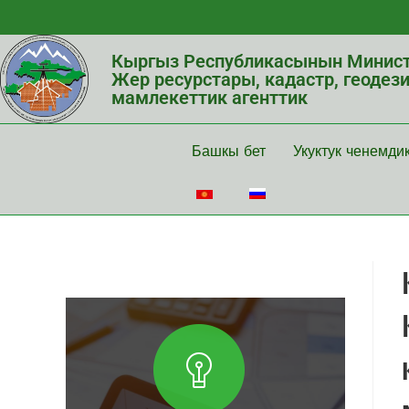
Кыргыз Республикасынын Минист
Жер ресурстары, кадастр, геодез
мамлекеттик агенттик
Башкы бет
Укуктук ченемди