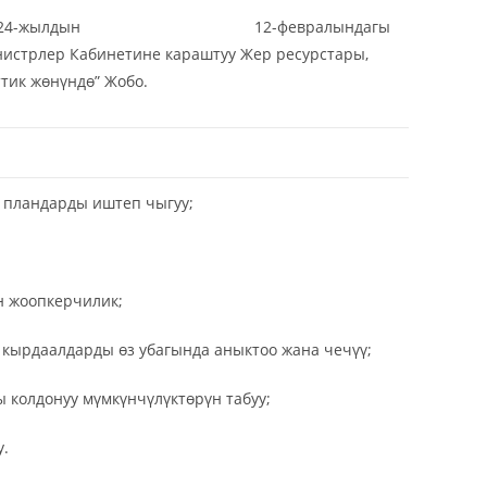
етинин 2024-жылдын 12-февралындагы
нистрлер Кабинетине караштуу Жер ресурстары,
тик жөнүндө” Жобо.
пландарды иштеп чыгуу;
 жоопкерчилик;
рдаалдарды өз убагында аныктоо жана чечүү;
олдонуу мүмкүнчүлүктөрүн табуу;
.