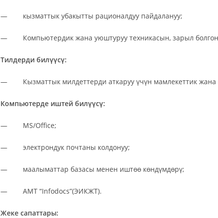
— кызматтык убакытты рационалдуу пайдалануу;
— Компьютердик жана уюштуруу техникасын, зарыл болгон п
Тилдерди билүүсү:
— Кызматтык милдеттерди аткаруу үчүн мамлекеттик жана з
Компьютерде иштей билүүсү:
— MS/Office;
— электрондук почтаны колдонуу;
— маалыматтар базасы менен иштөө көндүмдөрү;
— АМТ “Infodocs”(ЭИКЖТ).
Жеке сапаттары: