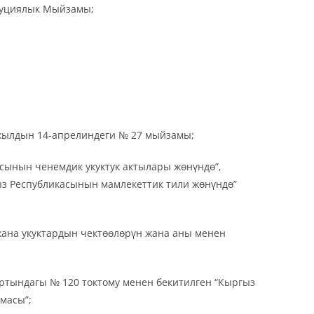
туциялык Мыйзамы;
лдын 14-апрелиндеги № 27 мыйзамы;
сынын ченемдик укуктук актылары жөнүндө”,
ыз Республикасынын мамлекеттик тили жөнүндө”
на укуктардын чектөөлөрүн жана аны менен
ндагы № 120 токтому менен бекитилген “Кыргыз
масы”;