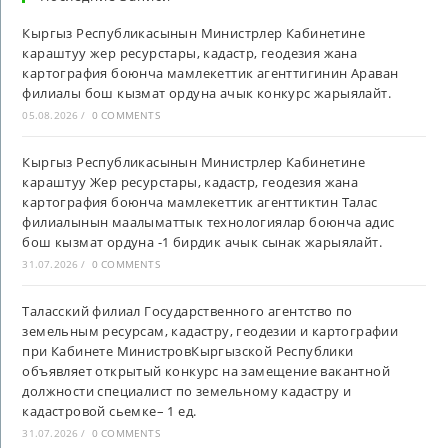
Кыргыз Республикасынын Министрлер Кабинетине
караштуу жер ресурстары, кадастр, геодезия жана
картография боюнча мамлекеттик агенттигинин Араван
филиалы бош кызмат ордуна ачык конкурс жарыялайт.
05.08.2026
/
0 COMMENTS
Кыргыз Республикасынын Министрлер Кабинетине
караштуу Жер ресурстары, кадастр, геодезия жана
картография боюнча мамлекеттик агенттиктин Талас
филиалынын маалыматтык технологиялар боюнча адис
бош кызмат ордуна -1 бирдик ачык сынак жарыялайт.
31.07.2026
/
0 COMMENTS
Таласский филиал Государственного агентство по
земельным ресурсам, кадастру, геодезии и картографии
при Кабинете МинистровКыргызской Республики
объявляет открытый конкурс на замещение вакантной
должности специалист по земельному кадастру и
кадастровой сьемке– 1 ед.
31.07.2026
/
0 COMMENTS