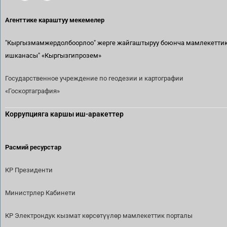
Агенттике караштуу мекемелер
"Кыргызмамжердолбоорлоо" жерге жайгаштыруу боюнча мамлекетти
ишканасы"
«Кыргызгипрозем»
Государственное учреждение по геодезии и картографии
«Госкортаграфия»
Коррупцияга каршы иш-аракеттер
Расмий ресурстар
КР Президенти
Министрлер Кабинети
КР Электрондук кызмат көрсөтүүлөр мамлекеттик порталы