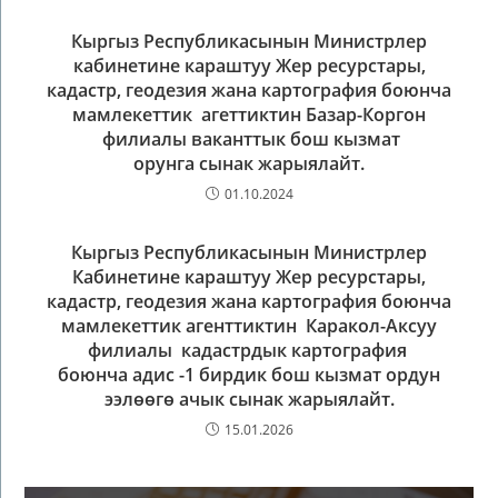
Кыргыз Республикасынын Министрлер
кабинетине караштуу Жер ресурстары,
кадастр, геодезия жана картография боюнча
мамлекеттик агеттиктин Базар-Коргон
филиалы ваканттык бош кызмат
орунга сынак жарыялайт.
01.10.2024
Кыргыз Республикасынын Министрлер
Кабинетине караштуу Жер ресурстары,
кадастр, геодезия жана картография боюнча
мамлекеттик агенттиктин Каракол-Аксуу
филиалы кадастрдык картография
боюнча адис -1 бирдик бош кызмат ордун
ээлөөгө ачык сынак жарыялайт.
15.01.2026