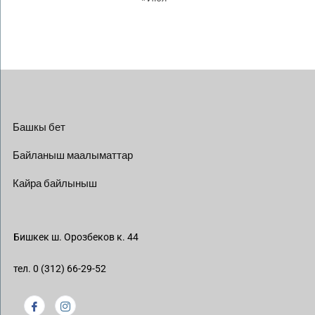
Башкы бет
Байланыш маалыматтар
Кайра байлыныш
Бишкек ш. Орозбеков к. 44
тел. 0 (312) 66-29-52