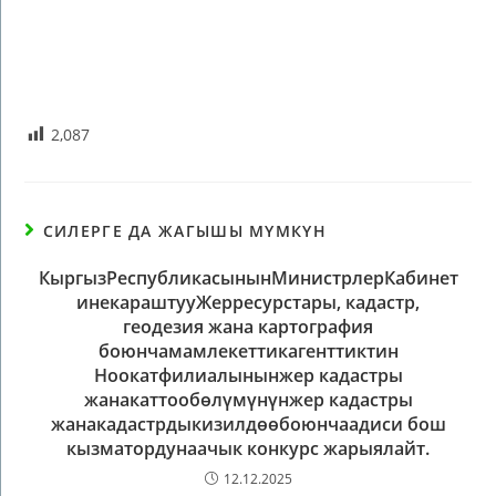
2,087
СИЛЕРГЕ ДА ЖАГЫШЫ МҮМКҮН
КыргызРеспубликасынынМинистрлерКабинет
инекараштууЖерресурстары, кадастр,
геодезия жана картография
боюнчамамлекеттикагенттиктин
Ноокатфилиалынынжер кадастры
жанакаттообөлүмүнүнжер кадастры
жанакадастрдыкизилдөөбоюнчаадиси бош
кызматордунаачык конкурс жарыялайт.
12.12.2025