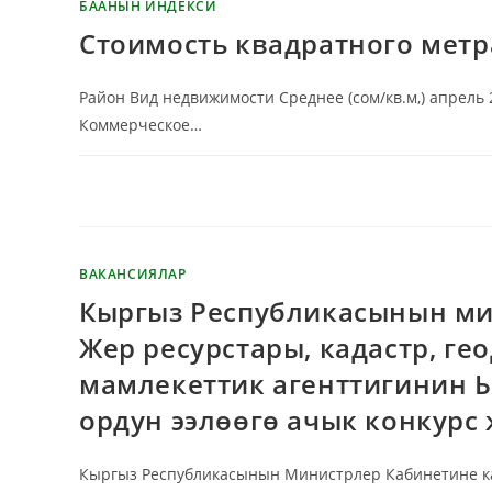
БААНЫН ИНДЕКСИ
Стоимость квадратного метр
Район Вид недвижимости Среднее (сом/кв.м,) апрель 
Коммерческое…
КОММЕНТАРИЙЛЕР ӨЧҮРҮЛГӨН
ВАКАНСИЯЛАР
Кыргыз Республикасынын ми
Жер ресурстары, кадастр, г
мамлекеттик агенттигинин 
ордун ээлөөгө ачык конкурс
Кыргыз Республикасынын Министрлер Кабинетине кар