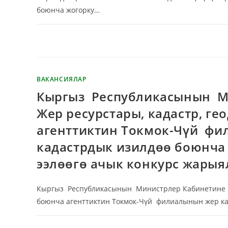
боюнча жогорку…
КОММЕНТАРИЙЛЕР ӨЧҮРҮЛГӨН
ВАКАНСИЯЛАР
Кыргыз Республикасынын М
Жер ресурстары, кадастр, г
агенттиктин Токмок-Чүй фи
кадастрдык изилдөө боюнча
ээлөөгө ачык конкурс жарыя
Кыргыз Республикасынын Министрлер Кабинетине ка
боюнча агенттиктин Токмок-Чүй филиалынын жер к
КОММЕНТАРИЙЛЕР ӨЧҮРҮЛГӨН