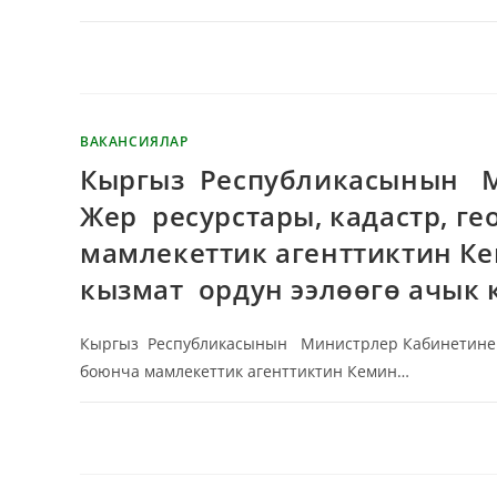
КОММЕНТАРИЙЛЕР ӨЧҮРҮЛГӨН
ВАКАНСИЯЛАР
Кыргыз Республикасынын М
Жер ресурстары, кадастр, г
мамлекеттик агенттиктин К
кызмат ордун ээлөөгө ачык 
Кыргыз Республикасынын Министрлер Кабинетине ка
боюнча мамлекеттик агенттиктин Кемин…
КОММЕНТАРИЙЛЕР ӨЧҮРҮЛГӨН