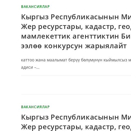
ВАКАНСИЯЛАР
Кыргыз Республикасынын Ми
Жер ресурстары, кадастр, г
мамлекеттик агенттиктин Б
ээлөө конкурсун жарыялайт
каттоо жана маалымат берүү бөлүмүнүн кыймылсыз м
адиси –…
КОММЕНТАРИЙЛЕР ӨЧҮРҮЛГӨН
ВАКАНСИЯЛАР
Кыргыз Республикасынын Ми
Жер ресурстары, кадастр, г