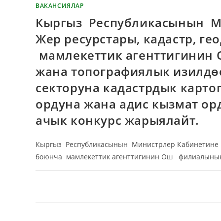
ВАКАНСИЯЛАР
Кыргыз Республикасынын М
Жер ресурстары, кадастр, г
мамлекеттик агенттигинин
жана топографиялык изилдө
секторуна кадастрдык карто
ордуна жана адис кызмат ор
ачык конкурс жарыялайт.
Кыргыз Республикасынын Министрлер Кабинетине ка
боюнча мамлекеттик агенттигинин Ош филиалыны
КОММЕНТАРИЙЛЕР ӨЧҮРҮЛГӨН