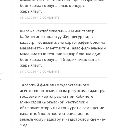
бош кызмат ордуна ачык конкурс
жарыялайт.
05.08.2026
/
0 COMMENTS
Кыргыз Республикасынын Министрлер
Кабинетине караштуу Жер ресурстары,
кадастр, геодезия жана картография боюнча
мамлекеттик агенттиктин Талас филиалынын
маалыматтык технологиялар боюнча адис
бош кызмат ордуна -1 бирдик ачык сынак
жарыялайт.
31.07.2026
/
0 COMMENTS
26
Таласский филиал Государственного
агентство по земельным ресурсам, кадастру,
геодезии и картографии при Кабинете
МинистровКыргызской Республики
объявляет открытый конкурс на замещение
вакантной должности специалист по
земельному кадастру и кадастровой сьемке–
1 ед.