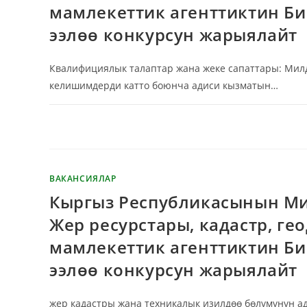
мамлекеттик агенттиктин Б
ээлөө конкурсун жарыялайт
Квалифициялык талаптар жана жеке сапаттары: Милд
келишимдерди катто боюнча адиси кызматын…
КОММЕНТАРИЙЛЕР ӨЧҮРҮЛГӨН
ВАКАНСИЯЛАР
Кыргыз Республикасынын Ми
Жер ресурстары, кадастр, г
мамлекеттик агенттиктин Б
ээлөө конкурсун жарыялайт
жер кадастры жана техникалык изилдөө бөлүмүнүн а