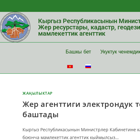
Кыргыз Республикасынын Минист
Жер ресурстары, кадастр, геодез
мамлекеттик агенттик
Башкы бет
Укуктук ченемди
ЖАҢЫЛЫКТАР
Жер агенттиги электрондук 
баштады
Кыргыз Республикасынын Министрлер Кабинетине кар
боюнча мамлекеттик агенттик кыймылсыз…