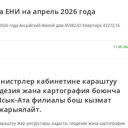
а ЕНИ на апрель 2026 года
2026 года Аксыйский Жилой дом 45982,02 Квартира 42272,16
11.05.20
нистрлер кабинетине караштуу
еодезия жана картография боюнча
Ысык-Ата филиалы бош кызмат
 жарыялайт.
аштуу Жер ресурстары, кадастр, геодезия жана картография