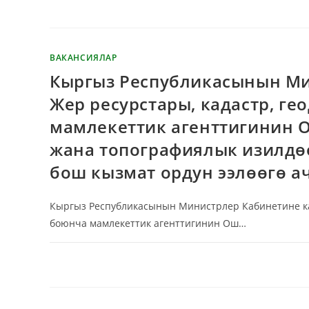
ВАКАНСИЯЛАР
Кыргыз Республикасынын Ми
Жер ресурстары, кадастр, г
мамлекеттик агенттигинин 
жана топографиялык изилдө
бош кызмат ордун ээлөөгө а
Кыргыз Республикасынын Министрлер Кабинетине кар
боюнча мамлекеттик агенттигинин Ош…
КОММЕНТАРИЙЛЕР ӨЧҮРҮЛГӨН