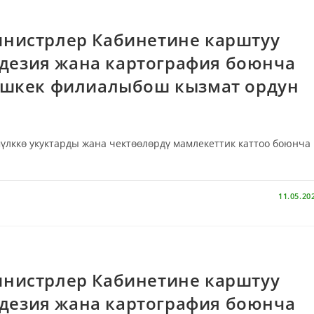
нистрлер Кабинетине карштуу
еодезия жана картография боюнча
ишкек филиалыбош кызмат ордун
үлккө укуктарды жана чектөөлөрдү мамлекеттик каттоо боюнча
11.05.20
нистрлер Кабинетине карштуу
еодезия жана картография боюнча