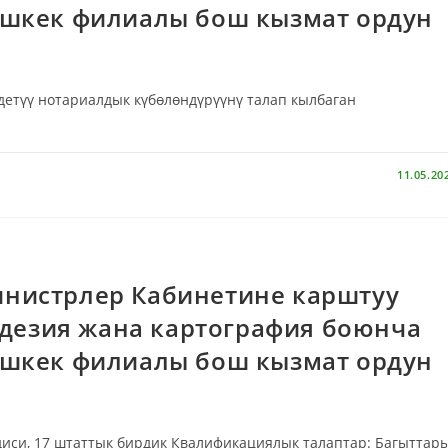
ишкек филиалы бош кызмат ордун
етүү нотариалдык күбөлөндүрүүнү талап кылбаган
11.05.20
нистрлер Кабинетине карштуу
еодезия жана картография боюнча
ишкек филиалы бош кызмат ордун
диси, 17 штаттык бирдик Квалификациялык талаптар: Багыттар