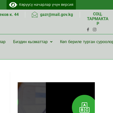
- Көрүүсү начарлар үчүн версия
СОЦ.
ков к. 44
gazr@mail.gov.kg
ТАРМАКТА
Р
лар
Биздин кызматтар
Көп бериле турган сурооло