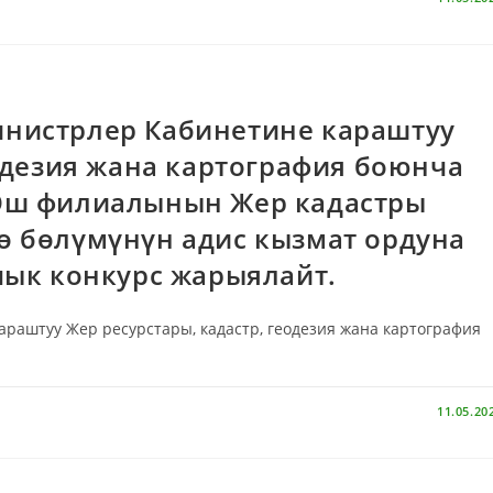
нистрлер Кабинетине караштуу
еодезия жана картография боюнча
Ош филиалынын Жер кадастры
ө бөлүмүнүн адис кызмат ордуна
чык конкурс жарыялайт.
аштуу Жер ресурстары, кадастр, геодезия жана картография
11.05.20