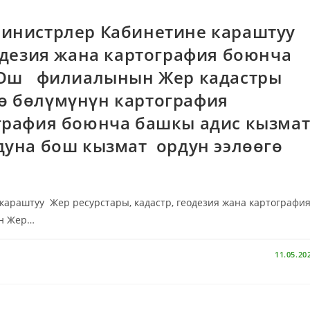
инистрлер Кабинетине караштуу
еодезия жана картография боюнча
 Ош филиалынын Жер кадастры
ө бөлүмүнүн картография
графия боюнча башкы адис кызма
дуна бош кызмат ордун ээлөөгө
раштуу Жер ресурстары, кадастр, геодезия жана картографи
н Жер…
11.05.20