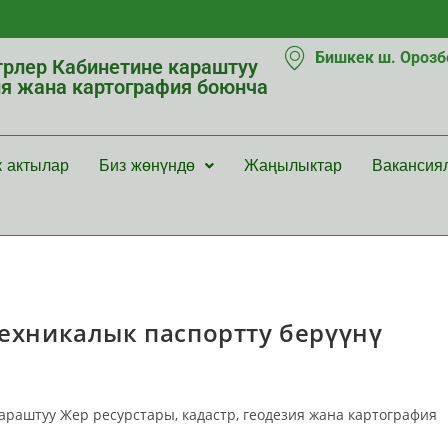
Бишкек ш. Орозбе
рлер Кабинетине караштуу
ия жана картография боюнча
к актылар
Биз жөнүндө
Жаңылыктар
Вакансия
техникалык паспортту берүүнү
аштуу Жер ресурстары, кадастр, геодезия жана картография