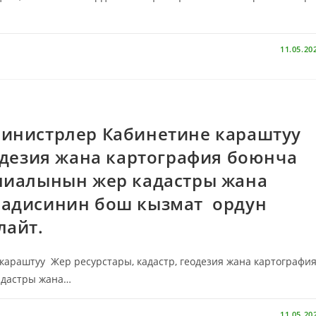
11.05.20
инистрлер Кабинетине караштуу
еодезия жана картография боюнча
лиалынын жер кадастры жана
 адисинин бош кызмат ордун
лайт.
раштуу Жер ресурстары, кадастр, геодезия жана картографи
адастры жана…
11.05.20