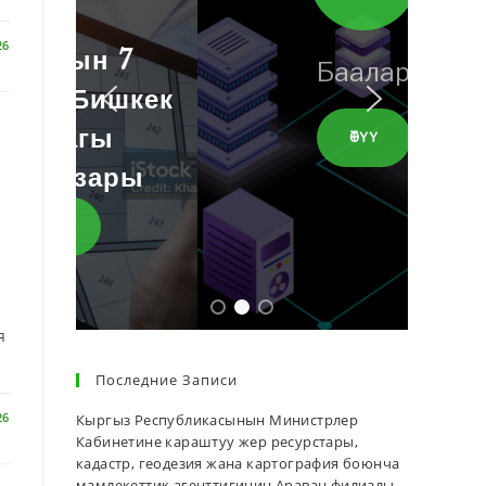
26
Баалар
ӨТҮҮ
я
Последние Записи
26
Кыргыз Республикасынын Министрлер
Кабинетине караштуу жер ресурстары,
кадастр, геодезия жана картография боюнча
мамлекеттик агенттигинин Араван филиалы