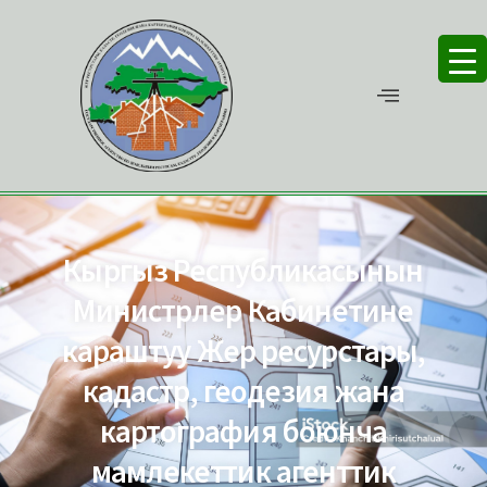
Кыргыз Республикасынын
Министрлер Кабинетине
караштуу Жер ресурстары,
кадастр, геодезия жана
картография боюнча
мамлекеттик агенттик