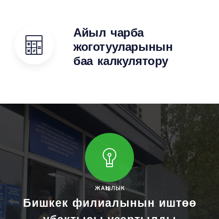
Айыл чарба
жоготууларынын
баа калкулятору
ЖАҢЫЛЫК
Бишкек филиалынын иштөө