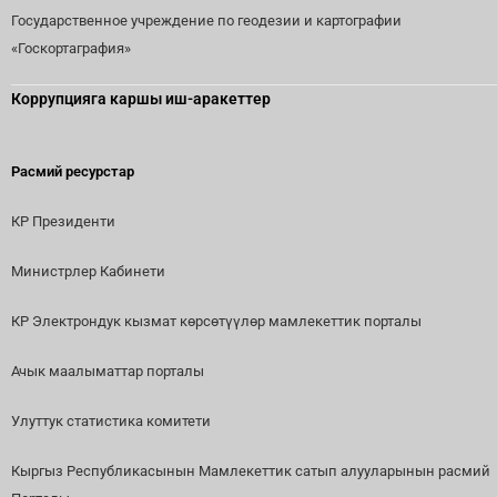
Государственное учреждение по геодезии и картографии
«Госкортаграфия»
Коррупцияга каршы иш-аракеттер
Расмий ресурстар
КР Президенти
Министрлер Кабинети
КР Электрондук кызмат көрсөтүүлөр мамлекеттик порталы
Ачык маалыматтар порталы
Улуттук статистика комитети
Кыргыз Республикасынын Мамлекеттик сатып алууларынын расмий