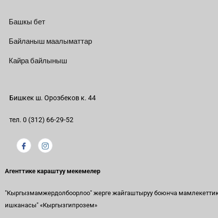
Башкы бет
Байланыш маалыматтар
Кайра байлыныш
Бишкек ш. Орозбеков к. 44
тел. 0 (312) 66-29-52
Агенттике караштуу мекемелер
"Кыргызмамжердолбоорлоо" жерге жайгаштыруу боюнча мамлекетти
ишканасы"
«Кыргызгипрозем»