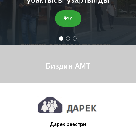
убактысы узартылды
ӨТҮҮ
Биздин АМТ
Дарек реестри