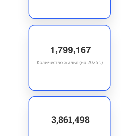
,
,
1
7
9
9
1
6
7
Количество жилья (на 2025г.)
5,626,955