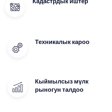
Кадастрдык иштер
Техникалык кароо
Кыймылсыз мүлк
рыногун талдоо