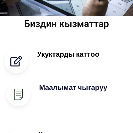
Биздин кызматтар
Укуктарды каттоо
Маалымат чыгаруу