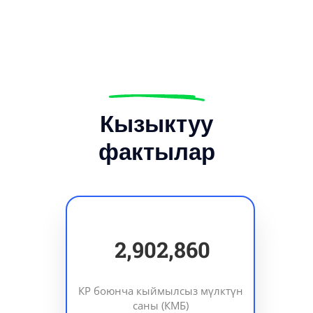
Кызыктуу
фактылар
3,630,379
КР боюнча кыймылсыз мүлктүн
саны (КМБ)