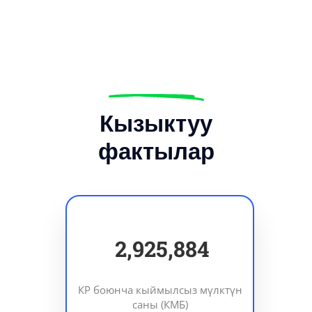
Кызыктуу
фактылар
3,602,633
КР боюнча кыймылсыз мүлктүн
саны (КМБ)