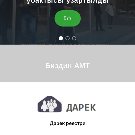
убактысы узартылды
ӨТҮҮ
Биздин АМТ
Дарек реестри