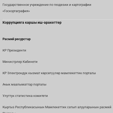
Государственное учреждение по геодезии и картографии
«Госкортаграфия»
Коррупцияга каршы иш-аракеттер
Расмий ресурстар
КР Президенти
Министрлер Кабинети
КР Электрондук кызмат көрсөтүүлөр мамлекеттик порталы
Ачык маалыматтар порталы
Улуттук статистика комитети
Кыргыз Республикасынын Мамлекеттик сатып алууларынын расмий