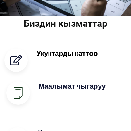
Биздин кызматтар
Укуктарды каттоо
Маалымат чыгаруу