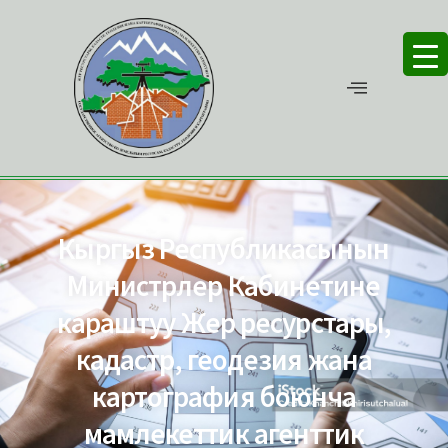
Кыргыз Республикасынын
Министрлер Кабинетине
караштуу Жер ресурстары,
кадастр, геодезия жана
картография боюнча
мамлекеттик агенттик