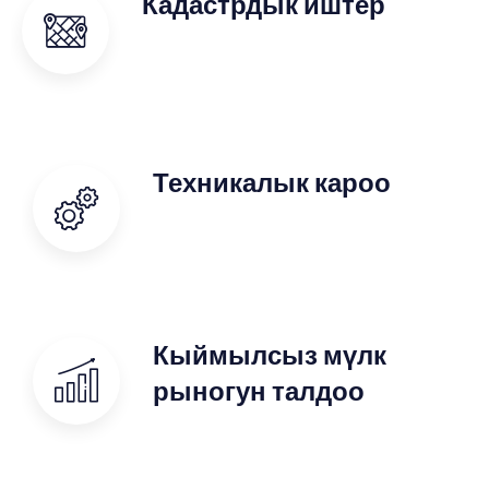
Кадастрдык иштер
Техникалык кароо
Кыймылсыз мүлк
рыногун талдоо