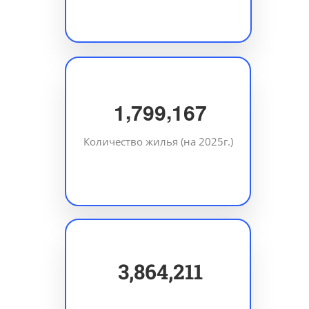
,
,
1
7
9
9
1
6
7
Количество жилья (на 2025г.)
5,499,321