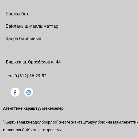
Башкы бет
Байланыш маалыматтар
Кайра байлыныш
Бишкек ш. Орозбеков к. 44
тел. 0 (312) 66-29-52
Агенттике караштуу мекемелер
"Кыргызмамжердолбоорлоо" жерге жайгаштыруу боюнча мамлекетти
ишканасы"
«Кыргызгипрозем»