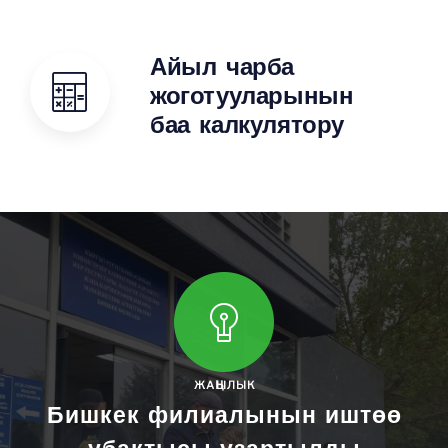
Айыл чарба
жоготууларынын
баа калкулятору
ЖАҢЫЛЫК
Бишкек филиалынын иштөө