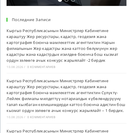
Последние Записи
Кыргыз Республикасынын Министрлер Кабинетине
караштуу Жер ресурстары, кадастр, геодезия жана
картография боюнча мамлекеттик агенттиктин Нарын
филиалынын Жер кадастры жана каттоо бөлүмүнүн жер
кадастры жана кадастрдык изилдөө боюнча бош кызмат
ордун ээлөөгө ачык конкурс жарыялайт -2 бирдик
10.08.2026
/
0 КОММЕНТАРИЕВ
Кыргыз Республикасынын Министрлер Кабинетине
караштуу Жер ресурстары, кадастр, геодезия жана
картография боюнча мамлекеттик агенттиктин Сүлүктү-
Лейлек филиалы милдеттүү нотариалдык күбөлөндүрүүнү
талап кылбаган келишимдерди каттоо боюнча адистин бош
кызмат ордун ээлөөгө ачык конкурс жарыялайт – 1 бирдик.
10.08.2026
/
0 КОММЕНТАРИЕВ
Кыргыз Республикасынын Министрлер Кабинетине