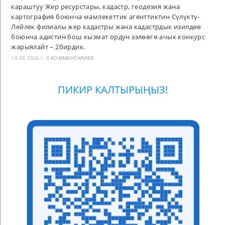
караштуу Жер ресурстары, кадастр, геодезия жана
картография боюнча мамлекеттик агенттиктин Сүлүктү-
Лейлек филиалы жер кадастры жана кадастрдык изилдөө
боюнча адистин бош кызмат ордун ээлөөгө ачык конкурс
жарыялайт – 2бирдик.
10.08.2026
/
0 КОММЕНТАРИЕВ
ПИКИР КАЛТЫРЫҢЫЗ!