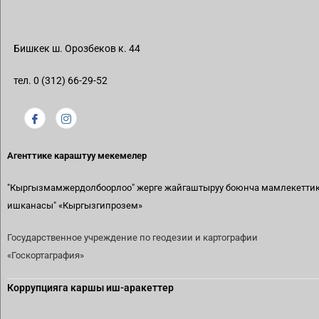
Бишкек ш. Орозбеков к. 44
тел. 0 (312) 66-29-52
Агенттике караштуу мекемелер
"Кыргызмамжердолбоорлоо" жерге жайгаштыруу боюнча мамлекетти
ишканасы"
«Кыргызгипрозем»
Государственное учреждение по геодезии и картографии
«Госкортаграфия»
Коррупцияга каршы иш-аракеттер