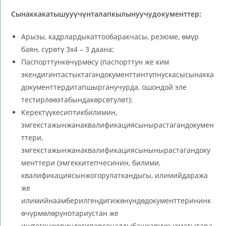
Сынаккакатышууүчүнталапкылынуучудокументтер:
Арызы, кадрлардыкаттообаракчасы, резюме, өмүр
баян, сүрөтү 3х4 – 3 даана;
Паспорттункөчүрмөсу (паспорттун же ким
экендигинтастыктагандокументтинтүпнускасысынакка
документтердитапшырганучурда, ошондой эле
тестирлөөэтабындакөрсөтүлөт);
Керектүүкесиптикбилимин,
эмгекстажынжанаквалификациясынырастагандокумен
ттери,
эмгекстажынжанаквалификациясынынырастагандоку
менттери (эмгеккитепчесинин, билими,
квалификациясынжогорулаткандыгы, илимийдаража
же
илимийнаамберилгендигижөнүндөдокументтерининк
өчүрмөлөрүнотариустан же
иштегенжериндегиперсоналдыбашкаруукызматытара