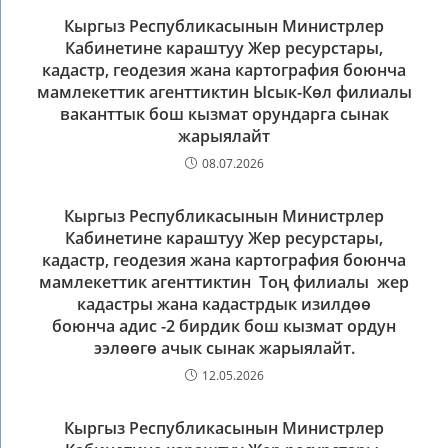
Кыргыз Республикасынын Министрлер
Кабинетине караштуу Жер ресурстары,
кадастр, геодезия жана картография боюнча
мамлекеттик агенттиктин Ысык-Көл филиалы
ваканттык бош кызмат орундарга сынак
жарыялайт
08.07.2026
Кыргыз Республикасынын Министрлер
Кабинетине караштуу Жер ресурстары,
кадастр, геодезия жана картография боюнча
мамлекеттик агенттиктин Тоң филиалы жер
кадастры жана кадастрдык изилдөө
боюнча адис -2 бирдик бош кызмат ордун
ээлөөгө ачык сынак жарыялайт.
12.05.2026
Кыргыз Республикасынын Министрлер