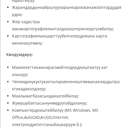
ндаштыруу;
Жарандардынкайрылууларынкароожанажооптордудая
рдоо;
Жер кадастры
жанакартографиялыкталдооиштеринжүргүзөбилүү;
Картографиялыкшарттуубелгилердижана карта
менеништөөнү;
Көндүмдөрү:
Мамлекеттикжанарасмийтилдердеиштиктүү кат
алышуу;
Ченемдикукуктукактыларменеништөөжанаалардыпра
ктикадаколдонуу;
Маалыматбазасындаиштейбилүү;
Жумушубактысынүнөмдүүпайдалануу;
Компьютердеиштейбилүү (MS Windows, MS
Office,
AutoCAD
,
ArcGIS
,Internet,
электрондукпочтаныбашкарууж.б.);