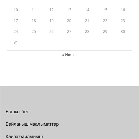
10
11
12
13
14
15
16
17
18
19
20
21
22
23
24
25
26
27
28
29
30
31
« Июл
Башкы бет
Байланыш маалыматтар
Кайра байлыныш