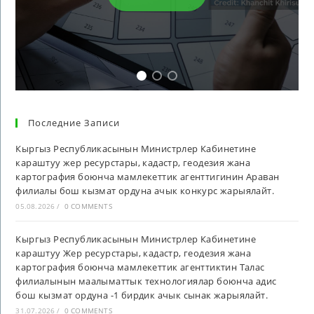
Последние Записи
Кыргыз Республикасынын Министрлер Кабинетине
караштуу жер ресурстары, кадастр, геодезия жана
картография боюнча мамлекеттик агенттигинин Араван
филиалы бош кызмат ордуна ачык конкурс жарыялайт.
05.08.2026
/
0 COMMENTS
Кыргыз Республикасынын Министрлер Кабинетине
караштуу Жер ресурстары, кадастр, геодезия жана
картография боюнча мамлекеттик агенттиктин Талас
филиалынын маалыматтык технологиялар боюнча адис
бош кызмат ордуна -1 бирдик ачык сынак жарыялайт.
31.07.2026
/
0 COMMENTS