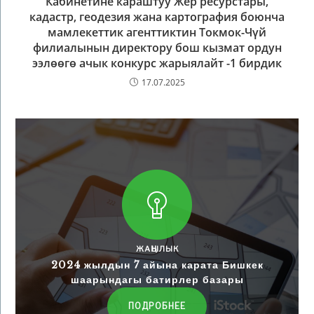
Кабинетине караштуу Жер ресурстары,
кадастр, геодезия жана картография боюнча
мамлекеттик агенттиктин Токмок-Чүй
филиалынын директору бош кызмат ордун
ээлөөгө ачык конкурс жарыялайт -1 бирдик
17.07.2025
ЖАҢЫЛЫК
2024 жылдын 7 айына карата Бишкек
шаарындагы батирлер базары
ПОДРОБНЕЕ