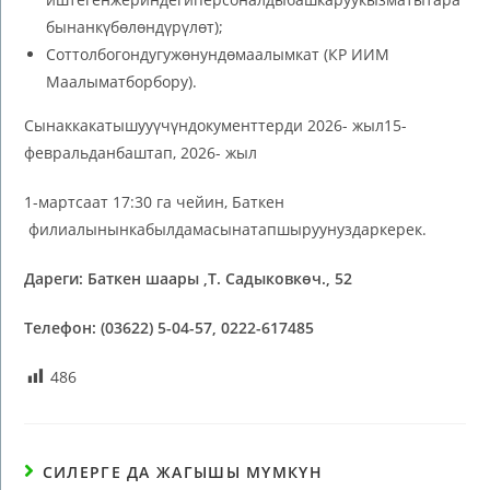
бынанкүбөлөндүрүлөт);
Соттолбогондугужөнундөмаалымкат (КР ИИМ
Маалыматборбору).
Сынаккакатышууүчүндокументтерди 2026- жыл15-
февральданбаштап, 2026- жыл
1-мартсаат 17:30 га чейин, Баткен
филиалынынкабылдамасынатапшыруунуздаркерек.
Дареги:
Баткен шаары
,
Т. Садыков
көч.,
52
Телефон:
(03622) 5-04-57, 0222-617485
486
СИЛЕРГЕ ДА ЖАГЫШЫ МҮМКҮН