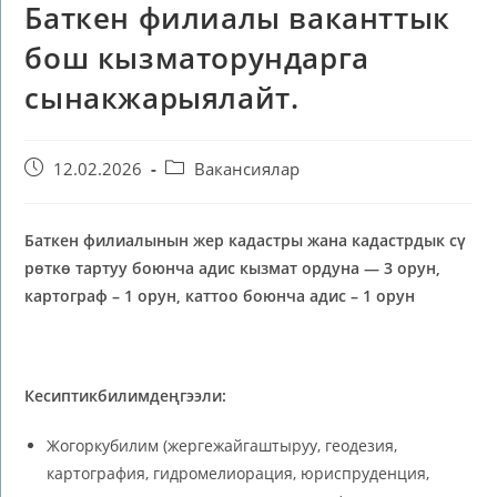
Баткен филиалы ваканттык
бош кызматорундарга
сынакжарыялайт.
12.02.2026
Вакансиялар
Баткен филиалынын жер
кадастры
жана
кадастрдык
сү
рөткө
тартуу
боюнча адис кызмат ордуна — 3 орун,
картограф – 1 орун, каттоо боюнча адис – 1 орун
Кесиптикбилимдеңгээли:
Жогоркубилим (жергежайгаштыруу, геодезия,
картография, гидромелиорация, юриспруденция,