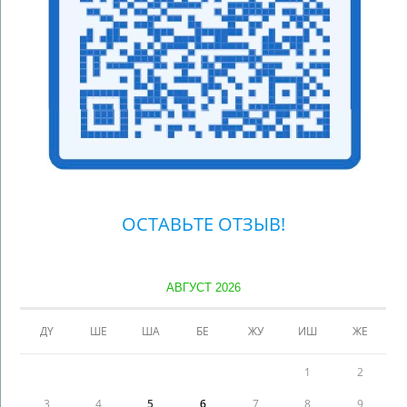
ОСТАВЬТЕ ОТЗЫВ!
АВГУСТ 2026
ДҮ
ШЕ
ША
БЕ
ЖУ
ИШ
ЖЕ
1
2
3
4
5
6
7
8
9