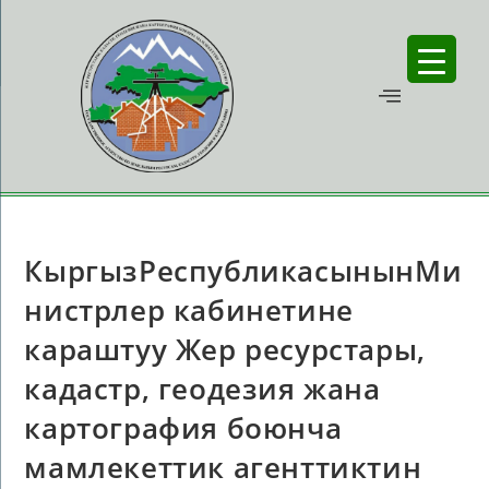
КыргызРеспубликасынынМи
нистрлер кабинетине
караштуу Жер ресурстары,
кадастр, геодезия жана
картография боюнча
мамлекеттик агенттиктин