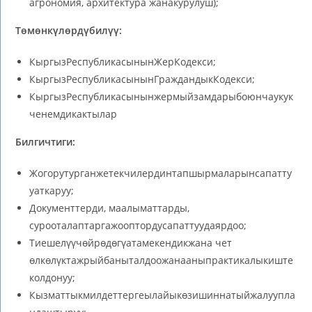
агрономия, архитектура жанакурулуш);
Төмөнкүлөрдүбилүү:
КыргызРеспубликасынынЖерКодекси;
КыргызРеспубликасынынГраждандыкКодекси;
КыргызРеспубликасынынжермыйзамдарыбоюнчаукук
ченемдикактылар
Билгичтиги:
Жогорутурганжетекчилердинтапшырмаларынсапатту
уаткаруу;
Документтерди, маалыматтарды,
сурооталаптаргажооптордусапаттуудаярдоо;
Тиешелүүчөйрөдөгүатамекендикжана чет
өлкөлүктажрыйбаныталдоожанааныпрактикалыкиште
колдонуу;
Кызматтыкмилдеттергеылайыкөзишиннатыйжалуупла