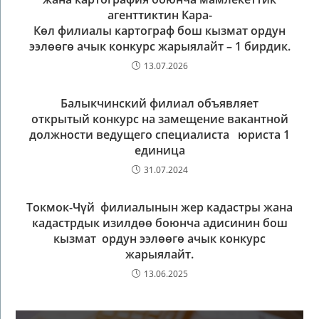
агенттиктин Кара-
Көл филиалы картограф бош кызмат ордун
ээлөөгө ачык конкурс жарыялайт – 1 бирдик.
13.07.2026
Балыкчинский филиал объявляет
открытый конкурс на замещение вакантной
должности ведущего специалиста юриста 1
единица
31.07.2024
Токмок-Чүй филиалынын жер кадастры жана
кадастрдык изилдөө боюнча адисинин бош
кызмат ордун ээлөөгө ачык конкурс
жарыялайт.
13.06.2025