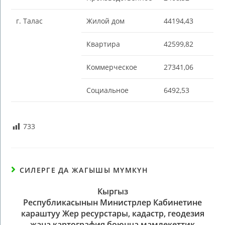
г. Талас
Жилой дом
44194,43
Квартира
42599,82
Коммерческое
27341,06
Социальное
6492,53
733
СИЛЕРГЕ ДА ЖАГЫШЫ МҮМКҮН
Кыргыз
Республикасынын Министрлер Кабинетине
караштуу Жер ресурстары, кадастр, геодезия
жана картография боюнча мамлекеттик