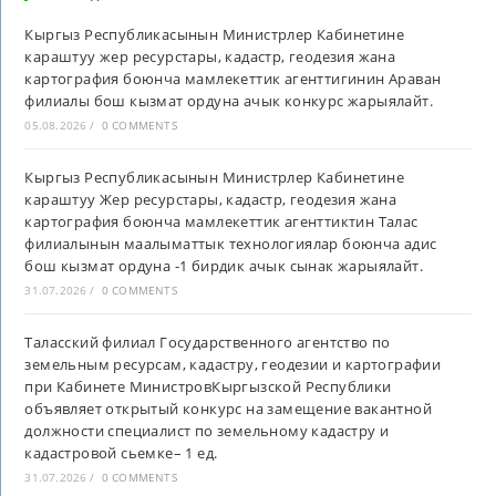
Кыргыз Республикасынын Министрлер Кабинетине
караштуу жер ресурстары, кадастр, геодезия жана
картография боюнча мамлекеттик агенттигинин Араван
филиалы бош кызмат ордуна ачык конкурс жарыялайт.
05.08.2026
/
0 COMMENTS
Кыргыз Республикасынын Министрлер Кабинетине
караштуу Жер ресурстары, кадастр, геодезия жана
картография боюнча мамлекеттик агенттиктин Талас
филиалынын маалыматтык технологиялар боюнча адис
бош кызмат ордуна -1 бирдик ачык сынак жарыялайт.
31.07.2026
/
0 COMMENTS
Таласский филиал Государственного агентство по
земельным ресурсам, кадастру, геодезии и картографии
при Кабинете МинистровКыргызской Республики
объявляет открытый конкурс на замещение вакантной
должности специалист по земельному кадастру и
кадастровой сьемке– 1 ед.
31.07.2026
/
0 COMMENTS