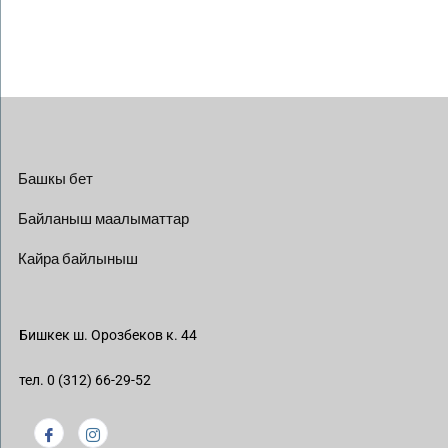
Башкы бет
Байланыш маалыматтар
Кайра байлыныш
Бишкек ш. Орозбеков к. 44
тел. 0 (312) 66-29-52