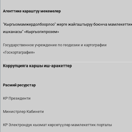
Агенттике караштуу мекемелер
"Кыргызмамжердолбоорлоо" жерге жайгаштыруу боюнча мамлекетти
ишканасы"
«Кыргызгипрозем»
Государственное учреждение по геодезии и картографии
«Госкортаграфия»
Коррупцияга каршы иш-аракеттер
Расмий ресурстар
КР Президенти
Министрлер Кабинети
КР Электрондук кызмат көрсөтүүлөр мамлекеттик порталы