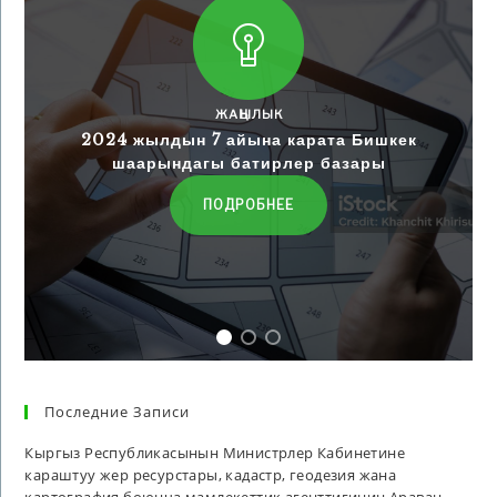
ЖАҢЫЛЫК
2024 жылдын 7 айына карата Бишкек
шаарындагы батирлер базары
ПОДРОБНЕЕ
Последние Записи
Кыргыз Республикасынын Министрлер Кабинетине
караштуу жер ресурстары, кадастр, геодезия жана
картография боюнча мамлекеттик агенттигинин Араван