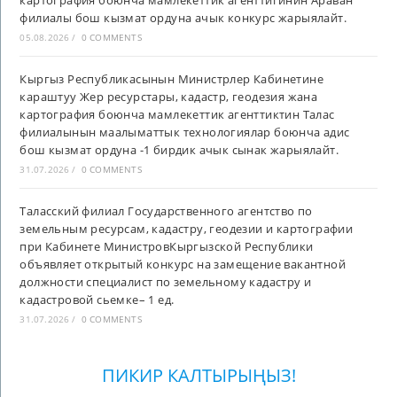
филиалы бош кызмат ордуна ачык конкурс жарыялайт.
05.08.2026
/
0 COMMENTS
Кыргыз Республикасынын Министрлер Кабинетине
караштуу Жер ресурстары, кадастр, геодезия жана
картография боюнча мамлекеттик агенттиктин Талас
филиалынын маалыматтык технологиялар боюнча адис
бош кызмат ордуна -1 бирдик ачык сынак жарыялайт.
31.07.2026
/
0 COMMENTS
Таласский филиал Государственного агентство по
земельным ресурсам, кадастру, геодезии и картографии
при Кабинете МинистровКыргызской Республики
объявляет открытый конкурс на замещение вакантной
должности специалист по земельному кадастру и
кадастровой сьемке– 1 ед.
31.07.2026
/
0 COMMENTS
ПИКИР КАЛТЫРЫҢЫЗ!