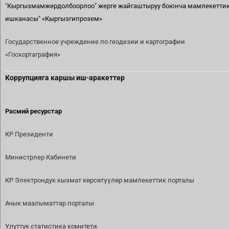
"Кыргызмамжердолбоорлоо" жерге жайгаштыруу боюнча мамлекетти
ишканасы"
«Кыргызгипрозем»
Государственное учреждение по геодезии и картографии
«Госкортаграфия»
Коррупцияга каршы иш-аракеттер
Расмий ресурстар
КР Президенти
Министрлер Кабинети
КР Электрондук кызмат көрсөтүүлөр мамлекеттик порталы
Ачык маалыматтар порталы
Улуттук статистика комитети