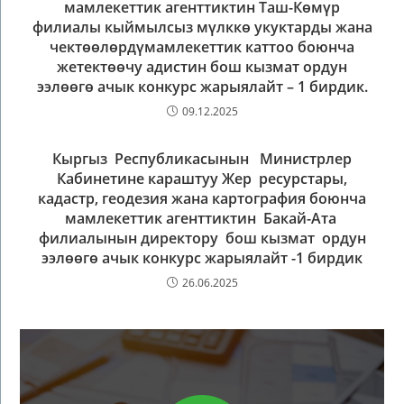
мамлекеттик агенттиктин Таш-Көмүр
филиалы кыймылсыз мүлккө укуктарды жана
чектөөлөрдүмамлекеттик каттоо боюнча
жетектөөчу адистин бош кызмат ордун
ээлөөгө ачык конкурс жарыялайт – 1 бирдик.
09.12.2025
Кыргыз Республикасынын Министрлер
Кабинетине караштуу Жер ресурстары,
кадастр, геодезия жана картография боюнча
мамлекеттик агенттиктин Бакай-Ата
филиалынын директору бош кызмат ордун
ээлөөгө ачык конкурс жарыялайт -1 бирдик
26.06.2025