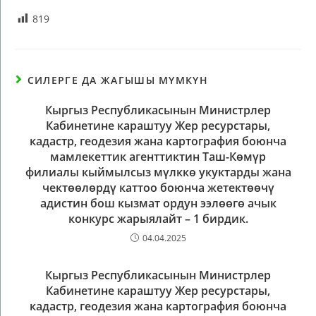
819
СИЛЕРГЕ ДА ЖАГЫШЫ МҮМКҮН
Кыргыз Республикасынын Министрлер
Кабинетине караштуу Жер ресурстары,
кадастр, геодезия жана картография боюнча
мамлекеттик агенттиктин Таш-Көмүр
филиалы кыймылсыз мүлккө укуктарды жана
чектөөлөрдү каттоо боюнча жетектөөчү
адистин бош кызмат ордун ээлөөгө ачык
конкурс жарыялайт – 1 бирдик.
04.04.2025
Кыргыз Республикасынын Министрлер
Кабинетине караштуу Жер ресурстары,
кадастр, геодезия жана картография боюнча