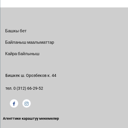
Башкы бет
Байланыш маалыматтар
Кайра байлыныш
Бишкек ш. Орозбеков к. 44
тел. 0 (312) 66-29-52
Агенттике караштуу мекемелер