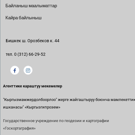
Байланыш маалыматтар
Кайра байлыныш
Бишкек ш. Орозбеков к. 44
тел. 0 (312) 66-29-52
Агенттике караштуу мекемелер
"Кыргызмамжердолбоорлоо" жерге жайгаштыруу боюнча мамлекетти
ишканасы"
«Кыргызгипрозем»
Государственное учреждение по геодезии и картографии
«Госкортаграфия»