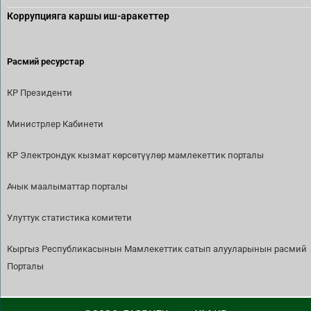
Коррупцияга каршы иш-аракеттер
Расмий ресурстар
КР Президенти
Министрлер Кабинети
КР Электрондук кызмат көрсөтүүлөр мамлекеттик порталы
Ачык маалыматтар порталы
Улуттук статистика комитети
Кыргыз Республикасынын Мамлекеттик сатып алууларынын расмий
Порталы