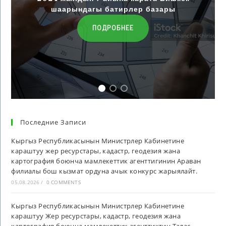
шаарындагы батирлер базары
ПОДРОБНЕЕ
Последние Записи
Кыргыз Республикасынын Министрлер Кабинетине
караштуу жер ресурстары, кадастр, геодезия жана
картография боюнча мамлекеттик агенттигинин Араван
филиалы бош кызмат ордуна ачык конкурс жарыялайт.
05.08.2026
/
0 COMMENTS
Кыргыз Республикасынын Министрлер Кабинетине
караштуу Жер ресурстары, кадастр, геодезия жана