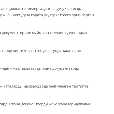
санкциялык тизмелер, алдын алуучу чаралар,
ж. б.) жоктугуна карата укукту каттоого арыз берген
а документтерине кыймылсыз мүлккө укуктардын
ттерди киргизет, каттоо делосунда камтылган
риндеги маалыматтарды жана документтерди
ен каталарды мыйзамдарда белгиленген тартипте
ттарды жана документтерди жеке жана юридикалык