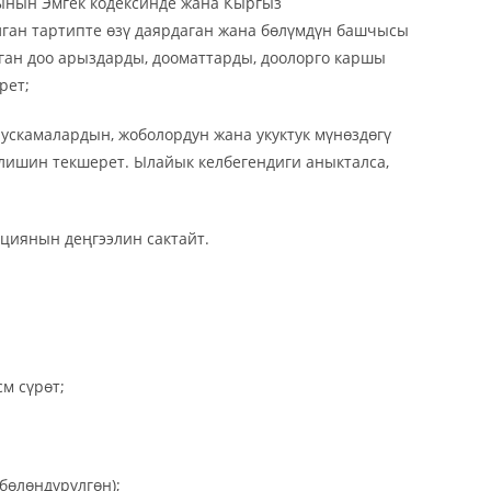
ынын Эмгек кодексинде жана Кыргыз
ган тартипте өзү даярдаган жана бөлүмдүн башчысы
ан доо арыздарды, дооматтарды, доолорго каршы
рет;
ускамалардын, жоболордун жана укуктук мүнөздөгү
лишин текшерет. Ылайык келбегендиги аныкталса,
циянын деңгээлин сактайт.
см сүрөт;
бөлөндүрүлгөн);