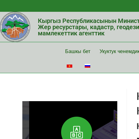
Кыргыз Республикасынын Минист
Жер ресурстары, кадастр, геодез
мамлекеттик агенттик
Башкы бет
Укуктук ченемди