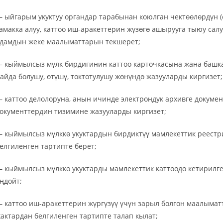
 ыйгарым укуктуу органдар тарабынан коюлган чектөөлөрдүн (
амакка алуу, каттоо иш-аракеттерин жүзөгө ашырууга тыюу салуу 
дамдын жеке маалыматтарын текшерет;
 кыймылсыз мүлк бирдигинин каттоо карточкасына жана башк
айда болушу, өтүшү, токтотулушу жөнүндө жазууларды киргизет;
 каттоо делолоруна, анын ичинде электрондук архивге докумен
окументтердин тизимине жазууларды киргизет;
 кыймылсыз мүлккө укуктардын бирдиктүү мамлекеттик реест
елгиленген тартипте берет;
 кыймылсыз мүлккө укуктарды мамлекеттик каттоодо кетирилг
ңдойт;
 каттоо иш-аракеттерин жүргүзүү үчүн зарыл болгон маалыма
актардан белгиленген тартипте талап кылат;