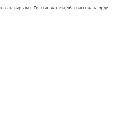
өгө чакырылат. Тесттин датасы, убактысы жана орду