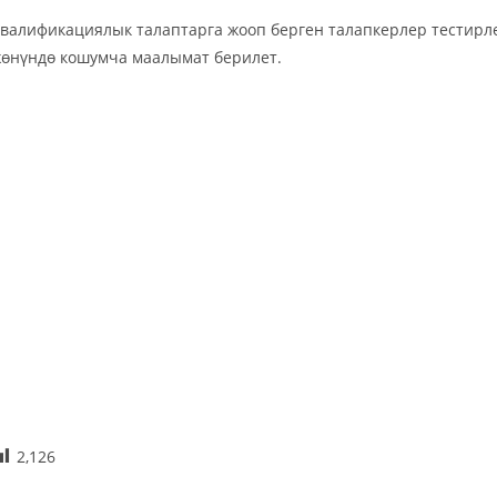
валификациялык талаптарга жооп берген талапкерлер тестирлө
өнүндө кошумча маалымат берилет.
2,126