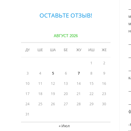
—
ОСТАВЬТЕ ОТЗЫВ!
м
м
н
АВГУСТ 2026
—
ДҮ
ШЕ
ША
БЕ
ЖУ
ИШ
ЖЕ
—
1
2
—
3
4
5
6
7
8
9
к
10
11
12
13
14
15
16
—
17
18
19
20
21
22
23
—
24
25
26
27
28
29
30
ф
31
-
« Июл