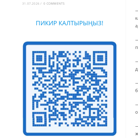
31.07.2026
/
0 COMMENTS
—
к
ПИКИР КАЛТЫРЫҢЫЗ!
а
—
п
—
д
—
б
—
о
—
ж