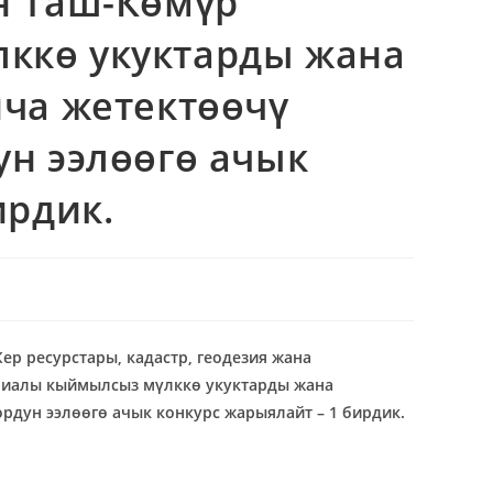
н Таш-Көмүр
ккө укуктарды жана
нча жетектөөчү
ун ээлөөгө ачык
ирдик.
Ж
ер ресурстары,
к
адастр, геодезия жана
лиалы кыймылсыз мүлккө укуктарды жана
рдун ээлөөгө ачык конкурс жарыялайт – 1 бирдик.