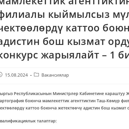
мамлекеттик агенттикти
филиалы кыймылсыз мүл
чектөөлөрдү каттоо бою
адистин бош кызмат орд
конкурс жарыялайт – 1 б
15.08.2024
Вакансиялар
ыргыз Республикасынын
М
инистрлер
К
абинетине караштуу
артография боюнча мамлекеттик агентти
кт
ин Таш-Көмүр фи
ектөөлөрдү каттоо боюнча жетектөөчү адистин бош кызмат о
валификациялык
талаптар: