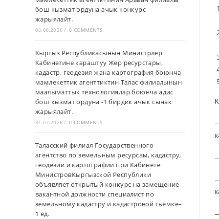
бош кызмат ордуна ачык конкурс
жарыялайт.
05.08.2026
/
0 COMMENTS
Кыргыз Республикасынын Министрлер
Кабинетине караштуу Жер ресурстары,
кадастр, геодезия жана картография боюнча
мамлекеттик агенттиктин Талас филиалынын
маалыматтык технологиялар боюнча адис
К
бош кызмат ордуна -1 бирдик ачык сынак
жарыялайт.
—
31.07.2026
/
0 COMMENTS
к
Таласский филиал Государственного
агентство по земельным ресурсам, кадастру,
—
геодезии и картографии при Кабинете
МинистровКыргызской Республики
—
объявляет открытый конкурс на замещение
к
вакантной должности специалист по
земельному кадастру и кадастровой сьемке–
—
1 ед.