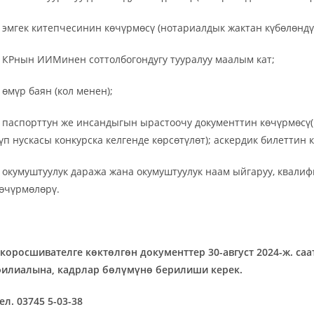
 эмгек китепчесинин көчүрмөсү (нотариалдык жактан күбөлөндү
 КРнын ИИМинен соттолбогондугу тууралуу маалым кат;
 өмүр баян (кол менен);
 паспорттун же инсандыгын ырастоочу документтин көчүрмөсү
үп нускасы конкурска келгенде көрсөтүлөт); аскердик билеттин 
 окумуштуулук даража жана окумуштуулук наам ыйгаруу, квали
өчүрмөлөрү.
коросшивателге
көктөлгөн документтер 3
0
-август 2024-ж. са
илиалына, кадрлар бөлүмүнө
берилиши керек.
ел. 03745
5-03-38