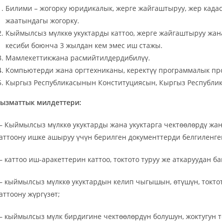
Билими – жогорку юридикалык, жерге жайгаштыруу, жер када
жаатындагы жогорку.
Кыймылсыз мүлккө укуктарды каттоо, жерге жайгаштыруу жан
кесиби боюнча 3 жылдан кем эмес иш стажы.
Мамлекеттикжана расмийтилдердибилүү.
Компьютерди жана оргтехниканы, керектүү программалык прод
Кыргыз Республикасынын Конституциясын, Кыргыз Республик
ызматтык
милдеттери:
 Кыймылсыз мүлккө укуктарды жана укуктарга чектөөлөрдү жан
аттоону ишке ашыруу үчүн берилген документтерди белгиленге
 каттоо иш-аракеттерин каттоо, токтото туруу же аткаруудан б
 кыймылсыз мүлккө укуктардын келип чыгышын, өтүшүн, токтот
аттоону жүргүзөт;
 кыймылсыз мүлк бирдигине чектөөлөрдүн болушун, жоктугун 