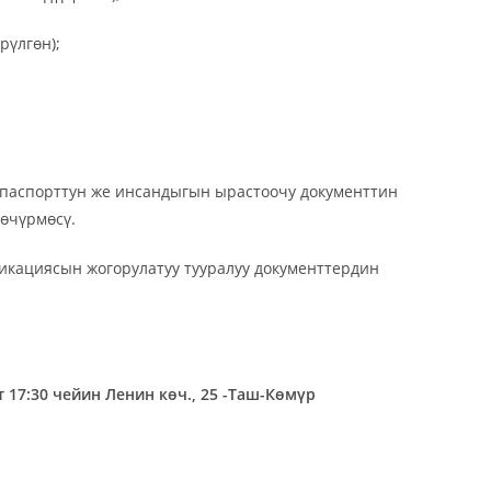
рүлгөн);
(паспорттун же инсандыгын ырастоочу документтин
көчүрмөсү.
фикациясын жогорулатуу тууралуу документтердин
ат 17:30 чейин Ленин көч., 25
-Таш-Көмүр