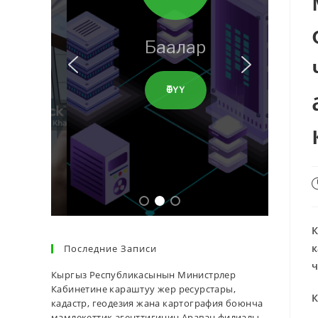
Баалар
ӨТҮҮ
К
к
Последние Записи
ч
Кыргыз Республикасынын Министрлер
Кабинетине караштуу жер ресурстары,
К
кадастр, геодезия жана картография боюнча
мамлекеттик агенттигинин Араван филиалы