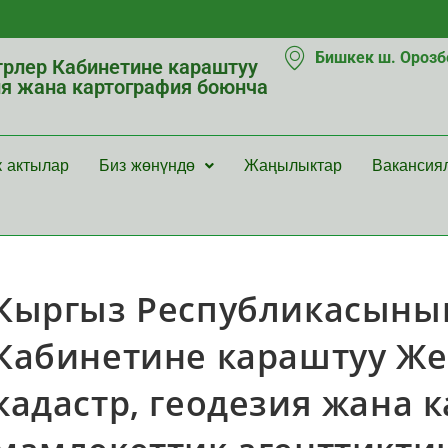
Бишкек ш. Орозбе
рлер Кабинетине караштуу
ия жана картография боюнча
к актылар
Биз жөнүндө
Жаңылыктар
Вакансия
Кыргыз Республикасыны
Кабинетине караштуу Же
кадастр, геодезия жана 