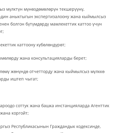
ыз мүлктүн мүнөздөмөлөрүн текшерүүнү,
ердин аныктыгын экспертизалоону жана кыймылсыз
нен болгон бүтүмдөрдү мамлекеттик каттоо үчүн
т;
екеттик каттоону күбөлөндүрөт;
рмөлөрдү жана консультацияларды берет;
өлөмү жөнүндө отчетторду жана кыймылсыз мүлккө
арды иштеп чыгат;
роодо соттук жана башка инстанцияларда Агенттик
жана коргойт;
ыргыз Республикасынын Граждандык кодексинде,