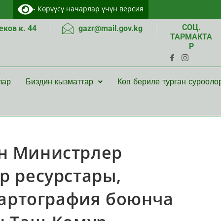
- Көрүүсү начарлар үчүн версия
СОЦ.
ков к. 44
gazr@mail.gov.kg
ТАРМАКТА
Р
лар
Биздин кызматтар
Көп бериле турган сурооло
н Министрлер
р ресурстары,
картография боюнча