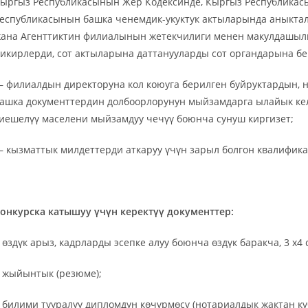
ыргыз Республикасынын Жер Кодексинде, Кыргыз Республикас
еспубликасынын башка ченемдик-укуктук актыларында аныктал
ана Агенттиктин филиалынын жетекчилиги менен макулдашылг
икирлерди, сот актыларына даттанууларды сот органдарына бе
 филиалдын директоруна кол коюуга берилген буйруктардын, н
ашка документтердин долбоорлорунун мыйзамдарга ылайык ке
иешелүү маселени мыйзамдуу чечүү боюнча сунуш киргизет;
 кызматтык милдеттерди аткаруу үчүн зарыл болгон квалифика
онкурска
катышуу үчүн керектүү документтер:
 өздүк арыз, кадрларды эсепке алуу боюнча өздүк баракча, 3 х4 
 жыйынтык (резюме);
 билими тууралуу дипломдун көчүрмөсү (нотариалдык жактан кү