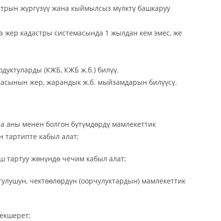
стрын жүргүзүү жана кыймылсыз мүлктү башкаруу
а жер кадастры системасында 1 жылдан кем эмес, же
уктуларды (КЖБ, КЖБ ж.б.) билүү.
асынын жер, жарандык ж.б. мыйзамдарын билүүсү.
а аны менен болгон бүтүмдөрдү мамлекеттик
н тартипте кабыл алат;
аш тартуу жөнүндө чечим кабыл алат;
улушун, чектөөлөрдүн (оорчулуктардын) мамлекеттик
текшерет;