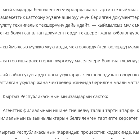
 мыйзамдарда белгиленген учурларда жана тартипте кыймылс
амлекеттик каттоону жүзөгө ашыруу үчүн берилген документт
үлктү техникалык текшерүүнү дайындайт; — кыймылсыз мүлк ме
егиз болуп саналган документтерди текшерет жана күбөлөндүрө
 кыймылсыз мүлккө укуктарды, чектөөлөрдү (чектөөлөрдү) мамл
 каттоо иш-аракеттерин жүргүзүү маселелери боюнча түшүндү
 ай сайын укуктарды жана укуктарды чектөөлөрдү каттоонун к
атталган укуктар жана чектөөлөр жөнүндө берилген маалыматт
 Кыргыз Республикасынын мыйзамдарын сактоо;
 Агенттик филиалынын ишине тиешелүү талаш-тартыштарды ка
илиалынын кызыкчылыктарын белгиленген тартипте көрсөтөт 
Кыргыз Республикасынын Жарандык процесстик кодексинде, К