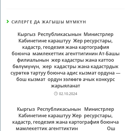
СИЛЕРГЕ ДА ЖАГЫШЫ МҮМКҮН
Кыргыз Республикасынын Министрлер
Кабинетине караштуу Жер ресурстары,
кадастр, геодезия жана картография
боюнча мамлекеттик агенттигинин Ат-Башы
филиалынын жер кадастры жана каттоо
бөлүмүнүн, жер кадастры жана кадастрдык
сүрөткө тартуу боюнча адис кызмат ордуна —
бош кызмат ордун ээлөөгө ачык конкурс
жарыяланат
02.10.2024
Кыргыз Республикасынын Министрлер
Кабинетине караштуу Жер ресурстары,
кадастр, геодезия жана картография боюнча
мамлекеттик агенттиктин Ош