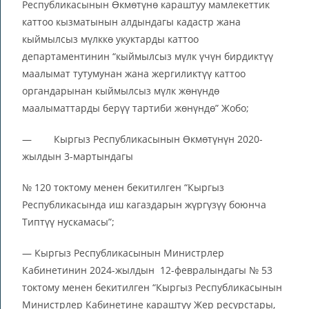
Республикасынын Өкмөтүнө караштуу мамлекеттик
каттоо кызматынын алдындагы кадастр жана
кыймылсыз мүлккө укуктарды каттоо
департаментинин “кыймылсыз мүлк үчүн бирдиктүү
маалымат тутумунан жана жергиликтүү каттоо
органдарынан кыймылсыз мүлк жөнүндө
маалыматтарды берүү тартиби жөнүндө” Жобо;
— Кыргыз Республикасынын Өкмөтүнүн 2020-
жылдын 3-мартындагы
№ 120 токтому менен бекитилген “Кыргыз
Республикасында иш кагаздарын жүргүзүү боюнча
Типтүү нускамасы”;
— Кыргыз Республикасынын Министрлер
Кабинетинин 2024-жылдын 12-февралындагы № 53
токтому менен бекитилген “Кыргыз Республикасынын
Министрлер Кабинетине караштуу Жер ресурстары,