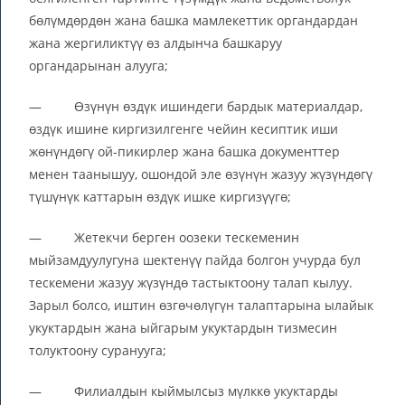
бөлүмдөрдөн жана башка мамлекеттик органдардан
жана жергиликтүү өз алдынча башкаруу
органдарынан алууга;
— Өзүнүн өздүк ишиндеги бардык материалдар,
өздүк ишине киргизилгенге чейин кесиптик иши
жөнүндөгү ой-пикирлер жана башка документтер
менен таанышуу, ошондой эле өзүнүн жазуу жүзүндөгү
түшүнүк каттарын өздүк ишке киргизүүгө;
— Жетекчи берген оозеки тескеменин
мыйзамдуулугуна шектенүү пайда болгон учурда бул
тескемени жазуу жүзүндө тастыктоону талап кылуу.
Зарыл болсо, иштин өзгөчөлүгүн талаптарына ылайык
укуктардын жана ыйгарым укуктардын тизмесин
толуктоону суранууга;
— Филиалдын кыймылсыз мүлккө укуктарды