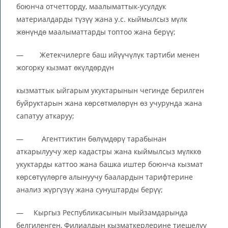
боюнча отчетторду, маалыматтык-усулдук
материалдарды түзүү жана у.с. кыймылсыз мүлк
жөнүндө маалыматтарды топтоо жана берүү;
— Жетекчилерге баш ийүүчүлүк тартиби менен
жогорку кызмат өкүлдөрдүн
кызматтык ыйгарым укуктарынын чегинде берилген
буйруктарын жана көрсөтмөлөрүн өз учурунда жана
сапатуу аткаруу;
— Агенттиктин бөлүмдөрү тарабынан
аткарылуучу жер кадастры жана кыймылсыз мүлккө
укуктарды каттоо жана башка иштер боюнча кызмат
көрсөтүүлөргө алынуучу баалардын тарифтерине
анализ жүргүзүү жана сунуштарды берүү;
— Кыргыз Республикасынын мыйзамдарында
белгиленген, Филиалдын кызматкерлерине тиешелүү