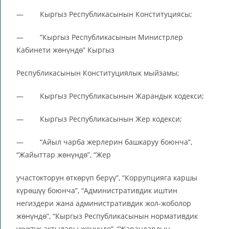
— Кыргыз Республикасынын Конституциясы;
— “Кыргыз Республикасынын Министрлер
Кабинети жөнүндө” Кыргыз
Республикасынын Конституциялык мыйзамы;
— Кыргыз Республикасынын Жарандык кодекси;
— Кыргыз Республикасынын Жер кодекси;
— “Айыл чарба жерлерин башкаруу боюнча”,
“Жайыттар жөнүндө”, “Жер
участокторун өткөрүп берүү”, “Коррупцияга каршы
күрөшүү боюнча”, “Административдик иштин
негиздери жана административдик жол-жоболор
жөнүндө”, “Кыргыз Республикасынын нормативдик
укуктук актылары жөнүндө”, “Жарандардын