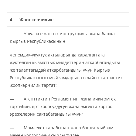
4.
Жоопкерчилик:
— Ушул кызматтык инструкцияга жана башка
Кыргыз Республикасынын
ченемдик-укуктук актыларында каралган ага
жүктөлгөн кызматтык милдеттерин аткарбагандыгы
же талаптагыдай аткарбагандыгы үчүн Кыргыз
Республикасынын мыйзамдарына ылайык тартиптик
жоопкерчилик тартат;
— Агенттиктин Регламентин, жана ички эмгек
тартибин, өрт коопсуздугун жана эмгекти коргоо
эрежелерин сактабагандыгы үчүн;
— Мамлекет тарабынан жана башка мыйзам
менен коргоолуучу сырды түзгөн