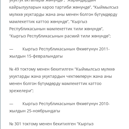
кайрылууларын кароо тартиби жөнүндө”, “Кыймылсыз
мүлккө укуктарды жана аны менен болгон бүтүмдөрдү
мамлекеттик каттоо жөнүндө”, “Кыргыз
Республикасынын мамлекеттик тили жөнүндө”,
“Кыргыз Республикасынын расмий тили жөнүндө”;
— Кыргыз Республикасынын Өкмөтүнүн 2011-
жылдын 15-февралындагы
№ 49 токтому менен бекитилген “Кыймылсыз мүлккө
укуктарды жана укуктардын чектөөлөрүн жана аны
менен болгон бүтүмдөрдү мамлекеттик каттоо
эрежелери”;
— Кыргыз Республикасынын Өкмөтүнүн 2010-
жылдын 25-ноябрындагы
№ 301 токтому менен бекитилген “Кыргыз