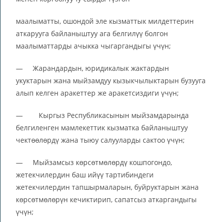
маалыматты, ошондой эле кызматтык милдеттерин
аткарууга байланыштуу ага белгилүү болгон
маалыматтарды ачыкка чыгаргандыгы үчүн;
— Жарандардын, юридикалык жактардын
укуктарын жана мыйзамдуу кызыкчылыктарын бузууга
алып келген аракеттер же аракетсиздиги үчүн;
— Кыргыз Республикасынын мыйзамдарында
белгиленген мамлекеттик кызматка байланыштуу
чектөөлөрдү жана тыюу салууларды сактоо үчүн;
— Мыйзамсыз көрсөтмөлөрдү кошпогондо,
жетекчилердин баш ийүү тартибиндеги
жетекчилердин тапшырмаларын, буйруктарын жана
көрсөтмөлөрүн кечиктирип, сапатсыз аткаргандыгы
үчүн;