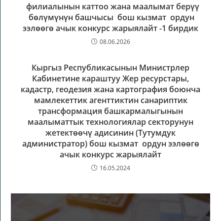
филиалынын каттоо жана маалымат берүү
бөлүмүнүн башчысы бош кызмат ордун
ээлөөгө ачык конкурс жарыялайт -1 бирдик
08.06.2026
Кыргыз Республикасынын Министрлер
Кабинетине караштуу Жер ресурстары,
кадастр, геодезия жана картография боюнча
мамлекеттик агенттиктин санариптик
трансформация башкармалыгынын
маалыматтык технологиялар секторунун
жетектөөчү адисинин (Тутумдук
администратор) бош кызмат ордун ээлөөгө
ачык конкурс жарыялайт
16.05.2024