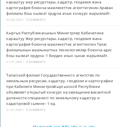
караштуу жер ресурстары, кадастр, геодезия жана
картография боюнча мамлекеттик агенттигинин Араван
филиалы бош кызмат ордуна ачык конкурс жарыялайт.
05.08.2026
/
0 COMMENTS
Кыргыз Республикасынын Министрлер Кабинетине
караштуу Жер ресурстары, кадастр, геодезия жана
картография боюнча мамлекеттик агенттиктин Талас
филиалынын маалыматтык технологиялар боюнча адис
бош кызмат ордуна -1 бирдик ачык сынак жарыялайт.
31.07.2026
/
0 COMMENTS
Таласский филиал Государственного агентство по
земельным ресурсам, кадастру, геодезии и картографии
при Кабинете МинистровКыргызской Республики
объявляет открытый конкурс на замещение вакантной
должности специалист по земельному кадастру и
кадастровой сьемке– 1 ед.
31.07.2026
/
0 COMMENTS