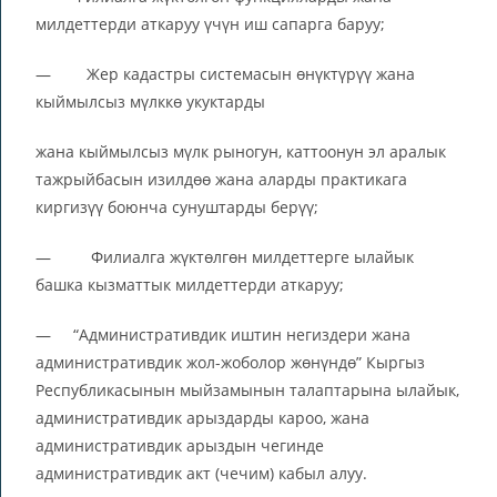
милдеттерди аткаруу үчүн иш сапарга баруу;
— Жер кадастры системасын өнүктүрүү жана
кыймылсыз мүлккө укуктарды
жана кыймылсыз мүлк рыногун, каттоонун эл аралык
тажрыйбасын изилдөө жана аларды практикага
киргизүү боюнча сунуштарды берүү;
— Филиалга жүктөлгөн милдеттерге ылайык
башка кызматтык милдеттерди аткаруу;
— “Административдик иштин негиздери жана
административдик жол-жоболор жөнүндө” Кыргыз
Республикасынын мыйзамынын талаптарына ылайык,
административдик арыздарды кароо, жана
административдик арыздын чегинде
административдик акт (чечим) кабыл алуу.