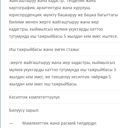
жайгаштыруу жана кадастр, геодезия жана
картография, архитектура жана курулуш,
юриспруденция, мүлктү башкаруу же башка багыттагы
билими менен жерге жайгаштыруу жана жер
кадастры, кыймылсыз мүлккө укуктарды каттоо
тутумунда иш тажрыйбасы 5 жылдан кем эмес иштесе.
Иш тажрыйбасы жана эмгек стажы:
-жерге жайгаштыруу жана жер кадастры, кыймылсыз
мүлккө укуктарды каттоо тутумунда иш тажрыйбасы 3
жылдан кем эмес, же тиешелүү кесиптик чөйрөдө 5
жылдан кем эмес иш тажрыйбасы.
Кесиптик компететтүүлүк:
Билүүсү зарыл:
— Мамлекеттик жана расмий тилдерди;