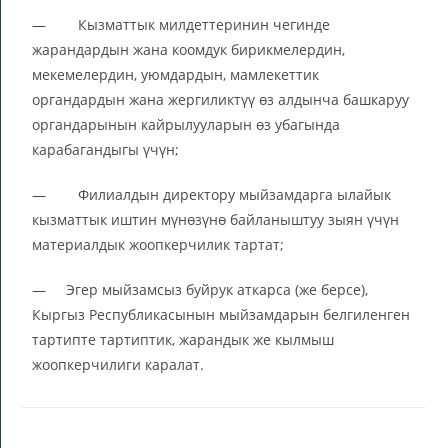
— Кызматтык милдеттеринин чегинде
жарандардын жана коомдук бирикмелердин,
мекемелердин, уюмдардын, мамлекеттик
органдардын жана жергиликтүү өз алдынча башкаруу
органдарынын кайрылууларын өз убагында
карабагандыгы үчүн;
— Филиалдын директору мыйзамдарга ылайык
кызматтык иштин мүнөзүнө байланыштуу зыян үчүн
материалдык жоопкерчилик тартат;
— Эгер мыйзамсыз буйрук аткарса (же берсе),
Кыргыз Республикасынын мыйзамдарын белгиленген
тартипте тартиптик, жарандык же кылмыш
жоопкерчилиги каралат.