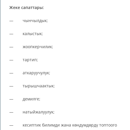
Жеке сапаттары:
— чынчылдык;
— калыстык;
— жоопкерчилик;
— тартип;
— аткаруучулук;
— тырышчаактык;
— демилге;
— натыйжалуулук;
— кесиптик билимди жана көндүмдөрдү топтоого