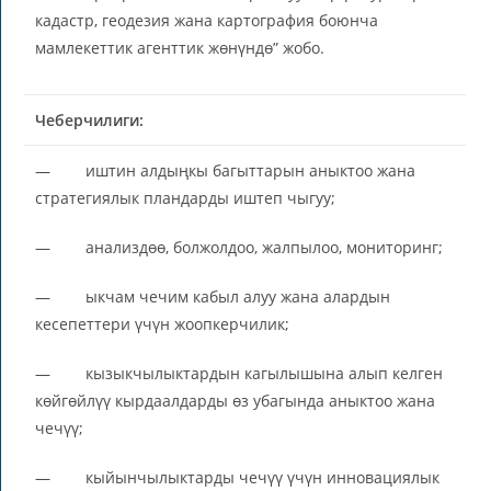
кадастр, геодезия жана картография боюнча
мамлекеттик агенттик жөнүндө” жобо.
Чеберчилиги:
— иштин алдыңкы багыттарын аныктоо жана
стратегиялык пландарды иштеп чыгуу;
— анализдөө, болжолдоо, жалпылоо, мониторинг;
— ыкчам чечим кабыл алуу жана алардын
кесепеттери үчүн жоопкерчилик;
— кызыкчылыктардын кагылышына алып келген
көйгөйлүү кырдаалдарды өз убагында аныктоо жана
чечүү;
— кыйынчылыктарды чечүү үчүн инновациялык