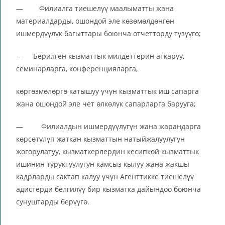
— Филиалга тиешелүү маалыматты жана
материалдарды, ошондой эле көзөмөлдөнгөн
ишмердүүлүк багыттары боюнча отчетторду түзүүгө;
— Берилген кызматтык милдеттерин аткаруу,
семинарларга, конференцияларга,
көргөзмөлөргө катышуу үчүн кызматтык иш сапарга
жана ошондой эле чет өлкөлүк сапарларга барууга;
— Филиалдын ишмердүүлүгүн жана жарандарга
көрсөтүлүп жаткан кызматтын натыйжалуулугун
жогорулатуу, кызматкерлердин кесипкөй кызматтык
ишинин туруктуулугун камсыз кылуу жана жакшы
кадрларды сактап калуу үчүн Агенттикке тиешелүү
адистерди белгилүү бир кызматка дайындоо боюнча
сунуштарды берүүгө.