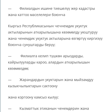
— Филиалдын ишине тиешелүү жер кадастры
жана каттоо маселелери боюнча
Кыргыз Республикасынын чечнемдик укуктук
актыларынын аткарылышына көзөмөлдү уюштуруу
жана ченемдик укуктук актыларына өзгөртүү киргизүү
боюнча сунуштарды берүү;
— Филиалга келип түшкөн арыздарды,
кайрылууларды кароо, алардын аткарылышын
көзөмөлдөө;
— Жарандардын укуктарын жана мыйзамдуу
кызыкчылыктарын сактоону
жана коргоону камсыз кылуу;
— Кызматтык этиканын ченемдерин жана