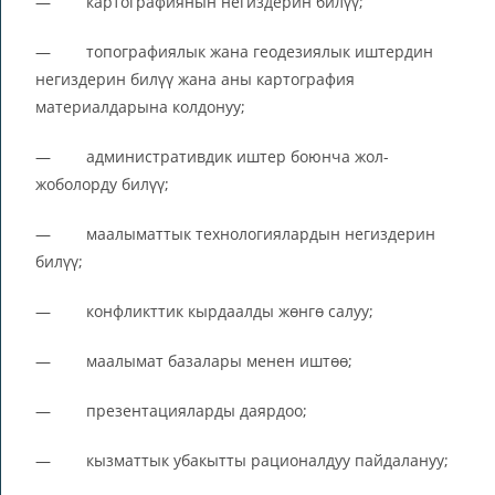
— картографиянын негиздерин билүү;
— топографиялык жана геодезиялык иштердин
негиздерин билүү жана аны картография
материалдарына колдонуу;
— административдик иштер боюнча жол-
жоболорду билүү;
— маалыматтык технологиялардын негиздерин
билүү;
— конфликттик кырдаалды жөнгө салуу;
— маалымат базалары менен иштөө;
— презентацияларды даярдоо;
— кызматтык убакытты рационалдуу пайдалануу;