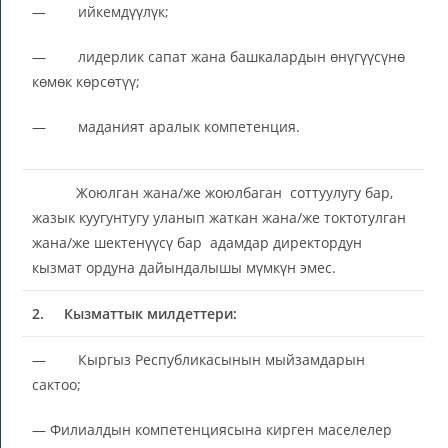
— ийкемдүүлүк;
— лидерлик сапат жана башкалардын өнүгүүсүнө
көмөк көрсөтүү;
— маданият аралык компетенция.
Жоюлган жана/же жоюлбаган соттуулугу бар,
жазык куугунтугу уланып жаткан жана/же токтотулган
жана/же шектенүүсү бар адамдар директордун
кызмат ордуна дайындалышы мүмкүн эмес.
2.
Кызматтык милдеттери:
— Кыргыз Республикасынын мыйзамдарын
сактоо;
— Филиалдын компетенциясына кирген маселелер