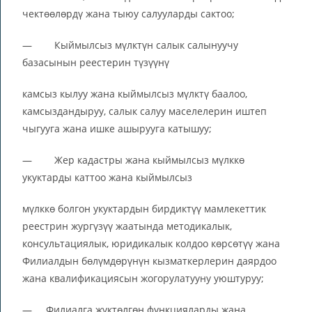
чектөөлөрдү жана тыюу салууларды сактоо;
— Кыймылсыз мүлктүн салык салынуучу
базасынын реестерин түзүүнү
камсыз кылуу жана кыймылсыз мүлктү баалоо,
камсыздандыруу, салык салуу маселелерин иштеп
чыгууга жана ишке ашырууга катышуу;
— Жер кадастры жана кыймылсыз мүлккө
укуктарды каттоо жана кыймылсыз
мүлккө болгон укуктардын бирдиктүү мамлекеттик
реестрин жургүзүү жаатында методикалык,
консультациялык, юридикалык колдоо көрсөтүү жана
Филиалдын бөлүмдөрүнүн кызматкерлерин даярдоо
жана квалификациясын жогорулатууну уюштуруу;
— Филиалга жүктөлгөн функцияларды жана