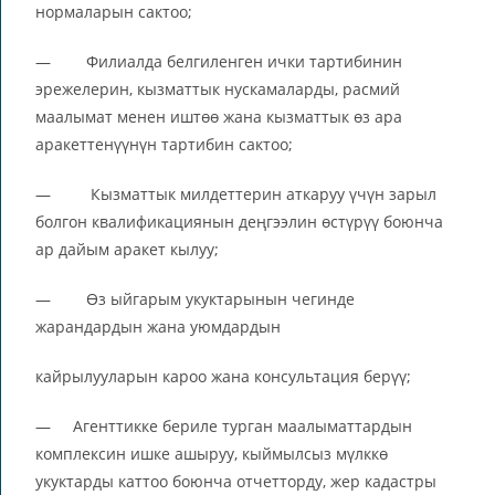
нормаларын сактоо;
— Филиалда белгиленген ички тартибинин
эрежелерин, кызматтык нускамаларды, расмий
маалымат менен иштөө жана кызматтык өз ара
аракеттенүүнүн тартибин сактоо;
— Кызматтык милдеттерин аткаруу үчүн зарыл
болгон квалификациянын деңгээлин өстүрүү боюнча
ар дайым аракет кылуу;
— Өз ыйгарым укуктарынын чегинде
жарандардын жана уюмдардын
кайрылууларын кароо жана консультация берүү;
— Агенттикке бериле турган маалыматтардын
комплексин ишке ашыруу, кыймылсыз мүлккө
укуктарды каттоо боюнча отчетторду, жер кадастры