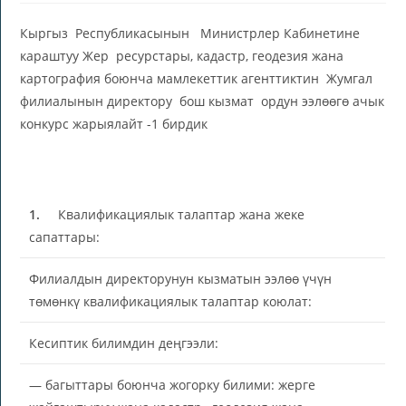
Кыргыз Республикасынын Министрлер Кабинетине
караштуу Жер ресурстары, кадастр, геодезия жана
картография боюнча мамлекеттик агенттиктин Жумгал
филиалынын директору бош кызмат ордун ээлөөгө ачык
конкурс жарыялайт -1 бирдик
1.
Квалификациялык талаптар жана жеке
сапаттары:
Филиалдын директорунун кызматын ээлөө үчүн
төмөнкү квалификациялык талаптар коюлат:
Кесиптик билимдин деңгээли:
— багыттары боюнча жогорку билими: жерге