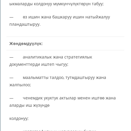
ыкмаларды колдонуу мүмкүнчүлүктөрүн табуу;
— өз ишин жана башкаруу ишин натыйжалуу
пландаштыруу.
Жөндөмдүүлүк:
— аналитикалык жана стратегиялык
документтерди иштеп чыгуу;
— маалыматты талдоо, тутмдаштыруу жана
жалпылоо;
— ченемдик укуктук актылар менен иштөө жана
аларды иш жүзүндө
колдонуу;