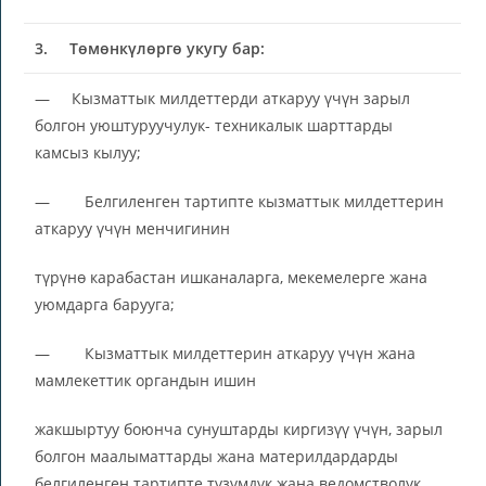
3.
Төмөнкүлөргө укугу бар:
— Кызматтык милдеттерди аткаруу үчүн зарыл
болгон уюштуруучулук- техникалык шарттарды
камсыз кылуу;
— Белгиленген тартипте кызматтык милдеттерин
аткаруу үчүн менчигинин
түрүнө карабастан ишканаларга, мекемелерге жана
уюмдарга барууга;
— Кызматтык милдеттерин аткаруу үчүн жана
мамлекеттик органдын ишин
жакшыртуу боюнча сунуштарды киргизүү үчүн, зарыл
болгон маалыматтарды жана материлдардарды
белгиленген тартипте түзүмдүк жана ведомстволук