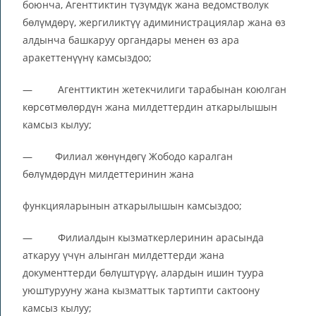
боюнча, Агенттиктин түзүмдүк жана ведомстволук
бөлүмдөрү, жергиликтүү адиминистрациялар жана өз
алдынча башкаруу органдары менен өз ара
аракеттенүүнү камсыздоо;
— Агенттиктин жетекчилиги тарабынан коюлган
көрсөтмөлөрдүн жана милдеттердин аткарылышын
камсыз кылуу;
— Филиал жөнүндөгү Жободо каралган
бөлүмдөрдүн милдеттеринин жана
функцияларынын аткарылышын камсыздоо;
— Филиалдын кызматкерлеринин арасында
аткаруу үчүн алынган милдеттерди жана
документтерди бөлүштүрүү, алардын ишин туура
уюштурууну жана кызматтык тартипти сактоону
камсыз кылуу;