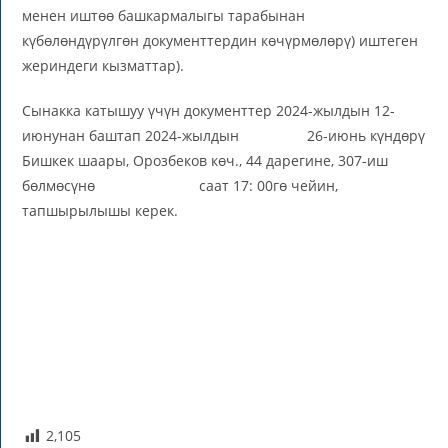
менен иштөө башкармалыгы тарабынан
күбөлөндүрүлгөн документтердин көчүрмөлөрү) иштеген
жериндеги кызматтар).
Сынакка катышуу үчүн документтер 2024-жылдын 12-
июнунан баштап 2024-жылдын 26-июнь күндөрү
Бишкек шаары, Орозбеков көч., 44 дарегине, 307-иш
бөлмөсүнө саат 17: 00гө чейин,
тапшырылышы керек.
2,105