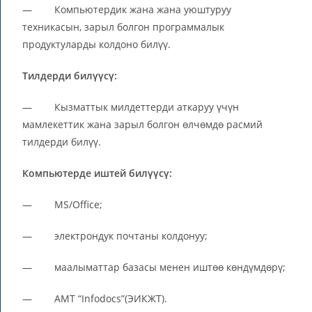
— Компьютердик жана жана уюштуруу
техникасын, зарыл болгон программалык
продуктуларды колдоно билүү.
Тилдерди билүүсү:
— Кызматтык милдеттерди аткаруу үчүн
мамлекеттик жана зарыл болгон өлчөмдө расмий
тилдерди билүү.
Компьютерде иштей билүүсү:
— MS/Office;
— электрондук почтаны колдонуу;
— маалыматтар базасы менен иштөө көндүмдөрү;
— АМТ “Infodocs”(ЭИКЖТ).