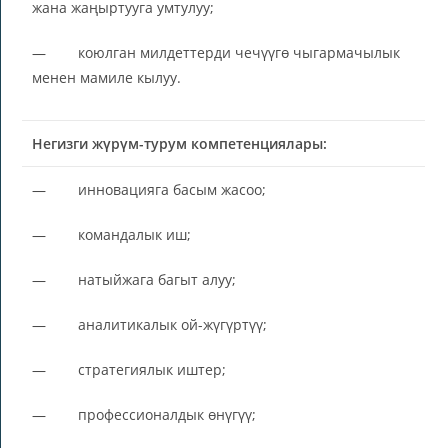
жана жаңыртууга умтулуу;
— коюлган милдеттерди чечүүгө чыгармачылык
менен мамиле кылуу.
Негизги жүрүм-турум компетенциялары:
— инновацияга басым жасоо;
— командалык иш;
— натыйжага багыт алуу;
— аналитикалык ой-жүгүртүү;
— стратегиялык иштер;
— профессионалдык өнүгүү;