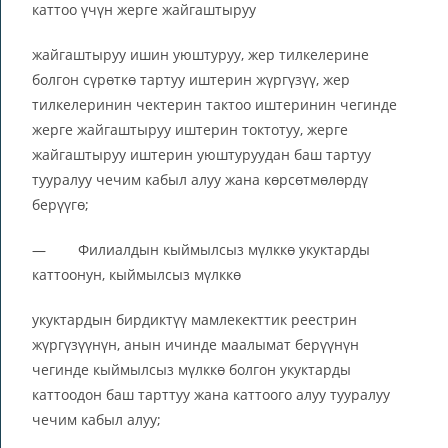
каттоо үчүн жерге жайгаштыруу
жайгаштыруу ишин уюштуруу, жер тилкелерине
болгон сүрөткө тартуу иштерин жүргүзүү, жер
тилкелеринин чектерин тактоо иштеринин чегинде
жерге жайгаштыруу иштерин токтотуу, жерге
жайгаштыруу иштерин уюштуруудан баш тартуу
тууралуу чечим кабыл алуу жана көрсөтмөлөрдү
берүүгө;
— Филиалдын кыймылсыз мүлккө укуктарды
каттоонун, кыймылсыз мүлккө
укуктардын бирдиктүү мамлекекттик реестрин
жүргүзүүнүн, анын ичинде маалымат берүүнүн
чегинде кыймылсыз мүлккө болгон укуктарды
каттоодон баш тарттуу жана каттоого алуу тууралуу
чечим кабыл алуу;