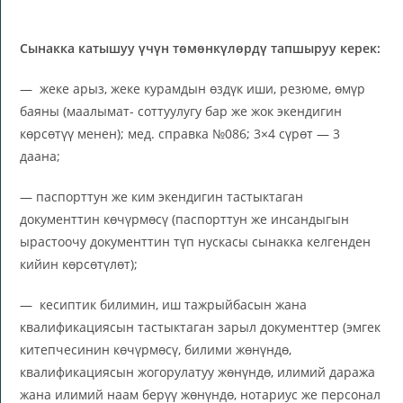
Сынакка катышуу үчүн төмөнкүлөрдү тапшыруу керек:
— жеке арыз, жеке курамдын өздүк иши, резюме, өмүр
баяны (маалымат- соттуулугу бар же жок экендигин
көрсөтүү менен); мед. справка №086; 3×4 сүрөт — 3
даана;
— паспорттун же ким экендигин тастыктаган
документтин көчүрмөсү (паспорттун же инсандыгын
ырастоочу документтин түп нускасы сынакка келгенден
кийин көрсөтүлөт);
— кесиптик билимин, иш тажрыйбасын жана
квалификациясын тастыктаган зарыл документтер (эмгек
китепчесинин көчүрмөсү, билими жөнүндө,
квалификациясын жогорулатуу жөнүндө, илимий даража
жана илимий наам берүү жөнүндө, нотариус же персонал